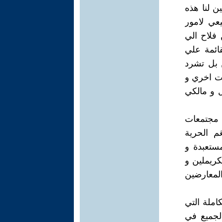
ن لنا هذه
عي لامور
 فلاح الي
ائمة علي
ن بل تشرد
ست اخري و
ل و مالكي
 مجتمعات
م الحرية
ستعبدة و
كريملين و
المعارضين
املة التي
الجميع في