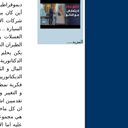
ديموقراطية
أين كان ب
شركات الا
السيارة .. 
الغسلات و 
المزيد.....
الطيران ال
يكن يحلم ب
الدكتاتوري
المال و ال
الديكتاتور
فكرية نمطية
و التغيير 
تقدميين اش
ان كل ماخر
هي مجموعة 
عليه اما ال