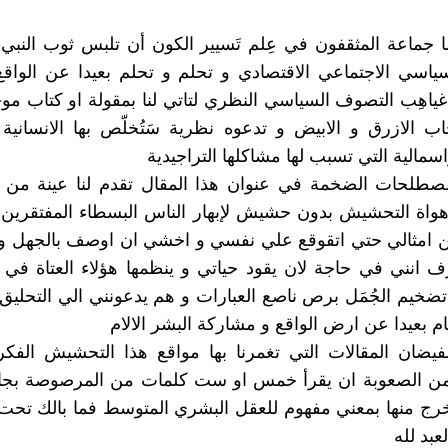
ا جماعة المثقفون في عِلم تَسيير الكون أن تلبس ثوب النبي
ياسي الاجتماعي الاقتصادي و تحلم و تحلم بعيدا عن الواقع
ياهِب التصوف السياسي النظري لتاتي لنا بمقولة او كتاب م
 الازرق و الابيض و تدعوه نظرية سَتُخلّص بها الانسانية
سمالية التي تسبب لها مشاكلها التراجيدية
صطلحات الضخمة في عنوان هذا المقال تقدم لنا عينة من ال
واة التحشيش بدون حشيش لإبهار الناس البسطاء المفتقرين 
ن امثالي حتي اتقوقع علي نفسي و اخشي ان اوصف بالجهل و 
ف انني في حاجة لان يقود حياتي و ينظمها هؤلاء العتاة في 
تضخيم الجُمَل برص ناصع العبارات و هم يدعونني الي التحلي
م بعيدا عن ارض الواقع و مشاركة البشر الالام
فيضان المقالات التي تغمرنا بها مواقع هذا التحشيش الفك
من الصعوبة ان يقرأ خمس او ست كلمات من المرصوصة بجا
رج منها بمعني مفهوم للعقل البشري المتوسط فما بالك تحت
عبد لله