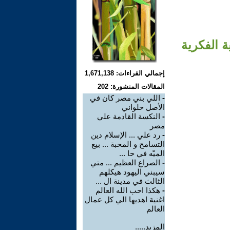
ة الفكرية
إجمالي القراءات: 1,671,138
المقالات المنشورة: 202
-
اللي بني مصر كان في
الأصل حلواني
-
النكسة القادمة علي
مصر
-
رد علي ... الإسلام دين
التسامح و المحبة ... بيع
الميّه في حا ...
-
الصراع العظيم ... متي
سيبني اليهود هيكلهم
الثالث في مدينة ال ...
-
هكذا احب الله العالم
اغنية اهديها الي كل عمال
العالم
المزيد.....