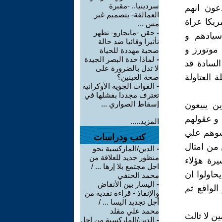
سردينيا.. -مقبرة
عون انهم
العمالقة- بتصميم غير
ريكا عراة
مس ...
-
حقن -مانجارو- تظهر
سيادهم و
تأثيرا وقائيا ضد حالة
موتورز و
صحية مهددة للحياة
-
لماذا حدة البصر الجيدة
السادة قد
لا تدل بالضرورة على
 العتاولة
صحة العينين؟
-
القوات الجوية الأوكرانية
تعترف مجددا بفشلها في
إسقاط الصواري ...
ين يبيعون
 و عقولهم
المزيد.....
سوهم علي
كتب ودراسات
من امثال
-
الدين/الماركسية نحو
منظور جديد للعلاقة من
يرة هؤلاء
اجل مجتمع بلا إرها ... /
حاولوا ان
محمد الحنفي
-
اليسار بين الأنقاض
لواقع ثم
والإنقاذ - قراءة نقدية من
أجل تجديد اليسا ... /
محمد علي مقلد
ن لا ثالث
-
الدين/الماركسية من اجل