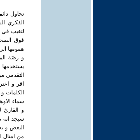
تحاول دائم
الفكري الس
لتغيب في غ
فوق السحاب
همومها الرا
و رصّة الم
يستخدمها ه
التقدمي م
اقر و اعتر
الكلمات و 
سماء الاوها
و القارئ ل
سيجد انه 
البعض و يخ
من امثال ال