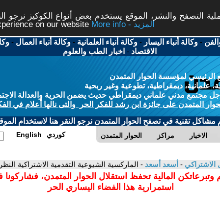
ة التصفح والنشر، الموقع يستخدم بعض أنواع الكوكيز نرجو النق
More info - المزيد
experience on our website
الفن
-
وكالة أنباء اليسار
-
وكالة أنباء العلمانية
-
وكالة أنباء العمال
-
وكا
الاقتصاد
-
اخبار الطب والعلوم
 الرئيسي لمؤسسة الحوار المتمدن
، علمانية، ديمقراطية، تطوعية وغير ربحية
ل مجتمع مدني علماني ديمقراطي حديث يضمن الحرية والعدالة الاجتم
حوار المتمدن على جائزة ابن رشد للفكر الحر والتى نالها أعلام في الفك
م مشاكل تقنية في تصفح الحوار المتمدن نرجو النقر هنا لاستخدام الموقع
كوردي
English
الاخبار
مراكز
الحوار المتمدن
ل الاشتراكي
-
أسعد أسعد
- الماركسية الشيوعية التقدمية الاشتراكية النظري
 وتبرعاتكن المالية تحفظ استقلال الحوار المتمدن، فشاركونا 
استمرارية هذا الفضاء اليساري الحر