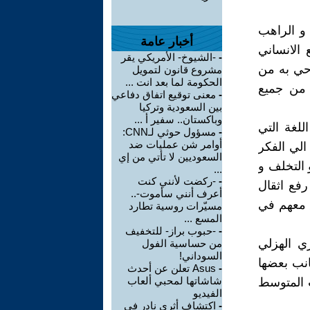
 و الراهب
أخبار عامة
 الانساني
-
-الشيوخ- الأمريكي يقر
وحي به من
مشروع قانون لتمويل
الحكومة لما بعد انت ...
 من جميع
-
معنى توقيع اتفاق دفاعي
بين السعودية وتركيا
وباكستان.. سفير أ ...
لغة التي
-
مسؤول حوثي لـCNN:
أوامر شن عمليات ضد
الي الفكر
السعوديين لا تأتي من إي
التخلف و
...
-
-ركضت لأنني كنت
رفع اثقال
أعرف أنني سأموت-..
ق معهم في
مسيّرات روسية تطارد
المسع ...
-
-حبوب براز- للتخفيف
ري الهزلي
من حساسية الفول
السوداني!
نب بعضها
-
Asus تعلن عن أحدث
شاشاتها لمحبي ألعاب
 المتوسط
الفيديو
-
اكتشاف أثري نادر في