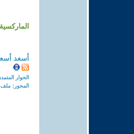
الماركسية 
أسعد أسع
الحوار المتمدن-العدد: 1218 - 5
المحور: ملف -