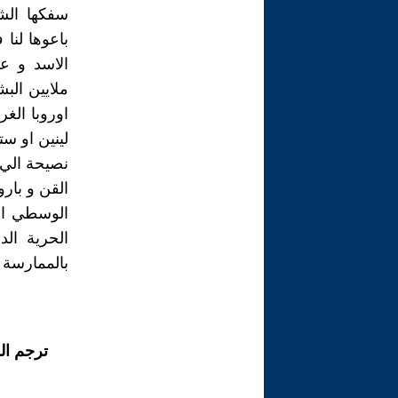
سفكها الشي
باعوها لنا
الاسد و ع
ملايين الب
اوروبا الغ
لينين او ست
نصيحة الي
القن و بارو
الوسطي اهب
الحرية الد
بالممارسة 
ترجم ال