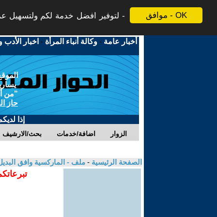
موافق - OK
لتوفير افضل خدمة لكم ولتسهيل عملي
أخبار عامة
-
وكالة أنباء المرأة
-
اخبار الأدب و
الموقع
يسارية
"من أج
حاز ال
إذا لديك
الزوار
اضافة/خدمات
بحث/الارشيف
الصفحة الرئيسية
-
ملف - الماركسية وافق البدي
تبرعاتكم