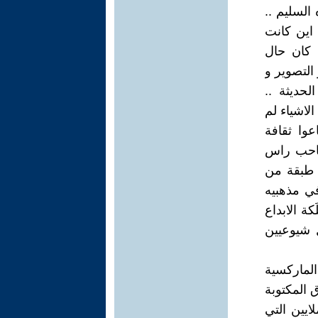
السليم ..
اين كانت
 كان حال
 التصوير و
حديثة ..
لاشياء لم
وا ثقافة
 صاحب راس
ا طبقة من
في مذهبيه
كة الابداع
ل شيوعيين
الماركسية
 المكتوبة
لايين التي