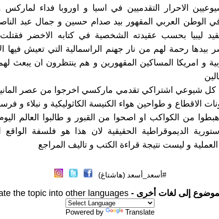
وعيين الاحرار التقدميين في اسيا و اوروبا فداء لماركس و
 في الوطن العربي المقهور بيد صدام حسين و جمال عبد النا
قيد ليبيا بحسب عقيدته الشخصية في كتابه الاخضر فقتلت 
شر بيدها رحمة لهم من نار جهنم الراسمالية التي تعيش فيها 
ربية و امريكا المساكين المقهورين و هم ينتظرون ان يبعث له
الين
 كل شيوعي اشتراكي تقدمي ماركسي اخرجوا من عصر المانيفا
نات الاقطاع و طواحين هواء الكنيسة الكاثوليكية و نبلاء و فرس
طوا من الكواكب او اصحوا من القبور و طالبوا العالم اليو
ستورية الديموقراطية الحقيقية لان هذا هو فلسفة الواقع 
العملية و ليست نتيجة قراءة الكتب و تاليف المراجع
#أسعد_أسعد (هاشتاغ)
موضوع إلى لغات أخرى -
ate the topic into other languages
Powered by
Translate