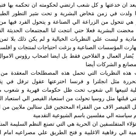
ا بعد ان خدعتها و كل شعب ارتضي لحكومته ان تحكمه بها فتبي
ها ولدت في زمن مَخاض البشرية و تحت سَير التطور الطبي
و هي تتحول من الزراعة الي الصناعة و يتحول الفرد فيها من
مخضت البشرية فعلا حتي انتجت لنا المجتمعات الحديثة الق
لمادية و ليست علي النظريات الخيالية و لم يكن ذلك بلا ثم
نهارت المؤسسات الصناعية و بزغت احتياجات لمنتجات و افل
يُضار العمال و الفلاحين فقط بل ايضا اصحاب رؤوس الاموا
مصانع و الشركات أيضا
هذه النظريات التي تحمل هذه المصطلحات المعقدة من
حررة مثل انجلترا و فرنسا اخترعتها عقول ترفل في نِعَ
طية لتبيعها الي شعوب تحت ظل حكومات قهرية و شعوب م
ي قبلتها مثل روسيا تحولت من استعباد القيصر الي استعباد ال
ل القيصر الاف من الفقراء المحتجين قتل ستالين ملايين من 
م سياسته الي مفلسين باسم الشيوعية التقدمية
لاء المتفلسفين ان الحرية هي التي تصنع النظم السليمة المتك
مية الي رفاهية الاغلبية و فتح الطريق علي مصراعيه امام 