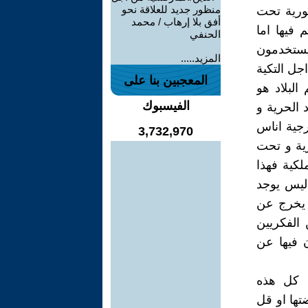
منظور جديد للعلاقة نحو
تورية تحت
أفق بلا إرهاب / محمد
 فيها اما
الحنفي
 يستخدمون
المزيد.....
اجل التكية
المعجبين بنا على
البلاد هو
الفيسبوك
الحرية و
رجية اناس
3,732,970
رية و تحت
لكية فهذا
ليس يوجد
 يخرج عن
الفكريين
 فيها عن
ا كل هذه
تها او قل