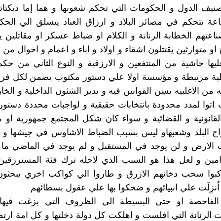
نيف الدول و الحكومات التي تحكم شعوبها و هما إما ديكتا
عة تتحكم في مصائر البلاد و ارزاق العباد يتسلق الي الحكم
عتهم الخطابة الرنانة و الكلام او ضباط عسكر او مقاتلين
او متوارثين يقتتلون اشقاء و اولاد و اباء و اعمام و اخوال من 
ها حاشية من المنتفعين و الارزقية و النوع الثاني من حكم 
طية مرتبطة و مؤسسة اولا علي دستور مكتوب يضمن لكل فرد 
من الاغلبيه يسِن القوانين فيه و يدير الشئون الداخلية و الخا
توا لمدد محدودة بانتخابات حقيقية و لواجبات محددة دستو
لقانونية و القضائية و سواء كان شكل المجتمع جمهورية او م
 البلد وشعبهاو ليس بسبب الضباط الاشاوس في جيشها و 
الارض و لن يوجد في المستقبل و لم يوجد في الماضي ما
مين و لعل هذا هو السبب الذي لاجله ترك فئة المسترزقين 
ركبوا سحب دخانهم الازرق و طاروا الي كواكب اخري يبحثون
اُنزِلَت علي انبيائهم و ضحكوا بها علي عقول بسطائهم
الفاحصة او حتي البسيطة الي الظروف التي بزغت فيه
الرنانة التي افلست و اهلكت كل دولة دخلتها و كل امة ارتض