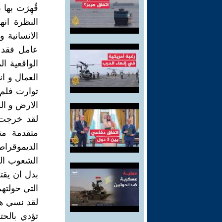
قُهِرَت به
النظرة ان
الانسانية 
عامل فقد 
الواقعية ا
العمال و ا
توارت فلم 
الارض و ال
لقد خرجت 
متقدمة مت
الديموقرا
الشعوب الت
بدل ان يقت
التي حولته
لقد نسي هؤ
تؤدي بالحت