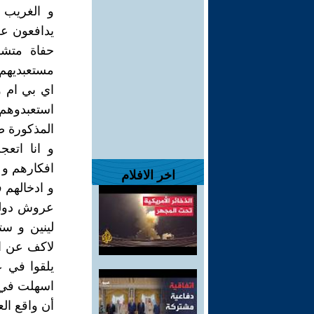
و الغريب ا
يدافعون عن
حفاة متشر
مستعبديهم
اي بي ام و
استعبدوهم 
المذكورة ص
و انا اتعج
افكارهم و 
اخر الافلام
و ادخالهم 
عروش دولهم
لينين و ست
لاكف عن ال
يلقوا في 
اسهلت في ت
أن واقع ال