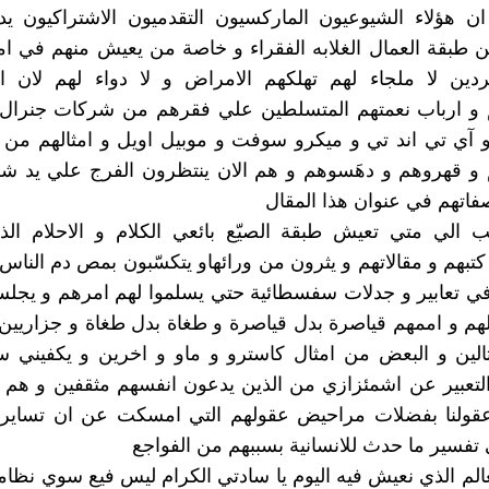
ن هؤلاء الشيوعيون الماركسيون التقدميون الاشتراكيون يد
 طبقة العمال الغلابه الفقراء و خاصة من يعيش منهم في ام
دين لا ملجاء لهم تهلكهم الامراض و لا دواء لهم لان ا
 و ارباب نعمتهم المتسلطين علي فقرهم من شركات جنرال 
 آي تي اند تي و ميكرو سوفت و موبيل اويل و امثالهم من 
و قهروهم و دهَسوهم و هم الان ينتظرون الفرج علي يد شلة
فاتهم في عنوان هذا المقال
ب الي متي تعيش طبقة الصيّع بائعي الكلام و الاحلام الذ
كتبهم و مقالاتهم و يثرون من ورائهاو يتكسّبون بمص دم الناس
في تعابير و جدلات سفسطائية حتي يسلموا لهم امرهم و يجل
 و اممهم قياصرة بدل قياصرة و طغاة بدل طغاة و جزاريين 
الين و البعض من امثال كاسترو و ماو و اخرين و يكفيني س
تعبير عن اشمئزازي من الذين يدعون انفسهم مثقفين و هم ي
عقولنا بفضلات مراحيض عقولهم التي امسكت عن ان تساير ا
فسير ما حدث للانسانية بسببهم من الفواجع
عالم الذي نعيش فيه اليوم يا سادتي الكرام ليس فيع سوي نظامي