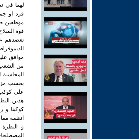
لهما في تص
فرد او جما
موظفين صنا
قوة السلاح 
تعضدهم علي
الديموقرا
موافق عليه 
من الشعب ا
المحاسبة ا
بحسب مزاج
علي كوكب 
هذين النظا
كوكبنا و 
انظمة مما 
و النظرة 
المصطلحات 