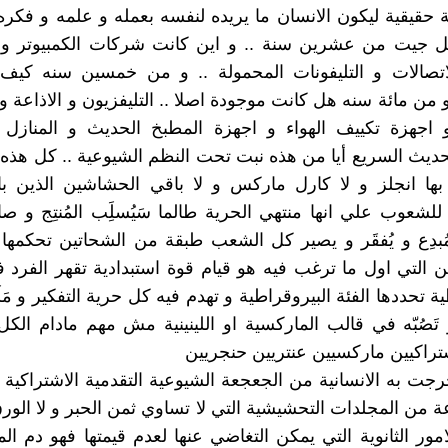
 حقيقية ليكون الانسان ما يريده لنفسه بعمله و علمه و فكره 
يل جيت من عشرين سنة .. و اين كانت شركات الكمبيوتر و 
تصالات و التليفونات المحمولة .. و من خمسين سنه كيف
و من مائة سنه هل كانت موجودة اصلا .. التليفزيون و الاذاعة و
اجهزة تكييف الهواء و اجهزة المطبخ الحديث و المنازل ال
حديث السريع أيا من هذه نبت تحت النظم الشيوعية .. كل هذه ا
ها انجلز و لا كارل ماركس و لا باقي الحشاشين الذين باع
ة للشعوب علي انها منتهي الحرية طالما سَيُسلَِب المُنتِج و
مُبدِع و يُفقَر و يصير كل الشعب طبقة من الشحاتين تحكمه
يين التي اول ما ترغب فيه هو قيام قوة استبدادية تقهر الفرد 
 تحددها الفئة البيروقراطية و تهدم فيه كل حرية التفكير و مَلَ
و تَصُبّه في قالب الماركسية او اللينينية مش مهم مادام الك
تراكيين ماركسيين عنتريين حنجريين
جت به الانسانية من الجعجعة الشيوعية التقدمية الاشتراكية 
من المجلدات التحشيشية التي لا تساوي ثمن الحبر و لا الورق
امور الثانوية التي يمكن التغاضي عنها لعدم قيمتها فهو دم الم