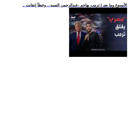
.. الأسبوع وما بعد | ترمب يهاجم -عبدالرحمن السيد-.. وخطأ إنفانت