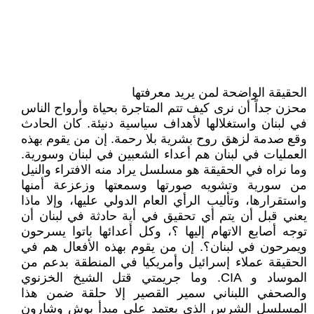
الحقيقة الواضحة لمن يريد معرفتها
محزن جداً أن نرى كيف تتم المتاجرة بحياة وأرواح الناس
في لبنان واستغلالها لأهداف سياسية دنيئة. كان الحادث
وقع صدمة لزهق روح بشرية بلا رحمة. إن من يقوم بهذه
العمليات في لبنان هم أعداء الشعبين في لبنان وسورية.
وما نراه في الحقيقة هو مسلسل يراد منه الافتراء والنيل
من سورية وتشويه صورتها وسمعتها وزعزعة أمنها
واستقرارها، وتأليب الرأي العام الدولي عليها، وإلا ماذا
يعني قبل أن يتم أي تحقيق في أية حادثة في لبنان أن
توجه أصابع الاتهام إليها ؟، وكل أعدائها باتوا يسرحون
ويمرحون في لبنان؟. إن من يقوم بهذه الأفعال هم في
الحقيقة عملاء إسرائيل وأمريكيا في المنطقة بدعم من
الموساد و CIA. وما جريمتي قتل الشيخ الخزنوي
والصحفي اللبناني سمير القصير إلا حلقة ضمن هذا
المسلسل الشرس الذي يعتمد على مبدأ بوش وشارون