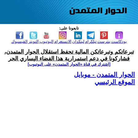
تابعونا على:
بودكاست
بنترست
تيلكرام
لينكدإن
الانستغرام
اليوتيوب
التويتر
الفيسبوك
تبرعاتكم وتبرعاتكن المالية تحفظ استقلال الحوار المتمدن،
فشاركونا في دعم استمرارية هذا الفضاء اليساري الحر
[اشترك في قناة ‫«الحوار المتمدن» على اليوتيوب]
الحوار المتمدن - موبايل
الموقع الرئيسي