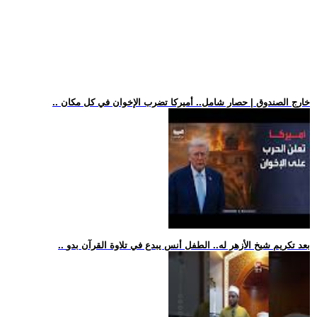
.. خارج الصندوق | حصار شامل.. أميركا تضرب الإخوان في كل مكان
.. بعد تكريم شيخ الأزهر له.. الطفل أنس يبدع في تلاوة القرآن بدو