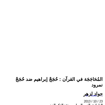
المُحَاجَجَة في القرآن : حُجَجْ إبراهيم ضد حُجَجْ
نمرود
جواد لزهر
2013 / 10 / 23