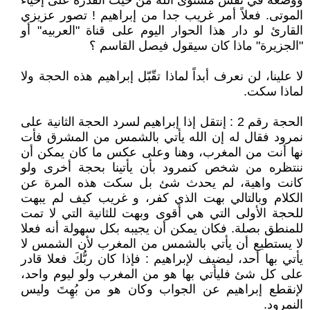
ووضعه في نفس مستوى الله من حيث القدرة على إحياء
الموتى. فعلاً أمر غريب جدا من إبراهيم ! تصور عزيزي
القارئ لو دار هذا الحوار اليوم على قناة "العربيه" أو
"الجزيرة" ماذا كان سيقول فيصل القاسم ؟
لا علينا، لن نعرف أبداً لماذا تقّبّل إبراهيم هذه الحجة ولا
لماذا سكت.
الحجة رقم 2 : إنتقل إذا إبراهيم لسرد الحجة الثانية على
نمرود فقال له إن الله يأتي بالشمس من المشرق فأت
نها أنت من المغرب، وهنا وعلى عكس ما كان يمكن أن
ننتظره من شخص كنمرود بأن يأتينا بحجة أخرى ولو
كانت واهية، لم يحدث شئ بل سكت هذه المرة عن
الكلام وبالتالي بهت الذي كفر، و غريب كيف لم يبهت
للحجة الأولى التي هي أقوى وبهت للثانية التي لا تمت
للمنطق بصلة. فكان يمكن أن يجيبه بكل سهولة أنه فعلا
لا يستطيع أن يأتي بالشمس من المغرب لأن الشمس لا
يأتي بها أحد، ليضيف لإبراهيم : فإذا كان ربُّكَ فعلا قادر
على كل شئ فليأتي بها هو من المغرب ولو ليوم واحد،
لإنقطع إبراهيم عن الجواب وكان هو من بُهِتَ وليس
النمرود.