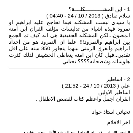
1 - اين المشــــــــــــكلــــة؟
سلام صادق ( 2013 / 10 / 24 - 04:40 )
يا سيدي ليست المشكله فيما تحاجج عليه ابراهيم او
نمرود فهذه اشياء من تدليسات مؤلف القران ابن آمنة
المصون...لكن المشكله الحقيقية هي انه كيف تم الجمع
بين ابراهيم والنمرود!!! علما ان النمرود هو من اجداد
ابراهيم والفرق الزمني بينهما يتجاوز 350 سنه على اقل
تقدير...فهل كان ابن امنه يتعاطى الحشيش لذلك كثرت
هلوساته وشطحاته؟؟؟؟ تحياتي
2 - اساطير
علي ( 2013 / 10 / 24 - 21:52 )
اساطير الاولين
القران اجمل واعظم كتاب لقصص الاطفال .
تحياتي استاذ جواد
اخر الافلام
.. الرئيس الإيراني يقول إن التواصل مع المرشد الأعلى مجتبى خامنئ