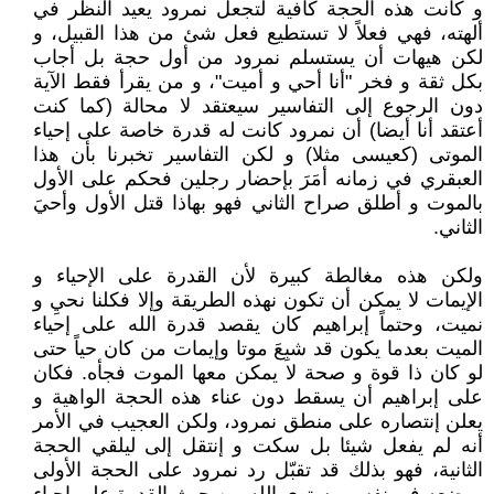
و كانت هذه الحجة كافية لتجعل نمرود يعيد النظر في
ألهته، فهي فعلاً لا تستطيع فعل شئ من هذا القبيل، و
لكن هيهات أن يستسلم نمرود من أول حجة بل أجاب
بكل ثقة و فخر "أنا أحي و أميت"، و من يقرأ فقط الآية
دون الرجوع إلى التفاسير سيعتقد لا محالة (كما كنت
أعتقد أنا أيضا) أن نمرود كانت له قدرة خاصة على إحياء
الموتى (كعيسى مثلا) و لكن التفاسير تخبرنا بأن هذا
العبقري في زمانه أمَرَ بإحضار رجلين فحكم على الأول
بالموت و أطلق صراح الثاني فهو بهاذا قتل الأول وأحيَ
الثاني.
ولكن هذه مغالطة كبيرة لأن القدرة على الإحياء و
الإيمات لا يمكن أن تكون نهذه الطريقة وإلا فكلنا نحيِ و
نميت، وحتماً إبراهيم كان يقصد قدرة الله على إحياء
الميت بعدما يكون قد شبِعَ موتا وإيمات من كان حياً حتى
لو كان ذا قوة و صحة لا يمكن معها الموت فجأه. فكان
على إبراهيم أن يسقط دون عناء هذه الحجة الواهية و
يعلن إنتصاره على منطق نمرود، ولكن العجيب في الأمر
أنه لم يفعل شيئا بل سكت و إنتقل إلى ليلقي الحجة
الثانية، فهو بذلك قد تقبّل رد نمرود على الحجة الأولى