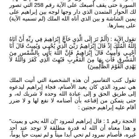
السورة حتى يقف أصبعك على الآية رقم 258 التي تصور
لك الحوار المتمدن الذي دار وجها لوجه بين إبراهيم على
يمين الشاشة و بين الذي أتاه الله الملك (لم تسميه الآية)
على يسارها.
تقول الآية : (أَلَمْ تَرَ إِلَى الَّذِي حَآجَّ إِبْرَاهِيمَ فِي رِبِّهِ أَنْ آتَاهُ
اللّهُ الْمُلْكَ إِذْ قَالَ إِبْرَاهِيمُ رَبِّيَ الَّذِي يُحْيِـي وَيُمِيتُ قَالَ أَنَا
أُحْيِـي وَأُمِيتُ قَالَ إِبْرَاهِيمُ فَإِنَّ اللّهَ يَأْتِي بِالشَّمْسِ مِنَ
الْمَشْرِقِ فَأْتِ بِهَا مِنَ الْمَغْرِبِ فَبُهِتَ الَّذِي كَفَرَ وَاللّهُ لاَ
يَهْدِي الْقَوْمَ الظَّالِمِينَ)
تقول كتب التفاسير أن هذه الشخصية التي أتيت الملك
هي نمرود الذي كان يعبد الأصنام، فجاء إبراهيم ليدعوه
إلى طريق الحق و إلى عبادة الله وحده لا شريك له، و
حتى يتمكن من إقناعه بأن أصنامه لا نفع لها و لا ضرر
أقام عليه إبراهيم حجتين :
الحجة رقم 1 : قال إبراهيم لنمرود "إن الله يحي و يميت"
و هذا معناه أن الله له قدرة مطلقة لا توجد عند أحد
غيره، فأصنام نمرود لم تحي أبدا ميتاً و لم تميت حياً يوماً،