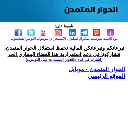
تابعونا على:
بودكاست
بنترست
تيلكرام
لينكدإن
الانستغرام
اليوتيوب
التويتر
الفيسبوك
تبرعاتكم وتبرعاتكن المالية تحفظ استقلال الحوار المتمدن،
فشاركونا في دعم استمرارية هذا الفضاء اليساري الحر
[اشترك في قناة ‫«الحوار المتمدن» على اليوتيوب]
الحوار المتمدن - موبايل
الموقع الرئيسي