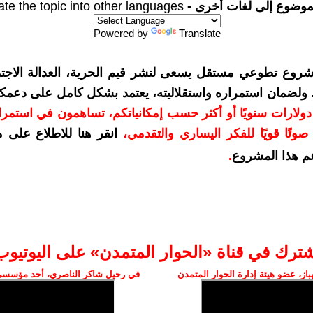
موضوع إلى لغات أخرى -
ate the topic into other languages
Powered by
Translate
شروع تطوعي مستقل يسعى لنشر قيم الحرية، العدالة الاجتم
. ولضمان استمراره واستقلاليته، يعتمد بشكل كامل على دعمك
دعمكم بمبلغ 10 دولارات سنويًا أو أكثر حسب إمكانياتكم، تساهمون في استم
وتًا قويًا للفكر اليساري والتقدمي
،
انقر هنا للاطلاع على 
م هذا المشروع
.
شترك في قناة «الحوار المتمدن» على اليوتيوب
ز، عضو هيئة إدارة الحوار المتمدن
في رحيل شاكر الناصري، أحد مؤسسي 