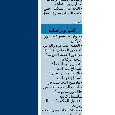
بعمل وزير الثقافة ...
-
اللغة التي تسكننا.. حين
يكتب اللسان سيرة العقل
المزيد.....
كتب ودراسات
-
ديوان 24 شعر / منصور
الريكان
-
القصة الشاعرة والوعي
الجمعي الحداثي/ مقاربة
في دور القصة الش ... /
ربيحة الرفاعي
-
تصاوير لية الظمأ /
السمّاح عبد الله
-
ثلاثاءات عابر سبيل /
السمّاح عبد الله
-
ملامــح التجريــب في
كتابـات السيـد حـافظ من
خلال روايته يو ... /
سلسبيل كريبع
-
قناديل الحكمة / د. خالد
زغريت
-
حكاياتْ تَكاد تُنسى / فلاح
العيفاري