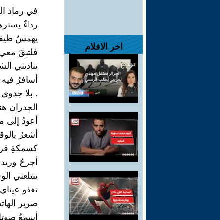
في رماد ال
رداءٌ يستره
يهمسُ طيفها
اخر الافلام
فلتبقَ معي.
يناديني الشا
أسافرُ فيه
. بلا جدوى
الجدران هنا
أعودُ إلى م
أشعرُ بالوق
كسمكةِ قرش
أجرحُ وريدي
يبتلعني الوق
تغفو عيناي 
صرير الهات
أسمعُ صوتا