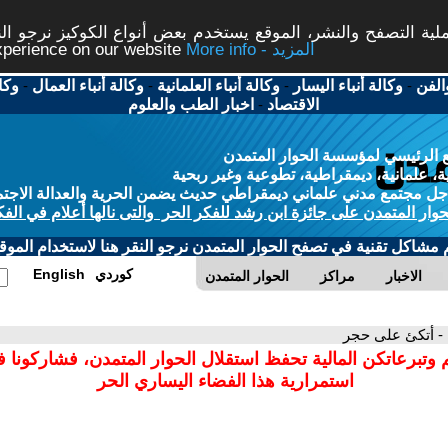
ة التصفح والنشر، الموقع يستخدم بعض أنواع الكوكيز نرجو النق
More info - المزيد
experience on our website
الفن
-
وكالة أنباء اليسار
-
وكالة أنباء العلمانية
-
وكالة أنباء العمال
-
وكا
الاقتصاد
-
اخبار الطب والعلوم
 الرئيسي لمؤسسة الحوار المتمدن
، علمانية، ديمقراطية، تطوعية وغير ربحية
ل مجتمع مدني علماني ديمقراطي حديث يضمن الحرية والعدالة الاجتم
حوار المتمدن على جائزة ابن رشد للفكر الحر والتى نالها أعلام في الفك
م مشاكل تقنية في تصفح الحوار المتمدن نرجو النقر هنا لاستخدام الموقع
كوردي
English
الاخبار
مراكز
الحوار المتمدن
- أتكئ على حجر
 وتبرعاتكن المالية تحفظ استقلال الحوار المتمدن، فشاركونا 
استمرارية هذا الفضاء اليساري الحر