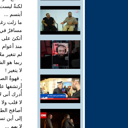
لكنةٌ ليست
أبتسم ...
ما زلت رغ
مسافرٌ في 
أتكئ على 
منذ أعوام
لم تتغير مل
ربما هو ال
لا يتغير !
, قهوةُ الص
أرتشفها عل
أُدرك أنى لا
لا قلب ولا
أصافح الط
إلى أين تس
لا يهم ...