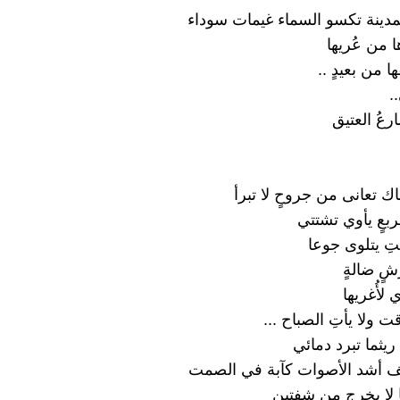
مدينة تكسو السماء غيمات سوداء
ا من عُريها
 من بعيدٍ ..
.
رعُ العتيق
ك تعانى من جروحٍ لا تبرأ
ربعٍ يأوي تشتتي
تِ يتلوى جوعا
ٍ ضالةٍ
 لأُغريها
ت ولا يأتِ الصباح ...
ريثما تبرد دمائي
ف أشد الأصوات كآبة في الصمت
 لا يخرج من شفتين