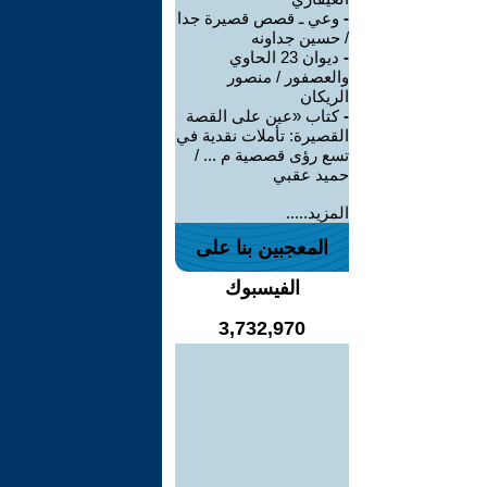
-
وعي ـ قصص قصيرة جدا
/ حسين جداونه
-
ديوان 23 الحاوي
والعصفور / منصور
الريكان
-
كتاب «عين على القصة
القصيرة: تأملات نقدية في
تسع رؤى قصصية م ... /
حميد عقبي
المزيد.....
المعجبين بنا على
الفيسبوك
3,732,970