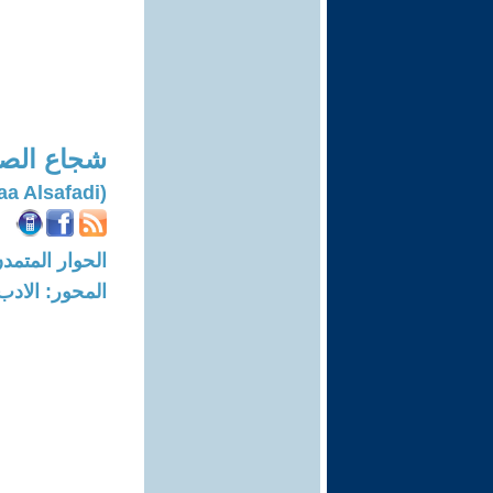
شجاع الص
(Shojaa Alsafadi)
الحوار المتمدن-العدد: 1209 - 05
المحور: الادب