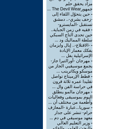
مزاد يحقق حلم
جمهورThe Devil Wear ...
-
حين يتحوّل اللقاء إلى
-زحف بشري-.. دمشق
تستقبل -المايسترو-
-
فقيه في زمن الجباية..
حين تحدى التاج السبكي
سلطة المماليك ود ...
-
-الاقتلاع-.. إيال وايزمان
يفكك معمار الإبادة
الإسرائيلية بفل ...
-
مهرجان -أورالتيرا جاز-
يجمع موسيقيي الجاز من
موسكو ويكاترينب ...
-
قطط الإرميتاج تواصل
تقليدا عمره ثلاثة قرون
في حراسة الفن وال ...
-
مهرجان مالمو ينطلق
اليوم بموسيقى وفعاليات
وأطعمة من مختلف أن ...
-
سوريا...عبارة -المعازف
حرام- تنشر على جدار
معهد موسيقي في دم ...
-
وزير التعليم العالي
والبحث العلمي والقائم