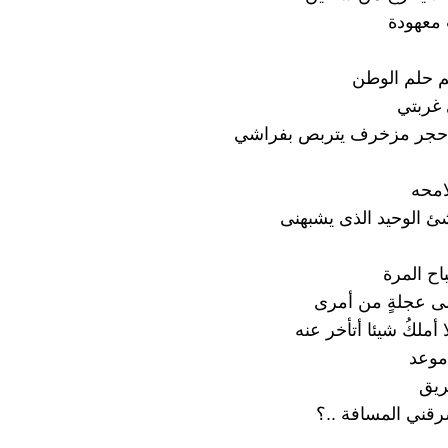
 معهودة
م حلم الوطن
غربتي
حجر مزخرف يتربص بفراشي
امحه
شئ الوحيد الذى يشبهنى
باح المرة
ى عجلةٍ من أمرى
 أملكُ شيئا أتأخر عنه
 موعد
ريق
رقني المسافة ..؟