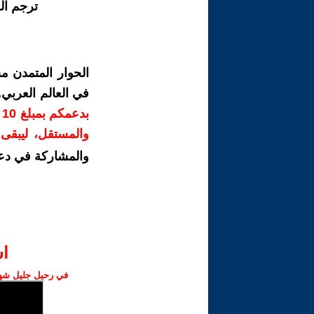
ترجم ال
الحوار المتمدن م
في العالم العربي
ب
والمستقل، ليبقى ص
والمشاركة في دع
ا‫
في رحيل جليل شهبا