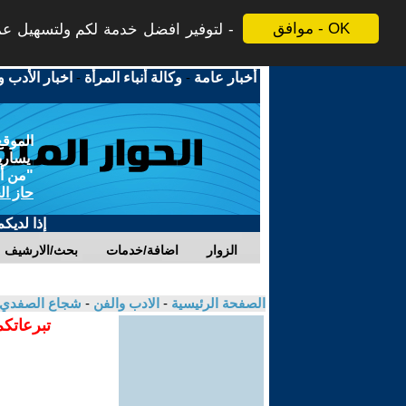
موافق - OK
لتوفير افضل خدمة لكم ولتسهيل عملي
أخبار عامة
-
وكالة أنباء المرأة
-
اخبار الأدب و
الموقع
يسارية
"من أج
حاز ال
إذا لديك
الزوار
اضافة/خدمات
بحث/الارشيف
الصفحة الرئيسية
-
الادب والفن
-
شجاع الصفدي
تبرعاتكم