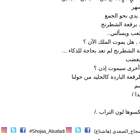
سهر
يدي نحو الجمع
ط برقعة الشطرنج
لعب ويسألني..
 , هل يموت الملك الآن ؟
ة الشطرنج لم تعد بحاجة للذكاء ...
يغضب
أخرى سيموت إذن ؟
لرقعة الباردة كالجليد من حولنا
سم
ا /
كسوها لون التراب ./
جاع_الصفدي (هاشتاغ)
Shojaa_Alsafadi#