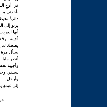
في أوجِ ال
يأخذني من 
دائرةٌ تحي
يرنو إلى ال
أيها الغريب
أجيبه , رقع
يضحك ثم 
يسأل مرة 
أنظر مليا ل
وأجيبهُ بح
سيبقي وحيد
وأرحل ,,
إلى غيمةٍ ي
#ش