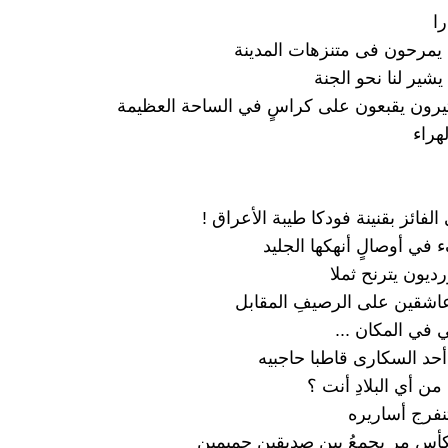
ا
 يمرحون فى متنزهات المدينة
 يشير لنا نحو الجنة
رون يقبعون على كراسٍ في الساحة العظيمة
هراء
لفائز بقنينة فودكا طيبة الأعراق !
 في أوصالٍ أنهكها الجليد
ديون يترنح ثملا
عاشقين على الرصيفِ المقابل
ي في المكان ...
حد السكارى قاطبا حاجبيه
 من أي البلادِ أنت ؟
نفرج أساريره
أسٍ مرٍ يجمعُ بين صديقين حميمين