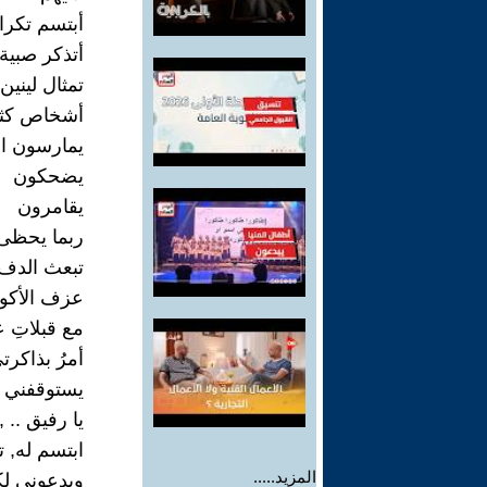
أبتسم تكرار
أتذكر صبية
تمثال لينين
أشخاص كثي
يمارسون ال
يضحكون
يقامرون
ربما يحظى ا
تبعث الدفء
عزف الأكور
مع قبلاتِ 
أمرُ بذاكرت
يستوقفني أ
يا رفيق .. ,
ابتسم له, ت
المزيد.....
ويدعوني لك