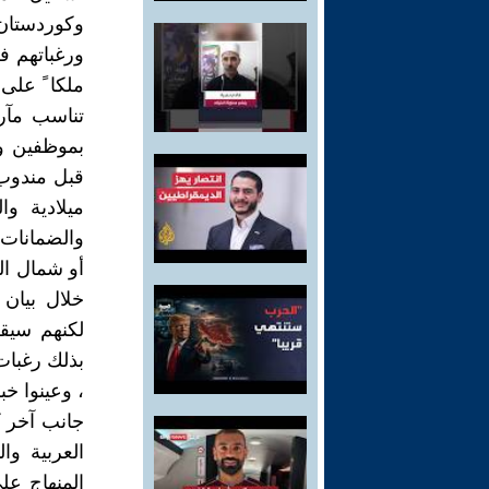
وكوردستان
ورغباتهم 
ملكا ً على
تناسب مآرب
بموظفين و
ميلادية و
والضمانات ا
أو شمال ال
خلال بيان 
لكنهم سيقض
بذلك رغبات
، وعينوا خ
جانب آخر كا
العربية وا
المنهاج على