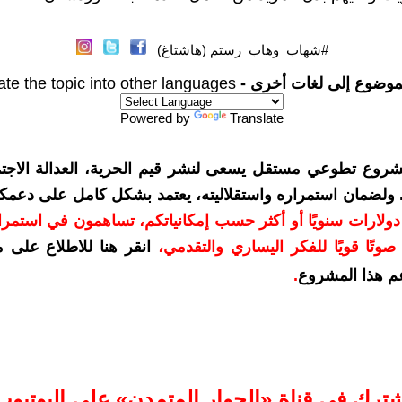
#شهاب_وهاب_رستم (هاشتاغ)
موضوع إلى لغات أخرى -
ate the topic into other languages
Powered by
Translate
شروع تطوعي مستقل يسعى لنشر قيم الحرية، العدالة الاجتم
. ولضمان استمراره واستقلاليته، يعتمد بشكل كامل على دعمك
دعمكم بمبلغ 10 دولارات سنويًا أو أكثر حسب إمكانياتكم، تساهمون في استم
وتًا قويًا للفكر اليساري والتقدمي
،
انقر هنا للاطلاع على 
م هذا المشروع
.
شترك في قناة «الحوار المتمدن» على اليوتيوب