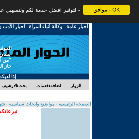
موافق - OK
لتوفير افضل خدمة لكم ولتسهيل عملي
أخبار عامة
-
وكالة أنباء المرأة
-
اخبار الأدب و
الموقع
يسارية
"من أج
حاز ال
إذا لديك
الزوار
اضافة/خدمات
بحث/الارشيف
الصفحة الرئيسية
-
مواضيع وابحاث سياسية
-
شه
تبرعاتكم