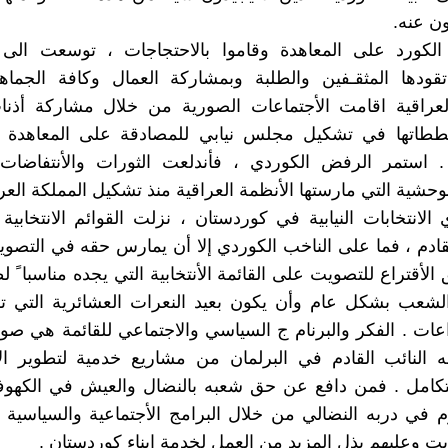
ون عنه.
الكورد على المعاهدة وقاموا بالاحتجاجات ، توسعت الى
تقودها المثقـفين والطلبة وبمشاركة العمال وكافة الجماه
لعراقية اقامت الأجتماعات الصورية من خلال مشاركة أذنا
ططاتها في تشكيل مجلس نيابي للمصادقة على المعاهدة ال
ة . استمر الرفض الكوردي ، فأندلعت الثورات والأنتفاضا
وحشية التي مارستها الأنظمة العراقية منذ تشكيل المملكة العرا
 الانتخابات النيابية في كوردستان ، نزلت القوائم الانتخابية
لقادم ، فما على الناخب الكوردي إلا أن يمارس حقه في التص
الأقتراع للتصويت على القائمة الأنتخابية التي يجده مناسبا ً 
شعب بشكل عام وأن يكون بعيد النعرات العشائرية التي 
ات . الفكر والبرنام ج السياسي والاجتماعي للقائمة هي ص
 النائب القادم في البرلمان من مشاريع خدمية لتطوير الأ
لتكامل . فمن دافع عن حق شعبه بالنضال والعيش في الكهوف
م في دربه النضالي من خلال البرامج الأجتماعية والسياسية وا
ويت وعليهم بذل المزيد من العمل لخدمة ابناء كوردستان .