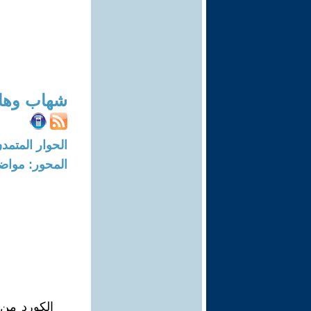
شهاب وها
الحوار المتمدن-العدد: 4219 - 13
المحور: مواض
الكورد من 