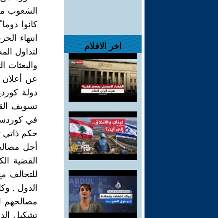
الشعوب من 
كانوا دوما 
انتهاء الحر
اخر الافلام
لتداول الم
والبعثات ال
عن أعلان د
دولة كورد
تسويف القض
في كوردستا
حكم ذاتي ت
أجل مصالحه
القضية الك
للتحالف م
الدول . وك
مصالحهم ال
تشكيل الدول