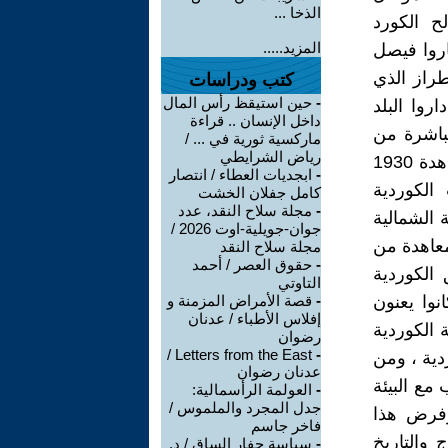
الذخا ...
ح الكورد
المزيد.....
روا فيصل
طراز الذي
كتب ودراسات
-
حين استيقظ رأس المال
روا البلد
داخل الإنسان .. قراءة
باشرة من
ماركسية ثورية في ... /
رياض الشرايطي
قبل مندوب بريطاني كورقة ضغط على السياسة الأقليمية . عند عقد معاهدة 1930
-
ابجديات العطاء / انتصار
الكوردية
كامل جفلان الخشت
-
مجلة سلاح النقد، عدد
 الشمالية
جوان-جويلية-اوت 2026 /
معاهدة من
مجلة سلاح النقد
-
حقوق العصر / أحمد
 الكوردية
التاوتي
وا يعنون
-
قصة الأمراض المزمنة و
إفلاس الأطباء / عدنان
 الكوردية
رضوان
Letters from the East /
-
دية ، ومن
عدنان رضوان
مع البيئة
-
العولمة الرأسمالية:
جدل المجرد والملموس /
 وفرض هذا
فاخر جاسم
 والتاريخ
-
سياسة حفار الساق / د.