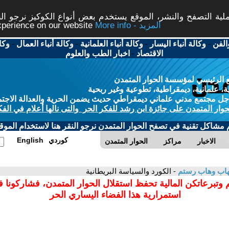
ة التصفح والنشر، الموقع يستخدم بعض أنواع الكوكيز نرجو النق
More info - المزيد
experience on our website
الفن
-
وكالة أنباء اليسار
-
وكالة أنباء العلمانية
-
وكالة أنباء العمال
-
وكا
الاقتصاد
-
اخبار الطب والعلوم
 الرئيسي لمؤسسة الحوار المتمدن
، علمانية، ديمقراطية، تطوعية وغير ربحية
ل مجتمع مدني علماني ديمقراطي حديث يضمن الحرية والعدالة الاجتم
حوار المتمدن على جائزة ابن رشد للفكر الحر والتى نالها أعلام في الفك
م مشاكل تقنية في تصفح الحوار المتمدن نرجو النقر هنا لاستخدام الموقع
كوردي
English
الاخبار
مراكز
الحوار المتمدن
اب وهاب رستم
- الكورد والسياسة البريطانية
 وتبرعاتكن المالية تحفظ استقلال الحوار المتمدن، فشاركونا 
استمرارية هذا الفضاء اليساري الحر