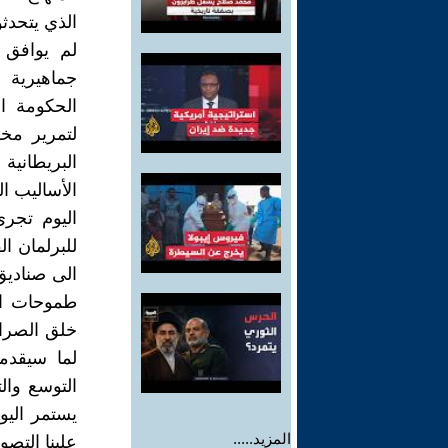
الذي يتحدث
لم يوافق 
جماهيرية 
الحكومة ا
لتمرير مخ
البريطاني
الأساليب ال
اليوم تجري
للبرلمان ا
الى صناديق 
طموحات ال
خلق الصراع
لما سيقدمه
التوسع وا
يستمر اليو
المزيد.....
علينا التص