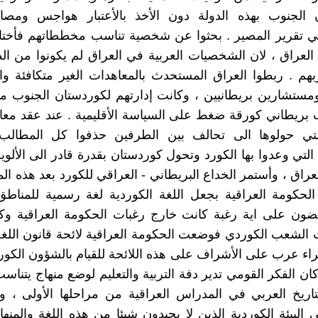
 الجنوب بهذه الدولة دون الأخذ بالأعتبار هواجس ومصال
في تقرير المصير . بحثوا عن شخصية تناسب مخططاتهم فأختا
 العراق ، لان الشخصيات العربية في العراق لم يكونوا من ال
هم . ربطوا العراق المستحدث بالمعاهدات الغير متكافئة وادا
مستشارين بريطانيين ، وكانت إدارتهم لكوردستان الجنوب م
التي حولوها الى تحالف بين الطرفين حذفوا كل المطالب 
لتي وعدوا بها الكورد وتحول كوردستان بقدرة قادر الى الألوية
عراق ، وأستمر الخداع البريطاني - العراقي للكورد بعد هذه ال
الحكومة العراقية بجعل اللغة الكوردية لغة رسمية للمناطق
ون على اية رغبة كانت خارج رغبات الحكومة العراقية وكان
 الشعب الكوردي فوضعت الحكومة العراقية لائحة قانون اللغة
براء عرب على الأشراف على هذه اللائحة للقيام بالشؤون الكور
ن الفكر القومي تدير دفة التربية والتعليم لوضع منهاج يتناسب 
لتاريخ العربي في المدراس العراقية من مراحلها الأولى ،
 البيئة الكوردية الذين لا يجيدون شيئا من هذه اللغة والمنهاج