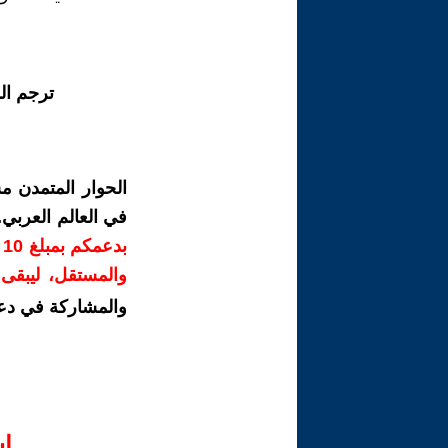
ترجم ال
الحوار المتمدن م
في العالم العربي
ب
والمستقل، ليبقى ص
والمشاركة في دع
ا‫