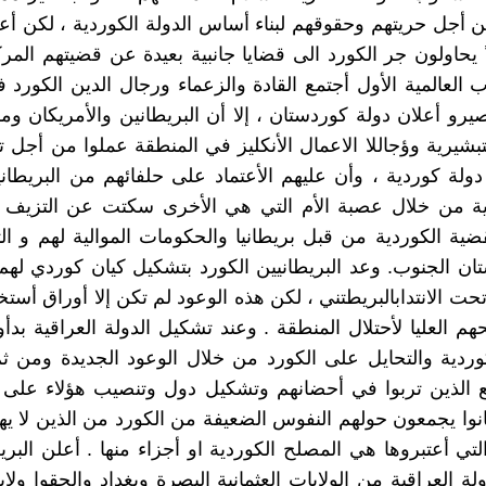
أجل حريتهم وحقوقهم لبناء أساس الدولة الكوردية ، لكن أعد
ً يحاولون جر الكورد الى قضايا جانبية بعيدة عن قضيتهم المرك
ب العالمية الأول أجتمع القادة والزعماء ورجال الدين الكورد 
صيرو أعلان دولة كوردستان ، إلا أن البريطانين والأمريكان و
تبشيرية وؤجاللا الاعمال الأنكليز في المنطقة عملوا من أجل تح
ولة كوردية ، وأن عليهم الأعتماد على حلفائهم من البريطاني
ية من خلال عصبة الأم التي هي الأخرى سكتت عن التزيف 
ية الكوردية من قبل بريطانيا والحكومات الموالية لهم و 
ن الجنوب. وعد البريطانيين الكورد بتشكيل كيان كوردي له
حت الانتدابالبريطتني ، لكن هذه الوعود لم تكن إلا أوراق أست
م العليا لأحتلال المنطقة . وعند تشكيل الدولة العراقية بدأ
وردية والتحايل على الكورد من خلال الوعود الجديدة ومن ثم
ع الذين تربوا في أحضانهم وتشكيل دول وتنصيب هؤلاء على
انوا يجمعون حولهم النفوس الضعيفة من الكورد من الذين لا 
تي أعتبروها هي المصلح الكوردية او أجزاء منها . أعلن البر
ة العراقية من الولايات العثمانية البصرة وبغداد والحقوا ولا