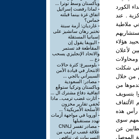
وباكستان وسط توترا ...
اء الكورد
-
لماذا رفضت إسرائيل
اتفاق غزة بينما قبلته
زية . عند
حماس؟
في ملاطية
-
غارديان: أزمة سبتة
تختبر رهان سانشيز على
مستشاريهم
إسبانيا المستقلة
ييد هؤلاء
-
اليويفا يقول إن
المقاطعة قد تستمر
ين لأعلان
والاتحاد الإنجليزي يسحب
ومحاولات
دع ...
-
بلومبيرغ: كثرة حالات
التي شكلت
الانتحار في قيادة الأمن
م من خلال
السيبراني بالجي ...
-
مصادر: السعودية
خدموها من
وباكستان وتركيا ستوقّع
اتفاقية دفاع مشترك ال ...
وا بتسويف
-
أثارت غضب ترمب.. ماذا
 الألتفاف
تُخفي تقارير مخزون
الأسلحة الأمريكية؟ ...
 رأس هذه
-
أوروبا في مواجهة أزمات
يهمهم سوى
تهدد مستقبلها
-
مصادر تفسر لـCNN
يطايين عن
علاقة غضب ترامب من
ية الموصل
التسريبات عن تناقص