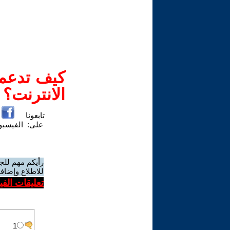
كيف تدعم-
الانترنت؟
تابعونا
على:
الفيسب
رأيكم مهم للج
للاطلاع وإضافة
تعليقات الف