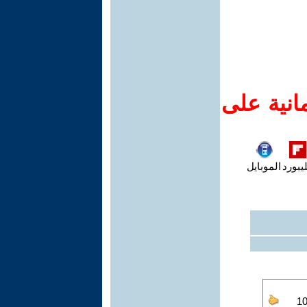
انية على
يبورد
الموبايل