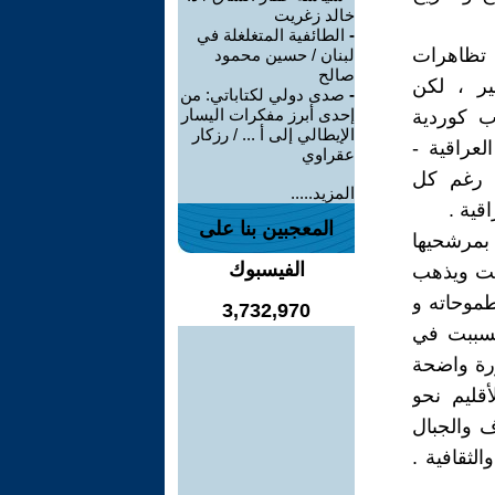
خالد زغريت
-
الطائفية المتغلغلة في
 تظاهرات
لبنان / حسين محمود
صالح
ير ، لكن
-
صدى دولي لكتاباتي: من
إحدى أبرز مفكرات اليسار
ب كوردية
الإيطالي إلى أ ... / رزكار
عراقية -
عقراوي
ت رغم كل
المزيد.....
قية .
المعجبين بنا على
 بمرشحيها
الفيسبوك
ويت ويذهب
لطموحاته و
3,732,970
تسببت في
ورة واضحة
قليم نحو
 والجبال
لثقافية .