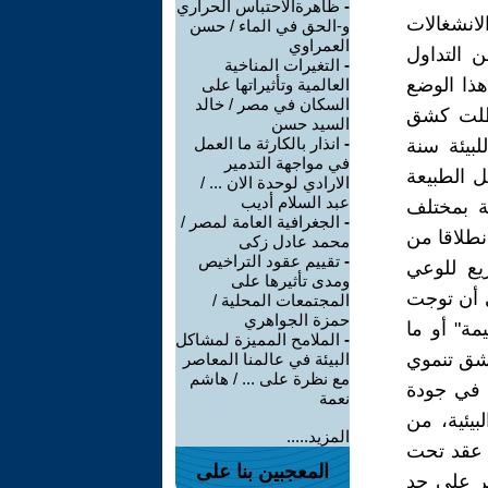
-
ظاهرةالاحتباس الحراري
لانشغالات
و-الحق في الماء / حسن
العمراوي
 التداول
-
التغيرات المناخية
ذا الوضع
العالمية وتأثيراتها على
السكان في مصر / خالد
 ظلت كشق
السيد حسن
-
انذار بالكارثة ما العمل
بيئة سنة
في مواجهة التدمير
مل الطبيعة
الارادي لوحدة الان ... /
عبد السلام أديب
ية بمختلف
-
الجغرافية العامة لمصر /
انطلاقا من
محمد عادل زكى
-
تقييم عقود التراخيص
يع للوعي
ومدى تأثيرها على
ى أن توجت
المجتمعات المحلية /
حمزة الجواهري
لتنمية السليمة" أو ما
-
الملامح المميزة لمشاكل
لشق تنموي
البيئة في عالمنا المعاصر
مع نظرة على ... / هاشم
ق في جودة
نعمة
بيئية، من
المزيد.....
جوهانسبورغ بجنوب إفريقيا سنة 2002 الذي عقد تحت
المعجبين بنا على
صر على حد