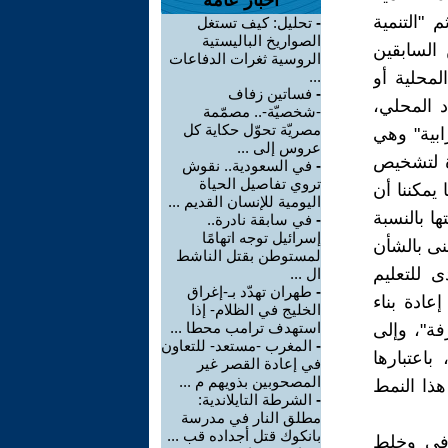
أخبار عامة
 "التنمية
-
تحليل: كيف تستغل
الصواريخ الباليستية
 السابقين
الروسية ثغرات الدفاعات
لمحلية أو
...
-
فساتين زفاف
د المحلي،
-شخصيّة-.. مصمّمة
مصريّة تحوّل حكاية كل
ابية" وهي
عروس إلى ...
ة لتشخيص
-
في السعودية.. نقوش
تروي تفاصيل الحياة
 يمكننا أن
اليومية للإنسان القديم ...
ا بالنسبة
-
في سابقة نادرة..
إسرائيل توجه اتهامًا
نى بالشأن
لمستوطن بقتل الناشط
 للتعليم
ال ...
-
طهران تهدّد بـ-إغراق
عادة بناء
الخليج في الظلام- إذا
استهدف ترامب محطا ...
فة"، وإلى
-
المغرب -مستعد- للتعاون
باعتبارها
في إعادة القصر غير
المصحوبين بذويهم م ...
هذا النمط
-
الشرطة التايلاندية:
مطلق النار في مدرسة
بانكوك قتل أجداده قب ...
رفي وخلط