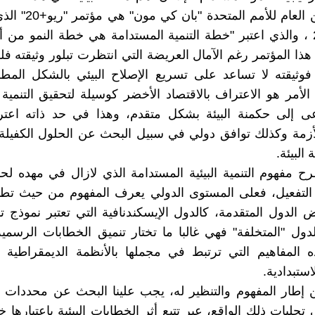
تعبير الأمين العام للأمم 
يونيو 2012 ، والذي اعتبر "خطة التنمية المستدامة هي خطة النمو من
 أن هذا المؤتمر رغم الآمال العريضة التي انتظرت تبلور وثيقته فل
فوثيقته لا تساعد على تسريع الإصلاح البيئي بالشكل المط
الأمر هو الاعتراف بالاقتصاد الأخضر كوسيلة لتحقيق التنمية 
عى إلى حكمنة البيئة بشكل متقدم، وهذا في حد ذاته اعت
زمة وكذلك توافق دولي في سبيل البحث عن الحلول الكفيلة 
 البيئة.
 مفهوم التنمية البيئية المستدامة الذي لازال في مهده لح
لتفعيل، فعلى المستوى الدولي يعرف المفهوم من حيث تطبيق
عض الدول المتقدمة، كالدول الإيسكندنافية التي تعتبر نموذج ت
الدول "المتخلفة" فهي غالبا ما تختار تنميق الخطابات الرسمية
ذه المفاهيم التي ترتبط في مجملها بالأنظمة الديمقراطية ل
لاستبدادية.
إطار المفهوم والتنظير له، يجب علينا البحث عن محددات وا
جليات ذلك الواقع، عبر تتبع أثر الخطابات البيئية باعتبارها 