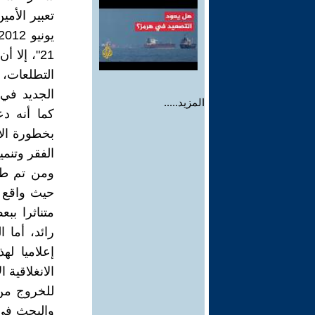
21"، إلا
التطلعات، 
الجديد في 
المزيد.....
كما أنه د
بخطورة الأ
الفقر وتنمية
ومن تم طرح
حيث واقع ا
متناثرا بب
رائد، أما 
إعلاميا له
الانغلاقية ا
للخروج من 
والبحث في ت