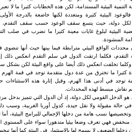
لتنمية البيئية المستدامة، لكن هذه الخطابات كثيرا ما لا تعب
فالوعود البيئية كثيرة ومتعددة لكنها خاضعة بالدرجة الأول
 لكل دولة، حيث يتسع سقف الوعود حسب سقف التقدم، 
ضية البيئية لبلوغ غايات معينة كثيرا ما تضرب في صلب التن
امة المنشودة.
محددات الواقع البيئي مترابطة فيما بينها حيث أنها تنضوي 
التقدم، فكلما ارتقت الدول في سلم التقدم انعكس ذلك إيج
ة وكلما تخلفت انعكس ذلك أيضا على واقع البيئة لكن بشكل سلب
ة كثيرا ما تخترق من عدة دول متقدمة توجد في قمة الهرم ا
 توجد في أدنى هذا الهرم، وقبل إثارة هذه الاستثناءات ح
م نقاش مبسط لهذه المحددات.
و الدخل القومي لكل دولة، إذ أن الدول التي تتميز بدخل مرتفع
ة في حالة مقبولة ولا نقل جيدة، كدول أوربا الغربية، وسبب ذ
وتخصيصها نسب هامة من دخلها الإجمالي للبرامج البيئية، أما ا
 منخفض فهي تعرف وضعا بيئيا متدهورا سواء على المستوى ا
 دخلها الضعيف لا يسمح لها بالاستثمار في البيئة كما أنها تبخ