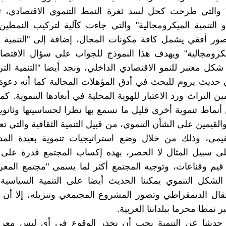
" والتي طرحت كحل لسد ثغرة النمط التنموي الاقتصادي، ثم
أو التنمية الميكرومجالية" والتي جاءت كآلية لتركيب النمطين
تصور أفقي يشمل كافة مكونات المجال، إضافة إلى "التنمية ا
ميكرومجالية" ويهدف هذا النموذج للجواب على سؤال الاقتصا
شكل معتبر للنمو الاقتصادي الداخلي، ونجد أيضا "التنمية التر
 حديث يروم للبحث في أدق المؤهلات المجالية كما أنه دعو
ين التراث ورد الاعتبار للهوية المحلية في أبعادها التنموية. كما
نماط تنموية أخرى قليل ما نسمع بها نظرا لحساسيتها وثانويته
لقيمين على الشأن التنموي، من قبيل التنمية الثقافية والتي تع
قيمي، وذلك من خلال وضع استراتيجيات تنموية بعيدة المدى
لى سبيل المثال لا الحصر، بهده إكساب المجتمع قدرة على إ
قيم وقناعات، وتوجيه المجتمع أكثر لما يسمى "مجتمع المعر
لشكل التنموي يمكننا الحديث أيضا على التنمية السياسية، 
قال الديمقراطي وتصور المشروع المجتمعي وتنزيله، إلا أن 
ر نمطا محرما ببلداننا العربية.
حديثنا عن التنمية يجب أن نحذر الوقوع في أي لبس مع