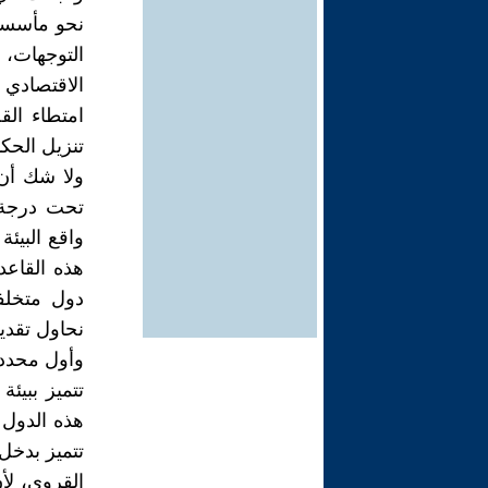
نحو مأسسة ا
التوجهات، 
الاقتصادي
امتطاء الق
تنزيل الحك
ولا شك أن 
تحت درجة 
واقع البيئ
هذه القاعد
دول متخلفة
نحاول تقدي
وأول محدد ه
تتميز ببيئ
هذه الدول 
تتميز بدخل
القروي، لأن