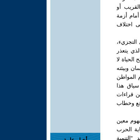
لقريب أو
أمام أزمة
لى اختلاف
 التجزيء،
ذي يتعذر
 الحياة لا
سان وبيئته
م المواطن
سياق هذا
ين قراءات
قع وخطاب
فهوم معين
اية الحرب
 "التنمية