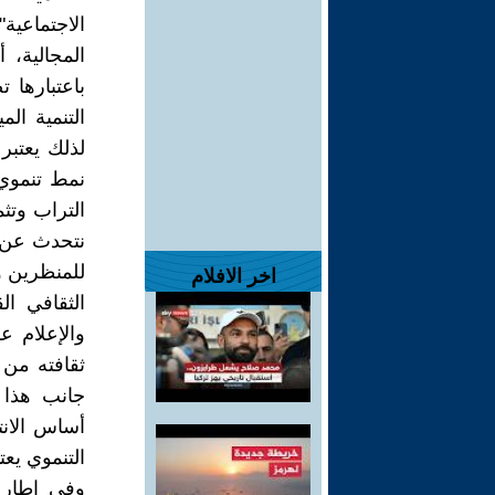
الاجتماعية
المجالية، 
باعتبارها 
التنمية ال
لذلك يعتبر 
نمط تنموي
التراب وتثم
نتحدث عن أ
للمنظرين وا
اخر الافلام
الثقافي ال
والإعلام ع
ثقافته من 
جانب هذا ا
أساس الانت
التنموي يعتب
وفي إطار 