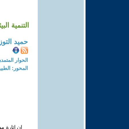
التنمية ال
حميد التوز
الحوار المتمدن-العدد: 4206 - 3
المحور: الطبي
إن إثارة مس