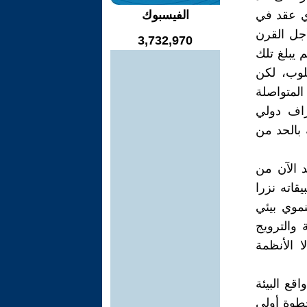
المتحدة "بان كي مون" هي مؤتمر "ريو+20" الذي عقد في
الفيسبوك
 أجل القرن
3,732,970
م يبلغ تلك
لوب، لكن
المتواصلة
راف دولي
بالحد من
د الآن من
اته نزرا
نموي بيئي
 والترويج
ا الأنظمة
قع البيئة
خطوة أولى