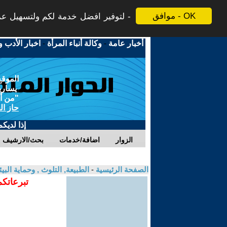
موافق - OK
لتوفير افضل خدمة لكم ولتسهيل عملي
أخبار عامة
-
وكالة أنباء المرأة
-
اخبار الأدب و
الموقع
يسارية
"من أج
حاز ال
إذا لديك
الزوار
اضافة/خدمات
بحث/الارشيف
الصفحة الرئيسية
-
الطبيعة, التلوث , وحماية ال
تبرعاتكم