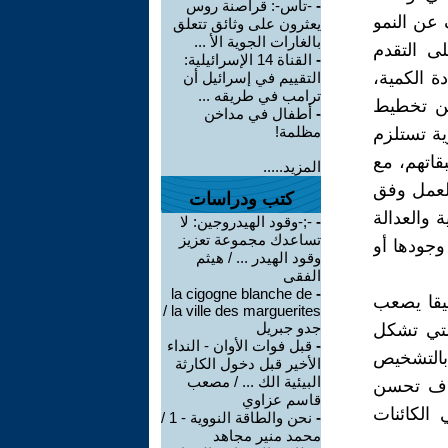
-
-تاس-: قراصنة روس
 عن النمو
يعثرون على وثائق تتعلق
بالغارات الجوية الأ ...
لى التقدم
-
القناة 14 الإسرائيلية:
ة الكمية،
التقييم في إسرائيل أن
ترامب في طريقه ...
عن تخطيط
-
أطفال في مداخن
مظلمة!
ية تستلزم
قاتهم، مع
المزيد.....
العمل وفق
كتب ودراسات
 والعدالة
-
‫-;-وقود الهيدروجين: لا
تساعدك مجموعة تعزيز
وجودها أو
وقود الهيدر ... / هيثم
الفقى
la cigogne blanche de
-
قيقا يصعب
la ville des marguerites /
جدو جبريل
التي تشكل
-
قبل فوات الأوان - النداء
بالتشخيص
الأخير قبل دخول الكارثة
البيئية الك ... / مصعب
بهدف تحسن
قاسم عزاوي
الكائنات
-
نحن والطاقة النووية - 1 /
محمد منير مجاهد