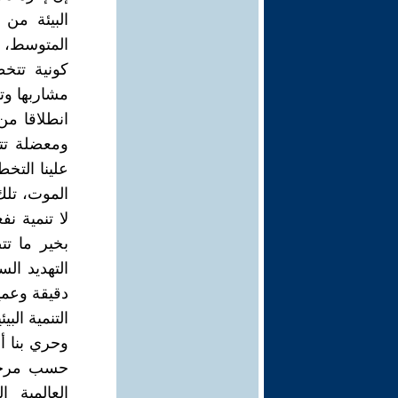
البيئة من
المتوسط، و
كونية تتخط
مشاربها وتط
انطلاقا من 
ومعضلة تت
علينا التخط
الموت، تلك 
لا تنمية ن
بخير ما تت
التهديد الس
دقيقة وعم
التنمية البيئ
وحري بنا أ
حسب مرجعيا
العالمية ا