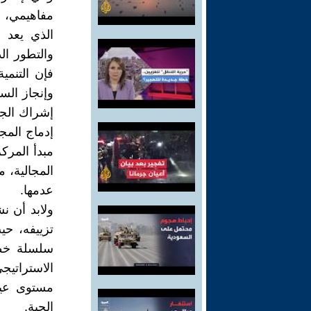
مفاهيمي، ف
الذي يعد ج
والتطور ال
فإن التنمي
وإنجاز الس
إشراك الجم
إدماج المج
مبدأ المركز
المجالية، 
عدمها.
ولابد أن ن
تزييفه، حي
سلسلة خطو
الاستراتيج
مستوى عيش
الحية.