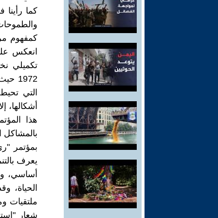
كما رأينا 
والطموحات
كمفهوم مر
انعكس على
تكميلي نخ
1972 
التي تحيط 
أشكالها، إل
هذا المؤتم
بالمشاكل ا
يعرف بالتنم
أساسي، وبذ
الحياة، وق
شعار "استر