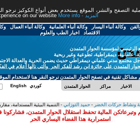
ة التصفح والنشر، الموقع يستخدم بعض أنواع الكوكيز نرجو النق
More info - المزيد
experience on our website
الفن
-
وكالة أنباء اليسار
-
وكالة أنباء العلمانية
-
وكالة أنباء العمال
-
وكا
الاقتصاد
-
اخبار الطب والعلوم
 الرئيسي لمؤسسة الحوار المتمدن
، علمانية، ديمقراطية، تطوعية وغير ربحية
ل مجتمع مدني علماني ديمقراطي حديث يضمن الحرية والعدالة الاجتم
حوار المتمدن على جائزة ابن رشد للفكر الحر والتى نالها أعلام في الفك
م مشاكل تقنية في تصفح الحوار المتمدن نرجو النقر هنا لاستخدام الموقع
كوردي
English
الاخبار
مراكز
الحوار المتمدن
بيئة ونشاط حركات الخضر
-
حميد التوزاني
- التنمية البيئية المستدامة، مقا
 وتبرعاتكن المالية تحفظ استقلال الحوار المتمدن، فشاركونا 
استمرارية هذا الفضاء اليساري الحر