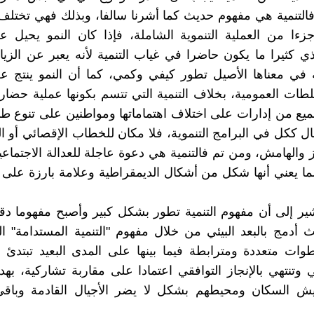
التنمية هي مفهوم حديث كما أشرنا سالفا، وبذلك فهي تختلف
زءا من العملية التنموية الشاملة، فإذا كان النمو يحيل ع
ذي كثيرا ما يكون حاضرا في غياب التنمية لأنه يعبر عن الزياد
ة في معناها الأصيل تطور كيفي وكمي، كما أن النمو ينتج 
لطات العمومية، بخلاف التنمية التي تتسم بكونها عملية حضار
يع من إدارات على اختلاف اهتماماتها ومواطنين على تنوع طب
ال ككل في البرامج التنموية، فلا مكان للخطاب الإقصائي أو 
 والهامش، ومن تم فالتنمية هي دعوة عاجلة للعدالة الاجتماعية
مما يعني أنها شكل من أشكال الديمقراطية وعلامة بارزة على 
شير إلى أن مفهوم التنمية تطور بشكل كبير وأصبح مفهوما د
ث أدمج بالبعد البيئي من خلال مفهوم "التنمية المستدامة" 
ات متعددة ومترابطة فيما بينها على المدى البعيد تبتدئ 
ي وتنتهي بالإنجاز التوافقي اعتمادا على مقاربة تشاركية، 
 السكان ومحيطهم بشكل لا يضر الأجيال القادمة وباقي 