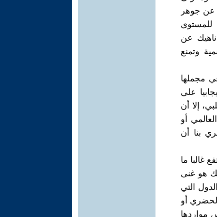
ر عن جوهر
ى للمستوى
ناهيك عن
مية وتمنع
في مجملها
ابيا على
ي، إلا أن
لعالمي أو
ري بنا أن
 غالبا ما
لك هو غنى
لدول التي
لحضري أو
س مواردها