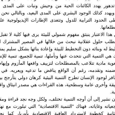
 تدهور يهدد الكائنات الحية من وحيش ونبات على المدى ا
يهدد كذلك الوجود البشري على المدى البعيد، وبالتالي نحن 
ى الحدود الترابية للدول وتتعدى الإطارات الإيديولوجية ع
لعاتها.
هذا الاعتبار ينبثق مفهوم شمولي للبيئة يرى فيها كلية لا تقبل
طلب حلول عقلانية نبحث من خلالها في المصير المشترك ال
يط له وبنائه دون التخطيط للبيئة وإعادة بنائها بشكل سليم يمنح
هي التنمية التي نتحدث عنها ونأملها، تنمية للجميع، تنمية للإن
فعوية مادية تتلاعب بالمصطلحات لتزييف واقعها المأزوم وإيها
ضمنه وتقدمه، رغم أن الواقع يناقض ما تدعيه ويعريه. في 
افر لوجود الإنسان تطرح التنمية البيئية كرهان دولي يتأرجح ب
يقة وأخرى عامة وسطحية، هذه القراءات هي مصدر انبثاق وا
ية.
ن نشير إلى أن أوجه التنمية تختلف، ولكل وجه نجد قراءة وم
ته وغاياته، فهناك "التنمية الاقتصادية" التي تبلورت مع نه
لثانية كخطوة لاسترداد العافية الاقتصادية بأوربا، كما نجد