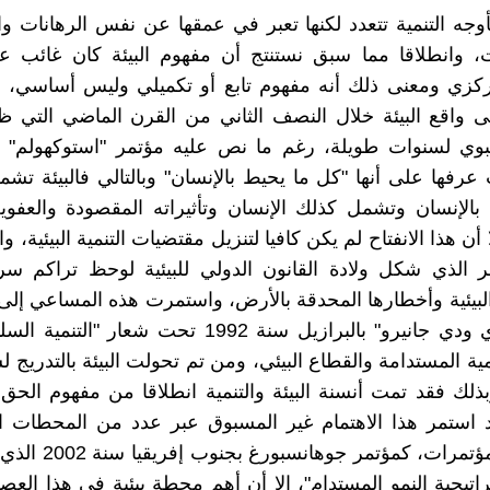
فأوجه التنمية تتعدد لكنها تعبر في عمقها عن نفس الرهانات وا
، وانطلاقا مما سبق نستنتج أن مفهوم البيئة كان غائب عن
كزي ومعنى ذلك أنه مفهوم تابع أو تكميلي وليس أساسي، ه
 واقع البيئة خلال النصف الثاني من القرن الماضي التي
بوي لسنوات طويلة، رغم ما نص عليه مؤتمر "استوكهولم" لل
حيث عرفها على أنها "كل ما يحيط بالإنسان" وبالتالي فالبيئة تش
بالإنسان وتشمل كذلك الإنسان وتأثيراته المقصودة والعفو
ا أن هذا الانفتاح لم يكن كافيا لتنزيل مقتضيات التنمية البيئية، و
ر الذي شكل ولادة القانون الدولي للبيئية لوحظ تراكم سر
لبيئية وأخطارها المحدقة بالأرض، واستمرت هذه المساعي إل
بمؤتمر "ري ودي جانيرو" بالبرازيل سنة 1992 تحت شعار "ا
ية المستدامة والقطاع البيئي، ومن تم تحولت البيئة بالتدريج 
لك فقد تمت أنسنة البيئة والتنمية انطلاقا من مفهوم الح
د استمر هذا الاهتمام غير المسبوق عبر عدد من المحطات ال
ملتقيات ومؤتمرات، كمؤتمر 
اتيجية النمو المستدام"، إلا أن أهم محطة بيئية في هذا الع