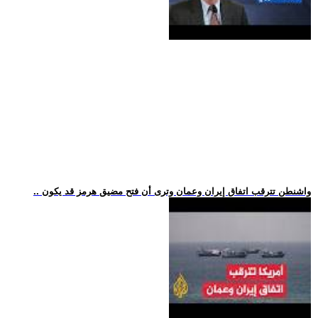
.. واشنطن تترقب اتفاق إيران وعمان وترى أن فتح مضيق هرمز قد يكون