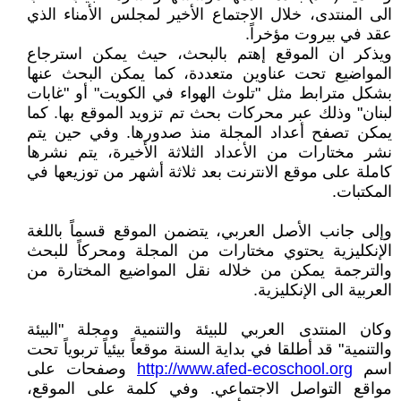
الى المنتدى، خلال الاجتماع الأخير لمجلس الأمناء الذي
عقد في بيروت مؤخراً.
ويذكر ان الموقع إهتم بالبحث، حيث يمكن استرجاع
المواضيع تحت عناوين متعددة، كما يمكن البحث عنها
بشكل مترابط مثل "تلوث الهواء في الكويت" أو "غابات
لبنان" وذلك عبر محركات بحث تم تزويد الموقع بها. كما
يمكن تصفح أعداد المجلة منذ صدورها. وفي حين يتم
نشر مختارات من الأعداد الثلاثة الأخيرة، يتم نشرها
كاملة على موقع الانترنت بعد ثلاثة أشهر من توزيعها في
المكتبات.
وإلى جانب الأصل العربي، يتضمن الموقع قسماً باللغة
الإنكليزية يحتوي مختارات من المجلة ومحركاً للبحث
والترجمة يمكن من خلاله نقل المواضيع المختارة من
العربية الى الإنكليزية.
وكان المنتدى العربي للبيئة والتنمية ومجلة "البيئة
والتنمية" قد أطلقا في بداية السنة موقعاً بيئياً تربوياً تحت
اسم
http://www.afed-ecoschool.org
وصفحات على
مواقع التواصل الاجتماعي. وفي كلمة على الموقع،