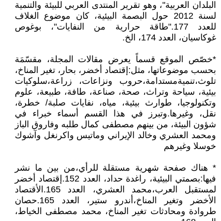
البلدان العربية"، وهو تقرير المنتدى العربي للبيئة والتنمية
لسنة 2012 حول البصمة البيئية، كان موضوع الغلاف
للعدد 177."طاقة حرارية من النفايات"، بوغوص
غوكاسيان، العدد 174، الخ.
*خصّص الموقع قسماً يعرض مقالات المجلة، مقسّمَة
بحسب موضوعاتها، مثل:إقتصاد أخضر، بحار، تغير المناخ،
تلوث،تنميةمستدامة،حروب ونزاعات، زراعة،سلوكيات
بيئية، سياحة وتراث، صحة، صناعة، طافة، طبيعة، علوم
وتكنولوجيا، طوارث بيئية، مياه، نفايات صلبة/ خطرة،
نقل، وغيرها.وتبرز في هذا القسم أسماء خبراء في
شؤون البيئة، من بينهم مصطفى كمال طلبه وفاروق الباز
ومحمد العشري وخالد الإيراني وماتيس واكرنغل وآشوك
خوسلا وغيرهم
* هناك صفحة شهرية مستقلة للرأي،من بين ما نشر
فيها:بصمتي البيئية، راغدة حداد، العدد 152.إقتصاد أخضر
لمستقبل العرب،محمد العشري، العدد 165.الأقتصاد
الأخضر وتغير المناخ،أندرو ستير، العدد 165.حصان
طروادة ومحادثات تغير المناخ، محمد مصطفى الخياط،