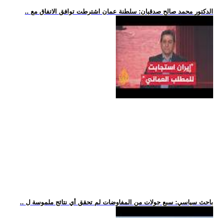
.. الدكتور محمد صالح صدقيان: سلطنة عمان اشترطت توافق الاتفاق مع
.. باحث سياسي: سبع جولات من المفاوضات لم تحقق أي نتائج ملموسة ل