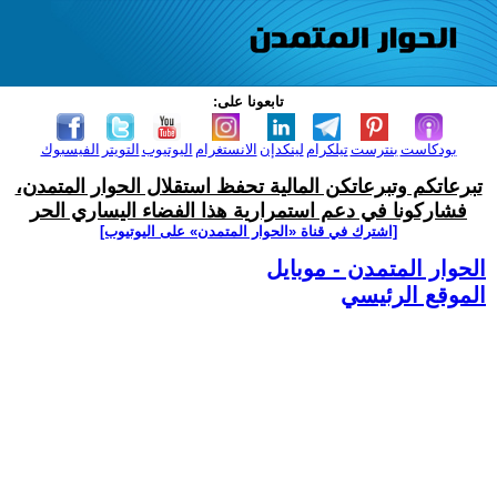
تابعونا على:
بودكاست
بنترست
تيلكرام
لينكدإن
الانستغرام
اليوتيوب
التويتر
الفيسبوك
تبرعاتكم وتبرعاتكن المالية تحفظ استقلال الحوار المتمدن،
فشاركونا في دعم استمرارية هذا الفضاء اليساري الحر
[اشترك في قناة ‫«الحوار المتمدن» على اليوتيوب]
الحوار المتمدن - موبايل
الموقع الرئيسي