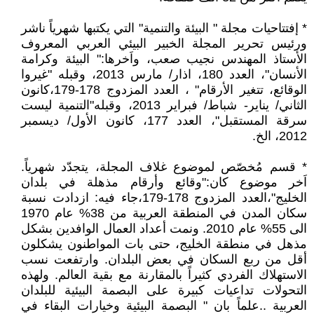
* إفتتاحيات مجلة " البيئة والتنمية" التي يكتبها شهرياً ناشر
ورئيس تحرير المجلة الخبير البيئي العربي المعروف
الأستاذ المهندس نجيب صعب، واَخرها:" البيئة وكرامة
الأنسان"، العدد 180، اذار/ مارس 2013، وقبله "غيروا
الوقائع، تتغير الأرقام" ، العدد المزدوج 178-179،كانون
الثاني/ يناير- شباط/ فبراير 2013، وقبله"التنمية ليست
سرقة المستقبل"، العدد 177، كانون الأول/ ديسمبر
2012، الخ.
* قسم مُخصّص لموضوع غلاف المجلة، يتجدّد شهرياً.
اَخر موضوع كان:"وقائع وأرقام مذهلة في بلدان
الخليج"،العدد المزدوج 178-179،جاء فيه: ازدادت نسبة
سكان المدن في المنطقة العربية من 38% عام 1970
الى 55% عام 2010. ونمت أعداد العمال الوافدين بشكل
مذهل في منطقة الخليج، حتى بات المواطنون يشكلون
أقل من ربع السكان في بعض البلدان. وارتفعت نسب
الاستهلاك الفردي كثيراً بالمقارنة مع بقية العالم. ولهذه
التحولات تداعيات كبيرة على البصمة البيئية للبلدان
العربية ..علماً بان " البصمة البيئية وخيارات البقاء في