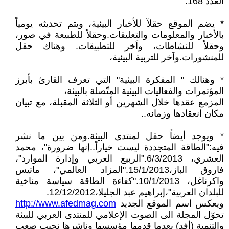
العدد 168.
* يضم الموقع حقلآ للأخبار البيئية، ويتم تحديثه يومياً
بالأخبار والمعلومات والتعليقات.وحقلاً للطبيعة في صور،
وحقلاً للنشاطات، واَخر للتطبيقات. وهناك حقل
للمنشورات.واَخر للتربية البيئية،
* وهنالك " المفكرة البيئية" التي تعرف القارئ بأبرز
المؤتمرات والفعاليات البيئية المتّصلة بالبيئة،
المزمع عقدها خلال الشهرين أو الثلاثة المقبلة، مع تبيان
مكان انعقادها وزمانه..
* ويوجد أيضاً حقل لمنتدى البيئة.ومن بين ما نشر
فيه:"الطاقة المتجددة ليست خياراً..إنها ضرورة"، محمد
العشري، 6/3/2013."الربيع العربي وإدارة الموارد"،
فاروق الباز،15/1/2013."المزاد العالمي"، ماتيس
واكرناغل، 10/1/2013."كفاءة الطاقة سياسة مناخية
للبلدان العربية"،إبراهيم عبد الجليلا،12/12/2012.
ويعكس اسم الموقع الجديد
http://www.afedmag.com
تحوّل المجلة الى الصوت الإعلامي للمنتدى العربي للبيئة
والتنمية (أفد) بعدما قدمها مؤسسها وناشرها نجيب صعب