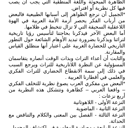
الظاهرة المبحوثة واللغة المنطقية التي يجب أن يصب
فيها كل نظرية أو افتراض.
*الجميل أن نرجع الظواهر إلى أسبابها الطبيعية فالبعض
من أرباب الفكر يحصر أزمة الأمة العربية في الهوة
اللاعقلية السحيقة التي لا تزال تتخبط في ظلامها.
أما البعض الآخر فيذكرنا بحاجتنا لتأسيس رؤيا تاريخية
لتراثنا ويذكرنا بضرورة تبديد الأوهام الشائعة حول التطور
التاريخي للحضارة الغربية على اعتبار أنها منطلق القياس
والمقارنة.
والثابت أن أعداء التراث وبذات الوقت أنصاره يتقاسمان
المسؤولية عن النظرة اللاتاريخية للتراث ويرجع السبب
في ذلك إلى سمة الانقطاع الحضاري للتراث الفكري
والعلمي في أقطارنا العربية .
*البعض من مفكري العرب يصوغ نظرية للتخلف الفكري
– واقعنا العربي – كظاهرة وتتشكل هذه النظرية من
أربع نزعات :
النزعة الأولى - اللاهوتانية
النزعة الثانية - الماضوية
النزعة الثالثة - الفصل بين المعنى والكلام والتناقض مع
الحداثة.
النزعة الرابعة - مصادرة المغامرة في اكتشاف المجهول.