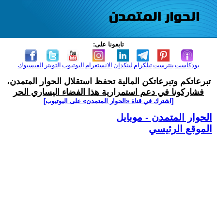
تابعونا على:
بودكاست
بنترست
تيلكرام
لينكدإن
الانستغرام
اليوتيوب
التويتر
الفيسبوك
تبرعاتكم وتبرعاتكن المالية تحفظ استقلال الحوار المتمدن،
فشاركونا في دعم استمرارية هذا الفضاء اليساري الحر
[اشترك في قناة ‫«الحوار المتمدن» على اليوتيوب]
الحوار المتمدن - موبايل
الموقع الرئيسي