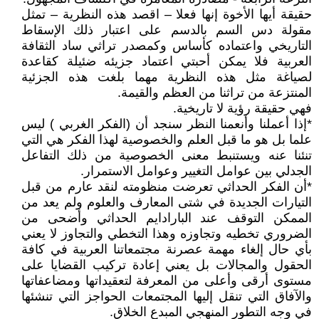
حقيقة أيها الأخوة إنها فعلا – اقصد هذه النظرية – تمثل
مقولة دس السم بالدسم على اعتبار ذلك الإسقاط
التاريخي واعتماده كأساس وكمصدر تراثي ساد الثقافة
العربية فلا يمكن أحبتي اعتماد جزيئه ضئيلة كقاعدة
لصياغة مثل هذه النظرية مهما بلغت هذه الجزئية
المنتزعة من تراثنا من العظم والقيمة.
فهي حقيقة رؤية لا تاريخية.
*إذا أعملنا وأنعمنا النظر سنجد أن (الفكر الغربي ) ليس
علما بل هو ما قبل العلم والخصوصية لهذا الفكر هي التي
تنئنا عنه ويستنبط معنى الخصوصية من ذلك التفاعل
الجدلي بين عوامل التغيير وعوامل الاستمرار.
*أن الفكر الحداثي تعرضت منظومته لنقد عارم من قبل
التيارات الجديدة في شتى المعارف والعلوم ولم يعد من
الممكن التوقف عند البارادايم الحداثي وأضحى من
الضروري تخطيه وتجاوزه وهذا التخطي والتجاوز لا يعني
بأي حال إلغاء مهمة عصرنة مجتمعاتنا العربية في كافة
الحقول والمجالات بل يعني إعادة تركيب القضايا على
مستوى أرقى وأعلى من المعرفة لتعقيداتها ومضاعفاتها
والآفاق التي تنقل إليها المجتمعات الحواجز التي تنشئها
في وجه التطور المنهجي المبدع الخلاق.