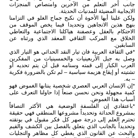
جانب آخر التعلم من الآخرين وامتصاص المنجزات
الايجابية المضيئة للمدنيات الحديثة.
ولكن علينا أيها الأخوة أن نكبح جماح الغلو في التزامنا
بنهج هذين الاتجاهين وتحديدا فيما يخص الموقف من
الاحتكام بالعقل وعصفنة هياكلنا الاجتماعية والتعاطي
الخلاق مع المركب الثقافي المعقد الذي ورثناه عن
السابقين.
*في الثقافة العربية فان تيار النقد الحداثي هو التيار الذي
وصل به جيل الأربعينيات والخمسينيات من المفكرين
العرب الكبار إلى قمته وسنامه قبل أن يتم تحديه أو
تشتيته أو إيقاع هزيمة سياسية – لم تكن بالضرورة فكرية
– به.
*إن الإنسان العربي العصري شخصية ينتابها الغموض فهو
كمية مجهولة ونحن نحسن صنعاً إذا حاولنا التعرف على
أسباب هذا الغموض.
*باعتقادي إن الفلسفة الوضعية هي الأكثر التصاقاً
بمشروع الحداثة وتحديداً مشروعها المنطقي فهي حقيقة
تحترم العلم إلى درجة صهر كل فكر مقبول في بوتقته
وتحديداً بالجانب الذي يتعلق بالفصل بين الكشف والقيم
والبحث عن القانون الذي يغطي كل مظاهر والتجليات