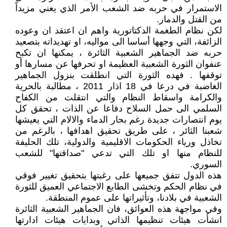
الاستمرار في حربه ضد الشعب الأمر الذي يعني مزيداً
من القتل والدمار.
لكن نظام الطغمة الدكتاتورية واهم ان اعتقد ان وعوده
الزائفة، التي وجهها أساسا الى مواليه، او تهديداته بتصعيد
حربه ضد الجماهير الشعبية الثائرة ، يمكنها ان تكبح
عنفوان الثورة الشعبية العظيمة او تحرفها عن مسارها أو
توقفها . فهده الثورة التي انطلقت بنزول الجماهير
الغاضبة في درعا في 18 اذار 2011 ، مطالبة بالحرية
والكرامة واسقاط النظام والتي انتقلت من الكفاح
السلمي الى حمل السلاح دفاعا عن الذات ، تحقق كل
يوم انتصارات جديدة رغم بحار الدماء والالام التي يعيشها
شعبنا الثائر ، على طريق تحقيق اهدافها ، بالرغم من
تخاذل ورياء الحكومات الاقليمية والدولية، تلك الحليفة
للنظام منها او تلك التي تدعي "صداقتها" للشعب
السوري.
هذه الدول تتفق جميعها على رغبتها بتحقيق تغيير فوقي
في نظام الحكم وتخشى الطابع الاجتماعي العميق للثورة
الشعبية في بلادنا، وتأثيراتها على عموم المنطقة.
وفي مواجهة هذه العوائق، فان الجماهير الشعبية الثائرة
انشأت هيئات تنظيمها الذاتي وبدايات هيئات ادارتها