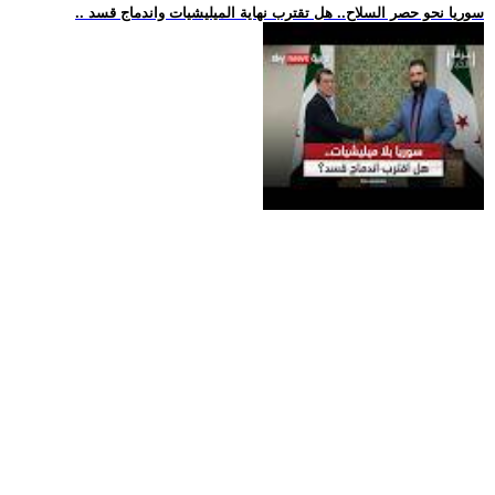
.. سوريا نحو حصر السلاح.. هل تقترب نهاية الميليشيات واندماج قسد