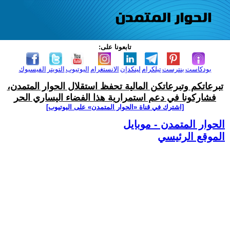
تابعونا على:
بودكاست
بنترست
تيلكرام
لينكدإن
الانستغرام
اليوتيوب
التويتر
الفيسبوك
تبرعاتكم وتبرعاتكن المالية تحفظ استقلال الحوار المتمدن،
فشاركونا في دعم استمرارية هذا الفضاء اليساري الحر
[اشترك في قناة ‫«الحوار المتمدن» على اليوتيوب]
الحوار المتمدن - موبايل
الموقع الرئيسي