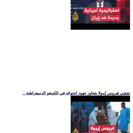
.. تفشي فيروس إيبولا يتجاوز جهود احتوائه في الكونغو الديمقراطية