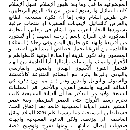
ألموضوعية ما قبل وما بعد ظهور ألإسلام. فقبل ألإسلام
كانت التماثيل والرسوم تٌستورد من بلاد الروم البزنطيين،
عن طريق الشام وهي إما أن تكون مسيحية ألطابع
والغرض كالتماثيل ألإيقونات ألصغيرة او منتجات حرفية
يستوردها التجار العرب من الشام في رحلتهم ألتجارية
ألمذكورة في القرآن بإسم ( رحلة الصيف ) أو تٌستورد
من أفريقيا والهند عن طريق اليمن وفي رحلة ( الشتاء )
فالقادمة من أفريقيا تحمل خصائص المنشأ في الصنعة أو
المضمون وقد تكون للزينة أو العبادة الوثنية كالطواطم و
الأحراز والتمائم والرتيمات وأمثالها. أما ألقادمة من الهند
فتحمل التنوع ألآسيوي الهندي والصيني والفارسي
والبوذي وغيرها وترد مع البضائع المتنوعة كالأقمشة
والسيوف والتوابل والبذور وغير ذلك مما ورد ذكره في
الثقافة العربية والشعر العربي وبالأخص في المعلقات
السبعة. ولابد من التذكير هنا أن ألديانة المسيحية كانت
تحرم رسم الأرواح حتى العصر البيزنطي وبدء عصر
التبشير ونشر الديانة المسيحية عالميا بعد إعتناق الملك
قسطنطين المسيحية دينا رسميا عام 326 للميلاد ونقل
العاصمة الى بيزنطة. ولكن الدعوة المسيحية واجهت
صعوبات إيصال مبادئها ، ومنها شرح وتوضيح قصة