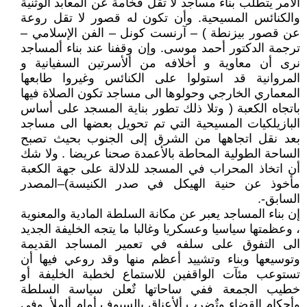
ألأمر يتطلب بناء مساجد لا تقل فخامة عن المعابد الوثنية
والكنائس المسيحية. وأن تكون له قصور لا تقل روعة
عن قصور بيزنطة ) – آرنست كونل – الفن الإسلامي –
ترجمة الدكتور أحمد موسى. وإن وقفنا عند بناء ألمساجد
نرى أن معاوية و أخلافه من ألأسرتين السفيانية و
المروانية قد استولوا على الكنائس وغيروا طابعها
المعماري الخارجي وحولوها الى مساجد تكون الصلاة فيها
باتجاه الكعبة ( وتلا ذلك تطور بناية المسجد على أساس
البازيلكيات المسيحية التي تم تحويل بعضها الى مساجد
بعد نقل اتجاهها من الشرق إلى الجنوب بحيث تصبح
الساحة الطولية المحاطة بالأعمدة صحنا عريضا . ولا شك
أن اتخاذ المحراب في المسجد للدلالة على جهة الكعبة
مأخوذ عن حنية الهيكل في صدر الكنيسة)–المصدر
السابق-.
إن بناء المساجد يعبر عن مكانة السلطة المادية والمعنوية
، وعظمتها سياسيا وعسكريا وغالبا ما يتجه الخليفة الجديد
الى التفوق على سلفه في تعمير المساجد القديمة
وتوسيعها وبناء وتشييد أعظم منها وقد روعي فيها أن
تستوعب مئآت الواقفين للاستماع لخطبة الخليفة أو
خطيب الجمعة ففي ساحاتها تٌعلن سياسة السلطة
وأحكام القضاء وتٌضرب ألأعناق بالسيوف أمام ألملأ. وفي