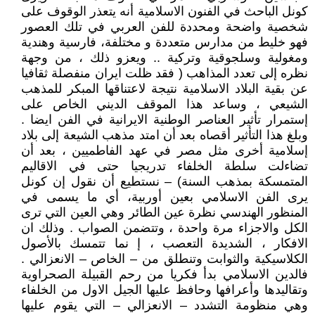
كونل الباحث في الفنون الاسلامية أنه يتعذر الوقوف على
شخصية واضحة ومحددة للفن العربي في تلك العصور
فهو خليط من مدارس متعددة و مختلفة، فارسية وهندية
ومغولية وسلجوقية وتركية .. ويعزو ذلك ، من وجهة
نظره إلى تعدد المذاهب ( فقد ظلت ايران منفصلة ثقافيا
عن بقية البلاد الاسلامية نتيجة لاعتناقها المبكر للمذهب
الشيعي ، وساعد هذا الموقف الديني الخاص على
إستمرار تأثير العناصر الوطنية الايرانية في الفن ايضا .
وبلغ هذا التأثير أقصاه بعد أن امتد مذهب الشيعة إلى بلاد
إسلامية أخرى مثل مصر في عهد الفاطميين ، بعد أن
تضاءلت سلطة الخلفاء تدريجيا حتى في الاقاليم
المتمسكة بمذهب السنة) – نستطيع أن نقول إن كونل
يرى الفن الاسلامي بعين أوربية، أي ما يسمى في
المنظور الهندسي نظرة عين الطائر وهي العين التي ترى
الكل والاجزاء مرة واحدة ، وتتضمن الصواب . وذلك ان
الافكار ، الشديدة التعصب ، إ نما تتمسك بالأصول
الكلاسيكية والثوابت وتنطلق من – الخاص – الانعزالي .
فالدين الاسلامي بدأ فكريا من رحم القبيلة الصحراوية
وتقاليدها وأعرافها وحافظ عليها الجيل الاول من الخلفاء
وهي منظومة التشدد – الانعزالي – التي يقوم عليها