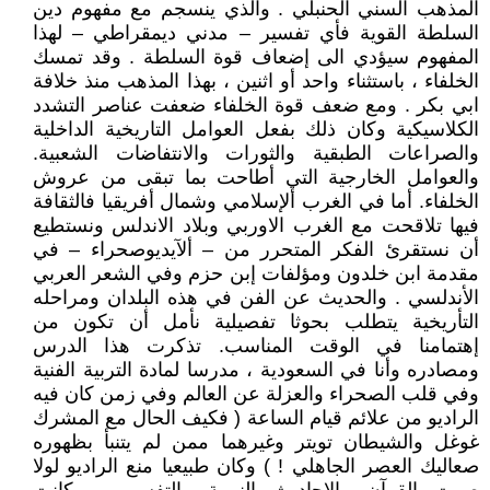
المذهب السني الحنبلي . والذي ينسجم مع مفهوم دين
السلطة القوية فأي تفسير – مدني ديمقراطي – لهذا
المفهوم سيؤدي الى إضعاف قوة السلطة . وقد تمسك
الخلفاء ، باستثناء واحد أو اثنين ، بهذا المذهب منذ خلافة
ابي بكر . ومع ضعف قوة الخلفاء ضعفت عناصر التشدد
الكلاسيكية وكان ذلك بفعل العوامل التاريخية الداخلية
والصراعات الطبقية والثورات والانتفاضات الشعبية.
والعوامل الخارجية التي أطاحت بما تبقى من عروش
الخلفاء. أما في الغرب ألإسلامي وشمال أفريقيا فالثقافة
فيها تلاقحت مع الغرب الاوربي وبلاد الاندلس ونستطيع
أن نستقرئ الفكر المتحرر من – ألآيديوصحراء – في
مقدمة ابن خلدون ومؤلفات إبن حزم وفي الشعر العربي
الأندلسي . والحديث عن الفن في هذه البلدان ومراحله
التأريخية يتطلب بحوثا تفصيلية نأمل أن تكون من
إهتمامنا في الوقت المناسب. تذكرت هذا الدرس
ومصادره وأنا في السعودية ، مدرسا لمادة التربية الفنية
وفي قلب الصحراء والعزلة عن العالم وفي زمن كان فيه
الراديو من علائم قيام الساعة ( فكيف الحال مع المشرك
غوغل والشيطان تويتر وغيرهما ممن لم يتنبأ بظهوره
صعاليك العصر الجاهلي ! ) وكان طبيعيا منع الراديو لولا