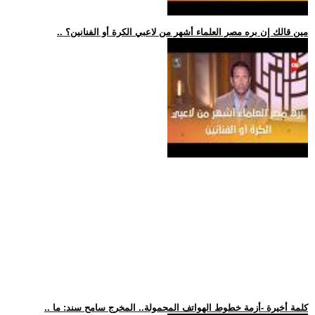
.. مين قالك إن بره مصر العلماء أشهر من لاعبي الكرة أو الفنانين؟
.. كلمة أخيرة -أزمة خطوط الهواتف المحمولة.. المخرج سامح سند: ما