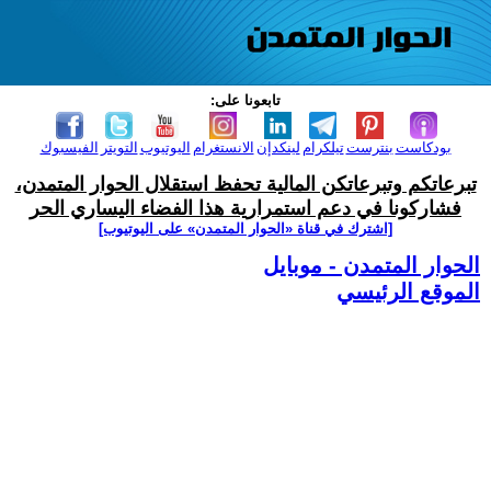
تابعونا على:
بودكاست
بنترست
تيلكرام
لينكدإن
الانستغرام
اليوتيوب
التويتر
الفيسبوك
تبرعاتكم وتبرعاتكن المالية تحفظ استقلال الحوار المتمدن،
فشاركونا في دعم استمرارية هذا الفضاء اليساري الحر
[اشترك في قناة ‫«الحوار المتمدن» على اليوتيوب]
الحوار المتمدن - موبايل
الموقع الرئيسي