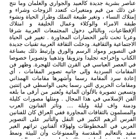
عناصر بشرية جديدة كالعبيد والجواري والغلمان وما نتج
عن ذلك من قيم ومتغيرات كتعدد الزوجات وشراء و
إمتلاك النساء ، وتغير طبيعة التملك وطراز الحياة ونشوء
طبقة الامراء والوكلاء وعمال الخليفة و امتلاك
ألإقطاعيات، وبالتالي دخول المجتمعات العربية شرقا
وعربا تحت تأثير الحضارات المجاورة . تغيير في الحياة
الاجتماعية والثقافية. ودخلت الثقافة العربية تقنيات جديدة
في التصوير ومواد الرسم والورق وإرتبط ذلك بصناعة
الكتاب وإخراجه تجليدا وتزويقا وتذهيبا وتصويرا خصوصا
في العصر العباسي في القرن الثالث للهجرة. وظهر فن
المقامات السردية وإلى جانيه تصوير المقامات ، أي
إعادة سرد ألمقامة رسما وأشهرها مقامات الهمذاني
ومقامات الحريري التي رسما يحيى الواسطي في إثنتين
وتسعين تصويرة بالألوان المائية وتٌعتبر من أرقى ما بلغه
ألفن الإسلامي في هذا المجال . ومثلها مصورات كليلة
ودمنة واف ليلة وليلة .... وتأثر الفنانون العرب
والمسلمون بالثقافات المجاورة ففي العراق كان للفنانين
الفرس أثرهم الكبير في النقل والتأثير على التصوير
العربي في المخطوطات ولهؤلاء ألفنانين تراثهم الغير
مقيد بالتعاليم المقدسة والممنوعات وأن للبيئة ونمط