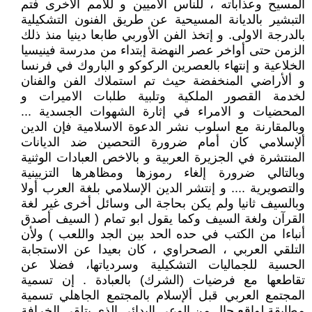
المسيح وعذاباته ، للناس الأميين و للامم الأخرى فتم
التبشير بالديانة المسيحية عن طريق الفنون التشكيلية
بالدرجة الاولى. و إتخذ الفن الأوربي طابعا دينيا منذ ذلك
الزمن حتى أواخر عصر النهضة إبتداء من مدرسة فينيسيا
الخلاعية و إنتهاء بالعصرين الركوكو و الباروك في فرنسا
و ألأراضي المنخفضة حيث تم استملاك الفن والفنان
لخدمة القصور الملكية وتلبية طلبات الاميرات و
المحضيات و الامراء في إثارة الشهوات الجسدية ...
وبالمقارنة مع اسلوب نشر الدعوة الاسلامية فإن الدين
ألإسلامي كان أمام ضرورة التحصين ضد الديانات
المنتشرة في الجزيرة العربية و بالاخص العبادات الوثنية
وبالتالي ضرورة إلغاء رموزها ومظاهرها التزيينية
والتصويرية .... و إنتشر الدين الإسلامي بلغة العرب أولا
وبالسيف ثانيا ولم يكن بحاجة الى وسائل أخرى غير لغة
القرآن ولغة السيف وكما يقول ابو تمام ( السيف أصدق
أنباءا من الكتب في حده الحد بين الجد واللعب ) ولأن
التلقي العربي ، الصحراوي ، كان بعيدا عن الاستجابة
الحسية للجماليات التشكيلية وسردياتها، فضلا عن
تقاطعها مع فرضيات (الشرك) بالعبادة . إن تسمية
المجتمع العربي قبل ألإسلام بالمجتمع الجاهلي تسمية
مطابقة لواقع حال من الوعي البدائي الذي يتلقى الخرافة