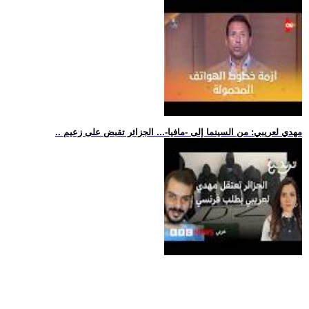
.. مهدي لعريبي: من السينما إلى -مافيا-... الجزائر تقبض على زعيم