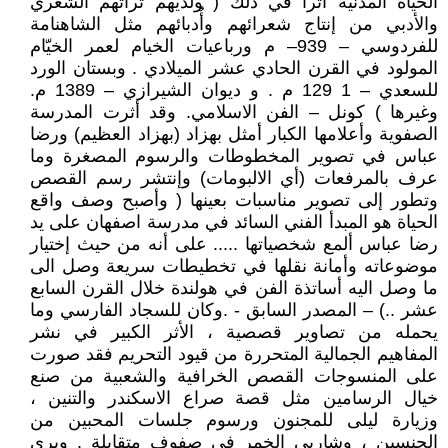
الحياة المدنية أثرا في ذلك ( ولديهم تراثهم الشعري
والأدبي من إنتاج شعرائهم وأٌدبائهم مثل الشاهنامة
للفردوسي – 939– م ورباعيات الخيام لعمر الخيّام
المولود في القرن الحادي عشر الميلادي . وبستان الورد
للسعدي – 1 129 م . و ديوان الشيرازي – 1389 م.
وغيرها ) كونل – الفن الاسلامي. وقد أثرت المدرسة
الصفوية وأعلامها الكبار أمثل بهزاد (بهزاد العظيم) ورضا
عباس في تصوير المخطوطات والرسوم المصغرة وما
عرف بالمرفعات (أي الالبومات) وإنتشر رسم القصص
وتطور إلى تصوير مناسبات بعينها ( وأصبح وصف واقع
الحياة هو المبدأ الفني السائد في مدرسة اصفهان على يد
رضا عباس ألمع شخصياتها ..... على أنه من حيث إختيار
موضوعاته وأمانة نقلها في تخطيطات سريعة وصل الى
ما وصل اليه أساتذة الفن في هولندة خلال القرن السابع
عشر ..) – المصدر السابق - .وكان للسجاد الفارسي وما
يحمله من تصاوير قصصية ، الأثر الكبير في نشر
المفاهيم الجمالية المتحررة من قيود التحريم فقد صورت
على المنسوجات القصص الخرافية والشعبية من صنع
خيال الرسامين مثل قصة صراع الاسكندر والتنين ،
وزيارة ليلى للمجنون ورسوم جلسات المحبين من
الجنسين ، وشاربي الخمر في صفوف متقابلة . ويرى