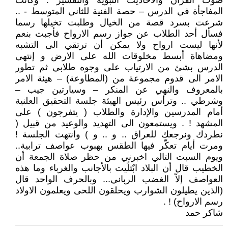
صوت القرآن والاحاديث النبوية والتفسير . وكانت
المفاجأة في الدرس – حصة الفنية للثاني المتوسط - ..
شرعت بسرد قصة من الخيال وطلبت تخيلها رسما
فسأل أحد الطلاب عن جواز رسم الارواح فأجبت بنعم
لأنها ليست ارواح ولا يمكن أن ترتقي الى التشبه
ومضاهاة أبسط مخلوقات الله على الارض و إنتهى
الدرس بشئ من الارتياب على وجوه طلابي ثم تطور
الامر الى قدوم مجموعة من (المطاوعة) – هيئة الامر
بالمعروف والنهي عن المنكر – وسيارتين جيب –
وشرطي .. وترأس رئيس الهيئة جلسة التحقيق العلنية
أمام المدرسين والإدارة والطلاب ( يتفرجون ) على
المشهد ! . ويستمعون الى التهديد والوعيد من قبيل (
نطردك ونرجعك للعراق .. و .. و ) وانتهت الجلسة !
ومرت أيام تعكّر فيها الطقس بهبوب عواصف ترابية..
ويوم السبت التالي اخبرني من حظر صلاة الجمعة أن
الخطيب قال أن البلاد ابٌتلًيت بالأجانب والغرباء وما هذه
العواصف إلاّ الغضب الرباني... وبالحرف الواحد قال
(الذين يطيلون الشوارب ويحلقون اللحى ويعلمون الاولاد
رسم الارواح) ! .
شاكر حمد