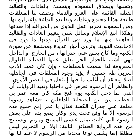
ويتقبلها ويصدق الشعوذة ويتمسك بالعادات والتقاليد
القبلية القائمة على الغزو والدماء وتصف لنا المعلقات
طبيعة هذا المجتمع وعاداته وتقاليده البدائية واعتزازه بها.
ومن الصعوبة تحرير عقل البدوي من الخرافة إذا صدقها
وهكذا اتبع الإسلام وسائل شتى لتغيير العادات والتقاليد
ألجاهلية منها ما ورد في القرآن ومنها ما ورد في
الاحاديث النبوية. وتروى أخبار عديدة ومختلفة عن صورة
الكعبة وما كان يعلق على جدرانها ، من الخارج أو الداخل
فهي أشبه بالجدار الحر تعلق عليها القصائد الطوال
المعروفة لذا سميت بالمعلقات - وإن كان عميد الادب
العربي طه حسين لا يؤيد وجود المعلقات في الجاهلية
أصلا ويعتقد أن أغلب ما فيها إ نتٌحل في العصر الاٌموي -
والظاهر أن الرسوم تعرض في داخلها وتفيد الروايات أن
النبي لما دخل الكعبة يوم فتح مكة كان معه عمر بن
الخطاب من بين الصحابة الداخلين ، فشاهد رسوما
معلقة على جدران الكعبة فقال يا عمر إمح جميع هذه
الرسوم إلاَّ ما وقع تحت يدي وكان يضع يده على بعض
الرسوم التي كانت تمثل عيسى المسيح ومريم. ونستنتج
من هذه الرواية الحقائق التالية: اولا أن التحريم ليس
مطلقا إنما يشمل نوعا محددا من الرسوم لا علم لنا بها