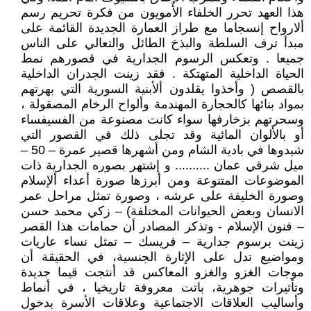
هذا العهد تحرر الخلفاء الأٌمويون من فكرة تحريم رسم
ألارواح إنسجاما مع طراز العمارة الجديدة القائمة على
مبدأ ترف السلطة والبذخ الطائل والتعالي على الناس
جميعا . وتعكس الرسوم الجدارية في قصورهم نمط
الحياة الداخلية المتهتكة . فقد زينت الجدران الداخلية
بالقصص ( وأخذوا يقلدون ألأبنية السورية التي بهرتهم
بمواد بنائها كالحجارة المهندمة وألواح الرخام المصقولة ،
وسحرتهم بزخارفها سواء كانت مصنوعة من الفسيفساء
أو بالألوان المائية وقد تجلى ذلك في القصور التي
شيدوها في بادية الشام ومن أشهرها قصير عمرة – 50 –
ميل شرقي عمان .......... و إشتهر بصوره الجدارية ذات
الموضوعات المتنوعة ومن أبرزها صورة أعداء ألإسلام
وصورة الخليفة على عرشه ، وصورة تمثل مراحل عمر
الانسان وبعض الحيوانات المختلفة) – زكي محمد حسن
– فنون الإسلام - وتذكر المصادر أن حمامات هذا القصر
زينت برسوم جدارية – فريسك – تمثل نساء عاريات
ومواضيع تدل على الإثارة الجنسية، في الحقيقة أن
موجات الغزو والغزو المعاكس قد أنتجت قيما جديدة
وتأثيرات جوهرية، باتت معروفة تاريخيا ، في أنماط
وأساليب العلاقات الاجتماعية وعلاقات الأسرة بدخول