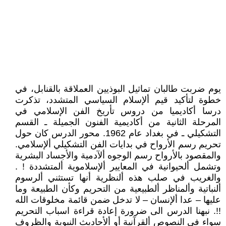
يوم ضربت طالبان تماثيل البوذيين العملاقة بالقنابل، في
خطوة لتأكيد قيم ألإسلام السياسي المتشدد، تذكرت
درسا أكاديميا من دروس تأريخ الفن الإسلامي في
المرحلة الثانية من أكاديمية الفنون الجميلة ـ القسم
التشكيلي ـ في بغداد عام 1962. محور الدرس كان حول
تحريم رسم الأرواح في بدايات الفن التشكيلي ألإسلامي.
والمقصود بالأرواح رسم الوجوه ألآدمية والأجساد البشرية
وتشمل ألحيوانية في المعايير ألإسلاموية ألمتشددة ! .
والغريب في صلب هذه ألنظرية أنها تستثني ألرسوم
ألنباتية وألمناظر ألطبيعية من التحريم وكأن الطبيعة وما
عليها – عدا ألإنسان – لا تدخل ضمن قائمة مخلوقات الله
!!. نبهنا الدرس الى ضرورة إعادة قراءة اسباب التحريم
سواء في النصوص ألقرآنية أو ألأحاديث النبوية والظروف