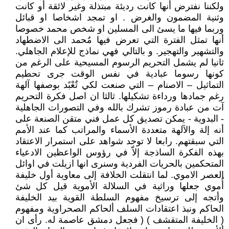
ولكننا نفترض أنها كانت رديئة مبتذلة وغير لائقة أو كانت
وثنية المضمون والغرض . او تمجد اشخاصا او قبائل
وربما فيها ما يسئ الى المسلين او شخص محمد خصوصا
أنها تمثل الفترة التي تعرض فيها مٌحمد الى الاضطهاد
والتشهير والتهجير. و بالتالي فهي نماذج للإعلام الجاهلي.
ثانيا لم يشمل التحريم الرسوم المسيحية على الرغم من
كونها رسوما عبادية في نفس الوقت جرى تحطيم
التماثيل – الاصنام – التي صنعت لكي تٌعْبًد بوصفها آلهة
رغم جمادها ورداءة تشكيلها. ثالثا ان اصل فكرة التحريم
آت من عبادة رموز تشرك بالله وفي التصورات الجاهلية
- البدوية - يمكن تصديق كل عمل فني متقن الصنعة على
أنه إلة والآلهة متعددة الأسماء والمراتب كما عند الأمم
التي سبقتهم. رابعا لا توجد شواهد على استمرار الاعتقاد
بهذه الفكرة الساذجة إلاّ في رؤوس الواعظين الادعياء
المتحكمين بالحريات الفردية وسنرى انها ازيلت في اوائل
العصر الاموي. لما انتقلت الخلافة إلى معاوية أول خليفة
أٌموي جعلها وراثية في السلالة الأموية قيل كل شئ
وأتجه إلى ترسيخ مفهوم السلطة القوية بيد الخليفة
الحاكم ونبذ اعتقادات السلف ألحاكم الصحراوية ومفهوم
( الخليفة المتقشف ) ( فجعل دمشق عاصمة له. رأى ان