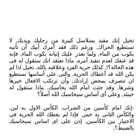
تخيل إنك مقيد بسلاسل كبيرة من رجليك ويديك, لا
تستطيع الحراك, ورغم ذلك فقد أمرك أبيك أن تأتيه
بكوب من الماء, ولما تعذر عليك إتيانه بكوب الماء, فإنه
قد عنفك لعدم تنفيذ أمره, ماذا تعتقد انك ستقول له فى
هذه الحالة؟!, كذلك حرية الفرد وعلاقته بالله, تخيل اذا لم
يكن الله قد أعطاك الحرية, والتى على أساسها تستطيع
ان تتصرف بمحض إرادتك, وأن ترتكب الافعال خيرها
وشرها, وقد جئت امام الله يحاسبك, ماذا ستقول له
حينئذ, وعلى أى أساس سيحاسبك الله أصلاً؟
-إنك امام كأسين من الشراب, الكأس الاول به لبن,
والكأس الثانى به خمر, فإذا لم يعطك الله الحرية فى
الاختيار بين الكأسين, إذن على اى اساس سيحاسبك
بالضبط؟,