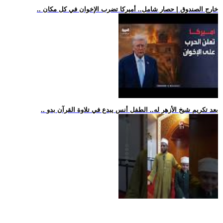
.. خارج الصندوق | حصار شامل.. أميركا تضرب الإخوان في كل مكان
.. بعد تكريم شيخ الأزهر له.. الطفل أنس يبدع في تلاوة القرآن بدو