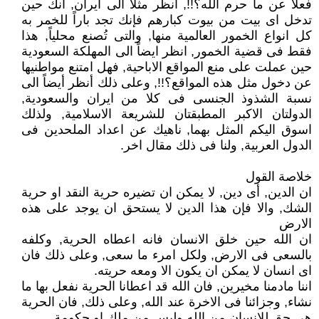
فعلاً عن ما حرم الله؟!!, أنظر مثلاً الى ايران, انك حين
تدخل اى بيت من بيوت كبارهم فإنك تجد باراً للخمر به
كل انواع الخمور العالمية منها, والتى تُصنع محلياً, هذا
فقط فى قضية الخمور, انظر ايضاً الى المهلكة السعودية
حين عملت على منع المواقع الاباحية, فهل امتنع مواطنيها
عن دخول مثل هذه المواقع؟!!, وعلى ذلك أنظر أيضاً الى
نسبة الشذوذ الجنسى فى كلا من ايران والسعودية,
الدولتان الاكبر المطبقتان للشريعة الاسلامية, ولذلك
اسوق اليكم المثل بهما, ناهيك عن اعداد الملحدين فى
الدول العربية, ولنا فى ذلك مقال اخر.
خلاصة القول
ان الدين, أى دين, لا يمكن ان تضيره حرية النقد او حرية
الشك, والا فإن هذا الدين لا يستحق ان يوجد على هذه
الارض
ان الله حين خلق الانسان فانه اعطاه الحرية, وكلفه
بالسعى فى الارض, ولكل امرء ما سعى, وعلى ذلك فان
اى انسان لا يمكن ان يكون الا ومعه حريته.
اننا مادمنا مخيرين, فان الله قد اعطانا الحرية نفعل بها ما
نشاء, وجزائنا فى الاخرة عند الله, وعلى ذلك, فان الحرية
هى حق للانسان من الله وليس من ملك او حكومة.