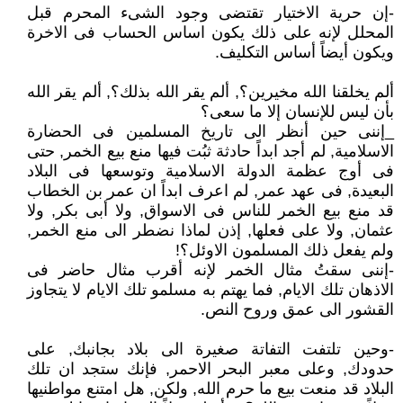
-إن حرية الاختيار تقتضى وجود الشىء المحرم قبل
المحلل لإنه على ذلك يكون اساس الحساب فى الاخرة
ويكون أيضاً أساس التكليف.
ألم يخلقنا الله مخيرين؟, ألم يقر الله بذلك؟, ألم يقر الله
بأن ليس للإنسان إلا ما سعى؟
_إننى حين أنظر الى تاريخ المسلمين فى الحضارة
الاسلامية, لم أجد ابداً حادثة ثبُت فيها منع بيع الخمر, حتى
فى أوج عظمة الدولة الاسلامية وتوسعها فى البلاد
البعيدة, فى عهد عمر, لم اعرف ابداً ان عمر بن الخطاب
قد منع بيع الخمر للناس فى الاسواق, ولا أبى بكر, ولا
عثمان, ولا على فعلها, إذن لماذا نضطر الى منع الخمر,
ولم يفعل ذلك المسلمون الاوئل؟!
-إننى سقتُ مثال الخمر لإنه أقرب مثال حاضر فى
الاذهان تلك الايام, فما يهتم به مسلمو تلك الايام لا يتجاوز
القشور الى عمق وروح النص.
-وحين تلتفت التفاتة صغيرة الى بلاد بجانبك, على
حدودك, وعلى معبر البحر الاحمر, فإنك ستجد ان تلك
البلاد قد منعت بيع ما حرم الله, ولكن, هل امتنع مواطنيها