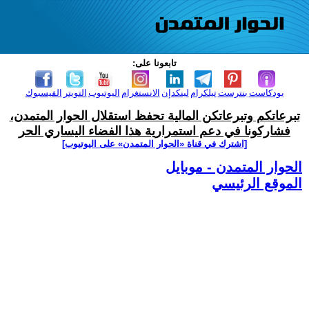
تابعونا على:
بودكاست
بنترست
تيلكرام
لينكدإن
الانستغرام
اليوتيوب
التويتر
الفيسبوك
تبرعاتكم وتبرعاتكن المالية تحفظ استقلال الحوار المتمدن،
فشاركونا في دعم استمرارية هذا الفضاء اليساري الحر
[اشترك في قناة ‫«الحوار المتمدن» على اليوتيوب]
الحوار المتمدن - موبايل
الموقع الرئيسي