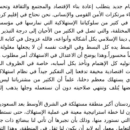
ام جديد يتطلب إعادة بناء الإقتصاد والمجتمع والثقافة وتح
بناء مرتكزات الأمن القومى والإنسانى. نحن نحتاج في إقليم كر
في كثير من سلوكياتنا الإستهلاكية التي نمارسها في مؤسساتن
 المختلفة، والتي تصل في الكثير من الأحيان إلى درجة التبذير
ديننا الإسلامي بكل أشكاله وأنواعه، فالله عزوجل في كتابه ال
بسط يده كل البسط وفي الوقت نفسه أن لا يجعلها مغلولة 
اً محسوراً.وهذا يوضح أن الاعتدال في الاستهلاك أمر مطلوب
ليه كل الإهتمام ونأخذ بكل أسبابه، خاصة في الظروف الرا
ت اقتصادية مخيفة تدفعنا إلى التفكير جيداً في نظام استهلاك
ذي يستهلك معظم دخلنا، علماً أن الكثير من مشترياتنا ليس
ضها يُتلف وتنتهي صلاحيته دون أن نستعمله وجلها يذهب إل
ردستان أكبر منطقة مستهلكة في الشرق الأوسط بعد السعودية،
ون لنا خطة استراتيجية معينة في عملية الإستهلاك، حتى نستطي
لتي نستورد منها، وذلك بأن نجبرها أن تأتي لنا ببضائع ذات جو
التعامل معها، أنه لابد أن يكون لنا ثقل في المنطقة، وهذا الث