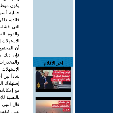
يكون موظفا
حماية أسوا
فائدة، ذاكر
التي فشلت
والقوة الص
الإستهلاك إ
أن المجتمع 
فإن ذلك س
والمخدرات،
اخر الافلام
الإستهلاك ا
شاذاً بين 
إستهلاك الف
مع إمكاناته
بالنسبة لل
قال النبي 
على كتفه»،