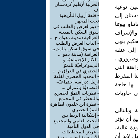
الحزبية لإقليم كردستان
سين نوعية
ف ...
دستان إلى
-
قلعة أربيل التأريخية
تحت المجهر
او بيوتنا
-
دورالعرض والطلب في
سوق السكن بالمدينة
 والإسراف
العراقية (مدينة دهوك ح ...
حكيم ينهي
-
آليات العرض والطلب
في سوق السكن بالمدينة
إلى عنقه
العراقية (مدينة دهو ...
 وضروري ،
-
الآثار الإجتماعيّة و
الديموغرافيّة للنموّ
هنة التي
الحضري في العراق م ...
نا المفرط
-
التجديد الحضري لقلعة
اربيل :دراسة إجتماعيّة-
 لها حاجة
إقتصاديّة وعمران ...
ى حاويات
-
نظريات النموّ الحضري
والتحضّر في المجتمع
-
نظرة ابن خلدون لظاهرة
النموّ الحضري
 وبالتالي
-
إشكالية الربط بين
ع أن نؤثر
البحث العلمي والمجتمع
في الدول النامية
دة عالية،
-
عرض المخططات
قل لابد أن
الأساسية لتطويرمدينة