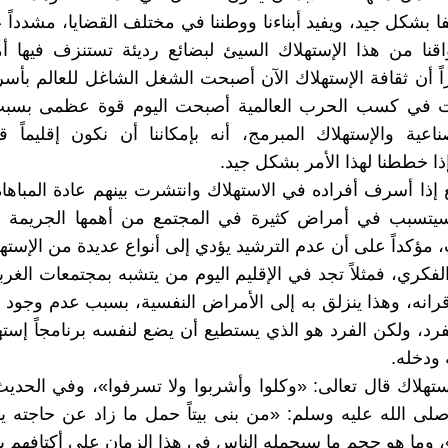
 بشكل جيد، ويفيد أبناءنا ووطننا في مختلف القضايا، مشدداً 
قنا من هذا الإستهلاك السيئ لبضائع رديئة تستنزف فيها أم
اً أن ثقافة الإستهلاك الآن أصبحت الشغل الشاغل للعالم بأسره،
 في كسب الحرب العالمية أصبحت اليوم قوة عظمى بسبب
ناعية والإستهلاك المبرمج، أنه بإمكاننا أن نكون إقليماً ق
ذا خططنا لهذا الأمر بشكل جيد.
إذا أسرف أفراده في الاستهلاك وانتشرت بينهم عادة المباهاة و
يتسبب في أمراض كثيرة في المجتمع من أهمها الجريمة 
 مؤكداً على أن عدم الترشيد يؤدي إلى أنواع عديدة من الإستهل
لفكري، فمثلاً تجد في الإقليم اليوم من يتشبه بمجتمعات الغرب
أقرانه، وهذا ينزلق به إلى الأمراض النفسية، بسبب عدم وجود 
رد، ولكن الفرد هو الذي يستطيع أن يضع لنفسه برنامجاً إستهلا
 ودخله.
إستهلاك قال تعالى: «وكلوا وأشربوا ولا تسرفوا»، وفي الحد
صلى الله عليه وسلم: «من بنى بيتاً حمل ما زاد عن حاجته يو
 وما هو حجم ما سيحمله الناس في هذا الزمان على أكتافهم يو