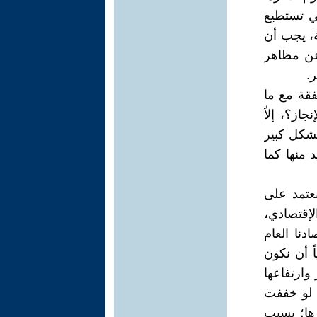
تي تستطيع
ة، يجب أن
 عن مظاهر
.
فقة مع ما
از؟، إلاّ
بشكل كبير
 منها كما
نعتمد على
لإقتصادي،
دنا العام
ً أن نكون
 وارتفاعها
س لو خففت
ها؛ بسبب