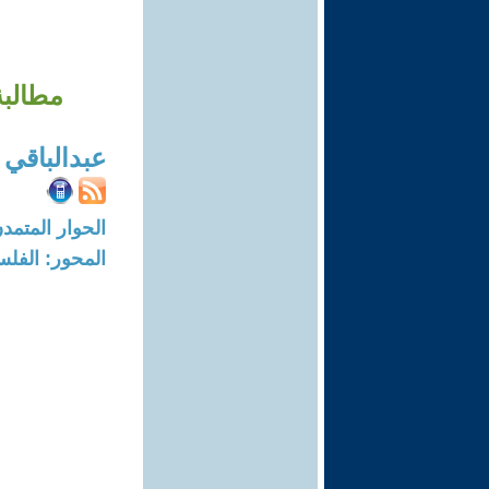
مطالبة
عبدالباقي 
الحوار المتمدن-العدد: 3747 - 2
المحور: الفلس