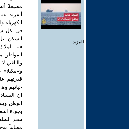
مضيفةً أن
أسرته عندم
الكهرباء و
في كل شيء
السكن، بل 
المزيد.....
فيه الملا
المواطن مه
والباقي لا
و»مكبلا» 
قدرتهم عل
حياتهم وهي
ان الفسا
الوطن ويست
بجودة التن
سعر السلع 
مطالباً بو