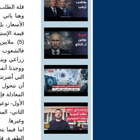
قلة الطلب 
وهنا ياتي 
الأسعار، ب
قيمة الإسته
(5) ملاي
فالشعوب في
زراعي ويتح
ووجدنا أنف
التي أضرتنا
أن نتحول 
المعادلة ف
الأول- توعي
الثاني- ال
وغيرها.
اما فيما يت
الطفرة، فل