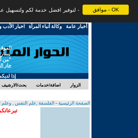
موافق - OK
لتوفير افضل خدمة لكم ولتسهيل عملي
أخبار عامة
-
وكالة أنباء المرأة
-
اخبار الأدب و
الموقع
يسارية
"من أج
حاز ال
إذا لديك
الزوار
اضافة/خدمات
بحث/الارشيف
الصفحة الرئيسية
-
الفلسفة ,علم النفس , وعلم ا
تبرعاتكم