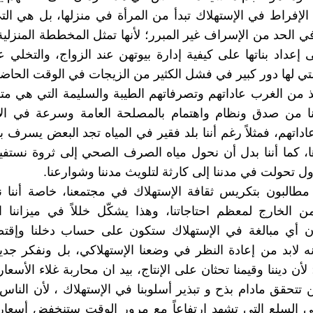
لإفراط في الإستهلاك تبدأ من المرأة في منزلها، بل هي ال
ي الحد من الإسراف غير المبرر؛ لأنها تمثل المخططة المنزلي
عداد بناتها على كيفية إدارة بيوتهن عند الزواج، والتخلي
تي لها دور كبير في فشل الكثير من الزيجات في الوقت الحاضر
ذ من الغرب عاداتهم وتصرفاتهم الطيبة والسليمة التي هي مت
نا من صدق ونظام واهتمام بالمصلحة العامة وسرعة في الإنج
داتهم، فمثلاً رغم أننا بلد فقير في المياه تجد البعض يسرف 
، كما أننا بدل أن نحول مياه الصرف الصحي إلى ثروة نستفيد
ل تحولت في مدننا إلى كارثة لتلويث مدننا وشوارعنا.
مطالبون بتكريس ثقافة الإستهلاك في مجتمعنا، خاصة أننا 
من الخارج لمعظم احتاجاتنا، وهذا يشكّل خللاً في ميزاننا ا
إن أي مبالغة في الإستهلاك ستكون على حساب دخلنا وإقتصا
ه لابد من إعادة النظر في وضعنا الإستهلاكي، بل ونفكر جديا
لأن ديننا وقيمنا تحثان على الإنتاج، بيد ان محاربة غلاء الأسعار
 تتحقق مادام بذح و تبذير أسلوبنا في الإستهلاك ، لأن النا
 السلع التي تشهد ارتفاعاً مع مرور الوقت ستنخفض أسعار