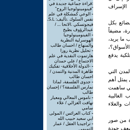
:قراءة جماعية جديدة في
 الإسراف
"فينومينولوجيا الروح"
-
الوعي كمشكلة في علم
نفس السلوك .تأليف: S.L.
بضائع بكل
فيجوتسكي .الاتحا ... /
عبدالرؤوف بطيخ
ة، مضيفاً
-
الفينومينولوجيا
 ما يريد،
الهوسرلية النظرية
والمنهاج / احسان طالب
الأسواق؟،
-
تحليل نظرية روزا
لكية يدفع
هارتموت النقدية في علم
الاجتماع / علي حمدان
-
-الدولة الأخلاقية- تفكيك
مدن التي
ظاهرة المدنية والتمدن /
احسان طالب
 يمثل أهم
-
جدوى الفلسفة، لماذا
نمارس الفلسفة؟ / إحسان
اضي ساهمت
طالب
الغالبية
-
ناموس المعالي ومعيار
تهافت الغزالي / علاء
ت والغلاء
سامي
-
كتاب العرائس / المولى
ابي سعيد حبيب الله
رة من صور
-
تراجيديا العقل / عمار
 ضعف جودة
التميمي