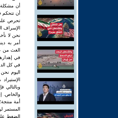
أن مشكلة ا
أن تتحكم ف
تحرص على إ
الإسراف ال
نحن لا نأخ
أمر به دين
الغث من عا
في إهدارها
في كل الدو
اليوم نحن 
الإستيراد 
وبالتالي ف
والخاص. إن
أمة منتجة؛ 
المستمر لن
الضغط على