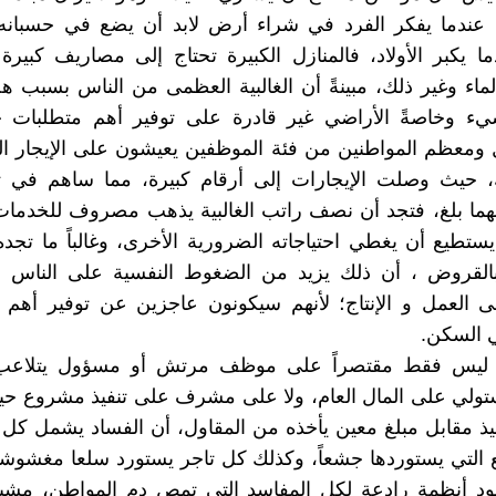
ه عندما يفكر الفرد في شراء أرض لابد أن يضع في حسبانه 
ا يكبر الأولاد، فالمنازل الكبيرة تحتاج إلى مصاريف كبي
الماء وغير ذلك، مبينةً أن الغالبية العظمى من الناس بسبب هج
 وخاصةً الأراضي غير قادرة على توفير أهم متطلبات حي
ومعظم المواطنين من فئة الموظفين يعيشون على الإيجار ال
ك، حيث وصلت الإيجارات إلى أرقام كبيرة، مما ساهم في ت
ما بلغ، فتجد أن نصف راتب الغالبية يذهب مصروف للخدمات 
 يستطيع أن يغطي احتياجاته الضرورية الأخرى، وغالباً ما تجده
بالقروض ، أن ذلك يزيد من الضغوط النفسية على الناس 
ى العمل و الإنتاج؛ لأنهم سيكونون عاجزين عن توفير أهم 
 السكن.
د ليس فقط مقتصراً على موظف مرتش أو مسؤول يتلاعب
ولي على المال العام، ولا على مشرف على تنفيذ مشروع حيو
فيذ مقابل مبلغ معين يأخذه من المقاول، أن الفساد يشمل كل 
التي يستوردها جشعاً، وكذلك كل تاجر يستورد سلعا مغشوشة
جود أنظمة رادعة لكل المفاسد التي تمص دم المواطن، مشير