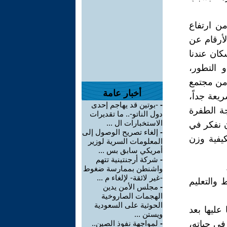
من ارتفاع
لأرقام عن
سكان عندنا
 التطور،
 من مجتمع
أخبار عامة
عة جداً،
-
-بوتين قد يهاجم إحدى
ة الطفرة
دول الناتو-.. ما تقديرات
الاستخبارات ال ...
أن نفكر في
-
إلغاء تصريح الوصول إلى
يفية وزن
المعلومات السرية لوزير
أمريكي سابق بس ...
-
شركة أرجنتينية تتهم
واشنطن بممارسة ضغوط
-غير لائقة- لإلغاء م ...
 والتعليم
-
مجلس الأمن يدين
الهجمات الصاروخية
الحوثية على السعودية
 عليها بعد
ويستن ...
في حياته،
-
لمواجهة نفوذ الصين..