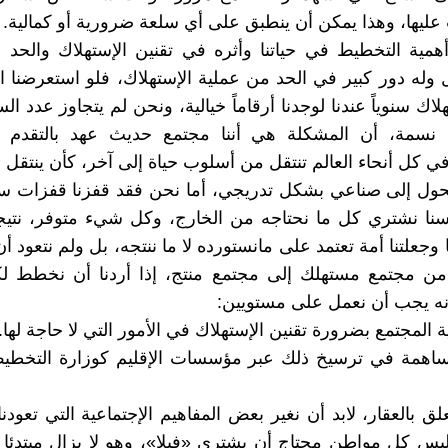
عليها، وهذا يمكن أن ينطبق على أي سلعة ضرورية أو كمالية.
أهمية التخطيط في حياتنا وأثره في تقنين الإستهلاك والحد 
ل وله دور كبير في الحد من عملية الإستهلاك، فلو استعرضنا ا
لاك سنوياً عندنا لوجدنا أرقاماً خيالية، ونحن لم يتجاوز عدد ال
ين نسمة، أن المشكلة هي أننا مجتمع حديث عهد بالتقدم و
 كل أنحاء العالم تنتقل من أسلوب حياة إلى آخر، كأن ينتقل
ول إلى صناعي بشكل تدريجي، أما نحن فقد قفزنا قفزات سري
سنا نشتري كل ما نحتاجه من الخارج، وكل شيء متوفر، نتيج
 وجعلتنا أمة تعتمد على مانستورده لا ما ننتجه، بل ولم نتعود 
من مجتمع مستهلك إلى مجتمع منتج، إذا أردنا أن نخطط لك
إنه يجب أن نعمل على مستويين:
ة المجتمع بضرورة تقنين الإستهلاك في الأمور التي لا حاجة لها.
مساهمة في ترسيخ ذلك عبر مؤسسات الإقليم كوزارة التخطيط
علق بالعقار، لابد أن نغير بعض المفاهيم الإجتماعية التي تعودنا
يس كل مواطن محتاج أن يشتري «فيلا»، وهو لا يزال مبتدئا 