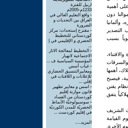
اربيل للفترة
على أهمية
1233م-2005م
والنا دون
-
واقع التعليم العالي في
العراق بين التحديات و
 وألمانيا
الضرورة
 التصدير
-
مقترح إستحداث: مركز
كوردستاني للتخطيط
وياً بسبب
الحضري و الإقليمي في إ
...
-
التخطيط لمعالجة الاثار
الاقتناء،
الاجتماعية لانهيار
المؤسسة السياسية ف ...
والسرقات
-
غياب أسس
اك، أهمها
ومعاييرالتنسيق الحضاري
للإعلانات و اللافتات في
ية، فيصبح
إقلي ...
نظام يقنن
-
اسس و معايير تطهير
قانون موازنة إقليم
كياً يتفق
كوردستان من الفساد
-
سوسيولوجيّة الأنماط
الحضريّة للمدن الكورديّة
يث الشريف
في إقليم كوردست ...
م القيامة
المزيد.....
م الآخرة.