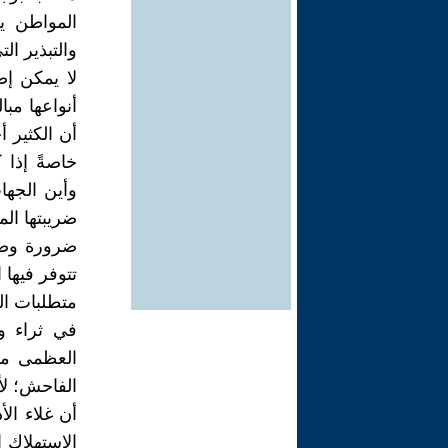
المواطن ي
والتبذير ال
لا يمكن إص
أنواعها مبا
أن الكثير 
خاصةً إذا 
وأين الجها
ضريبتها ال
ضرورة وضع
تتوفر فيها
متطلبات ال
في ثراء و
العظمى من 
الفاحش؛ لأ
أن غلاء ال
الإستهلاك 