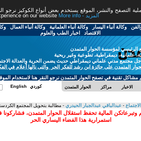
ة التصفح والنشر، الموقع يستخدم بعض أنواع الكوكيز نرجو النق
More info - المزيد
experience on our website
الفن
-
وكالة أنباء اليسار
-
وكالة أنباء العلمانية
-
وكالة أنباء العمال
-
وكا
الاقتصاد
-
اخبار الطب والعلوم
 الرئيسي لمؤسسة الحوار المتمدن
، علمانية، ديمقراطية، تطوعية وغير ربحية
ل مجتمع مدني علماني ديمقراطي حديث يضمن الحرية والعدالة الاجتم
حوار المتمدن على جائزة ابن رشد للفكر الحر والتى نالها أعلام في الفك
م مشاكل تقنية في تصفح الحوار المتمدن نرجو النقر هنا لاستخدام الموقع
كوردي
English
الاخبار
مراكز
الحوار المتمدن
لاجتماع
-
عبدالباقي عبدالجبار الحيدري
- مطالبة بتحويل المجتمع الكردس
 وتبرعاتكن المالية تحفظ استقلال الحوار المتمدن، فشاركونا 
استمرارية هذا الفضاء اليساري الحر