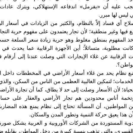
جب عليه أن «يفرمل» اندفاعه الإستهلاكي، ويترك عادات
تي ليس لها مبرر.
لاح أي فساد إلاّ بالنظام، والكثير من الزيادات في أسعار ال
لغ فيها وغير منطقية؛ لأن تجار يعتمدون على مفهوم حرية التجار
أخذ المفهوم بمنطق مغلوط وهو حرية زيادة سعر السلعة حسب
كانت مطلوبة، متسائلاً: أين الأجهزة الرقابية عما يحدث في 
ت الرقابية عن غلاء الإيجارات التي وصلت عندنا إلى أرقام ف
مواطن؟.
 نظام يحد من غلاء أسعار الأراضي في المخططات داخل ال
 الخدمات؛ لتمكين الغالبية العظمى من الناس من السكن، والذي
حياة؛ لأن الأسعار وصلت إلى حد لا يطاق، كما أن تجارة الأر
تخمة أناس محدودين هم تجار الأراضي والعقار على حساب 
المواطنين، أن المسألة تحتاج إلى نظام يمنع هذه المضاربا
ن هذا يعيق حركة التنمية وتطور المدن والسكان.
أدوية المستوردة من الشركات الأوروبية و العربية يشكل صو
القسري، والتي تذهب بنسبة كبيرة من دخل المواطن، يقابله