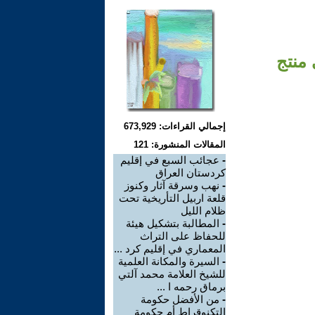
 منتج
إجمالي القراءات: 673,929
المقالات المنشورة: 121
-
عجائب السبع في إقليم
كردستان العراق
-
نهب وسرقة آثار وكنوز
قلعة اربيل التأريخية تحت
ظلام الليل
-
المطالبة بتشكيل هيئة
للحفاظ على التراث
المعماري في إقليم كرد ...
-
السيرة والمكانة العلمية
للشيخ العلامة محمد آلتي
برماق رحمه ا ...
-
من الأفضل حكومة
التكنوقراط أم حكومة