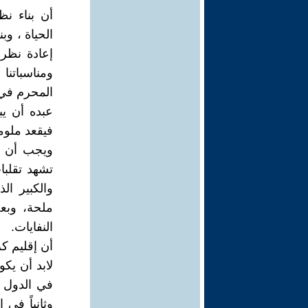
أن بناء نظ
الحياة ، و
إعادة نظر 
ومناسباتنا
المحرم في 
عبده أن ي
فيقعد ملوم
ويجب أن نو
تشهد تقلبا
والكبير ال
ملحة، وبع
النفايات.
أن إقليم ك
لابد أن يك
في الدول ا
وثانياً في 