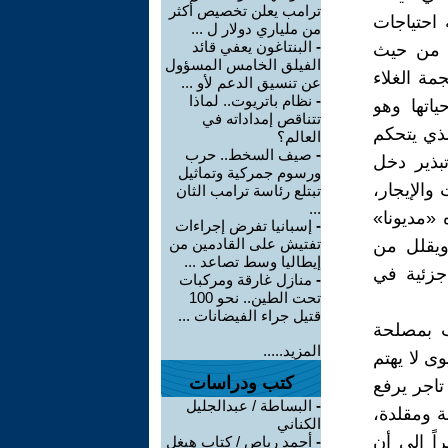
ترامب يعلن تخصيص أكثر
احتياجات
من ملياري دولار ل ...
-
البنتاغون يعفي قائد
رة من حيث
الفيلق الخامس المسؤول
مة الغلاء
عن تنسيق الدعم لأو ...
-
نظام باتريوت.. لماذا
اتها وهو
تتناقص إمداداته في
ذي يتحكم
العالم؟
-
صيف السخط.. حرب
بذير دخل
ورسوم جمركية وتماثيل
والإيجار،
تبتلع رئاسة ترامب الثان
...
 «مديونا»
-
إسبانيا تفرض إجراءات
تفتيش على القادمين من
ويقلل من
إيطاليا وسط تصاعد ...
جزئية في
-
منازل غارقة ومركبات
تحت الطين.. نحو 100
قتيل جراء الفيضانات ...
 بمصلحة
المزيد.....
ى لا يهتم
كتب ودراسات
تاجر يرفع
-
البساطة / عبدالجليل
 ومقلدة،
الكناني
اً إلى أن
-
أحمد رباص / كتاب هيغل