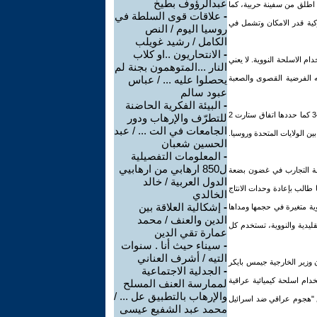
عبدالرؤوف بطيخ
خ اطلق من سفينة حربية، كما
-
علاقات قوى السلطة في
فة الى تحصين الاراضي الاميركية قدر الامكان وتشمل في
روسيا اليوم / النص
الكامل / رشيد غويلب
-
الانتحاريون ..او كلاب
م الاسلحة النووية. لا يعني
النار ...المتوهمون بجنة لم
جه الفرضية القصوى والصعبة
يحصلوا عليه ... / عباس
عبود سالم
-
البيئة الفكرية الحاضنة
يتطلع التقرير حول الاسلحة النووية اذاً الى خفض عدد الرؤوس النووية من طرف واحد في الترسانة الاستراتيجية الاميركية، من 3456 كما حددها اتفاق ستارت 2
للتطرّف والإرهاب ودور
الجامعات في الت ... / عبد
2 التي تدور حولها مفاوضات ستارت 3 الى 2200 رأس. وقد تم الاتفاق على هذا الرقم في الاتفاق المبرم في 25 ايار/مايو 2002 بين الولايات المتحدة وروسيا.
الحسين شعبان
-
المعلومات التفصيلية
ل850 ارهابي من ارهابيي
اصلة التجارب في غضون بضعة
الدول العربية / خالد
التجارب حول الاسلحة الجديدة، كما طالب بإعادة وحدات الانتاج
الخالدي
-
إشكالية العلاقة بين
ووية متغيرة في حجمها ومداها
الدين والعنف / محمد
قليدية والنووية، تستخدم كل
عمارة تقي الدين
-
سيناء حيث أنا . سنوات
التيه / أشرف العناني
ن وزير الخارجية جيمس بايكر
-
الجدلية الاجتماعية
ام اسلحة كيميائية عراقية
لممارسة العنف المسلح
والإرهاب بالتطبيق عل ... /
ع "هجوم عراقي ضد اسرائيل
محمد عبد الشفيع عيسى