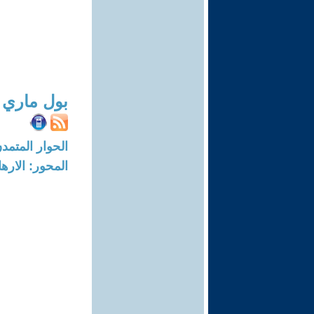
بول ماري 
الحوار المتمدن-العدد: 254 - 02
المحور: الاره