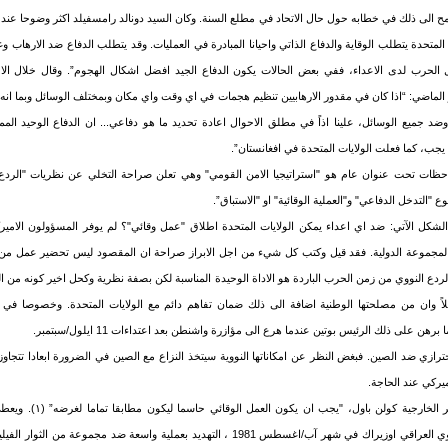
ت المتحدة يتطلب الوقاية والدفاع الذاتي واحيانا المبادرة في العمليات. وقد يتطلب الدفاع ضد الارهاب 
 الحرب لدى الاعداء، ففي بعض الحالات يكون الدفاع الجيد افضل اشكال الهجوم”. وقال خلال ال
زيران/يونيو الماضي: “اذا كان في مقدور الارهابيين تنظيم هجمات في اي وقت واي مكان وبمختلف الوسائل وبما 
جميع الوسائل، علينا اذاً في مطلق الاحوال اعادة تحديد ما هو دفاعي... ان الدفاع الوحيد ال
ما يجب، كما فعلت الولايات المتحدة في افغانستان”.
ظات تحت عنوان عام هو "استراتيجيا الامن القومي" وهي تعلن صراحة التخلي عن نظريات "الردع" و
ع "التدخل الدفاعي" و"العملية الوقائية" او "الاستباق”.
كل الآتي: ضد اي اعداء يمكن الولايات المتحدة اطلاق "عمل وقائي"؟ لم يوفر المسؤولون الاميركي
 المجموعة الدولية. فقد قيل وكتب كل شيء من اجل الابراز صراحة ان المقصود ليس تحضير عمل من 
الردع النووي من زمن الحرب الباردة هو الاداة الوحيدة المناسبة لكن بصفة نظرية وكحل اخير كونه من ا
علاً وان من مصلحتها الوطنية اضافة الى ذلك ضمان تفاهم دائم مع الولايات المتحدة. وخصوصا في
ن على ذلك الرئيس بوتين عندما هرع الى مؤازرة واشنطن بعد اعتداءات 11 ايلول/سبتمبر.
ازي ضد الصين. فبغض النظر عن امكاناتها النووية سيتخذ النزاع مع الصين في الضرورة ابعادا تتجاوز 
اميركي عند الحاجة.
على العكس وكما يوضح وزير الخارج
اسرائيل بتدمير المفاعل النووي العراقي اوزيراك في شهر آب/اغسطس 1981 ، التهديد بعملية واسعة ضد 