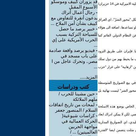
قد يزوران كييف وموسكو
بعملية جوية ضد نظام السيدة كورازون اكينو، الرد المتوجب القيام به إذا عرف مسبقا باعتداء كراتشي الذي اوقع 11 قتيلا امام القنصلية الاميركية في 14 حزيران/
الأسبوع المقبل
-
رجال أعمال أتراك
يدعون أنقرة للتفاوض مع
ل "محور الشرّ"، اي العراق
كييف بشأن أمن الملاح ...
و تساعدها، اضافة الى هؤلاء
-
خبير يرصد ما حصل
للسياحة التركية بسبب
ن النظام الدولي القائم كما
الحرب الأمريكية على إي
...
-
فيديو يرصد واقعة صادمة
 احترازيا. فإيران على طريق التزود
على باب مسجد في
سبب ما يحيط بهم من دول تملك
مصر.. وتحرك عاجل من ا
...
ن "ارهابية" على غرار "حزب
المزيد.....
 في بيع الصواريخ المتوسطة
كتب ودراسات
محور الشر" ليست نهائية بل
-
حين مشينا للحرب /
ملهم الملائكة
-
لمحات من تاريخ اتفاقات
ر الخاص بوضع هذه الاسلحة
السلام / المنصور جعفر
. لكن لا يمكن ادراك ابعاد
-
كراسات شيوعية(
الحركة العمالية في
ليدي، اي الصواريخ المدارية
مواجهة الحربين
 مثلث يتضمن ايضا "القدرة
العالميتين) ... /