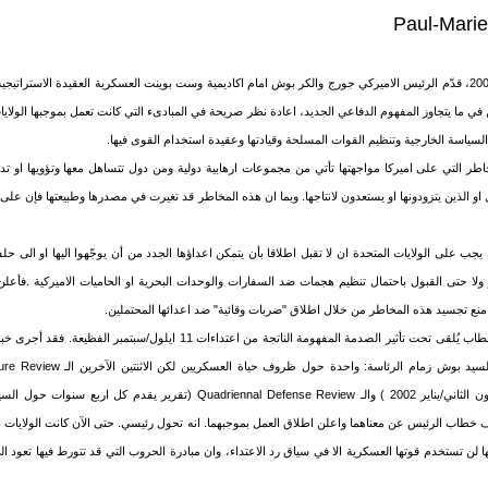
Paul-Mar
في الاول من حزيران/يونيو 2002، قدّم الرئيس الاميركي جورج والكر بوش امام اكاديمية وست بوينت العسكرية العقيدة الاست
ي ما يتجاوز المفهوم الدفاعي الجديد، اعادة نظر صريحة في المبادىء التي كانت تعمل بموجبها الولاي
السياسة الخارجية وتنظيم القوات المسلحة وقيادتها وعقيدة استخدام القوى فيها.
 التي على اميركا مواجهتها تأتي من مجموعات ارهابية دولية ومن دول تتساهل معها وتؤويها او تدع
و الذين يتزودونها او يستعدون لانتاجها. وبما ان هذه المخاطر قد تغيرت في مصدرها وطبيعتها فإن على 
جب على الولايات المتحدة ان لا تقبل اطلاقا بأن يتمكن اعداؤها الجدد من أن يوجّهوا اليها او الى حلف
ول/سبتمبر ولا حتى القبول باحتمال تنظيم هجمات ضد السفارات والوحدات البحرية او الحاميات الاميركية .فأعلن
نع تجسيد هذه المخاطر من خلال اطلاق "ضربات وقائية" ضد اعدائها المحتملين.
من الخطأ الاعتقاد ان هذا الخطاب يُلقى تحت تأثير الصدمة المفهومة الناتجة من اعتداءات 1
الاسلحة النووية قُدّم في كانون الثاني/يناير 2002 ) والـ Quadriennal Defense Review (ت
اب الرئيس عن معناهما واعلن اطلاق العمل بموجبهما. انه تحول رئيسي. حتى الآن كانت الولايات المت
انها لن تستخدم قوتها العسكرية الا في سياق رد الاعتداء، وان مبادرة الحروب التي قد تتورط فيها تعود الى