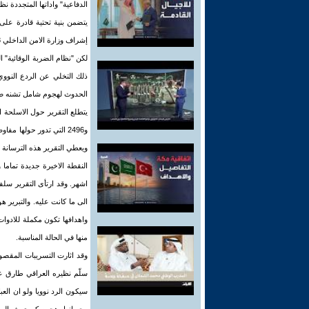
الدفاعية" واداتها المتجددة 
إشراف وزارة الامن الداخلي 28 ادارة و 170 الف موظف.
لكن "نظام الضربة الوقائية" ا
ذلك التخلي عن الردع النووي
الحدوث لهجوم شامل تشنه ضد 
ويعطي التقرير هذه الترسانة 
النقطة الاخيرة جديدة تماما
الى ما كانت عليه. والتبرير ه
واهدافها تكون مكملة للادوات
منها في الحالة المناسبة.
وقد اثارت التسريبات المقصود
سلّم نظيره العراقي طارق ع
سيكون الرد نوويا ولو ان ال