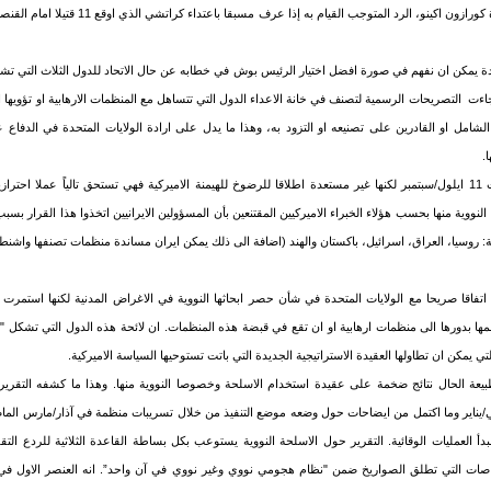
ة يمكن ان نفهم في صورة افضل اختيار الرئيس بوش في خطابه عن حال الاتحاد للدول الثلاث التي تشك
جاءت التصريحات الرسمية لتصنف في خانة الاعداء الدول التي تتساهل مع المنظمات الارهابية او تؤويها ا
لشامل او القادرين على تصنيعه او التزود به، وهذا ما يدل على ارادة الولايات المتحدة في الدفاع ع
.
لم تتورط ايران في اعتداءات 11 ايلول/سبتمبر لكنها غير مستعدة اطلاقا للرضوخ للهيمنة الاميركية فهي تستحق تالياً عملا
النووية منها بحسب هؤلاء الخبراء الاميركيين المقتنعين بأن المسؤولين الايرانيين اتخذوا هذا القرار ب
: روسيا، العراق، اسرائيل، باكستان والهند (اضافة الى ذلك يمكن ايران مساندة منظمات تصنفها واشنط
ة اتفاقا صريحا مع الولايات المتحدة في شأن حصر ابحاثها النووية في الاغراض المدنية لكنها استمرت
ا بدورها الى منظمات ارهابية او ان تقع في قبضة هذه المنظمات. ان لائحة هذه الدول التي تشكل "
 يمكن ان تطاولها العقيدة الاستراتيجية الجديدة التي باتت تستوحيها السياسة الاميركية.
بيعة الحال نتائج ضخمة على عقيدة استخدام الاسلحة وخصوصا النووية منها. وهذا ما كشفه التقري
ي/يناير وما اكتمل من ايضاحات حول وضعه موضع التنفيذ من خلال تسريبات منظمة في آذار/مارس الماضي
أ العمليات الوقائية. التقرير حول الاسلحة النووية يستوعب بكل بساطة القاعدة الثلاثية للردع التق
غواصات التي تطلق الصواريخ ضمن "نظام هجومي نووي وغير نووي في آن واحد”. انه العنصر الاول في