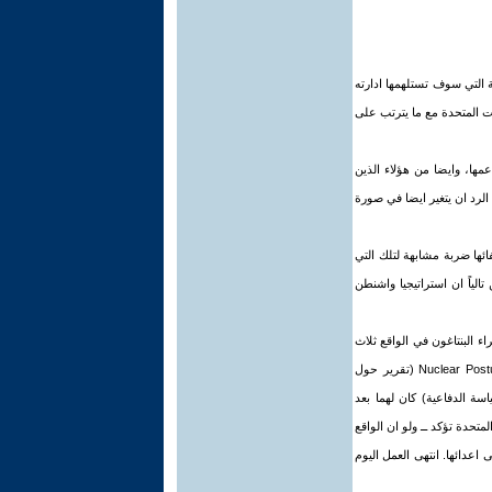
راتيجية التي سوف تستلهمها ادارته
ات المتحدة مع ما يترتب على
مها، وايضا من هؤلاء الذين
الرد ان يتغير ايضا في صورة
ائها ضربة مشابهة لتلك التي
 تالياً ان استراتيجيا واشنطن
1 ايلول/سبتمبر الفظيعة. فقد أجرى خبراء البنتاغون في الواقع ثلاث
دراسات اساسية منذ تولي السيد بوش زمام الرئاسة: واحدة حول ظروف حياة العسكريين لكن الاثنتين الآخرين الـ Nuclear Posture Review (تقرير حول
قرير يقدم كل اربع سنوات حول السياسة الدفاعية) كان لهما بعد
حدة تؤكد ــ ولو ان الواقع
 اعدائها. انتهى العمل اليوم