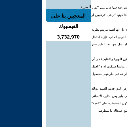
المزيد.....
ورطة فيها دول مثل "كوريا
ختلفة جدا كونها "ترعى الارهابيين او
المعجبين بنا على
الفيسبوك
لسياسة الدفاعية الاميركية. بل انها اشبه بترميم نظرية
3,732,970
لدولي الحالي. فإزاء احتمال
و بديل منها تبعا لتطور سير
 النووية والتقليدية في آن
ر مناسبا سيكون اداة "العمل
اح او هم في طريقهم للحصول
 وزراء دفاعها الى العرض الذي قدمه السيد دونالد
ي بلير ومن نظيره الاسباني
تكون المسيطرة على "القمة"
ع عندذاك ما ينتظرهم.