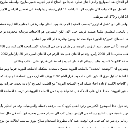
نظام الدفاع ضد الصواريخ والذي اجتاز خطوة جديدا مع النجاح الاخير لتجربة تدمير صاروخ بواسطة صارو
يتضمن بنية تحتية قادرة على التعامل مع التحديات التي ظهرت اثر اعتداءات 11 ايلول/سبتمبر والهاد
لهادف الى اي "عمل احترازي" بحسب العقيدة الجديدة، يعيد النظر مباشرة في المفاهيم التقليدية لاستخدا
 بالمعنى التقليدي مثلما تعتمده فرنسا حتى الآن، لكن المفترض هو الاحتفاظ بترسانة محدودة توا
المصالح الاميركية الحيوية دولة محددة بوضوح وقادرة على التدمير الشامل.
و496
صفة "الليونة" كتحديد مناسب ودائم للمخاطر الجديدة اضافة الى قدرتها على انقلاب وظائفها.
 وتفترض ان "الوضعية الجديدة" للاسلحة النووية تسمح باستعادة تشكيلة الاسلحة النووية قوتها ومو
اشهر. وقد ارتأى التقرير سلفا اعادة تشكيل فرق الباحثين التي حلت بعد قرار العام 1992 بوقف 
و "الحاجة الاكيدة لإعادة احياء شبكة انتاج الاسلحة النووية" مع الطلب الصريح "بإعادة تحديد خيارات ن
 غير النووية”. هكذا اعلن على الملأ ادخال تشكيلة جديدة من الاسلحة النووية في ترسانة الاسلحة الت
ة حول هذا الموضوع الكثير من ردود الفعل كونها كانت مرفقة بالامثلة والفرضيات. وقد تم التذكير بأ
زيز عشية حرب الخليج رسالة من الرئيس بوش الاب الى صدام حسين يحذره فيها بأنه في حال استخد
عبارة لم ترد صراحة كما قيل. في الوقت عينه كان مطروحا استخدام سلاح نووي مناسب لحالات من نو