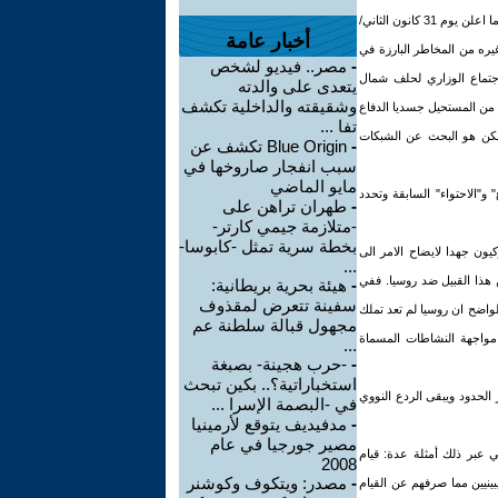
كان الرئيس بوش قد سبق ولمح الى ذلك في خطابه حول حال الاتحاد في مطلع السنة. وكان السيد دونالد رامسفيلد اكثر وضوحا عندما اعلن يوم 31 كانون الثاني/
أخبار عامة
وغيره من المخاطر البارزة في
-
مصر.. فيديو لشخص
اجتماع الوزاري لحلف شمال
يتعدى على والدته
وشقيقته والداخلية تكشف
انه من المستحيل جسديا الدفاع
تفا ...
ممكن هو البحث عن الشبكات
-
Blue Origin تكشف عن
سبب انفجار صاروخها في
مايو الماضي
"الاحتواء" السابقة وتحدد
-
طهران تراهن على
-متلازمة جيمي كارتر-
بخطة سرية تمثل -كابوسا-
ون جهدا لايضاح الامر الى
...
هذا القبيل ضد روسيا. ففي
-
هيئة بحرية بريطانية:
سفينة تتعرض لمقذوف
لواضح ان روسيا لم تعد تملك
مجهول قبالة سلطنة عم
 مواجهة النشاطات المسماة
...
-
-حرب هجينة- بصبغة
استخباراتية؟.. بكين تبحث
الحدود ويبقى الردع النووي
في -البصمة الإسرا ...
-
مدفيديف يتوقع لأرمينيا
مصير جورجيا في عام
ية كولن باول، "يجب ان يكون العمل الوقائي حاسما ليكون مطابقا تماما لغرضه” (١). ويعطي عبر ذلك أمثلة عدة: قيام
2008
-
مصدر: ويتكوف وكوشنر
مجموعة من الثوار الفيليبينيين مما صرفهم عن القيام