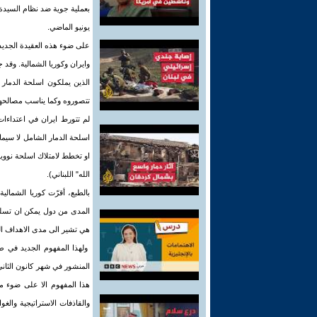
يونيو الماضي.
على ضوء هذه العقيدة الجديد
وايران وكوريا الشمالية. وقد 
الذين يملكون اسلحة الدمار ا
تتصوروه وكما يناسب مصالحها
اسلحة الدمار الشامل لا سيما 
او تخطط لامتلاك اسلحة نووية
الله" اللبناني).
بالطبع، أقرّت كوريا الشمالي
المدى من دول يمكن ان تسلمه
هي تشير الى مدى الاهداف التي
ولهذا المفهوم الجديد في ط
المنشور في شهر كانون الثان
هذا المفهوم الا على ضوء مبد
والقاذفات الاستراتيجية وال