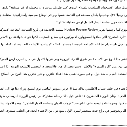
لى كوريا الجنوبية او مواجهة عسكرية حول تيوان” (٢).
ل سلفا الاستخدام المتناسب للسلاح النووي "في ظروف مباشرة او محتملة او غير متوقعة" تكون مت
الشمالية، العراق، ايران، سوريا وليبيا” (٣)، وجميعها بلدان مصنفة في القائمة نفسها ولو في اوضاع سياسية واستراتيجية م
ابحاث حول اسلحة الدمار الشامل او في محاولة اقتنائها”.
ان نظرية استخدام السلاح النووي كما يرسمها تقرير Nuclear Posture Review ليست بالجديدة في تاريخ ا
"الرد المتدرج" التي صاغها المسؤولون الاميركيون في مطلع الستينات لكنها عودة متوافقة مع الاطار ا
يقول باستخدام تشكيلة الاسلحة النووية المسماة تكتيكية كمساندة للاسلحة التقليدية او تكملة لها ا
نشر هذا النوع من الاسلحة في شرق القارة الاوروبية وفي غربها لتتحول في حال الحرب ارض المعركتين
 بين زمن "الرد المتدرج" والاطار الاستراتيجي الراهن. فالاستخدام المحتمل للاسلحة النووية اذا اعتب
ت المتحدة القيام به ضد دول او في صورة اشمل ضد اعداء حائزين او غير حائزين هذا النوع من السل
وقد ابلغت حكومات الدول الاعضاء في حلف شمال الاطلسي بذلك منذ 6 حزيران/يونيو الماضي يوم استمع
الجديد. وكان الوزراء الحاضرون قد تلقوا قبل ذلك رسالة مشتركة من رئيس الوزراء البريطاني طون
هم فيها بوضوح اعادة توجيه حلف الناتو ضد "الارهاب الدولي واسلحة الدمار الشامل”. وهذه الاجواء س
الثاني/نوفمبر في براغ حيث ستحضر للمرة الاولى سبع دول من الاعضاء الجدد في الحلف. سيعرف الجمي
------------------------------------------------