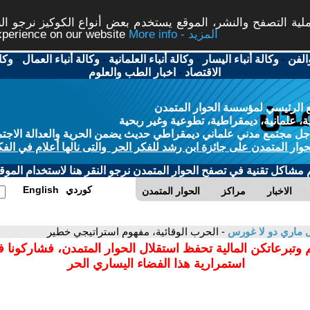
ة التصفح والنشر، الموقع يستخدم بعض أنواع الكوكيز نرجو النق
More info - المزيد
experience on our website
الفن
-
وكالة أنباء اليسار
-
وكالة أنباء العلمانية
-
وكالة أنباء العمال
-
وكا
الاقتصاد
-
اخبار الطب والعلوم
 الرئيسي لمؤسسة الحوار المتمدن
، علمانية، ديمقراطية، تطوعية وغير ربحية
ل مجتمع مدني علماني ديمقراطي حديث يضمن الحرية والعدالة الاجتم
حوار المتمدن على جائزة ابن رشد للفكر الحر والتى نالها أعلام في الفك
م مشاكل تقنية في تصفح الحوار المتمدن نرجو النقر هنا لاستخدام الموقع
كوردي
English
الاخبار
مراكز
الحوار المتمدن
 ماري دو لا غورس
- الحرب الوقائية، مفهوم استراتيجي خطير
 وتبرعاتكن المالية تحفظ استقلال الحوار المتمدن، فشاركونا 
استمرارية هذا الفضاء اليساري الحر