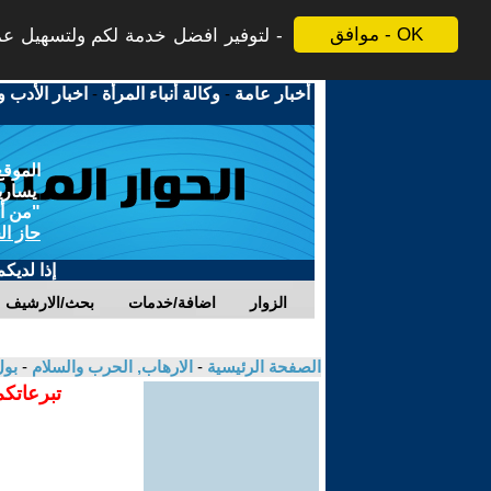
موافق - OK
لتوفير افضل خدمة لكم ولتسهيل عملي
أخبار عامة
-
وكالة أنباء المرأة
-
اخبار الأدب و
الموقع
يسارية
"من أج
حاز ال
إذا لديك
الزوار
اضافة/خدمات
بحث/الارشيف
الصفحة الرئيسية
-
الارهاب, الحرب والسلام
-
بول
تبرعاتكم