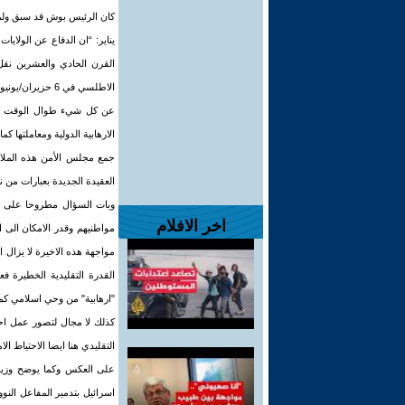
يناير: “ان الدفاع عن الولايا
القرن الحادي والعشرين نقل
الاطلسي في 6 ح
عن كل شيء طوال الوقت وضد 
الارهابية الدولية ومعاملتها ك
جمع مجلس الأمن هذه الملاح
العقيدة الجديدة بعبارات من نو
وبات السؤال مطروحا على الش
اخر الافلام
مواطنيهم وقدر الامكان الى
مواجهة هذه الاخيرة لا يزال 
القدرة التقليدية الخطيرة ف
"ارهابية" من وحي اسلامي كما بره
كذلك لا مجال لتصور عمل احتر
التقليدي هنا ايضا الاحتياط ال