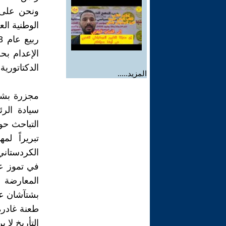
ونحن على 
الوطنية ال
الإعدام بح
الدكتاتوري
المزيد.....
مجزرة بشتآ
سيادة الر
التباحث حول
تبريراً ل
الكردستان
المعارضة 
طعنة غادرة
التأريخ لا 