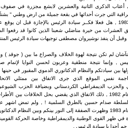
أعتاب الذكرى الثانية والعشرين لابشع مجزرة في صفوف 
عراقية التي جرت أحداثها في بقعة جميلة من ارض وطني " بشت
ربيع عام 1983 , هل فعلا فكــر سيادة الرئيس بالإجازة قبل ان يوق
ق العشرات من خيرة مناضلي شعبنا الذين كانوا قد رفعوا ال
ة وقبل أن ينفذ نوشيروان مصطفى توجيهات سيادة الرئيس المنت
شان لم تكن نتيجة لهوة الخلاف والصراع ما بين ( جوقد ) و (
ئيس , وإنما نتيجة منطقية وعربون لحسن النوايا لإتمام 
ها بين سيادتكم والنظام الدكتاتوري الدموي المقبور في حينها , 
مهاجمة نفس الموقع الذي جرى الاتفاق بين ممثلي الاتحا
ي والحزب الديمقراطي الكردستاني وبضيافة الحزب الشيوعي
في تموز عام 1982 , ذلك الاتفاق الذي يقضي بحل الخلافات بين الأط
لسلطة صدام حسين بالطرق السلمية ! , ولم تمض اشهر ع
بشتآشان عام 1983 وظهرت الصفقة إلى النور بينكم وبين النظام الدكتا
 في ظهر القوى الوطنية والديمقراطية وخاصة الحركة القومية 
يرحم أحدا يا سيادة الرئيس .