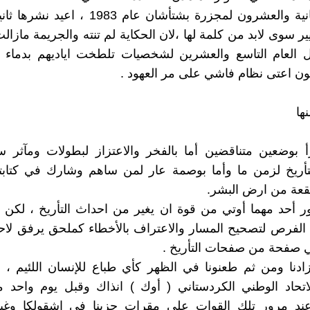
الذكرى الثانية والعشرون لمجزرة بشتأشان عام 1983
ير سوى لابد من كلمة لها ،لان الحكاية لم تنته والجريمة مازا
 العام التاسع والعشرين لشخصيات تلطخت اياديهم بدماء ا
عون اعتى نظام فاشي على مر العهود .
ها
رأ بوضعين متناقضين أما بالفخر والاعتزاز لبطولات ومآثر
أريخ لزمن ما وأما بوصمة عار لمن ساهم وشارك في كتابته
عة من ارض البشر.
 أحد مهما أوتي من قوة ان يغير من احداث التأريخ ، لكن ه
لفرص لتصحيح المسار والاعتراف بالأخطاء كملحق يرفق لاحق
 صفحة من صفحات التأريخ .
ادنا ومن ثم طعنونا في الظهر كأي طباع للإنسان اللئيم ، ه
تحاد الوطني الكردستاني ( أوك ) انذاك وقبل يوم واحد 
ند مرور تلك القوات على مقرات حزبنا في اشقولكا وغي