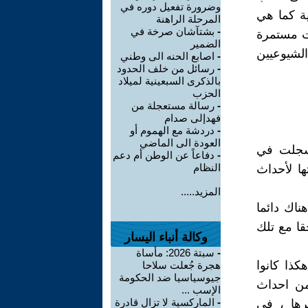
وضرورة تفعيل دوره في
 ، اعيد نشرها ثانية كما هي
المرحلة الراهنة
-
بشتآشان صرخة في
لت مستمرة
الضمير
لشيوعيين
-
اصابع الحنه الى وطني
-
رسائل من خلف الحدود
بالذكرى السبعينية لميلاد
الحزب
-
رسالة مستعجلة من
فهدإلى صدام
-
دردشة مع الهموم أو
العودة الى الماضي
 سجلت في
-
دفاعاً عن الوطن أم دعم
النظام
ا لأحداث
المزيد.....
ناك دائما
ا مع تلك
وكالة أنباء اليسار
-
سبتة 2026: مأساة
كذا كانوا
هجرة جُعلت سلاحا
جيوسياسيا ضد الحكومة
من احداث
الإسب ...
-
الماركسية لا تزال قادرة
رها ، في