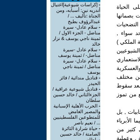
-
[كراسات شيوعية]اغتيال
ى الحياة
أندريه نين: أسبابه، ومن
ت بصماتها
الجناة :تأليف ... /
عبدالرؤوف بطيخ
 التضحيات
-
سلام عادل- سيرة
د سواء ,
مناضل - الجزء الاول /
ثمينة ناجي يوسف & نزار
 الملكي )
خالد
-
سلام عادل -سیرة
شيوعيين
مناضل- / ثمینة یوسف
استعماري
-
سلام عادل- سيرة
مناضل / ثمينة ناجي
والعسكرية
يوسف
بين مختلف
-
قناديل مندائية / فائز
الحيدر
 بعد سقوط
-
قناديل شيوعية عراقية /
ع من تموز
الجزءالثاني / خالد حسين
سلطان
-
الحرب الأهلية الإسبانية
بيات , بل
والمصير الغامض
للمتطوعين الفلسطينيين
ا الأبرياء
... / نعيم ناصر
-
حياة شرارة الثائرة
 كثير من
الصامتة / خالد حسين
 , وعملية
سلطان