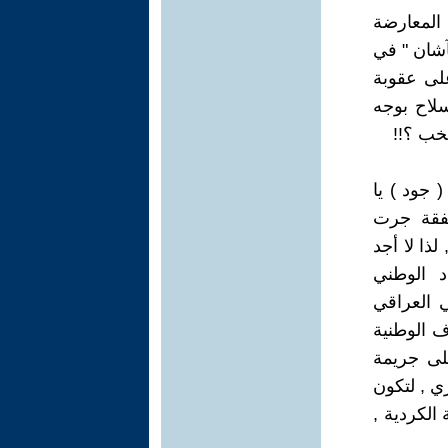
المعارضة
آشان " في
ع على عقوبة
سلاح بوجه
خب ؟!!
 جود ) يا
صفقة جرت
لذا لا أجد
د الوطني
 العراقي
راف الوطنية
لى جريمة
توري , لتكون
الكردية ,