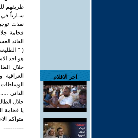
طريقهم للو
سـارياً في 
نفذت توجيه
فخامة جلا
القائد العس
( " الطليع
هو احد الاس
جلال الطال
العراقية 
اخر الافلام
الوساطات و
جلال الطال
يا فخامة ا
مثواكم الا
-----------