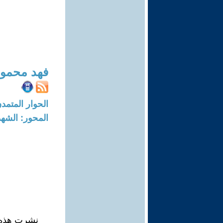
فهد محمود
الحوار المتمدن-العدد: 3707 - 12
المحور: الشهد