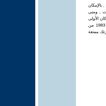
 بالإمكان
ت , ومتى
ان الأولى
بسيادتكم أن تصادق على تشريع قانون , باعتبار شهداء بشتآشان عام 1983 من
زتك ممتعة