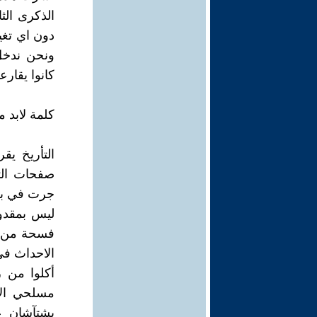
دون اي تغي
ونحن ندخل
كانوا يقار
كلمة لابد من
التأريخ يق
صفحات الت
جرت في بق
ليس بمقدور
فسحة من ا
الاحداث في
أكلوا من ز
مسلحي الا
بشتآشان ع