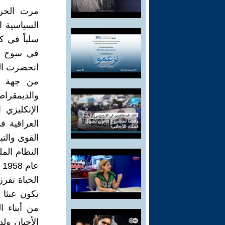
مرت الحرك
السياسية ا
سلباً في ك
في سوح ال
انحصرت الص
من جهة وم
والديمقرا
الإنكليزي 
العراقية ف
القوى والت
النظام الم
عام 1958 .
الحياة تفر
تكون عبئا ث
من أبناء 
الأحيان ول