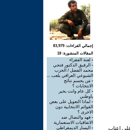
إجمالي القراءات: 83,979
المقالات المنشورة: 18
-
لعنة الفقراء
-
الرفيق الدكتور فتحي
محمد الفضل / الحزب
الشيوعي العراقي يلعب ...
-
مَن يحسم نتائج
الانتخابات ؟
-
كل عام وانت بخير
ياوطني
-
لماذا التعويل على بعض
القوائم الانتخابية دون
الاخرى ؟
-
فهد والنضال ضد
الاتفاقيات الاستعمارية
-
اليسار الديمقراطي
لمقالة في الحوار المتمدن – العدد 1179 في 26 / 4 / 2005 على اعتاب