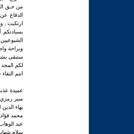
من حـق الر
الدفاع عن
ارتكبت , وأ
الشيوعيين 
وبراحة واط
ستبقى بشتآ
لكم المجد و
انتم النقاء
عميدة عذبي
منير رمزي
بهاء الدين
محمد فؤاد 
عبد الوهاب
سلام شهاب 