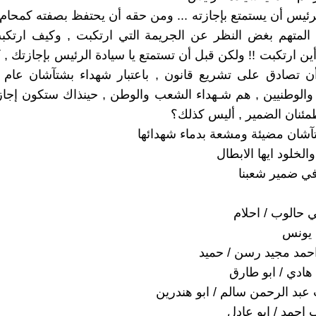
ئيس أن يستمتع بإجازته ... ومن حقه أن يحتفظ بصفته كمحام ,
 المتهم بغض النظر عن الجريمة التي ارتكبت , وكيف ارتكب
ين ارتكبت !! ولكن قبل أن تستمتع يا سيادة الرئيس بإجازتك , ك
والوطنيين , هم شـهداء الشعب والوطن , حينذاك ستكون إجا
مئنان الضمير , أليس كذلك؟
شان مضيئة ومشعة بدماء شهدائها
الخلود ايها الابطال
 في ضمير شعبنا
 حالوب / احلام
 يونس
 احمد مجيد رسن / حميد
هادي / ابو طارق
 عبد الرحمن سالم / ابو هندرين
احمد / ابو عادل