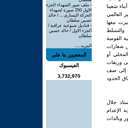
-
ملف صور الشهداء الجزء
ناء شعبنا
الاول 250 صورة لشهداء
ر العالمي
الحركة اليساري ... / خالد
حسين سلطان
غيرت معها
-
قناديل شيوعية عراقية /
والتسلط
الجزء الاول / خالد حسين
سلطان
ية القومية
المزيد.....
ن شعارات
لمحلي أو
المعجبين بنا على
لى وريقات
الفيسبوك
ي إلى صف
3,732,970
اق الحدود
تاذ جلال
ة الإعدام
ر وبالذات