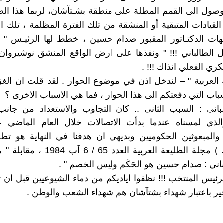
صول الى القمم المطلة على منطقة بشـتآشان، لربما هذا الط
القيادات المتبقية أو المنشقة من تلك الفترة المظلمة ، تلك ال
ات الدكتـاتور المقبور صدام حسين ، خطط لها الرئيـس " ا
ل الطالباني !!! " ونفذها على ارض الواقع المنشق نوشيرو
كري الفعلي انذاك !!! .
ة العربية " – لندخل اذن في موضوع الحوار . لقد قلت ان الغزو
باب التي دفعتكم الى هذا الحوار ، فما هي الاسباب الاخرى ؟
باني : السبب الثاني .. كان التجاوب والاستعداد من جانب
والذي لمسناه عندما بدأت الاتصالات خلال العام الماضي
المبعوثين الحكوميين وبديهي ان هدفنا في النهاية هو تطو
الذاتي ...... ) مجلة الطليعة العربية العدد 5
باني : صدام حسين هو الحَكَم وليس الخصم " .
لرئيس المنتخب !!! نظفوا اياديكم من دماء الشيوعيين قبل ان ت
خير باعتبار شهداء بشتآشان هم شهداء الشعب والوطن .