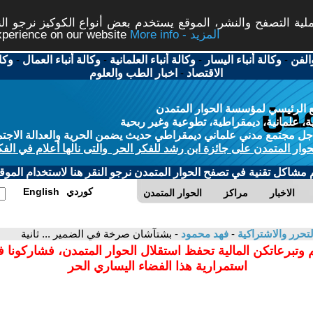
ة التصفح والنشر، الموقع يستخدم بعض أنواع الكوكيز نرجو النق
More info - المزيد
experience on our website
الفن
-
وكالة أنباء اليسار
-
وكالة أنباء العلمانية
-
وكالة أنباء العمال
-
وكا
الاقتصاد
-
اخبار الطب والعلوم
 الرئيسي لمؤسسة الحوار المتمدن
، علمانية، ديمقراطية، تطوعية وغير ربحية
ل مجتمع مدني علماني ديمقراطي حديث يضمن الحرية والعدالة الاجتم
حوار المتمدن على جائزة ابن رشد للفكر الحر والتى نالها أعلام في الفك
م مشاكل تقنية في تصفح الحوار المتمدن نرجو النقر هنا لاستخدام الموقع
كوردي
English
الاخبار
مراكز
الحوار المتمدن
تحرر والاشتراكية
-
فهد محمود
- بشتآشان صرخة في الضمير ... ثانية
 وتبرعاتكن المالية تحفظ استقلال الحوار المتمدن، فشاركونا 
استمرارية هذا الفضاء اليساري الحر