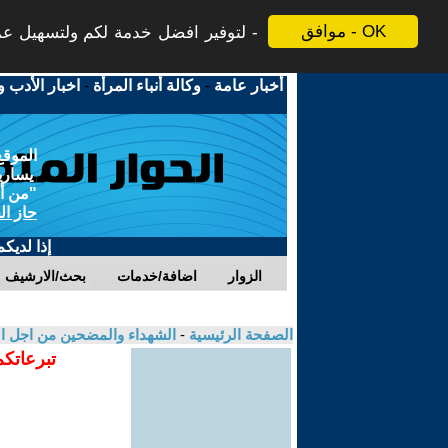
موافق - OK
لتوفير افضل خدمة لكم ولتسهيل عملي
أخبار عامة
-
وكالة أنباء المرأة
-
اخبار الأدب و
الموقع
يسارية
"من أج
حاز ال
إذا لديك
الزوار
اضافة/خدمات
بحث/الارشيف
الصفحة الرئيسية
-
الشهداء والمضحين من اجل ال
تبرعاتكم