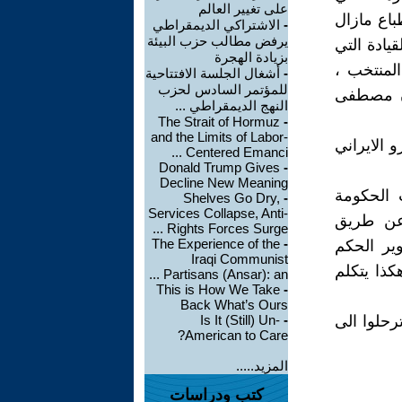
على تغيير العالم
باع مازال
-
الاشتراكي الديمقراطي
يرفض مطالب حزب البيئة
قيادة التي
بزيادة الهجرة
لمنتخب ،
-
أشغال الجلسة الافتتاحية
للمؤتمر السادس لحزب
ان مصطفى
النهج الديمقراطي ...
The Strait of Hormuz
-
and the Limits of Labor-
 الايراني
Centered Emanci ...
Donald Trump Gives
-
Decline New Meaning
 الحكومة
Shelves Go Dry,
-
Services Collapse, Anti-
 عن طريق
Rights Forces Surge ...
The Experience of the
-
ير الحكم
Iraqi Communist
6 / 6 آب 1984 ، مقابلة " هكذا يتكلم
Partisans (Ansar): an ...
This is How We Take
-
Back What’s Ours
رحلوا الى
-
Is It (Still) Un-
American to Care?
المزيد.....
كتب ودراسات