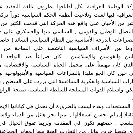
ة الوطنية العراقية بكل أطيافها بظروف بالغة التعقيد عل
لعراقية فيها لعبت وتلاعبت أنظمة الحكم السياسية دوراً ترك
ثير من الأحيان على واقع هذه الحركة التي قدمت الكثير من
نضال الوطني والقومي , السياسي منها والعسكري على ح
راعات بالدرجة الأساسية بين النظام السياسي السائد ( خاصة
ا بين الأطراف السياسية الناشطة على الساحة من ال
طيين والقوميين والإسلاميين , كان صراعاً ضد التواجد ال
الذي كان مهيمناً على مجمل الحياة السياسية والاقتصادية 
ي حين كان الجو ملبدا بالصراعات السياسية والأيديولوجية 
يارات السياسية والفكرية المتنافسة التي برزت على السطح ,
لكي واستلام القوات المسلحة للسلطة السياسية صبيحة الراب
ز المستجدات وهذه ليست بالضرورة أن تحمل في كياناتها الإيجا
قيلا إن لم يحسن استغلالها , ثمنها بحر هائل من الدماء ولاسيم
الشعب , حصتهم تكون في المقدمة ولربما تفوق الخيال في
دى شعبنا خزين هائل من التجارب الحية منها المقابر الجماعية