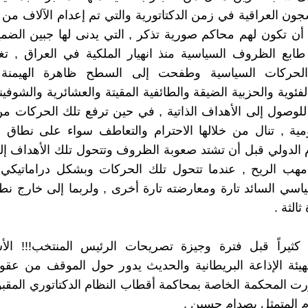
ون العراقية في زمن الدكتاتورية والتي تم إعدام الآلاف من أب
ن تكون لهم محاكم صورية تذكر , التي يدنى لها جبين الضمي
طابع الظروف السياسية منذ انهيار الملكية في العراق , ت
الحركات السياسية وطفحت إلى السطح ظاهرة الهيمنة 
فئوية والحزبية الضيقة والطائفية المقيتة والعشائرية والشوفين
لوصول إلى الأهداف الذاتية , في حين ترفع تلك الحركات م
ية , تنال من خلالها الاحترام والتعاطف سواء على نطاق ا
م الدولي قبل أن تشتد صعوبة الظروف وتتحول تلك الأهداف إ
هب الريح , عندما تتحول تلك الحركات وبشكل دراماتيك
ياسي السائد تارة ومعارضته تارة أخرى , ولربما إلى خارج نط
ثالثة .
 كثيراً قبل فترة وجيزة تصريحات الرئيس المنتخب!!! الأس
لهيئة الإذاعة البريطانية والحديث يدور حول الموقف من عقوب
ررت المحكمة الخاصة بمحاكمة أقطاب النظام الدكتاتوري المقبو
 المتمثل بصدام حسين .