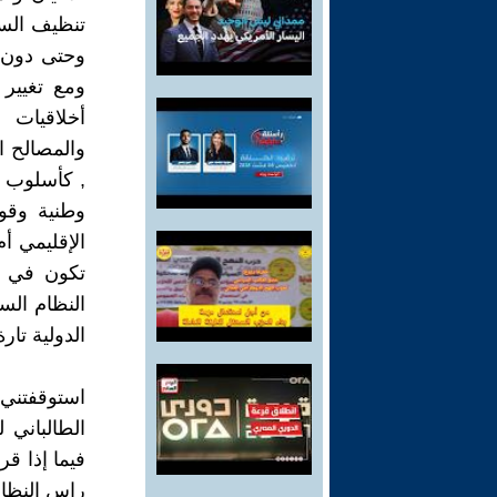
تنظيف السج
وحتى دون أ
ومع تغيير 
أخلاقيات 
والمصالح ال
, كأسلوب ل
وطنية وقوم
الإقليمي أ
تكون في م
النظام الس
الدولية تارة 
استوقفتني
الطالباني 
فيما إذا ق
راس النظام