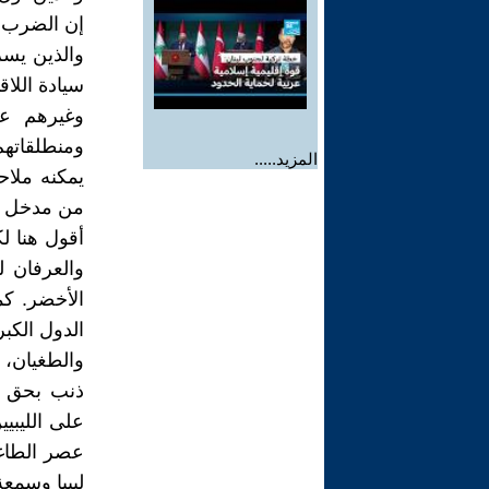
إن الضرب بي
والذين يس
سيادة اللاق
وغيرهم عل
ومنطلقاتهم 
المزيد.....
يمكنه ملاح
من مدخل ال
أقول هنا ل
والعرفان 
الأخضر. كم
الدول الكبر
والطغيان، 
ذنب بحق لي
على الليبي
عصر الطاغي
ليبيا وسمعة