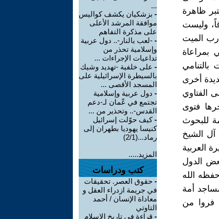
...
بر ظاهرة
-
بزشكيان يكشف كواليس
موافقة المرشد الأعلى
قاً، وليست
على مذكرة التفاهم
ارب الميت
-
-لعب بالنار-.. دول عربية
وإسلامية تحذر من
ي بمراعاة
تداعيات الإجراءات ...
 بالتنامي
-
على خلفية -تهديد وشيك
بالسيطرة الإسرائيلية على
ديدة أخرى
المسجد الأقصى ...
ى الفتاوي
-
دول عربية وإسلامية
تجتمع في عّمان لـ-دعم
خرها فتوى
القدس-.. وتحذير من ...
ئمة للبحوث
-
كيف حوّلت إسرائيل
كنيسا يهوديا بطهران إلى
 آل الشيخ
رماد...(2/1)
ة العربية
المزيد.....
بعض الدول
كتب ودراسات
حفظه الله
-
حقوق العصر. تحقيقات
مساجد أمة
في جريمة ازدراء العقل و
معاداة الإنسان / أحمد
 فروا من
التاوتي
-
قراءة في تاريخ الاسلام