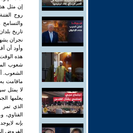
إن مثل هذه 
روح الفتنة
والتسامح و
تاريخ بلدا
نجران يشهد 
وأود أن أق
هذه الوقت 
شعوب المعم
الشعوب. أم 
ماقامت به ت
لا يمثل س
يعلمها الج
الذي تمر ب
الفتاوي، و
بإنه لايوج
الفروض الم