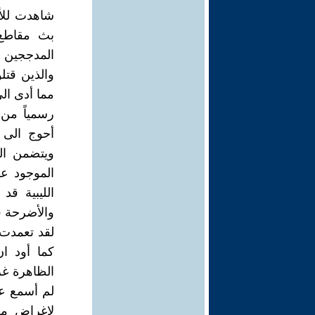
شاهدت للأس
بث مقاطع 
المدججين ب
والذين قتلو
مما أدى ال
رسمياً من 
أحوج الى م
ويتضمن ال
الموجود عل
الليبية ق
والأضرحة في
لقد تعمدت 
كما أود ان
الظاهرة غر
لم أسمع عن 
لإغراض مع