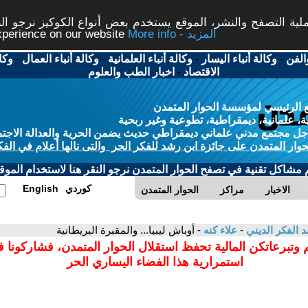
ة التصفح والنشر، الموقع يستخدم بعض أنواع الكوكيز نرجو النق
More info - المزيد
experience on our website
الفن
-
وكالة أنباء اليسار
-
وكالة أنباء العلمانية
-
وكالة أنباء العمال
-
وكا
الاقتصاد
-
اخبار الطب والعلوم
 الرئيسي لمؤسسة الحوار المتمدن
، علمانية، ديمقراطية، تطوعية وغير ربحية
ل مجتمع مدني علماني ديمقراطي حديث يضمن الحرية والعدالة الاجتم
حوار المتمدن على جائزة ابن رشد للفكر الحر والتى نالها أعلام في الفك
م مشاكل تقنية في تصفح الحوار المتمدن نرجو النقر هنا لاستخدام الموقع
كوردي
English
الاخبار
مراكز
الحوار المتمدن
د الفكر الديني
-
علاء كنه
- أوباش ليبيا... والمقبرة البريطانية
 وتبرعاتكن المالية تحفظ استقلال الحوار المتمدن، فشاركونا 
استمرارية هذا الفضاء اليساري الحر