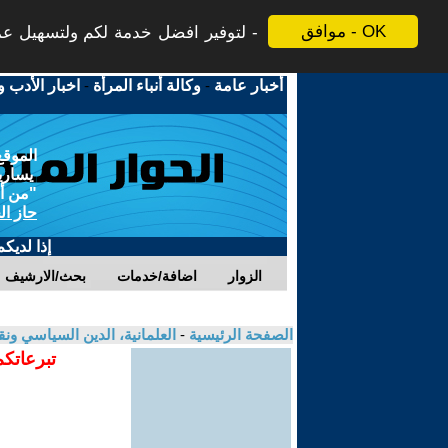
موافق - OK
لتوفير افضل خدمة لكم ولتسهيل عملي
أخبار عامة
-
وكالة أنباء المرأة
-
اخبار الأدب و
الموقع
يسارية
"من أج
حاز ال
إذا لديك
الزوار
اضافة/خدمات
بحث/الارشيف
الصفحة الرئيسية
-
العلمانية، الدين السياسي ونق
تبرعاتكم