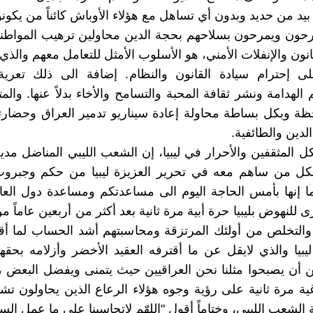
د من حديد وبدون أي تساهل مع هؤلاء الأوباش كائناً من يكونوا
رحون ويمرحون بسلاحهم بحجة الدين محاولين ترهيب المواط
انون والإنفلات الأمني، هو الأسلوب الأمثل للتعامل معهم والذ
ى إحترام سيادة القانون والنظام. إضافة الى ذلك تعرية
الهدامة ونشر ثقافة المحبة والتسامح والأخاء بدلاً عنها. والمتت
ظة وبكل بساطة محاولة إعادة سيناريو تدمير العراق وحضارته
دين والطائفية.
كل المثقفين والأحرار في ليبيا، إن الشعب الليبي المناضل مدي
لكل من ساهم معه في تحرير العزيزة ليبيا من حكم وجبروت
ا إنها بأمس الحاجة اليوم الى مساعدتكم ومساعدة دول الع
ى للنهوض بليبيا حرة أبية مرة ثانية بعد أكثر من أربعين عاماً 
والتخلص من أولئك المرتزقة ومحاسبتهم أشد الحساب لما أق
بيا والذي لايقل عن ما أقترفه العقيد الأخضر وأزلامه بحق
ين أن يصبحوا مثلنا نحن العراقيين حيث يتمنى ويفضل البعض 
ة مرة ثانية على رؤية وجوه هؤلاء الرعاع الذين يحاولون ت
 الشعب الليبي، وختاماً أقول "اللهّم لاتحاسبنا على ما عمل السف