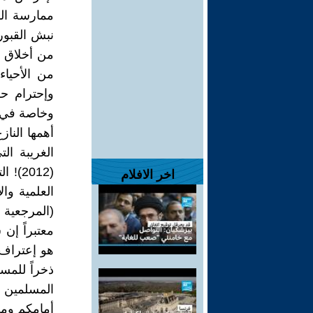
ممارسة ال
نبش القبور 
من أخلاق ا
من الأحياء
وإحترام حر
وخاصة في م
أهمها النا
الغريبة ال
(2012
اخر الافلام
العلمية وال
(المرجعية 
معتبراً إن
هو إعتراف 
ذخراً للمسل
المسلمين 
أمامكم ومن