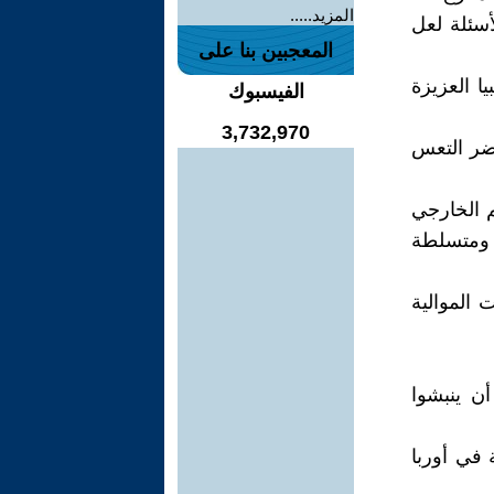
المزيد.....
أسئلة لعل
المعجبين بنا على
ا العزيزة
الفيسبوك
3,732,970
خضر التعس
م الخارجي
 ومتسلطة
 الموالية
ن ينبشوا
 في أوربا