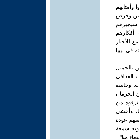
 وأمثالهم
نين وفرض
ي سيجبرهم
 أفكارهم
بع للأخبار
 في ليبيا
ن بالجميل
 القذافي
الم وخاصة
من الحرمان
ترفوه من
ها، وأخشى
منهم عودة
شويه سمعة
هاء منا".