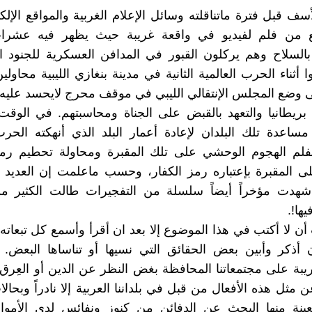
ف قبل فترة ماتناقلته وسائل الإعلام الغربية والمواقع الإلك
من فلم لفيديو في واقعة غريبة حيث يظهر فيه عشرات
السلاح وهم يركلون القبور في المدافن العسكرية للجنود ال
ا أثناء الحرب العالمية الثانية في مدينة بنغازي الليبية محاولي
ى وضع المجلس الإنتقالي الليبي في موقف محرج لايحسد عليه، 
بريطانيا والتعهد بالقبض على الجناة ومحاسبتهم. في الوق
ساعدة تلك البلدان لإعادة أعمار البلد الذي أنهكته الحرب
فلم الهجوم الوحشي على تلك المقبرة ومحاولة تحطيم رم
ى المقبرة بإعتباره رمز الكفار، وحسب ماعلمت إن العديد 
د شهدت مؤخراً أيضاً سلسلة من التفجيرات طالت الكثير من
ها!.
أن لا أكتب في هذا الموضوع إلا بعد ان أقرأ وأسمع كل تبعاته 
 أذكر وأبين بعض الحقائق التي نسيها أو تناساها البعض. 
يبة على مجتمعاتنا المحافظة بغض النظر عن الدين أو العِرق
مثل هذه الأفعال من قبل في بلداننا العربية إلا نادراً وبحال
ينة منها البحث عن الدفائن من كنوز ونفائس لدى الأموا