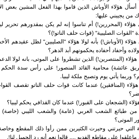
 أسأل هؤلاء الأوباش الذين قاموا بهذا الفعل المشين بعض ال
من يجيبني عليها:
ؤلاء (المحررين!) أم تناسوا إنه لم يكن بمقدورهم تحرير ليبي
 "القوات الصليبية" (قوات حلف الناتو!)؟
ؤلاء (الأوباش!) بأنه لولا هؤلاء "الصليبين" لظل عقيدهم الأ
لاده وأحفاد أحفاده يحكمونهم أبد الدهر؟
ؤلاء (المنتصرين!) الذين تشطروا على الموتى، بانه لولا الدع
فريق عائشة) محامية القائد المنصور! على رأس سدة الحكم
 وربما يأتي يوم وتصبح ملكة ليبيا.
هؤلاء (المنافقين) عندما كانت قوات حلف الناتو تقصف القوات
خضر؟
ؤلاء (الشجعان على القبور!) عندما كان القذافي يحكم ليبيا؟
ن طبائع الشعب العربي (عامة) والشعب الليبي (خاصة) أ
ور الموتى؟
ة التي حيرتني وحيرت الكثيرين ممن رأوا ذلك المقطع وخاصة
ماعلقوا على مقاطع الفديو .... قالوا نعم أنه رد الجميل لنا!.