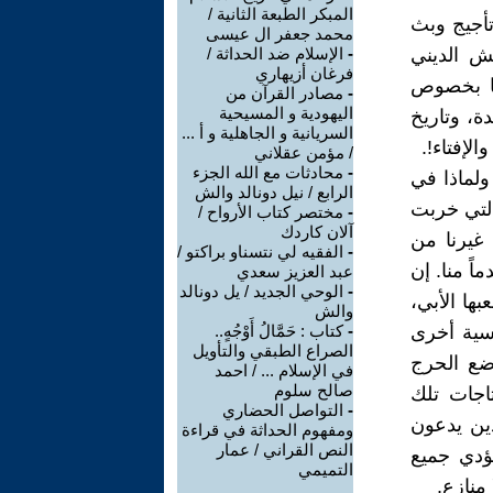
المبكر الطبعة الثانية /
 تأجيج وبث
محمد جعفر ال عيسى
يش الديني
-
الإسلام ضد الحداثة /
فرغان أزيهاري
أما بخصوص
-
مصادر القرآن من
اليهودية و المسيحية
ة، وتاريخ
السريانية و الجاهلية و أ ...
لإفتاء!.
/ مؤمن عقلاني
-
محادثات مع الله الجزء
ولماذا في
الرابع / نيل دونالد والش
التي خربت
-
مختصر كتاب الأرواح /
آلان كاردك
غيرنا من
-
الفقيه لي نتسناو براكتو /
ً منا. إن
عبد العزيز سعدي
-
الوحي الجديد / يل دونالد
بها الأبي،
والش
سية أخرى
-
كتاب : حَمَّالُ أَوْجُهٍ..
الصراع الطبقي والتأويل
ضع الحرج
في الإسلام ... / احمد
صالح سلوم
تاجات تلك
-
التواصل الحضاري
ذين يدعون
ومفهوم الحداثة في قراءة
النص القراني / عمار
يؤدي جميع
التميمي
منازع.