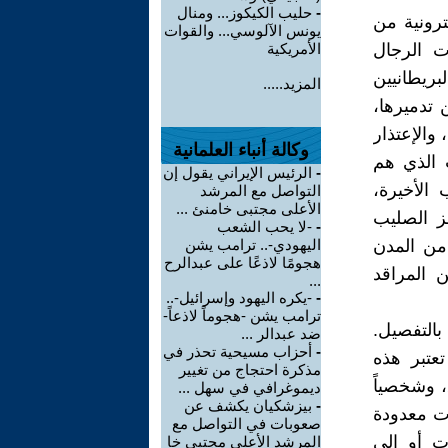
-
حليب الكيكوز... ومنال
ترونية من
يونس الآلوسي... والقوات
 الرجال
الأمريكية
بريطانيين
المزيد.....
ن تدميرها،
والإعتذار
وكالة أنباء العلمانية
ت الذي هم
-
الرئيس الإيراني يقول إن
 الأخيرة،
التواصل مع المرشد
الأعلى مجتبى خامنئ ...
ز الصليب
-
-لا يحب الشعب
من المدن
اليهودي-.. ترامب يشن
هجومًا لاذعًا على عبدالرح
 المراقد
...
-
-يكره اليهود وإسرائيل-..
ترامب يشن -هجوماً لاذعاً-
بالتفصيل.
ضد عبدالر ...
-
أحزاب مسيحية تحذر في
تعتبر هذه
مذكرة احتجاج من تغيير
، وشخصياً
ديموغرافي في سهل ...
-
بيزشكيان يكشف عن
ات معدودة
صعوبات في التواصل مع
ت أو الى
المرشد الأعلى مجتبى خا