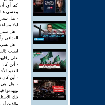
كما أود أن
وعسى هناك 
- هل نسي ه
لولا مساعدة
- هل نسي ه
القذافي وأو
- هل نسي ه
لبقيت (ال
على رقابهم؟
- أين كان 
للعقيد الأ
- أين كان ه
- هل هي م
ويهدموا قب
تلك الأسئل
والذين أول 