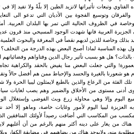
الفتاوي وتبعات تأثيراتها لاتزيد الطين إلا بلّةً ولا تفيد إلا في
 والفرقان وتوسيع الفجوة بين الأديان التي تدعو الى التعا
خاصة في الظروف الحالية التي تمر بها البلدان العربية. 
ن الجزيرة العربية فانها شهدت الوجود المسيحي منذ قرون عديد
بذلك وخاصة للذين لديهم نقصاً في المعرفة والبحوث العلمية وا
ول بهذه المناسبة لماذا أصبح البعض بهذه الدرجة من التخلف؟ 
بالذات؟ هل هو بسبب تأثير رجال الدين وفتاواهم وفضائياتهم 
ورة! والتي جعلت البعض منا يفيض بالحقد والكراهية تجاه 
هو شعورنا بالغيرة والحسد والإحباط ممن هم أفضل حالاً وتقدما
لك الفئة من الرعاع والذين بالطبع لايمثلون ليبيا الحرة ولا شع
وى أدنى مستوى من الأخلاق والضمير وهم يصب لغايات سيا
ميع اليوم وإلا وهي محاولة زرع وبث الفوضى وإستغلال الو
ه العزيزة ليبيا اليوم لأمور وغايات خاصة، وماهو إلا أحد ن
مكسب من المكاسب التي أضافت رصيداً لأولئك المنافقين ال
د هناك من يغار على دينه أكثر منهم بالرغم من أن أغلبهم لا
طلوبة منه، ولايوجد هناك من يضاهيهم في مضايقة الكفار وبلا 