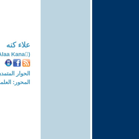
علاء كنه
(ِAlaa Kana)
الحوار المتمدن-العدد: 3688 - 2
المحور: العلما