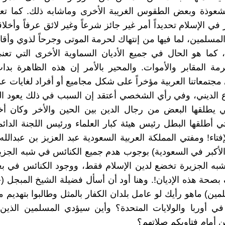
شعوذة وبعض الطقوس الغريبة الأخرى وماشابه ذلك. كما تعت
في الإسلام تحديداً أمر غير جائز شرعاً وغير لائق عرفاً وأخلا
لمسلمين، لما فيها من إنتهاك لحرمة الموتى وجرحاً لذوي وأق
، كما هو الحال في جميع الأديان السماوية الأخرى التي تعن
مة المقابر والأموات. والمحير بالأمر إن هذه الظاهرة بدات
جتمعاتنا العربية مؤخراً على شكل مجاميع أو أفراد لغايات ع
زع الديني، وفي رأي الشخصي أعتقد إن السبب في ذلك يعود ال
تي يطلقها البعض من رجال الدين بين الحين والأخر وكان أ
)! التي أطلقها البطل رئيس هيئة كبار العلماء ورئيس اللجنة الدا
إفتاء! ومفتي المملكة العربية السعودية عبد العزيز بن عبدالله
الأكبر في السعودية) بوجوب هدم جميع الكنائس في شبه الجزير
 شبه الجزيرة تخضع لدين الإسلام فقط، ووجود الكنائس في 
بصحة هذه الإديان!. وهنا أود أن أسأل فضيلة الشيخ المبجل (
مين) ماهو رأيك لو عامل بلدان الكفار بالمثل وطالبوا بتهديم 
في أوربا والولايات المتحدة؟ وأين سيؤدي المسلمين الذين
 أمام فتاويكم صلاتهم؟