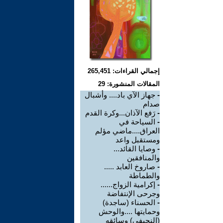
إجمالي القراءات: 265,451
المقالات المنشورة: 29
-
جهاز الآي باد.... وأشبال
صدام
-
رَفع الآذان...وكرة القدم
-
السياحة في
العراق....ماضي مؤلم
ومستقبل واعد
-
وصايا القائد...
والمنافقين
-
صاروخ العابد .....
والطماطة
-
إكرامية الزواج......
وجرحى الإنتفاضة
-
الحسناء (ساجدة)
وحمايتها ....والوحش
(النجيفي) وسائقه