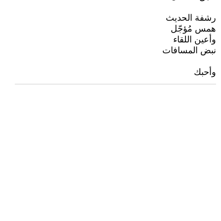
رشفة الحديث
همس مُؤجّل
وأعين اللقاء
نبض المسافات
وأحبك