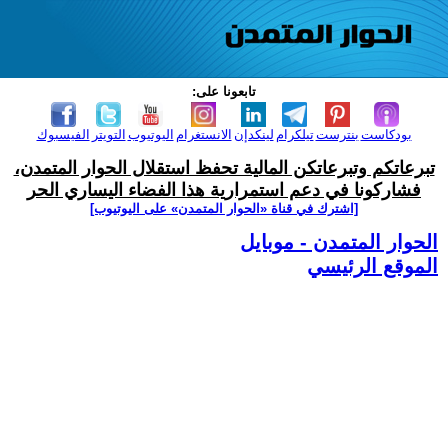
تابعونا على:
بودكاست
بنترست
تيلكرام
لينكدإن
الانستغرام
اليوتيوب
التويتر
الفيسبوك
تبرعاتكم وتبرعاتكن المالية تحفظ استقلال الحوار المتمدن،
فشاركونا في دعم استمرارية هذا الفضاء اليساري الحر
[اشترك في قناة ‫«الحوار المتمدن» على اليوتيوب]
الحوار المتمدن - موبايل
الموقع الرئيسي