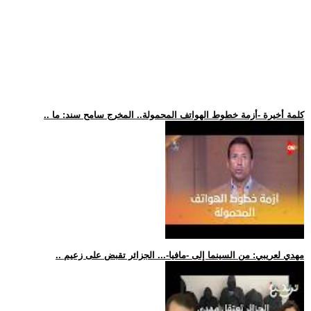
.. كلمة أخيرة -أزمة خطوط الهواتف المحمولة.. المخرج سامح سند: ما
.. مهدي لعريبي: من السينما إلى -مافيا-... الجزائر تقبض على زعيم