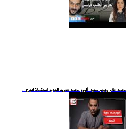
.. محمد علام وهيثم سعيد: ألبوم محمد عدوية الجديد استكمالا لنجاح