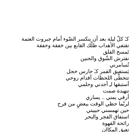
كـَ كلّ ليلة بعد أن ينكسر الضّوء أمام جبروت العتمة
تقتفي الأهداب ظلّك القابع بين خفقة وخفقة
تَمسح القلق
نفترش الشّوق والحنين
تُسامرني
يَستفيق القمر كـَ حارس خجل
تتخطّى اللحظات أقدام روحي
أستبقها لـِ أجدني وحلمي
تنهيدة صمت
أرقي يمني .. يساري
لربّما حظي الوقت ببعضٍ من فرح
حين تهمسني حبيبتي
استفاق الفجر والبحر
رائحة القهوة
تعبق المكاان