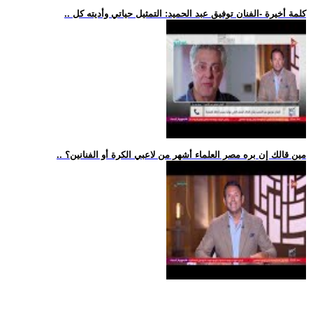
.. كلمة أخيرة -الفنان توفيق عبد الحميد: التمثيل حياتي وأديته كل
.. مين قالك إن بره مصر العلماء أشهر من لاعبي الكرة أو الفنانين؟