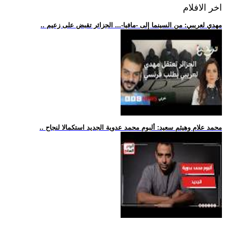
اخر الافلام
.. مهدي لعريبي: من السينما إلى -مافيا-... الجزائر تقبض على زعيم
.. محمد علام وهيثم سعيد: ألبوم محمد عدوية الجديد استكمالا لنجاح