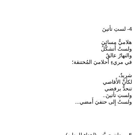
4- لستِ تأتينَ
هلاميٌّ مسائيَ
ولستُ أَتشكَّلُ
والنهارُ عالقٌ
في مريءِ أَحلاميَ المُختنقة؛
شريدٌ،
لكأنَّ الأَقاصي
تنحدُّ برفضي
ولستِ تأتينَ..
ولستُ إِلى حتفيَ أَمضي...