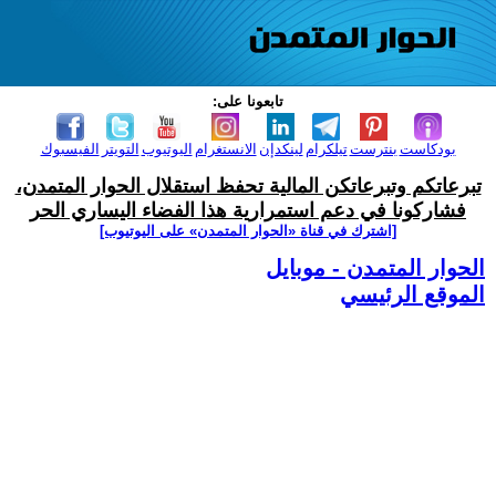
تابعونا على:
بودكاست
بنترست
تيلكرام
لينكدإن
الانستغرام
اليوتيوب
التويتر
الفيسبوك
تبرعاتكم وتبرعاتكن المالية تحفظ استقلال الحوار المتمدن،
فشاركونا في دعم استمرارية هذا الفضاء اليساري الحر
[اشترك في قناة ‫«الحوار المتمدن» على اليوتيوب]
الحوار المتمدن - موبايل
الموقع الرئيسي