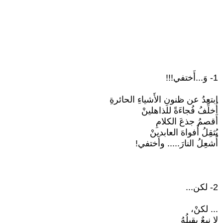
1- وَ...أَختفي!!!
ابتعدُ عن ظنونِ الأَشياءِ الحائرةِ
أُخلِّفُ فُجاءَةً للذاهلينْ
أَقصمُ جذعَ الكلامِ
يُثقِلُ أَفواهَ العابدينْ
أُشعِلُ النارَ..... وأَختفي!
2- لكن...
... لكنْ،
لا نبعٌ يقبلُهُ