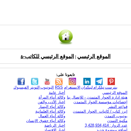
الموقع الرئيسي
الموقع الرئيسي للكاتب-ة
|
تابعونا على:
بنترست
تيلكرام
لينكدإن
الانستغرام
RSS
اليوتيوب
التويتر
الفيسبوك
الموقع الرئيسي
أخبار عامة
هيئة ادارة الحوار المتمدن - للإتصال بنا
وكالة أنباء المرأة
إحصائيات مؤسسة الحوار المتمدن
اخبار الأدب والفن
قواعد النشر
وكالة أنباء اليسار
ابرز كتاب / كاتبات الحوار المتمدن
وكالة أنباء العلمانية
يوتيوب التمدن
وكالة أنباء العمال
مكتبة التمدن
وكالة أنباء حقوق الإنسان
عدد الزوار: 3,428,934,414
اخبار الرياضة
اضافة موضوع جديد
اخبار الاقتصاد