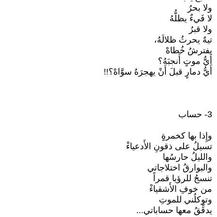
ولا بحرُ
لا فَيءٌ يظلُّهُ
ولا قبرُ
تيهٌ يحرثُ ظلالَهُ،
يفترشُ خُطاهْ
أَيُّ موتٍ أَنجبَهُ؟
أَيُّ دمارٍ قبلَ أَنْ يهجرَهُ سوَّاهْ؟!!
3- حساب
وإِذا بها كخمرةٍ
تسيلُ على ذقونِ الأَدعياءْ
والليلُ حارسُها
والبوارقُ اختلاجاتي
تنسجُ للرؤيا قمراً
من خوفِ الأَشقياءْ
وتوكلُني للموتِ
يدقِّقُ معها حساباتي...