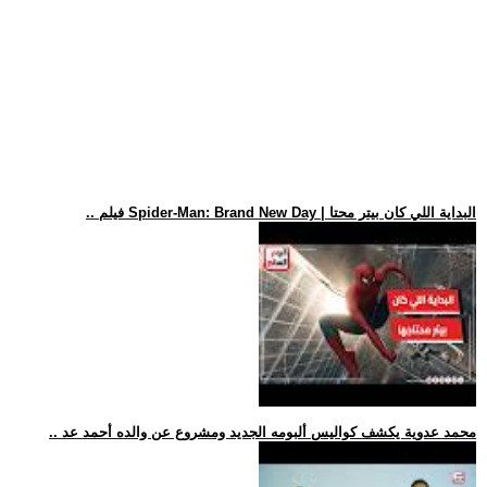
.. فيلم Spider-Man: Brand New Day | البداية اللي كان بيتر محتا
.. محمد عدوية يكشف كواليس ألبومه الجديد ومشروع عن والده أحمد عد