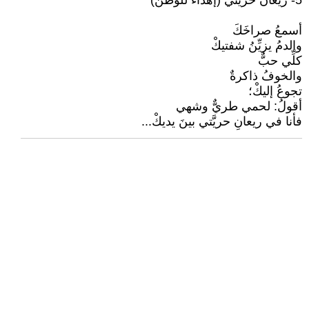
5- ريعان حريَّتي (إهداء للوطن)
أسمعُ صراخَكَ
والدمُ يزيِّنُ شفتيكْ
كلِّي حبٌّ
والخوفُ ذاكرةٌ
تجوعُ إليكْ؛
أقولُ: لحمي طريٌّ وشهي
فأنا في ريعانِ حريَّتي بينَ يديكْ...