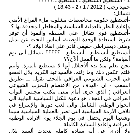
1 - أتستطيع, أتستطيع....أتستطيع....؟؟؟؟؟
حميد رجب ( 2012 / 1 / 2 - 18:43 )
تتسائل:
-أتستطيع حكومة محاصصات مشلولة ملء الفراغ الأمني
وإعادة النظر بالعملية السياسية والمخاطر المحدقة بها ؟-
-أتستطيع قوى تتقاتل على السلطة والنفوذ أن توفر
شرط استعادة الوحدة الوطنية، أساس البحث عن بديل
وطني ديمقراطي حقيقي قادر على انقاذ البلاد ؟-
أتستطيع, أتستطيع....أتستطيع....؟؟؟؟؟ ننسائل ألى يوم
ألقيامة؟ ولكن ما ألعمل ألآن؟؟
نحن نعلم منذ بدء ألأحتلال أنها لا تستطيع بألمرة. وأنتم
قلتم عكس ذلك وما زلتم. فألسيدعبد الكريم بلال العضو
في الحزب الشيوعي العراقي بالنجف يقول لــ -طريق
الشعب - ان -الهدف من الاعتصام (للحزب الشيوعي
العراقي ) الذي جرى أمام مبنى مكتب مجلس النواب
العراقي في النجف هو دعوة للكتل السياسية النيابية الى
الحوار الوطني الشامل والى لعب دورها والإسراع في
تلافي الأزمة السياسية التي تضر بالعملية السياسية سيما
وشعبنا اليوم يحتفل في يوم الجلاء يوم الارادة الوطنية
العراقية واعادة السيادة الكاملة-.
ولا أدري عن أية سيادة كاملة يتحدث ألسيد بلال