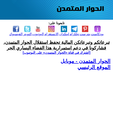
تابعونا على:
بودكاست
بنترست
تيلكرام
لينكدإن
الانستغرام
اليوتيوب
التويتر
الفيسبوك
تبرعاتكم وتبرعاتكن المالية تحفظ استقلال الحوار المتمدن،
فشاركونا في دعم استمرارية هذا الفضاء اليساري الحر
[اشترك في قناة ‫«الحوار المتمدن» على اليوتيوب]
الحوار المتمدن - موبايل
الموقع الرئيسي