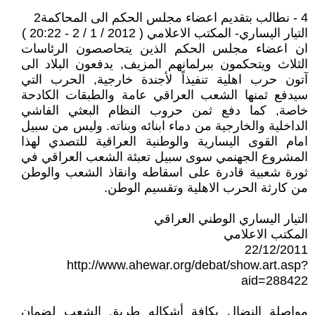
4 - نطالب بتقديم اعضاء مجلس الحكم الى المحاكمة2
التيار اليساري- المكتب الاعلامي ( 2012 / 1 / 2 - 20:22 )
ان اعضاء مجلس الحكم الذين يتحاصصون الرئاسات
الثلاث ويتحكمون ببرلمانهم المزيف, يدفعون البلاد الى
آتون حرب اهلية تنفيذاً لأجندة خارجية, الحرب التي
سيدفع ثمنها الشعب العراقي عامة والطبقات الكادحة
خاصة, كما دفع ثمن حروب النظام البعثي الفاشي
الداخلية والخارجية من دماء ابنائه وبناته. وليس من سبيل
امام القوى اليسارية والوطنية العراقية للتصدي لهذا
المشروع الجهنمي سوى سبيل تعبئة الشعب العراقي في
ثورة شعبية قادرة على اسقاطه وانقاذ الشعب والوطن
من كارثة الحرب الاهلية وتقسيم الوطن.
التيار اليساري الوطني العراقي
المكتب الاعلامي
22/12/2011
http://www.ahewar.org/debat/show.art.asp?
aid=288422
مواصلة النضال بكافة أشكاله طريق الشعب لضمان