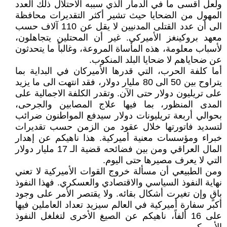
ولعل أقسى ما في الدمار الذي سببه الاحتلال ذلك العدد
المهول من الضحايا حيث تشير أكثر التقديرات محافظة
الى أن عدد القتلى المدنيين لا يقل عن 110 آلاف حسب
معهد بروكينغز الأميركي. غير أن المحتلين يتجاهلون،
لأسباب معلومة، هذه المأساة المروعة، وغالباً ما يتحدثون
عن ضحاياهم لا ضحايا البلد المنكوب.
أما كلفة الحرب، التي قدرها الأميركان في البداية بما
يتراوح بين 50 الى 80 مليار دولار، فقد انتهت الى ما يزيد
على تريليون دولار حتى الآن. وتقدر الكلفة الاجمالية على
المدى المنظور، بما فيها علاج المصابين والجرحى،
بحوالي أربعة تريليونات دولار سيدفع المواطنون ضرائب
لتسديد فاتورتها خلال عقود من الزمن حسب تقديرات
خبراء ومؤسسات معنية أميركية. هذا ناهيكم عن إهدار
المال العراقي ومن بين فضائحه قضية الـ 17 مليار دولار
التي لا يعرف مصيرها حتى اليوم.
ومن الطبيعي أن مسألة خروج القوات الأميركية لا تعني
نهاية النفوذ السياسي والاقتصادي والعسكري. فهذا النفوذ
باقٍ وإن تغيرت أشكال بقائه. ولا يقتصر الأمر على وجود
أكبر سفارة أميركية في العالم سيزيد تعداد العاملين فيها
على 16 ألفاً، ناهيكم عن الصيغ الأخرى لتغلغل النفوذ