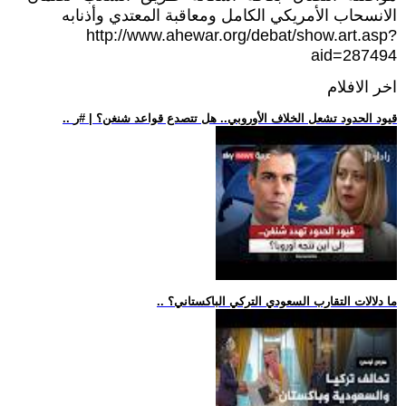
الانسحاب الأمريكي الكامل ومعاقبة المعتدي وأذنابه
http://www.ahewar.org/debat/show.art.asp?
aid=287494
اخر الافلام
.. قيود الحدود تشعل الخلاف الأوروبي.. هل تتصدع قواعد شنغن؟ | #ر
.. ما دلالات التقارب السعودي التركي الباكستاني؟