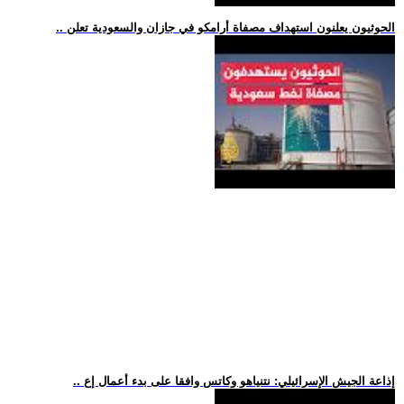
.. الحوثيون يعلنون استهداف مصفاة أرامكو في جازان والسعودية تعلن
.. إذاعة الجيش الإسرائيلي: نتنياهو وكاتس وافقا على بدء أعمال إع