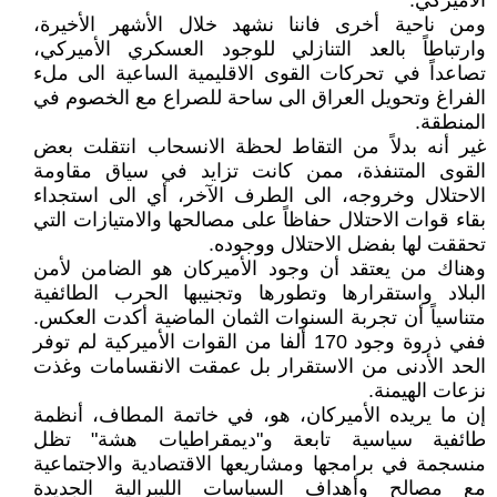
الأميركي.
ومن ناحية أخرى فاننا نشهد خلال الأشهر الأخيرة،
وارتباطاً بالعد التنازلي للوجود العسكري الأميركي،
تصاعداً في تحركات القوى الاقليمية الساعية الى ملء
الفراغ وتحويل العراق الى ساحة للصراع مع الخصوم في
المنطقة.
غير أنه بدلاً من التقاط لحظة الانسحاب انتقلت بعض
القوى المتنفذة، ممن كانت تزايد في سياق مقاومة
الاحتلال وخروجه، الى الطرف الآخر، أي الى استجداء
بقاء قوات الاحتلال حفاظاً على مصالحها والامتيازات التي
تحققت لها بفضل الاحتلال ووجوده.
وهناك من يعتقد أن وجود الأميركان هو الضامن لأمن
البلاد واستقرارها وتطورها وتجنيبها الحرب الطائفية
متناسياً أن تجربة السنوات الثمان الماضية أكدت العكس.
ففي ذروة وجود 170 ألفا من القوات الأميركية لم توفر
الحد الأدنى من الاستقرار بل عمقت الانقسامات وغذت
نزعات الهيمنة.
إن ما يريده الأميركان، هو، في خاتمة المطاف، أنظمة
طائفية سياسية تابعة و"ديمقراطيات هشة" تظل
منسجمة في برامجها ومشاريعها الاقتصادية والاجتماعية
مع مصالح وأهداف السياسات الليبرالية الجديدة