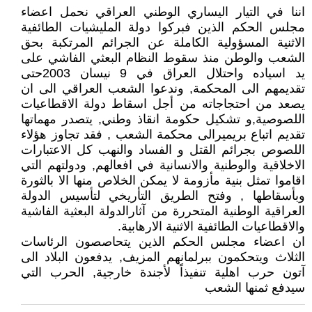
اننا في التيار اليساري الوطني العراقي نحمل اعضاء
مجلس الحكم الذين فبركوا دولة المليشيات الطائفية
الاثنية المسؤولية الكاملة عن الجرائم المرتكبة بحق
الشعب والوطن منذ سقوط النظام البعثي الفاشي على
يد اسياده واحتلال العراق في 9 نيسان 2003حتى
تقديمهم الى المحكمة, وندعوا الشعب العراقي الى ان
يصعد من احتجاجاته من أجل اسقاط دولة الاقطاعيات
اللصوصية,و تشكيل حكومة انقاذ وطني, يتصدر مهماتها
تقديم اتباع بريميرالى محكمة الشعب , فقد تجاوز هؤلاء
اللصوص بجرائم القتل و الفساد والنهب كل الاعتبارات
الاخلاقية والوطنية والانسانية في افعالهم, ودولتهم التي
اقاموا تمثل بنية مأزومة لا يمكن الخلاص منها الا بالثورة
وبأسقاطها , وفتح الطريق التأريخي لتأسيس الدولة
العراقية الوطنية المتحررة من آثارالدولة البعثية الفاشية
والاقطاعيات الطائفية الاثنية الارهابية.
ان اعضاء مجلس الحكم الذين يتحاصصون الرئاسات
الثلاث ويتحكمون ببرلمانهم المزيف, يدفعون البلاد الى
آتون حرب اهلية تنفيذاً لأجندة خارجية, الحرب التي
سيدفع ثمنها الشعب