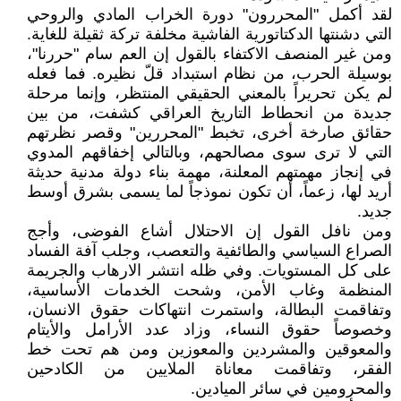
لقد أكمل "المحررون" دورة الخراب المادي والروحي
التي دشنتها الدكتاتورية الفاشية مخلفة تركة ثقيلة للغاية.
ومن غير المنصف الاكتفاء بالقول إن العم سام "حررنا"،
بوسيلة الحرب، من نظام استبداد قلّ نظيره. فما فعله
لم يكن تحريراً بالمعني الحقيقي المنتظر، وإنما مرحلة
جديدة من انحطاط التاريخ العراقي كشفت، من بين
حقائق صارخة أخرى، تخبط "المحررين" وقصر نظرتهم
التي لا ترى سوى مصالحهم، وبالتالي إخفاقهم المدوي
في إنجاز مهمتهم المعلنة، مهمة بناء دولة مدنية حديثة
أريد لها، زعماً، أن تكون نموذجاً لما يسمى بشرق أوسط
جديد.
ومن نافل القول إن الاحتلال أشاع الفوضى، وأجج
الصراع السياسي والطائفية والتعصب، وجلب آفة الفساد
على كل المستويات. وفي ظله انتشر الارهاب والجريمة
المنظمة وغاب الأمن، وشحت الخدمات الأساسية،
وتفاقمت البطالة، واستمرت انتهاكات حقوق الانسان،
وخصوصاً حقوق النساء، وزاد عدد الأرامل والأيتام
والمعوقين والمشردين والمعوزين ومن هم تحت خط
الفقر، وتفاقمت معاناة الملايين من الكادحين
والمحرومين في سائر الميادين.