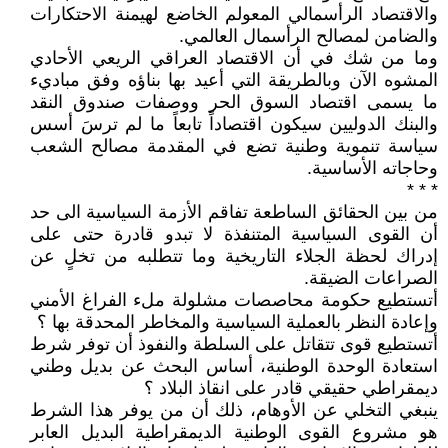
والاقتصاد الرأسمالي المعولم الخاضع لهيمنة الاحتكارات
والضامن لمصالح الرأسمال العالمي.
وما من شك في أن الاقتصاد العراقي الريعي الأحادي
المشوه الآن وبالطريقة التي أعيد بها بناؤه وفق مباديء
ما يسمى اقتصاد السوق الحر ووصفات صندوق النقد
والبنك الدوليين سيكون اقتصاداً تابعاً ما لم ترسَ أسس
سياسة تنموية وطنية تضع في المقدمة مصالح الشعب
وحاجاته الأساسية.
* * *
من بين الحقائق الساطعة تفاقم الأزمة السياسية الى حد
أن القوى السياسية المتنفذة لا تبدو قادرة حتى على
إدراك لحظة الجلاء التاريخية وما تتطلبه من تخلٍ عن
الصراعات الضيقة.
أتستطيع حكومة محاصصات مشلولة ملء الفراغ الأمني
وإعادة النظر بالعملية السياسية والمخاطر المحدقة بها ؟
أتستطيع قوى تتقاتل على السلطة والنفوذ أن توفر شرط
استعادة الوحدة الوطنية، أساس البحث عن بديل وطني
ديمقراطي حقيقي قادر على انقاذ البلاد ؟
ينبغي التخلي عن الأوهام، ذلك أن من يوفر هذا الشرط
هو مشروع القوى الوطنية الديمقراطية البديل العابر