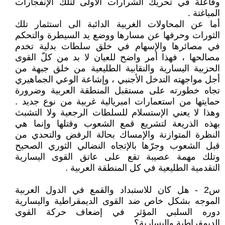
وفاعلة في تحريك الشرارات الأولى لتلك الإنفجارات
المباغتة .
أما عن المحاولات الغربية الدائبة الى استثمار تلك
الثورات وحرفها عن مسارها ووضع يد السيطرة والتحكم
في مصائرها والإسهام في خلق سلطات بدلية تخدم
مصالحها ، فهذا أمر واضح للعيان لا بد من كلّ القوى
الحزبية اليسارية والنقابية الطليعية من خلق جبهة من
أجل مواجهته التدخل الأجنبي ، وإشاعة الوعي الجماهيري
تجاه خطورته على مستقبل المنطقة العربية وضرورة
حمايتها من استعمارات امبريالية غربية من نوع جديد .
وهذا لا يعني الإستسلام للسلطات الرجعية ولا التشبث
بهذه الذريعة لتشريع قمع الشعوب وقتلها وإنما هي
النظرة المتوازنة والإمساك بحالة الرفض والتحدي من
قبل الشعوب وجرّها بالإتجاه النضالي الثوري الصحيح
وتلك مهمة عصيبة تقع على عاتق القوى اليسارية
التقدمية الطليعية في كل المنطقة العربية .
س2 - هل كان للاستبداد والقمع في الدول العربية
الموجه بشكل خاص ضد القوى الديمقراطية واليسارية
دوره السلبي المؤثر في إضعاف حركة القوى
الديمقراطية واليسارية؟