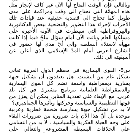
وبالتالي فإن الوقت المتاح لها الآن غير كاف لإنجاز مثل
هذه المهمّة التي تحتاج الى وقت ومراكمة على مدى
طويل كما تحتاج الى قصدية حقيقية عند قيادات تلك
الأحزاب لإجراء هذا التطوير والتضحية ببعض الدكتاتورية
والبيروقراطية التي سيطرت في الآونة الأخيرة على
مسلكها العام وباتت الآن أمام سؤال ملحّ فيما إذا كانت
مهيأة لاستلام السلطة وإلى أيّ مدى لها حضور في
الشارع العربي أمام المدّ الإسلامي الذي أعلن عن
أسبقيته الى ذلك.
س5- القوى اليسارية في معظم الدول العربية تعاني
بشكل عام من التشتت. هل تعتقدون أن تشكيل جبهة
يسارية ديمقراطية واسعة تضم كل القوى اليسارية
والديمقراطية العلمانية ببرنامج مشترك في كل بلد
عربي, مع الإبقاء على تعددية المنابر, يمكن أن يعزز من
قوتها التنظيمية والسياسية وحركتها وتأثيرها الجماهيري؟
لا بد من تشكيل جبهة يسارسة ضخمة قطرية وعربية
موحدة بل أنّ هذا الآن بات ضرورة من ضرورات البقاء
على وجه الحياة الفكرية والسياسية ، لا بد من التسامي
على الخلافات البسيطة المشروعة والتعالي على