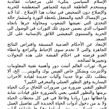
الإسلام السياسي يتكيء على مرجعيات عقائدية
ويستخدم العاطفة الدينية للجماهير المتعطشة للحرية
والإصلاح دون التمحيص في تبعات هذا الإصلاح . لذا لابد
من الإمساك الجيد والمتعقل بلحظة الثورة واستثمار حالة
التحدي التي تعيشها الشعوب ومحاولة جرها باتجاه
الصواب الذي يضمن جدوى تلك الثورات في الوصول الى
الحرية والمستوى المعيشي اللائق بالإنسانية على كل
الصعد.
الإبتعاد عن الأحكام العدمية المسبقة وافتراض النتائج
الجاهزة والتي لا تخدم سوى الإحباط والتراجع واعطاء
العدو فرصته في احكام القبضة على هذه التحولات
وتجييرها لصالحه.
س9- ثورات العالم أثبتت دور وأهمية تقنية المعلومات
والانترنت وبشكل خاص الفيس بوك والتويتر..... الخ، ألا
يتطلب ذلك نوعاً جديدا وآليات جديدة لقيادة الأحزاب
اليسارية وفق التطور العملي والمعرفي الكبير؟
التطور التقني ضرورة من ضرورات اللحاق بركب الحياة
برمتها والتطور التقني يعني بالضرورة خلق قيادات شابة
واعطائها دورا رياديا وفاعلا في في كل محطات الحياة
ولا بد من دخول أدوات الحياة الجديدة الى تفاصيل العمل
الحزبي لتتمكن من نشر أدبياتها وفكرها وإشاعة آليات