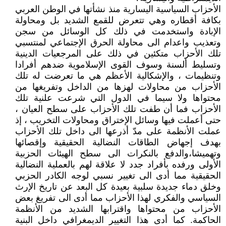
الأحزاب السياسية اليسارية منذ نشأتها في الوطن العربي
بكافة أقطاره وهي تتعرض للقمع الشديد بل ومحاولة
الإبادة واستخدمت في ذلك كل الوسائل من سجن
وتعذيب واعدام الى محاولة الحرق الإجتماعي لمنتسبي
تلك الأحزاب متكئين في ذلك على المرجعيات الدينية
وتسليط ألسنة وسوف القوى الإسلاموية ضدهم أفرادا
وتنظيمات ، والإشكالية الأعظم هي ما تعرضت له تلك
الأحزاب من محاولات لهزها من الداخل وتفريغها من
محتواها ولا سيما في الدول التي شرعت علنية تلك
الأحزاب فما أن طفت تلك الأحزاب على سطح العيان ،
حتى أعملت فيها وسائل الإختراق ومحاولات التخريب ، إذ
عملت الأنظمة على مدّ أذرعها الى داخل تلك الأحزاب
بهدف إجهاض الطاقات النضالية الحقيقية وإقصائها
وتهميشا،والدفع بالنكرات الى سطح الهيئات الحزبية
الأولى ورفده بأفراد جدد لا علاقة لهم بالعملية النضالية
الحقيقية مما أدى الى تغيير نسبي لوجه الكادر الحزبي
وخلق دماء جديدة سلبية بعيدة كل البعد عن تاريخ الإرث
السياسي والفكري لهذا الأحزاب مما أدى الى تفريغ بعض
الأحزاب من محتواها واقترابها الشديد من الأنظمة
الحاكمة. كما أدى هذا التغيير الديمغرافي داخل البنية