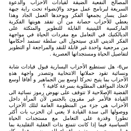
المصالح النفعية الضيقة لقيادات الأحزاب والدعوة
السريعة لبرنامج عمل موحد والإنضواء تحت راية جبهة
عمل يسار يجمعها الفكر ويوحدها العمل الجاد وهذا
يعطي للأحزاب حصانة من أن تفقد هويتها الفكرية
الماركسية اللينينية القابلة للتطوير والمتكئة على
الديالكتيك في التعامل مع مفردات الحياة في مواجهة
الفكر الديني الذي سيتحول الى سلطة تستمد أحكامها
من مرجعية واحدة غير قابلة للنقد والمراجعة أو التطوير
لتفاصيل الحياة ومستجداتها العصرية .
س6- هل تستطيع الأحزاب اليسارية قبول قيادات شابة
ونسائية تقود حملاتها الانتخابية وتتصدر واجهة هذهِ
الأحزاب بما يتيح تحركا أوسع بين الجماهير و أفاقا أوسع
لاتخاذ المواقف المطلوبة بسرعة كافية ؟
القضية الإصلاحية لا تتوقف على نهوض رموز نسائية الى
القيادة فالأمر غير مقرون بالجنس لأن المرأة داخل
الأحزاب هي جزء من المنظومة العامة لتلك الأحزاب
ووصولها الى سدة القيادة لا يعني ان الحزب بات أكثر
تطورا وقدرة على التعامل مع مستجدات الحياة
السياسية فيما إذا كانت تتمتع بذات العقلية التقليدية بما