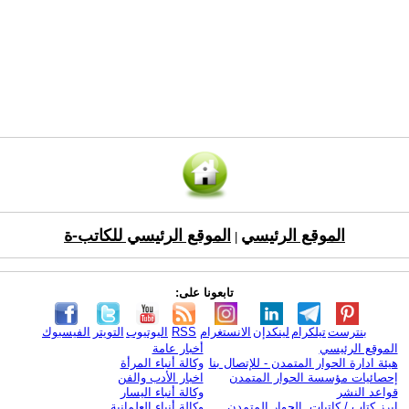
الموقع الرئيسي
الموقع الرئيسي للكاتب-ة
|
تابعونا على:
بنترست
تيلكرام
لينكدإن
الانستغرام
RSS
اليوتيوب
التويتر
الفيسبوك
الموقع الرئيسي
أخبار عامة
هيئة ادارة الحوار المتمدن - للإتصال بنا
وكالة أنباء المرأة
إحصائيات مؤسسة الحوار المتمدن
اخبار الأدب والفن
قواعد النشر
وكالة أنباء اليسار
ابرز كتاب / كاتبات الحوار المتمدن
وكالة أنباء العلمانية