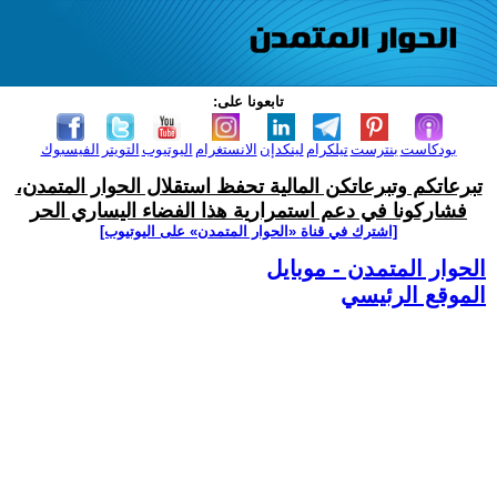
تابعونا على:
بودكاست
بنترست
تيلكرام
لينكدإن
الانستغرام
اليوتيوب
التويتر
الفيسبوك
تبرعاتكم وتبرعاتكن المالية تحفظ استقلال الحوار المتمدن،
فشاركونا في دعم استمرارية هذا الفضاء اليساري الحر
[اشترك في قناة ‫«الحوار المتمدن» على اليوتيوب]
الحوار المتمدن - موبايل
الموقع الرئيسي