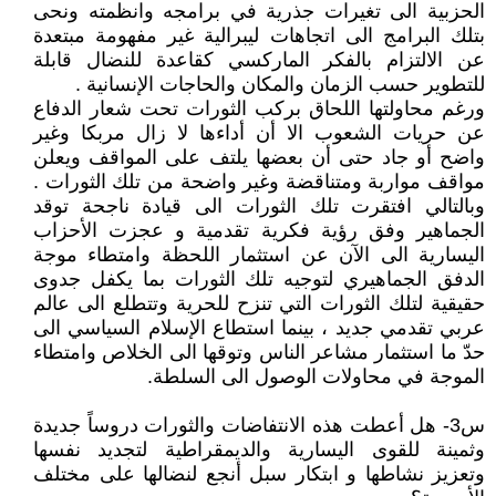
الحزبية الى تغيرات جذرية في برامجه وانظمته ونحى
بتلك البرامج الى اتجاهات ليبرالية غير مفهومة مبتعدة
عن الالتزام بالفكر الماركسي كقاعدة للنضال قابلة
للتطوير حسب الزمان والمكان والحاجات الإنسانية .
ورغم محاولتها اللحاق بركب الثورات تحت شعار الدفاع
عن حريات الشعوب الا أن أداءها لا زال مربكا وغير
واضح أو جاد حتى أن بعضها يلتف على المواقف ويعلن
مواقف مواربة ومتناقضة وغير واضحة من تلك الثورات .
وبالتالي افتقرت تلك الثورات الى قيادة ناجحة توقد
الجماهير وفق رؤية فكرية تقدمية و عجزت الأحزاب
اليسارية الى الآن عن استثمار اللحظة وامتطاء موجة
الدفق الجماهيري لتوجيه تلك الثورات بما يكفل جدوى
حقيقية لتلك الثورات التي تنزح للحرية وتتطلع الى عالم
عربي تقدمي جديد ، بينما استطاع الإسلام السياسي الى
حدّ ما استثمار مشاعر الناس وتوقها الى الخلاص وامتطاء
الموجة في محاولات الوصول الى السلطة.
س3- هل أعطت هذه الانتفاضات والثورات دروساً جديدة
وثمينة للقوى اليسارية والديمقراطية لتجديد نفسها
وتعزيز نشاطها و ابتكار سبل أنجع لنضالها على مختلف