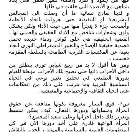
فيها من جمود و تفرد واقصاء للغير ضمن فعل يكاد
يتماهى مع الأنظمة التي خلقت في ظلها.
و لدينا نماذج نسائية ما أن وصلت الى المجالس
التشريعية او التنفيذية حتى هرولت باتجاه الأنظمة
وأصبحت جزء لا يتجزأ منها من حيث الأداء ولكن بشكل
ولون وشعارات تتناقض مع الأداء الحقيقي والعملي لها .
القضية الحقيقية هي خلق كوادر ودماء جديدة تحمل
قصدية حقيقية للإصلاح والتغيير الديمقراطي الثوري الجاد
بعيدا عن المكتسبات الفردية الطامحة بالسلطة المقزمة
فحسب ..
ومن هنا أقول لا بد من ربيع شبابي ثوري ينطلق من
داخل الأحزاب ذاتها حتى تصبح تلك الأحزاب مؤهلة للقيام
بدورها الطليعي في تحقيق تغيير نوعي في الحياة
السياسية العربية وما يترتب على ذلك من انعكاسات
على الحياة الثقافية والإجتماعية والمعيشية .
س7- قوي اليسار معروفة بكونها مدافعة عن حقوق
المرأة ومساواتها ودورها الفعال، كيف يمكن تنشيط
وتعزيز ذلك داخل أحزابها وعلى صعيد المجتمع؟
المرأة الواعية قادرة على أخذ دورها الان في كل
المنظومات العلمية والسياسية والمهنية ، الجدير بالنقاش