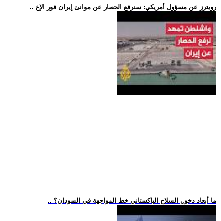
.. رويترز عن مسؤول أمريكي: سنرفع الحصار عن موانئ إيران فور الإع
.. ما أبعاد دخول السلاح الباكستاني خط المواجهة في السودان؟