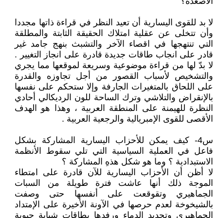
الأصعدة؟
لا بد للقوى اليسارية أن تعيد النظر في قراءة ذاتها مجددا
وأن تتخلى عن عقلية امتلاك الحقيقة الثابتة والمطلقة
التي تنتهجها في اقصاء الآخر والتشبث بنهج جامد غير
قادر على انجاب طاقات جديدة قادرة على انجاز التغيير .
لا بدّ لها من قراءة موضوعية وسريعة لموقعها مما يجري
والتشخيص لأسباب القصور من أجل تجاوزه والقدرة
على اللحاق بالمتغيرات الجارفة وإلا ستحكم على نفسها
بالإنقراض والتلاشي وترك الساحة للون الرديكالي أحادي
النظرة للهيمنة على المنطقة العربية ، وهذا هو الهدف
الأقصى للقوى الإمبريالية والرجعية العربية .
س4- كيف يمكن للأحزاب اليسارية المشاركة بشكل
فاعل في العملية السياسية التي تلي سقوط الأنظمة
الاستبدادية ؟ وما هو شكل هذهِ المشاركة ؟
لا أظن أن الأحزاب اليسارية للآن قادرة على امتطاء
الموجة ذلك أنها عاشت فترة طويلة من السبات
الجماهيري وتقوقعت على أنفسها حتى وصفت
بالشيخوخة لعدم حرصها في الآونة الأخيرة على الإمتداد
الجماهيري وتجديد الدماء ورفدها بطاقات شبابة حيوية