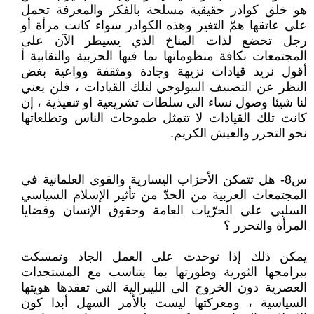
هو خلق كوادر حقيقية مسلحة بالفكر والمعرفة تحمل
على عاتقها همّ التغير وهذه الكوادر سواء كانت مرأة أو
رجل تخضع لذات المناخ الذي يسيطر الآن على
المجتمعات بكافة منظوماتها بما فيها الحزبية والنقابية أ
أقول نريد قيادات نزيهة وجادة ومثقفة وواعية بغض
النظر عن التصنيف البيولوجي لتلك القيادات ، فلن يعني
لنا شيئا وصول نساء الى سلطات تشريعية او تنفيذية ، إن
كانت تلك القيادات لا تتمثل طموحات الناس وتطلعاتها
نحو التحرر والعيش الكريم.
س8- هل تتمكن الأحزاب اليسارية والقوى العلمانية في
المجتمعات العربية من الحدّ من تأثير الإسلام السياسي
السلبي على الحرّيات العامة وحقوق الإنسان وقضايا
المرأة والتحرر ؟
يمكن ذلك إذا توحدت على العمل الجاد وتمسكت
ببرامجها الثورية وطورتها بما يتناسب مع المستجدات
العصرية دون الخروج الى الليبرالية التي تفقدها هويتها
السياسية ، ومعركتها ليست بالأمر السهل أبدا كون