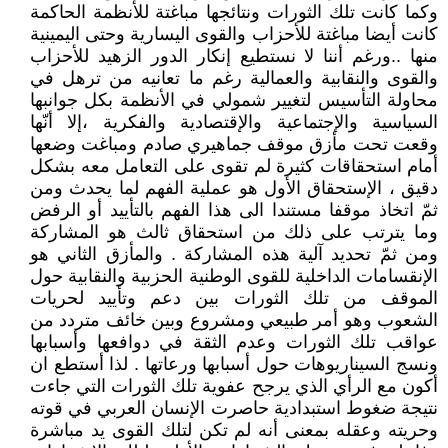
وكما كانت تلك الثورات ونتائجها مباغتة للأنظمة الحاكمة
كانت أيضا مباغتة للأحزاب والقوى اليسارية وحتى اليمينية
منها ..ورغم أننا لا نستطيع إنكار الدور الزهيد للأحزاب
والقوى والنقابية والعمالية رغم ما تعانيه من ترهل في
محاولة التأسيس لتغيير شمولي في الأنظمة بكل جوانبها
السياسية والإجتماعية والإقتصادية والفكرية ،إلا أنّها
وقعت تحت مأزق موقف جماهيري صادم ومباغت وضعها
أمام استحقاقات كثيرة لم تقوى على التعامل معه بشكل
دقيق ، الإستحقاق الأول هو عملية الفهم لما يحدث ومن
ثمّ اتخاذ موقفا مستندا الى هذا الفهم بالتأييد أو الرفض
وما يترتب على ذلك من استحقاق ثالث هو المشاركة
ومن ثمّ تحديد آلية هذه المشاركة . والمأزق الثاني هو
الإنقسامات الداخلية للقوى الوطنية الحزبية والنقابية حول
الموقف من تلك الثورات بين دعم وتأييد لحريات
الشعوب وهو أمر طبيعي ومشروع وبين خائف متردد من
عواقب تلك الثورات وعدم الثقة في دوافعها وأسبابها
ونسج السيناريوهات حول أسبابها ورعاتها . لذا أستطع ان
أكون مع الرأي الذي يرجح عفوية تلك الثورات التي جاءت
نتيجة ضغوط استبدادية حاصرت الإنسان العربي في قوته
وحريته وعقله بمعنى أنه لم تكن لتلك القوى يد مباشرة