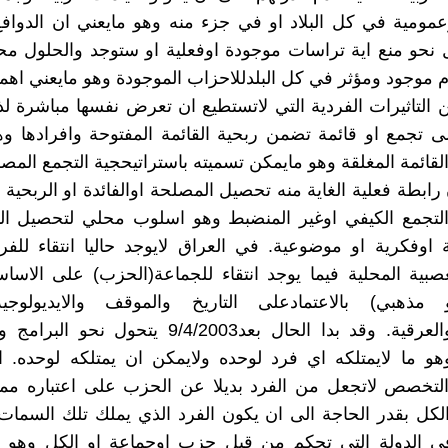
مومية في كل البلاد او في جزء منه وهو مايعني ان الدوافع
 نحو منع اية تراسات موجودة اوفعلية او ستوجد والحلول محلها
ام موجود ومؤثر في كل البلدللاحزاب الموجودة وهو مايعني اهمي
 التاثيرات الفردية التي لاتستطيع ان تعرض نفسها مباشرة لذا
لى تجمع او قائمة تضمن ربحية القائمة المفتوحة وافرادها وه
قائمة المغلقة وهو مايمكن تسميته باستراتيحجية التجمع المص
ابطة فعلية الغاية منه تحصيل المصلحة اوالفائدة او الربحية و
التجمع الكيفي اوغير المنضبط وهو اسلوب محلي لتحصيل ال
 اوفكرية او موضوعية. في العراق لايوجد حاليا انتقاء للفر
بية المحلية فيما يوجد انتقاء للجماعة(الحزب) على الاسا
ذهبي) بالاعتمادعلى التاريخ والموقف والايديولوجي
الاسلامية)والعرقية. وقد بدا الحال بعد9/4/2003 يتحول
هو ما لايمتلكه اي فرد لوحده ولايمكن ان يمتلكه لوحده. ا
التخصص لاتجعل من الفرد بديلا عن الحزب على اعتباره ممثل
لكل بقدر الحاجة الى ان يكون الفرد الذي يملك تلك السما
ي الدولة التي تحكم من قبل حزب اوجماعة او الكل وهو م