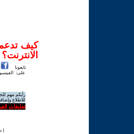
كيف تدعم-
الانترنت؟
تابعونا
على:
الفيسب
رأيكم مهم للج
للاطلاع وإضافة
تعليقات الف
|
ن