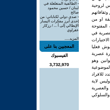
-
الطائفية المتغلغلة في
يس لروحية
لبنان / حسين محمود
وثقافاتهم
صالح
-
صدى دولي لكتاباتي: من
قة او من
إحدى أبرز مفكرات اليسار
الإيطالي إلى أ ... / رزكار
 المفتوحة
عقراوي
لعصرية في
المزيد.....
لاختيارات
المعجبين بنا على
وش فعليا
ورة عصرية
الفيسبوك
وانين وهو
3,732,970
موضوعية
دد للافراد
ليس لاية
والعصرية
 والسلوكي