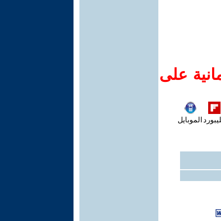
انية على
يبورد
الموبايل