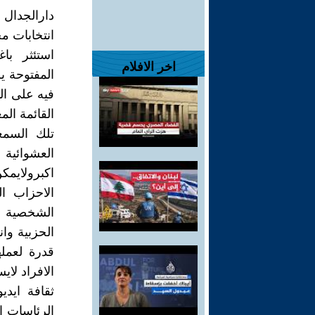
دارالجدال 
استئثر با
اخر الافلام
المفتوحة ي
فيه على الت
القائمة الم
تلك السمعة
العشوائية
اكبرولايمك
الاحزاب ا
الشخصية فع
الحزبية وا
قدرة لعمله
الافراد لا
ثقافة ايد
الرئاسات ا