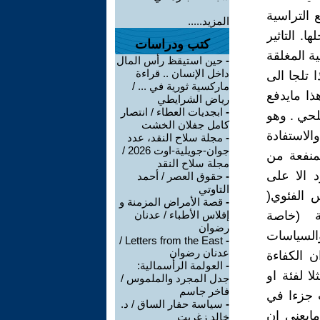
 التراسية
المزيد.....
. التاثير
كتب ودراسات
ة المغلقة
-
حين استيقظ رأس المال
داخل الإنسان .. قراءة
 تلجا الى
ماركسية ثورية في ... /
ذا مايدفع
رياض الشرايطي
-
ابجديات العطاء / انتصار
لحي . وهو
كامل جفلان الخشت
الاستفادة
-
مجلة سلاح النقد، عدد
جوان-جويلية-اوت 2026 /
منفعة من
مجلة سلاح النقد
د الا على
-
حقوق العصر / أحمد
التاوتي
س الفئوي(
-
قصة الأمراض المزمنة و
ة (خاصة
إفلاس الأطباء / عدنان
رضوان
 نحو البرامج والسياسات
Letters from the East /
-
عدنان رضوان
ن الكفاءة
-
العولمة الرأسمالية:
ا لفئة او
جدل المجرد والملموس /
فاخر جاسم
ت جزءا في
-
سياسة حفار الساق / د.
ايعني ان
خالد زغريت