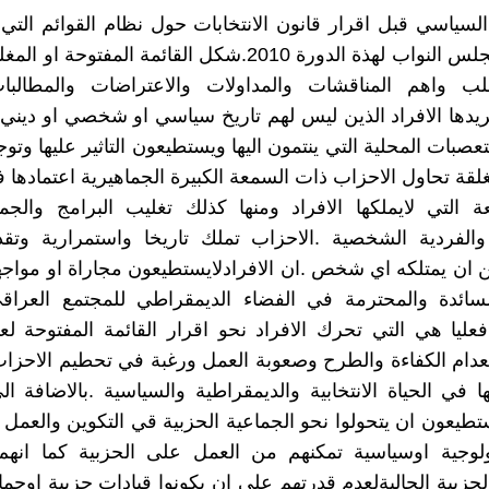
السياسي قبل اقرار قانون الانتخابات حول نظام القوائم التي
انتخابات مجلس النواب لهذة الدورة 2010.شكل القائمة المفتوحة
غلب واهم المناقشات والمداولات والاعتراضات والمطالبات
ريدها الافراد الذين ليس لهم تاريخ سياسي او شخصي او ديني
عصبات المحلية التي ينتمون اليها ويستطيعون التاثير عليها وتوجي
غلقة تحاول الاحزاب ذات السمعة الكبيرة الجماهيرية اعتمادها ف
 التي لايملكها الافراد ومنها كذلك تغليب البرامج والجم
 والفردية الشخصية .الاحزاب تملك تاريخا واستمرارية وتق
ن ان يمتلكه اي شخص .ان الافرادلايستطيعون مجاراة او مواج
لسائدة والمحترمة في الفضاء الديمقراطي للمجتمع العراقي
ليا هي التي تحرك الافراد نحو اقرار القائمة المفتوحة لع
نعدام الكفاءة والطرح وصعوبة العمل ورغبة في تحطيم الاحزاب
ا في الحياة الانتخابية والديمقراطية والسياسية .بالاضافة ا
يستطيعون ان يتحولوا نحو الجماعية الحزبية قي التكوين والعمل
يولوجية اوسياسية تمكنهم من العمل على الحزبية كما انه
لحزبية الحاليةلعدم قدرتهم على ان يكونوا قيادات حزبية اوجم