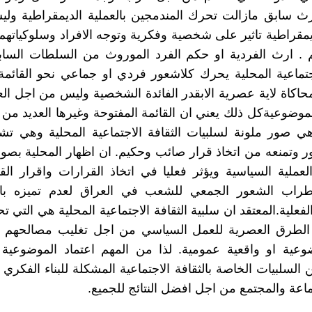
رث سابق مازالت تحرك المندمجين بالعملية الديمقراطية ول
يمقراطية تاثير على شخصية وفكرية وتوجه الافراد وسلوكياتهم 
 . ارث الفردية او حكم الفرد الموروث من السلطات الساب
اجتماعية المحلية يحرك كلاشعور فردي او جماعي نحو القائمة
اكاة لاية عصرية الابقدر الفائدة الشخصية وليس من اجل ا
لموضوعيةكل ذلك يعني ان القائمة المفتوحة وغيرها العديد من ا
ي صور ملونة لسلبيات الثقافة الاجتماعية المحلية وهي تش
 وتمنعه من اتخاذ قرار صائب وحكيم. ان اظهار المحلية بص
عملية السياسية ويؤثر فعليا في اتخاذ القرارات واقرار الق
اب الشعور الجمعي للشعب في العراق لعدم تميزه بال
فعلية.المعتقد ان سلبية الثقافة الاجتماعية المحلية هي التي تح
د الطرق العصرية للعمل السياسي من اجل تغليب مصالحهم و
وعية او واقعية عمومية. لذا من المهم اعتماد الموضوعية 
ن السلبيات الخاصة بالثقافة الاجتماعية المشكلة للبناء الفكري
ماعة والمجتمع من اجل افضل النتائج للجميع.