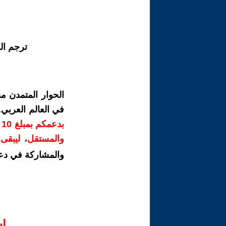
ترجم ال
الحوار المتمدن م
في العالم العربي
ب
والمستقل، ليبقى ص
والمشاركة في دع
ا‫