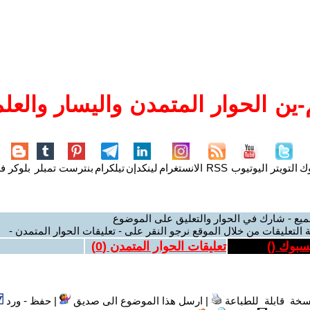
ين الحوار المتمدن واليسار والعلم
وك
التويتر
اليوتيوب
RSS
الانستغرام
لينكدإن
تيلكرام
بنترست
تمبلر
بلوكر
فل
ميع - شارك في الحوار والتعليق على الموضوع
 التعليقات من خلال الموقع نرجو النقر على - تعليقات الحوار المتمدن -
يسبوك (
)
تعليقات الحوار المتمدن (
0
)
سخة قابلة للطباعة
|
ارسل هذا الموضوع الى صديق
|
حفظ - ورد