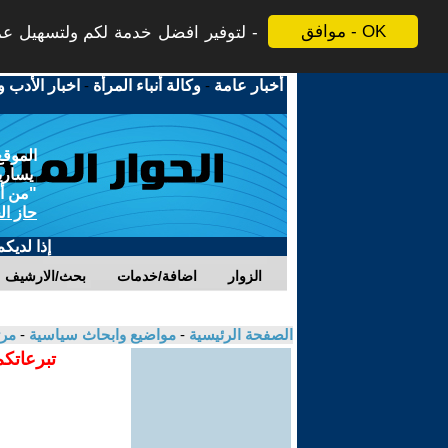
موافق - OK
لتوفير افضل خدمة لكم ولتسهيل عملي
أخبار عامة
-
وكالة أنباء المرأة
-
اخبار الأدب و
الموقع
يسارية
"من أج
حاز ال
إذا لديك
الزوار
اضافة/خدمات
بحث/الارشيف
الصفحة الرئيسية
-
مواضيع وابحاث سياسية
-
مر
تبرعاتكم