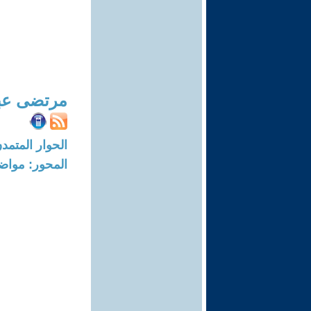
مرتضى عب
الحوار المتمدن-العدد: 3400 - 11
المحور: مواض