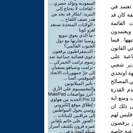
السعودية وتؤكد حصري ...
 تعتمد في
-
لقاحات لا تحتاج إلى
التبريد: ابتكار قد يحد من
 او المغلقة كان قد
هدر نصف اللقاح ...
 القائمة
-
الولايات المتحدة تستعد
لغزو كوبا
 ويعتمدون
-
ما الذي يعوق تنويع
هها . فيما
روسيا تجارتها مع دول
الجنوب العالمي؟
ي القانون
-
الديمقراطيون يرفعون
اعية على
دعوى قضائية جماعية ضد
رسوم ترامب الجمركي ...
دير شعبي
-
ترامب ونتنياهو يسعيان
هة اوتحدي
إلى جرّ جمهوريات الاتحاد
السوفيتي السا ...
.المصالح
-
تأثير الميلاتونين
والمغنيسيوم على الأرق
دم القدرة
-
أبرز مواصفات MatePad
 ومنع اية
Pro 12 الجديد من هواوي
-
إطلاق موقع إلكتروني
لى ذلك ان
روسي يحول المواطنين
 فليس لهم
إلى مراقبين للنباتات ...
-
العثور على خاتم بلقاني
م يرفضون
عمره قرون يكشف أسرار
اعية خاصة
شبكة التجارة في ...