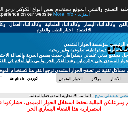
ة التصفح والنشر، الموقع يستخدم بعض أنواع الكوكيز نرجو النق
More info - المزيد
experience on our website
الفن
-
وكالة أنباء اليسار
-
وكالة أنباء العلمانية
-
وكالة أنباء العمال
-
وكا
الاقتصاد
-
اخبار الطب والعلوم
 الرئيسي لمؤسسة الحوار المتمدن
، علمانية، ديمقراطية، تطوعية وغير ربحية
ل مجتمع مدني علماني ديمقراطي حديث يضمن الحرية والعدالة الاجتم
حوار المتمدن على جائزة ابن رشد للفكر الحر والتى نالها أعلام في الفك
م مشاكل تقنية في تصفح الحوار المتمدن نرجو النقر هنا لاستخدام الموقع
كوردي
English
الاخبار
مراكز
الحوار المتمدن
تضى عبدعلي مديح
- القائمة الانتخابية المفتوحةاوالمغلقة
 وتبرعاتكن المالية تحفظ استقلال الحوار المتمدن، فشاركونا 
استمرارية هذا الفضاء اليساري الحر