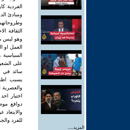
الفردية كا
ومبادئ الد
وطروحاتهم
الثقافة ال
وهو ليس مح
العمل او ا
السياسية ه
على الشعور
سائد في ال
يسبب اظطر
والعصرية ال
اختيار اح
دوافع موض
والابتعاد ع
للفرد والج
المزيد.....