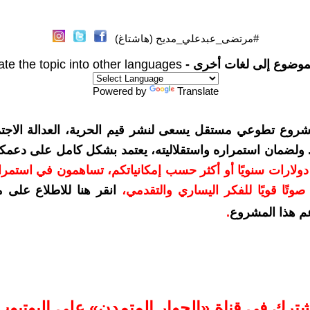
#مرتضى_عبدعلي_مديح (هاشتاغ)
موضوع إلى لغات أخرى -
ate the topic into other languages
Powered by
Translate
شروع تطوعي مستقل يسعى لنشر قيم الحرية، العدالة الاجتم
. ولضمان استمراره واستقلاليته، يعتمد بشكل كامل على دعمك
دعمكم بمبلغ 10 دولارات سنويًا أو أكثر حسب إمكانياتكم، تساهمون في استم
وتًا قويًا للفكر اليساري والتقدمي
،
انقر هنا للاطلاع على 
م هذا المشروع
.
شترك في قناة «الحوار المتمدن» على اليوتيوب