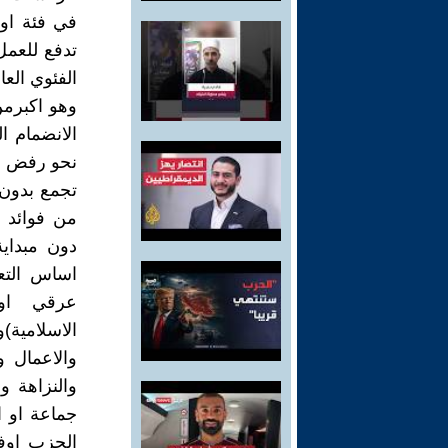
في فئة اوع
تدفع للعمل
الفئوي الع
وهو اكبرمن
الانضمام ا
نحو رفض ال
تجمع بدون ر
من فوائد 
دون مبداية
اساس التعص
عرقي او م
والاعمال و
والنزاهة و
جماعة او ا
الحزب اوف