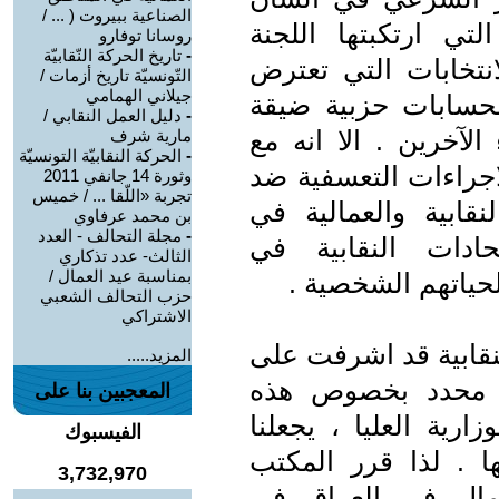
الصناعية ببيروت ( ... /
لتي ارتكبتها اللجنة
روسانا توفارو
-
تاريخ الحركة النّقابيّة
لانتخابات التي تعترض
التّونسيّة تاريخ أزمات /
جيلاني الهمامي
 لحسابات حزبية ضيقة
-
دليل العمل النقابي /
لآخرين . الا انه مع
مارية شرف
-
الحركة النقابيّة التونسيّة
اجراءات التعسفية ضد
وثورة 14 جانفي 2011
تجربة «اللّقا ... / خميس
نقابية والعمالية في
بن محمد عرفاوي
-
مجلة التحالف - العدد
حادات النقابية في
الثالث- عدد تذكاري
بمناسبة عيد العمال /
حياتهم الشخصية .
حزب التحالف الشعبي
الاشتراكي
لنقابية قد اشرفت على
المزيد.....
بي محدد بخصوص هذه
المعجبين بنا على
ارية العليا ، يجعلنا
الفيسبوك
 . لذا قرر المكتب
3,732,970
لعمال في العراق في