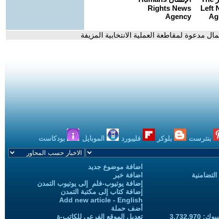
مال مدعوة لمقاطعة العملية الانتخابية المزيفة
بنترست
بلوكر
فليبورد
الموبايل
بودكاست
اضافة موضوع جديد
التضامنية
اضافة خبر
إضافة يوتيوب-فلم إلى يوتيوب التمدن
إضافة كتاب إلى مكتبة التمدن
Add new article - English
أضف حملة
3,732,97
تعديل الموقع الفرعي للكاتب-ة