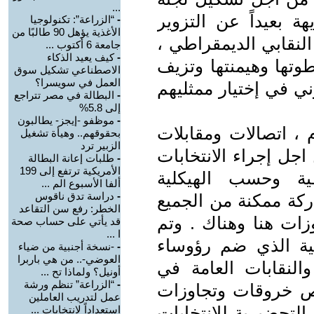
...
ة بعيداً عن التزوير
-
“الزراعة”: تكنولوجيا
الأغذية يؤهل 90 طالبًا من
لنقابي الديمقراطي ،
جامعة 6 أكتوب ...
-
كيف يعيد الذكاء
ها وهيمنتها وتزيف
الاصطناعي تشكيل سوق
العمل في سويسرا؟
ني في إختيار ممثليهم
-
البطالة في مصر تتراجع
إلى 5.8%
-
موظفو -إيجز- يطالبون
م ، اتصالات ومقابلات
بحقوقهم.. وهيأة تشغيل
الزبير ترد
جل إجراء الانتخابات
-
طلبات إعانة البطالة
الأمريكية ترتفع إلى 199
طية وحسب الهيكلية
ألفا الأسبوع الم ...
-
دراسة تدق ناقوس
اركة ممكنة من الجميع
الخطر: رفع سن التقاعد
ات هنا وهناك . وتم
قد يأتي على حساب صحة
ا ...
ابية الذي ضم رؤوساء
-
-نسخة أجنبية من ضياء
العوضي-.. من هي باربرا
والنقابات العامة في
أونيل؟ ولماذا تح ...
-
“الزراعة” تنظم ورشة
/ 2011 الذي شخص خروقات وتجاوزات
عمل لتدريب العاملين
 التحضيرية للانتخابات
استعداداً لانتخابات ...