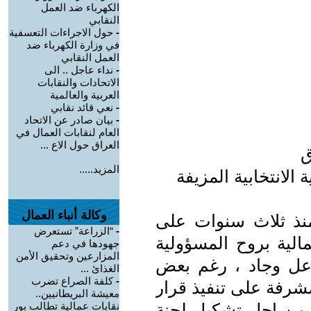
الكهرباء ضد العمل
النقابي
-
حول الاجراءات التعسفية
في وزارة الكهرباء ضد
العمل النقابي
-
نداء عاجل .. الى
الاتحادات والنقابات
العربية والعالمية
-
نعي قائد نقابي
-
بيان صادر عن الاتحاد
العام لنقابات العمال في
العراق حول الاع ...
ق
المزيد.....
الانتخابية المزيفة
وكالة أنباء العمال
 منذ ثلاث سنوات على
-
“الزراعة” تستعرض
عمالية بروح المسؤولية
جهودها في دعم
المزارعين وتحقيق الأمن
فاعل وجاد ، رغم بعض
الغذائ ...
-
كلفة الصراع تضرب
لمشرفة على تنفيذ قرار
معيشة البريطانيين..
جلس الحكم رقم ( 3 ) لسنة 2004 من اجل تشكيل لجنة
نقابات عمالية تطالب بور