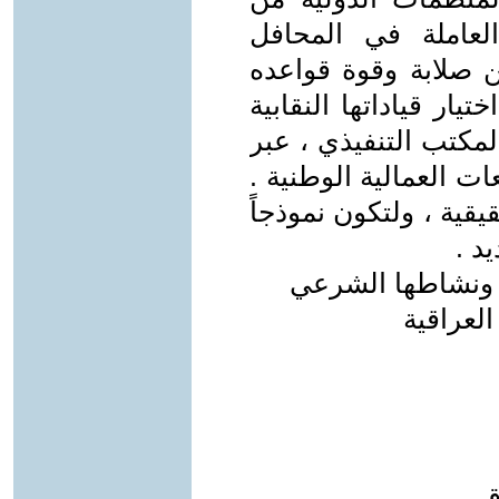
لعاملة في المحافل
من صلابة وقوة قواعده
يار قياداتها النقابية
المكتب التنفيذي ، عبر
ات العمالية الوطنية .
قية ، ولتكون نموذجاً
د .
ية ونشاطها الشرعي
العراقية
ق