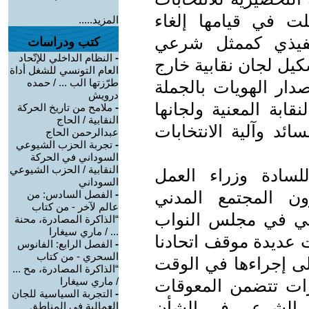
ت في قيامها إلغاء
المزيد.....
لتنفيذي كممثل شرعي
كتب ودراسات
-
النظام الداخلي للإتّحاد
كيل لجان نقابية خارج
العام التونسي للشغل أداة
طرّزتها الب ... / حمده
صدار الهويات بالجملة
درويش
ابة المعنية ولجانها
-
ملامح من تاريخ الحركة
النقابية / الحاج
ائد وآلية الانتخابات
عبدالرحمن الحاج
-
تجربة الحزب الشيوعي
السوداني في الحركة
النقابية / الحزب الشيوعي
لسادة وزراء العمل
السوداني
ون المجتمع المدني
-
الفصل السادس: من
عالم لآخر - من كتاب
ني في مجلس النواب
“الذاكرة المصادرة، محنة
... / ماري سيغارا
 عديدة موقف اتحادنا
-
الفصل الرابع: الفانوس
السحري - من كتاب
على إجراءها في الوقت
“الذاكرة المصادرة، مح ...
/ ماري سيغارا
رات تتضمن المعوقات
-
التجربة السياسية للجان
ر الشرعي في الشأن
العمالية في المناطق