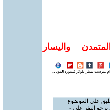
متمدن واليسار
م
بنترست
تمبلر
بلوكر
فليبورد
الموبايل
عليق على الموضوع
نرجو النقر على -