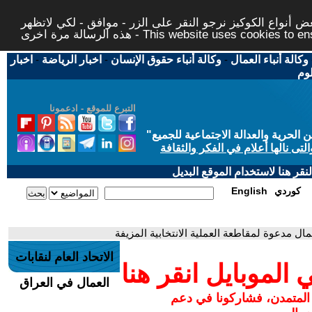
 أنواع الكوكيز نرجو النقر على الزر - موافق - لكي لاتظهر
This website uses cookies to ensure you ge
وكالة أنباء العمال
-
وكالة أنباء حقوق الإنسان
-
اخبار الرياضة
-
اخبار
لوم
التبرع للموقع - ادعمونا
حرية والعدالة الاجتماعية للجميع
"
تى نالها أعلام في الفكر والثقافة
قر هنا لاستخدام الموقع البديل
كوردي
English
مال مدعوة لمقاطعة العملية الانتخابية المزيفة
الاتحاد العام لنقابات
لموبايل انقر هنا
العمال في العراق
 المتمدن، فشاركونا في دعم