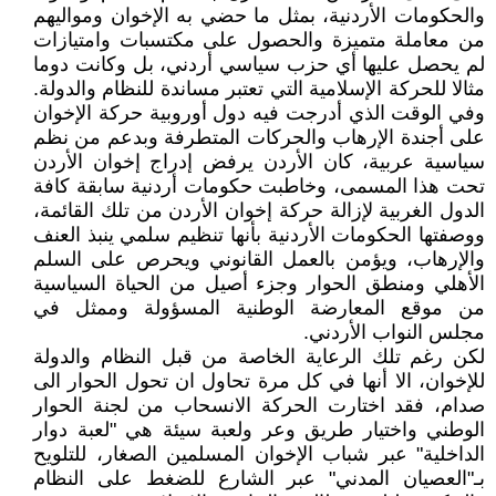
والحكومات الأردنية، بمثل ما حضي به الإخوان ومواليهم
من معاملة متميزة والحصول على مكتسبات وامتيازات
لم يحصل عليها أي حزب سياسي أردني، بل وكانت دوما
مثالا للحركة الإسلامية التي تعتبر مساندة للنظام والدولة.
وفي الوقت الذي أدرجت فيه دول أوروبية حركة الإخوان
على أجندة الإرهاب والحركات المتطرفة وبدعم من نظم
سياسية عربية، كان الأردن يرفض إدراج إخوان الأردن
تحت هذا المسمى، وخاطبت حكومات أردنية سابقة كافة
الدول الغربية لإزالة حركة إخوان الأردن من تلك القائمة،
ووصفتها الحكومات الأردنية بأنها تنظيم سلمي ينبذ العنف
والإرهاب، ويؤمن بالعمل القانوني ويحرص على السلم
الأهلي ومنطق الحوار وجزء أصيل من الحياة السياسية
من موقع المعارضة الوطنية المسؤولة وممثل في
مجلس النواب الأردني.
لكن رغم تلك الرعاية الخاصة من قبل النظام والدولة
للإخوان، الا أنها في كل مرة تحاول ان تحول الحوار الى
صدام، فقد اختارت الحركة الانسحاب من لجنة الحوار
الوطني واختيار طريق وعر ولعبة سيئة هي "لعبة دوار
الداخلية" عبر شباب الإخوان المسلمين الصغار، للتلويح
بـ"العصيان المدني" عبر الشارع للضغط على النظام