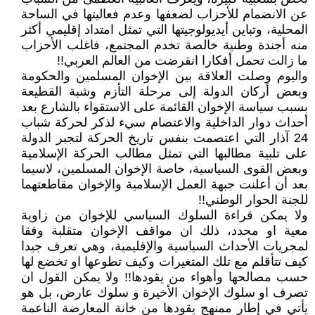
عن الانضمام للأحزاب لضعفها وعدم فعاليتها في الساحة
المحلية، وتباين أيديولوجيتها التي تمثل امتداد إقليمي أكثر
منه أجندة وطنية خالصة تخدم المجتمع، فاغلب الأحزاب
ما زالت تحمل أفكارا انقرضت من العالم العربي!!
واليوم وصلت العلاقة بين الإخوان المسلمين والحكومة
وبعض أركان الدولة إلى مرحلة التأزم وشبة القطيعة
بسبب سياسة الإخوان القائمة على الاستقواء بالشارع بعد
أحداث دوار الداخلية والاعتصام سيء لذكر لحركة شباب
24 آذار التي اعتصمت بنفس تاريخ الحركة لتجبر الدولة
على تلبية مطالبها التي تمثل مطالب الحركة الإسلامية
وبعض القوى السياسية، خاصة الإخوان المسلمين، لاسيما
بعد أن أعلنت جبهة العمل الإسلامية والإخوان مقاطعتهما
للجنة الحوار الوطني!!
ولا يمكن قراءة السلوك السياسي للإخوان من زاوية
معية او محدد، ذلك ان مواقف الإخوان متقلبة وفقا
لمجريات الأحداث السياسية والإقليمية، وهي تعرف جيدا
كيف تتأقلم مع تلك المتغيرات وكيف تطوعها او تخضع لها
حسب مصالحها وأهواء من يقودها!! ولا يمكن القول ان
تصرف او سلوك الإخوان الأخيرة و سلوك عارض، بل هو
يأتي في إطار ممنهج يقودها من خانة المعارضة الناعمة