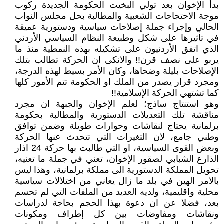
بدأ الإخوان بعد تولي البخيت الحكومة الجديدة ركوب
موجة الاحتجاجات الشعبية والمطالبة بحل مجلس النواب
الحالي وإجراء جملة إصلاحات سياسية ودستورية عميقة
في تأثيرها على شكل وطبيعة النظام السياسي الأردني
الذي اتفق الأردنيون على تشكيله بهذه النمطية منذ ما
يربو على نصف قرن!! والانكى ان الحركة تطالب بتلك
الإصلاحات بليلة وضحاها، وكان الأمر بسيط لهذه الدرجة،
ومجرد قرار يصدر من الملك او الحكومة تتم الأمور كلها
كما تشتهي الحركة الإسلامية!!
وهو استنتاج ساذج؛ لعلم الإخوان والجبهة ان مجرد
مناقشة تلك التعديلات الدستورية والمطالبة بحكومة
برلمانية يحتاج لنقاشات وحوارات طويلة وضمن توافق
وطني جامع، لان التغيرات التي تتحدث عنها الحركة
وبعض القوى السياسية، او التي طالبت بها حركة 24 اذار
الذارع الشبابي لصقور الإخوان، تعني في جملة ما تعنيه،
تحويل المملكة الدستورية الى مملكة برلمانية، وهذا ليس
بالامر الهين في بلد ما زال يعاني من اختلالات سياسية
محلية واقليمية، ولديه العديد من الملفات التي لم تحسم
بعد، فضلا عن ان دعوة بهذا الحجم بحاجة لدراسات
ونقاشات ومفاوضات بين كل إطراف ومكونات