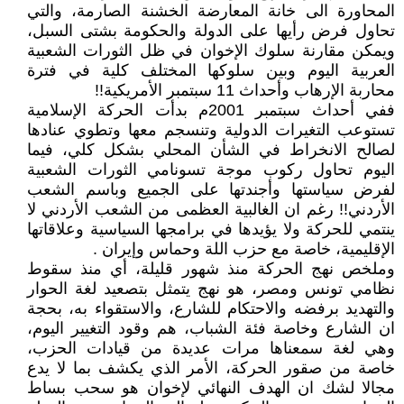
المحاورة الى خانة المعارضة الخشنة الصارمة، والتي
تحاول فرض رأيها على الدولة والحكومة بشتى السبل،
ويمكن مقارنة سلوك الإخوان في ظل الثورات الشعبية
العربية اليوم وبين سلوكها المختلف كلية في فترة
محاربة الإرهاب وأحداث 11 سبتمبر الأمريكية!!
ففي أحداث سبتمبر 2001م بدأت الحركة الإسلامية
تستوعب التغيرات الدولية وتنسجم معها وتطوي عنادها
لصالح الانخراط في الشأن المحلي بشكل كلي، فيما
اليوم تحاول ركوب موجة تسونامي الثورات الشعبية
لفرض سياستها وأجندتها على الجميع وباسم الشعب
الأردني!! رغم ان الغالبية العظمى من الشعب الأردني لا
ينتمي للحركة ولا يؤيدها في برامجها السياسية وعلاقاتها
الإقليمية، خاصة مع حزب اللة وحماس وإيران .
وملخص نهج الحركة منذ شهور قليلة، أي منذ سقوط
نظامي تونس ومصر، هو نهج يتمثل بتصعيد لغة الحوار
والتهديد برفضه والاحتكام للشارع، والاستقواء به، بحجة
ان الشارع وخاصة فئة الشباب، هم وقود التغيير اليوم،
وهي لغة سمعناها مرات عديدة من قيادات الحزب،
خاصة من صقور الحركة، الأمر الذي يكشف بما لا يدع
مجالا لشك ان الهدف النهائي لإخوان هو سحب بساط