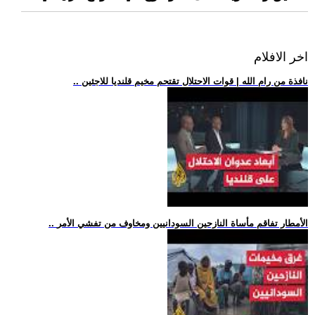
اخر الافلام
.. نافذة من رام الله | قوات الاحتلال تقتحم مخيم قلنديا للاجئين
.. الأمطار تفاقم مأساة النازحين السودانيين ومخاوف من تفشي الأمر