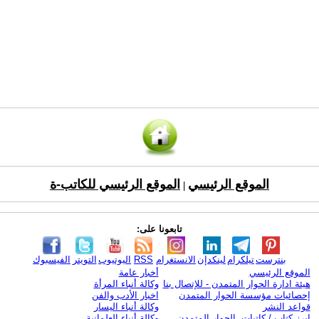
الموقع الرئيسي
الموقع الرئيسي للكاتب-ة
|
تابعونا على:
بنترست
تيلكرام
لينكدإن
الانستغرام
RSS
اليوتيوب
التويتر
الفيسبوك
الموقع الرئيسي
أخبار عامة
هيئة ادارة الحوار المتمدن - للإتصال بنا
وكالة أنباء المرأة
إحصائيات مؤسسة الحوار المتمدن
اخبار الأدب والفن
قواعد النشر
وكالة أنباء اليسار
ابرز كتاب / كاتبات الحوار المتمدن
وكالة أنباء العلمانية