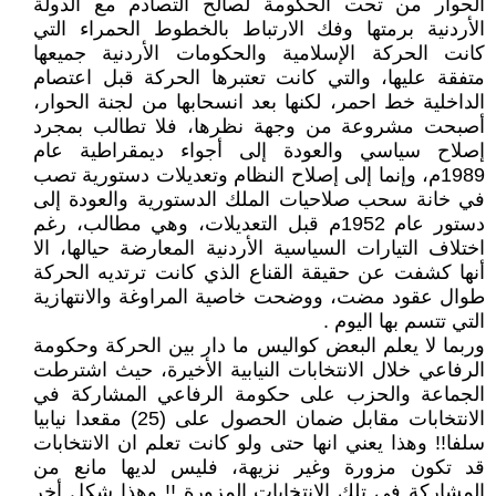
الحوار من تحت الحكومة لصالح التصادم مع الدولة
الأردنية برمتها وفك الارتباط بالخطوط الحمراء التي
كانت الحركة الإسلامية والحكومات الأردنية جميعها
متفقة عليها، والتي كانت تعتبرها الحركة قبل اعتصام
الداخلية خط احمر، لكنها بعد انسحابها من لجنة الحوار،
أصبحت مشروعة من وجهة نظرها، فلا تطالب بمجرد
إصلاح سياسي والعودة إلى أجواء ديمقراطية عام
1989م، وإنما إلى إصلاح النظام وتعديلات دستورية تصب
في خانة سحب صلاحيات الملك الدستورية والعودة إلى
دستور عام 1952م قبل التعديلات، وهي مطالب، رغم
اختلاف التيارات السياسية الأردنية المعارضة حيالها، الا
أنها كشفت عن حقيقة القناع الذي كانت ترتديه الحركة
طوال عقود مضت، ووضحت خاصية المراوغة والانتهازية
التي تتسم بها اليوم .
وربما لا يعلم البعض كواليس ما دار بين الحركة وحكومة
الرفاعي خلال الانتخابات النيابية الأخيرة، حيث اشترطت
الجماعة والحزب على حكومة الرفاعي المشاركة في
الانتخابات مقابل ضمان الحصول على (25) مقعدا نيابيا
سلفا!! وهذا يعني انها حتى ولو كانت تعلم ان الانتخابات
قد تكون مزورة وغير نزيهة، فليس لديها مانع من
المشاركة في تلك الانتخابات المزورة !! وهذا شكل أخر