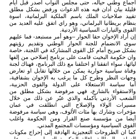
اجماع وطني حياله، حتى مجلس النواب أصدر قبل ايام
قليلة بيان أدان فيه هذه الدعوات ورفض بشكل مطلق
تقييد صلاحيات الملك باسم الملكية البرلمانية، اسوة
بنظام بريطانيا البرلماني، وهو راي اتفق عليه العديد من
القوى والتيارات السياسية الأردنية.
إن أراد الإخوان حقا الحوار –وهو أمر مستبعد- فما عليهم
سوى الانضمام للجنة الحوار الوطني وتقديم رؤيتهم
بشكل صريح أمام كل القوى المشاركة في اللجنة، خاصة
وان حكومة البخيت قامت على برنامج إصلاحي من إلفها
ليائها، سواء اتفقنا او اختلفنا مع ذلك البرنامج، فهناك لجنة
وقناة سياسية حوارية يمكن من خلالها تقابل او تعارض
وجهات النظر وطرح كل ما يرغب به الإخوان بشفافية،
أما سياسة الاستعلاء على الدولة والقوى الحزبية،
والاستقواء بالشارع، فهي مرفوضة بشكل مطلق من
الشعب الأردني بأكمله والذي عبّر عن ذلك من خلال
مسيرات الولاء والإصلاح التي انطلقت في عمان
مؤخرات وشارك بها مئات الألوف، وهي سياسة مرفوضة
أيضا من مؤسسة صنع القرار ومن الحكومة واغلب
القوى السياسية ومؤسسات المجتمع المدني.
كما ان الطروحات التعجيزية الهادفة إلى إحراج مكونات