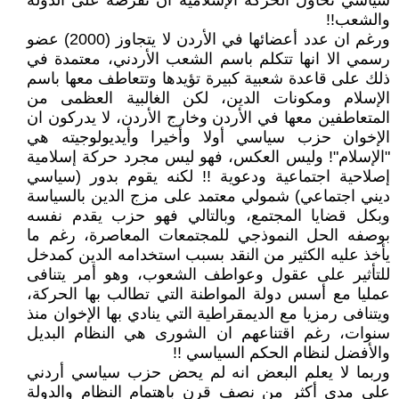
سياسي تحاول الحركة الإسلامية ان تفرضه على الدولة
والشعب!!
ورغم ان عدد أعضائها في الأردن لا يتجاوز (2000) عضو
رسمي الا انها تتكلم باسم الشعب الأردني، معتمدة في
ذلك على قاعدة شعبية كبيرة تؤيدها وتتعاطف معها باسم
الإسلام ومكونات الدين، لكن الغالبية العظمى من
المتعاطفين معها في الأردن وخارج الأردن، لا يدركون ان
الإخوان حزب سياسي أولا وأخيرا وأيديولوجيته هي
"الإسلام"! وليس العكس، فهو ليس مجرد حركة إسلامية
إصلاحية اجتماعية ودعوية !! لكنه يقوم بدور (سياسي
ديني اجتماعي) شمولي معتمد على مزج الدين بالسياسة
وبكل قضايا المجتمع، وبالتالي فهو حزب يقدم نفسه
بوصفه الحل النموذجي للمجتمعات المعاصرة، رغم ما
يأخذ عليه الكثير من النقد بسبب استخدامه الدين كمدخل
للتأثير على عقول وعواطف الشعوب، وهو أمر يتنافى
عمليا مع أسس دولة المواطنة التي تطالب بها الحركة،
ويتنافى رمزيا مع الديمقراطية التي ينادي بها الإخوان منذ
سنوات، رغم اقتناعهم ان الشورى هي النظام البديل
والأفضل لنظام الحكم السياسي !!
وربما لا يعلم البعض انه لم يحض حزب سياسي أردني
على مدى أكثر من نصف قرن باهتمام النظام والدولة