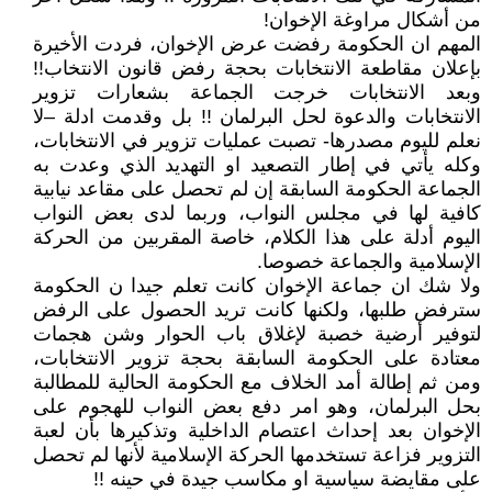
من أشكال مراوغة الإخوان!
المهم ان الحكومة رفضت عرض الإخوان، فردت الأخيرة
بإعلان مقاطعة الانتخابات بحجة رفض قانون الانتخاب!!
وبعد الانتخابات خرجت الجماعة بشعارات تزوير
الانتخابات والدعوة لحل البرلمان !! بل وقدمت ادلة –لا
نعلم لليوم مصدرها- تصبت عمليات تزوير في الانتخابات،
وكله يأتي في إطار التصعيد او التهديد الذي وعدت به
الجماعة الحكومة السابقة إن لم تحصل على مقاعد نيابية
كافية لها في مجلس النواب، وربما لدى بعض النواب
اليوم أدلة على هذا الكلام، خاصة المقربين من الحركة
الإسلامية والجماعة خصوصا.
ولا شك ان جماعة الإخوان كانت تعلم جيدا ن الحكومة
سترفض طلبها، ولكنها كانت تريد الحصول على الرفض
لتوفير أرضية خصبة لإغلاق باب الحوار وشن هجمات
معتادة على الحكومة السابقة بحجة تزوير الانتخابات،
ومن ثم إطالة أمد الخلاف مع الحكومة الحالية للمطالبة
بحل البرلمان، وهو امر دفع بعض النواب للهجوم على
الإخوان بعد إحداث اعتصام الداخلية وتذكيرها بأن لعبة
التزوير فزاعة تستخدمها الحركة الإسلامية لأنها لم تحصل
على مقايضة سياسية او مكاسب جيدة في حينه !!