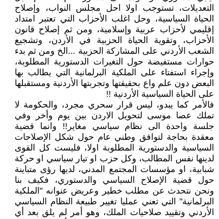
التعديلات، تستوجب اولا احل مجلس النواب، وإصلاح
الحياة السياسية، وحل اغلب الأحزاب التي تعتبر امتداد
إقليمي لأحزاب عربية وإسلامية، ومن ثم إصلاح قانون
الأحزاب، وتقوية الحياة الحزبية في الأردن، وتشجيع
الشعب الأردني على المشاركة الحزبية ...الخ ومن ثم بدء
حوارات مستفيضة حول التغيرات الدستورية المطلوبة،
وإجراء استفتاء على الملكية البرلمانية التي يطالب بها
البعض دون علم واع بحقيقتها وتجربتها الأردنية ومستقبلها
على الحياة السياسية الأردنية !!
فالأمر كما يبدو، ليس قرار سحري مجرد، والحكومة لا
تملك عصا موسى لتحويل الاردن بين يوم وأخر وفي
جلسة واحدة الى نظام سياسي مغاير!! وانما قضية
معقدة بحاجة لتوافق وطني عام حول شكل الإصلاحات
السياسية والدستورية المطلوبة اولا، فليست كل القوى
لدينها نفس المطالب، وكل حزب او تيار سياسي او حركة
شبابية، او مؤسسات المجتمع المدني، لديها رؤى متباينة
حول قضية الإصلاح السياسي والدستوري، فكيف بنا
ونحن نتحدث عن مطلب خطير وعريض عنوانه "الملكية
البرلمانية" التي تعني عمليا تغيير طبيعة النظام السياسي
الأردني وتقييد صلاحيات الملك، وهو أمر لم يلق بعد أي