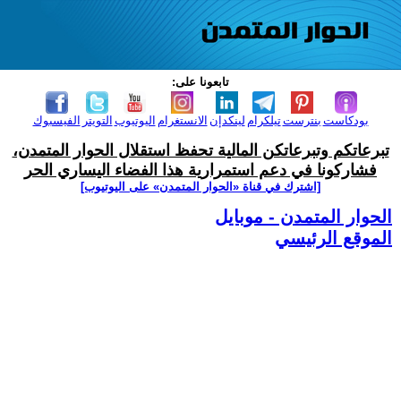
تابعونا على:
بودكاست
بنترست
تيلكرام
لينكدإن
الانستغرام
اليوتيوب
التويتر
الفيسبوك
تبرعاتكم وتبرعاتكن المالية تحفظ استقلال الحوار المتمدن،
فشاركونا في دعم استمرارية هذا الفضاء اليساري الحر
[اشترك في قناة ‫«الحوار المتمدن» على اليوتيوب]
الحوار المتمدن - موبايل
الموقع الرئيسي