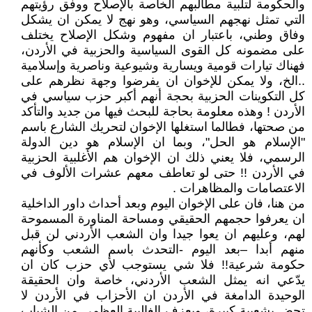
والحكومة لتلبية مطالبهم الخاصة بالإصلاح ووفق رؤيتهم
التي تمثل نهجهم السياسي، وهو نهج لا يمكن ان يشكل
وفاق وطني، باعتبار ان مفهوم وشكل الإصلاح يختلف
على مضمونه كل القوى السياسية والحزبية في الأردن،
فهناك تيارات قومية ويسارية وشيوعية وناصرية وإسلامية
..الخ، ولا يمكن للإخوان ان يفرضوا وجهة نظرهم على
كل التكوينات الحزبية بحجة أنهم أكبر حزب سياسي في
الأردن ! وهذه معلومة بحاجة للبحث فيها من جديد والتأكد
من صحتها، فطالما استغلها الإخوان لتحريك الشارع باسم
"الإسلام هو الحل"، وبما ان الإسلام هو دين الدولة
الرسمي، فلا يعني ذلك ان الإخوان هم الأغلبية الحزبية
في الأردن !! حتى لو تعاطف معهم عشرات الألوف في
الاعتصامات والمظاهرات .
من هنا، فان على الإخوان اليوم وبعد أحداث داور الداخلية
ان يعرفوا حجمهم الحقيقي ومساحة المناورة المسموحة
لهم، وعليهم ان يعوا جيدا وان الشعب الأردني لن قبل
منهم أبدا –بعد اليوم -التحدث باسم الشعب وكأنهم
حكومة شرعية!! فلا شي يستوجب لأي حزب كان ان
يدّعي انه يمثل الشعب الأردني، خاصة وان الحقيقة
الوحيدة الدامغة في الأردن ان الأحزاب في الأردن لا
تحض بشعبية كبيرة، ويعزف الغالبية العظمى من الشباب