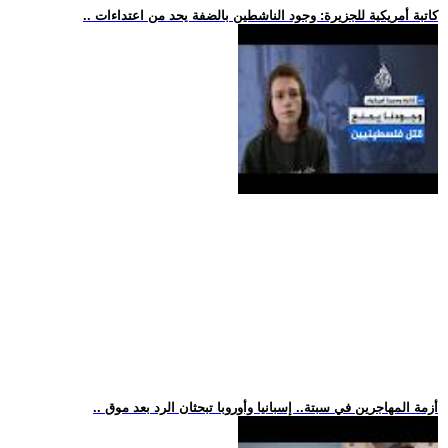
.. كاتبة أمريكية للجزيرة: وجود الناشطين بالضفة يحد من اعتداءات
.. أزمة المهاجرين في سبتة.. إسبانيا وأوروبا تبحثان الرد بعد موق