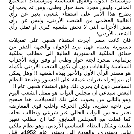
مؤسسات الدولة والقوى السياسية ومؤسسات المجتمع
المدني، وليس مجرد لجنة حوار وطني، ومن ثم يجب ان
يطرح هذا الأمر على استفتاء شعبي، يعبر عن رأي
الغالبية العظمى من الشعب الأردني، وليس عن رأي
بعض الأحزاب التي لا تحض بشعبية كبرى او تمثل رأي
الشعب الأردني!
فان كانت مصر أجرت استفتاء شعبي على تعديلات
دستورية معينة، فهل يريد الإخوان والجبهة القفز عن
حقائق الملكية الدستورية الحالية الى مطالب بملكية
برلمانية، بمجرد لجنة حوار وطني أو وفق رؤية الأحزاب
السياسية والنقابات دون أن يكون الشعب الأردني بأكمله
هو مصدر الرأي الأول والأخير بهذه القضية !! وهل يمكن
ان يتم إجراء تغيرات عميقة على الدستور وطبيعة النظام
السياسي دون ان يجري ذلك وفق استفتاء شعبي عام !!
البعض سيدعي ان مجلس النواب هو ممثل الشعب اليوم
وهو بالتالي من يصوت على تلك التعديلات، هذا صحيح
من ناحية نظرية، ولكن الحركة واغلب قوى المعارضة
تعتبر مجلس النواب الحالي غير شرعي وتطالب بحله،
كما فعلت مع المجلس السابق، كما ان مطلب تغيير
طبيعة وشكل النظام السياسي الأردني، وهو نظام ملكي
نيابي دستوري، والعودة الى دستور عام 1952م قبل