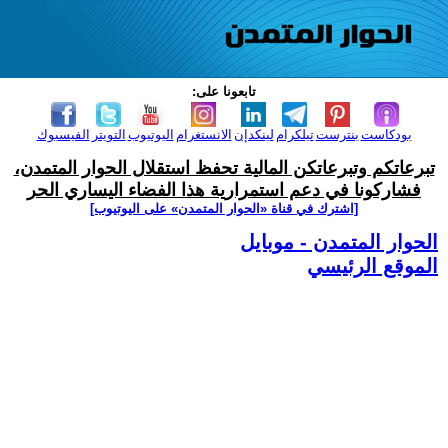
تابعونا على:
بودكاست
بنترست
تيلكرام
لينكدإن
الانستغرام
اليوتيوب
التويتر
الفيسبوك
تبرعاتكم وتبرعاتكن المالية تحفظ استقلال الحوار المتمدن،
فشاركونا في دعم استمرارية هذا الفضاء اليساري الحر
[اشترك في قناة ‫«الحوار المتمدن» على اليوتيوب]
الحوار المتمدن - موبايل
الموقع الرئيسي