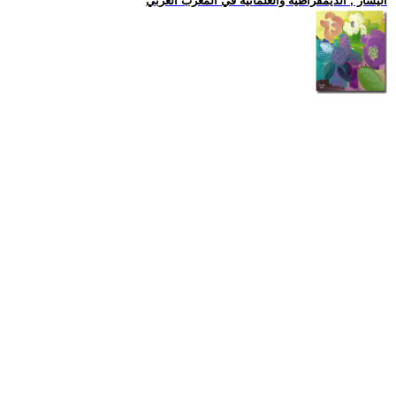
اليسار , الديمقراطية والعلمانية في المغرب العربي