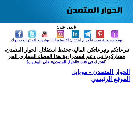
تابعونا على:
بودكاست
بنترست
تيلكرام
لينكدإن
الانستغرام
اليوتيوب
التويتر
الفيسبوك
تبرعاتكم وتبرعاتكن المالية تحفظ استقلال الحوار المتمدن،
فشاركونا في دعم استمرارية هذا الفضاء اليساري الحر
[اشترك في قناة ‫«الحوار المتمدن» على اليوتيوب]
الحوار المتمدن - موبايل
الموقع الرئيسي