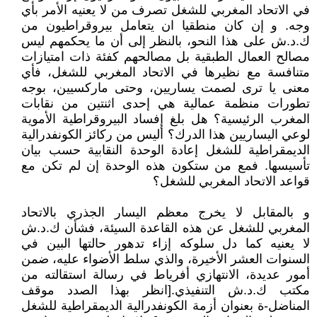
في الاتحاد المغربي للشغل تصرف من لا يعنيه الأمر بأي
وجه. و إن كان منطقيا ان يتعامل بيروقراطيون من
ك.د.ش على هذا النحو، بالنظر إلى أن ما يحكمهم ليس
مصالح العمال الطبقية بل مصالحهم كفئة ذات امتيازات
متنافسة مع نظيرها في الاتحاد المغربي للشغل، فأي
معنى يا ترى لصمت يساريين، وحتى ماركسيين، بوجه
تطورات منظمة عمالية هي إحدى اثنتين من نقابات
المغرب الرئيسية؟ هل بلغ إفساد البيروقراطية الأموية
لوعي اليساريين هذا الدرك؟ أليس من ركائز الكونفدرالية
الديمقراطية للشغل إعادة الوحدة النقابية حسب بيان
تأسيسها. فمع من ستكون هذه الوحدة إن لم تكن مع
قواعد الاتحاد المغربي للشغل؟
و بالمقابل لا يخرج معظم اليسار الجذري بالاتحاد
المغربي للشغل عن هذه القاعدة السيئة، فشأن ك.د.ش
لا يعنيه كما دل سلوكه إزاء تدهور حالتها البين في
السنوات العشر الأخيرة، والذي سلط الأضواء عليه، ضمن
أمور عديدة، الانتهازي أفرياط في رسالة استقالته من
مكتب ك.د.ش التنفيذي.[انظر بهذا الصدد موقف
المناضل-ة بعنوان أزمة الكونفدرالية الديمقراطية للشغل