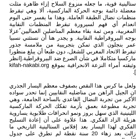
ستالينية قوية، ما جعله منزوع السلاح إزاء ظاهرة مثلت
معضلة دائمة بوجه الحركة الماركسية، ألا وهي تبقرط
منظمات نضال الطبقة العاملة. وهذا ما يفسر حتى اليوم
انعدام أي فهم لسيرورة تبقرط المنظمات النقابية
المغربية، ومن ثمة بقاء معظم المناضلين العماليين ُعزلا
بوجه البيروقراطية النقابية. و يجدر هنا أن نستثني نسبيا
عمر بنجلون الذي تمكن بتجريبية من ملامسة جذور
تبقرط الاتحاد المغربي للشغل، دون طبعا أن يبلغ منظورا
ماركسيا متكاملا في شأن الصرع ضد البيروقراطية.[انظر
وثيقته أمراء النزعة الانحرافية بموقع kifah-nakabi.org
].
ولعل ما كرس هذا النقص بصفوف معظم اليسار الجذري
ان الجيل الراهن من مناضليه النقابيين إنما تحدر سواده
الأكبر من تجربة النضال القاعدي بالساحة الجامعة، وهي
تجربة مطبوعة بعمق بأزمة تفكك الحركة الماركسية
اللينينية الذي سهل بروز ونمو انحرافات طلابوية يساروية
هزيلة الزاد الفكري. هذا علاوة على أن إعادة التسليح
الفكري لهذا اليسار بعد إفلاس الستالينية التاريخي ما
زالت بعد زهاء 20 سنة نقطة لم تطرق على جدول