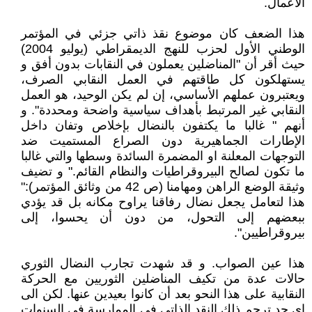
الأعمال.
هذا الضعف كان موضوع نقذ ذاتي جزئي في المؤتمر
الوطني الأول لحزب للنهج الديمقراطي (يوليو 2004)
حيث أقر أن "المناضلين يعملون في النقابات بدون أفق و
يستهلكون كل طاقتهم في العمل النقابي الصرف،
ويعتبرون عملهم الأساسي، إن لم يكن الوحيد، هو العمل
النقابي غير المرتبط بأهداف سياسية واضحة ومحددة". و
أنهم " غالبا ما يكتفون بالنضال بإخلاص وتفان داخل
الإطارات الجماهيرية دون الصراع المستميت ضد
التوجهات المعلنة او المضمرة السائدة وسطها والتي غالبا
ما تكون لصالح البيروقراطيات والنظام القائم." و تضيف
وثيقة الوضع الراهن ومهامنا (ص 42 من وثائق المؤتمر):"
هذا لتعامل يجعل نضال رفاقنا يراوح مكانه بل قد يؤدي
ببعضهم إلى التحول، من دون أن يحسوا، إلى
بيروقراطيين".
هذا عين الصواب. و قد شهدت تجارب النضال الثوري
حالات عدة من تكيف المناضلين الثوريين مع الحركة
النقابية على هذا النحو بعد أن كانوا بعيدين عنها. لكن الى
اي حد ترجم ذلك النقد الذاتي في الممارسة في السنوات