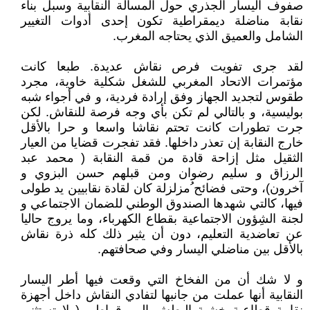
صفوف اليسار الجذري حول المسألة النقابية وسبل بناء
نقابة مناضلة ديمقراطية تكون إحدى أدوات التغيير
الشامل والعميق الذي يحتاجه المغرب.
لقد جرى تفويت فرص نقاش عديدة. طبعا كانت
مؤتمرات الاتحاد المغربي للشغل شكلية خاوية، مجرد
طقوس لتجديد الجهاز وفق إرادة فردية، و في أجواء شبه
بوليسية، و بالتالي لم تكن بأي وجه فرصة للنقاش. لكن
جرت تطورات كانت تحتم نقاشا واسعا و حرا بالأقل
خارج النقابة إن تعذر داخلها. فقد تفجرت قضايا من العيار
الثقيل مثل إزاحة قادة من قمة النقابة ( محمد عبد
الرزاق و سليم رضوان ومن قبلهم حسن البزوي و
آخرون)، وحتى فضائح ُمزلزلة كان لقادة نقابيين يد طولى
فيها، كالتي شهدها الصندوق الوطني للضمان الاجتماعي و
لجنة الشِؤون الاجتماعية بقطاع الكهرباء، وما يروج حاليا
عن تعاضدية التعليم، دون أن يثير ذلك كله ذرة نقاش
بالأقل بين مناضلي اليسار وفي صحافتهم.
و لا شك أن من الفخاخ التي وقعت فيها أطر اليسار
النقابية أنها عملت من جانبها لتفادي النقاش داخل أجهزة