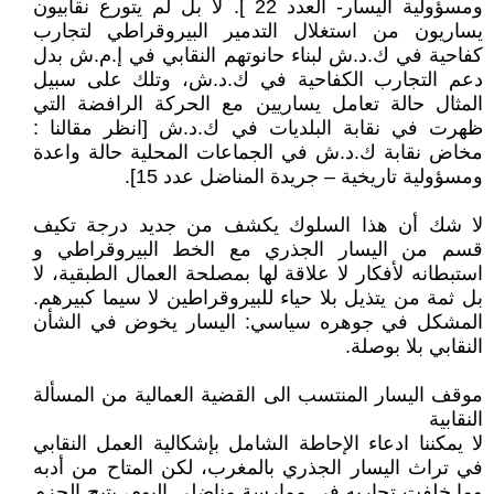
ومسؤولية اليسار- العدد 22 ]. لا بل لم يتورع نقابيون
يساريون من استغلال التدمير البيروقراطي لتجارب
كفاحية في ك.د.ش لبناء حانوتهم النقابي في إ.م.ش بدل
دعم التجارب الكفاحية في ك.د.ش، وتلك على سبيل
المثال حالة تعامل يساريين مع الحركة الرافضة التي
ظهرت في نقابة البلديات في ك.د.ش [انظر مقالنا :
مخاض نقابة ك.د.ش في الجماعات المحلية حالة واعدة
ومسؤولية تاريخية – جريدة المناضل عدد 15].
لا شك أن هذا السلوك يكشف من جديد درجة تكيف
قسم من اليسار الجذري مع الخط البيروقراطي و
استبطانه لأفكار لا علاقة لها بمصلحة العمال الطبقية، لا
بل ثمة من يتذيل بلا حياء للبيروقراطين لا سيما كبيرهم.
المشكل في جوهره سياسي: اليسار يخوض في الشأن
النقابي بلا بوصلة.
موقف اليسار المنتسب الى القضية العمالية من المسألة
النقابية
لا يمكننا ادعاء الإحاطة الشامل بإشكالية العمل النقابي
في تراث اليسار الجذري بالمغرب، لكن المتاح من أدبه
وما خلفت تجاربه في ممارسة مناضلي اليوم، يتيح الجزم