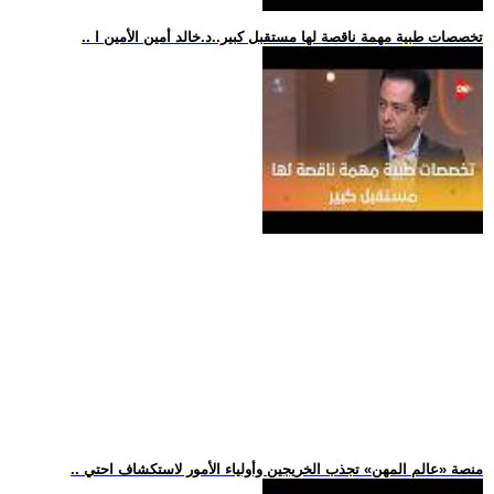
.. تخصصات طبية مهمة ناقصة لها مستقبل كبير..د.خالد أمين الأمين ا
.. منصة «عالم المهن» تجذب الخريجين وأولياء الأمور لاستكشاف احتي