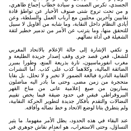
الجسدي، تكرس الصمت و سيادة خطاب إجماع ظاهري،
و من تحت تروج شتى صنوف الأخبار عن تواطؤ قادة
نقابيين وآخرين محليين مع أرباب العمل والسلطة، وعن
أيادي النظام داخل النقابة، وما شابه من أقاويل لا سبيل
للتحقق منها، وما يترتب عن الأمر من تدمير خطير لثقة
الشغيلة في أداة نضالهم.
و تكفي الإشارة إلى حالة الإعلام بالاتحاد المغربي
للشغل، فعن قصد جرى وقف إصدار جريدة الطليعة و
مغرب انفورماسيون، تارة بذريعة المنع، وطورا بمبرر
الضائقة المالية، وكلاهما كذب على كذب. أما النشرات
النقابية النادرة فبالغة الضمور لا تخبر و لا تحلل، بل بقايا
متحجرة من زمن مضى. وحتى ما بادر اليه مناضلون
يساريون من صيغ إعلامية عانى من مناخ القهر
البيروقراطي فبقي في حدود ضيقة فيما يخص تقييم
النضالات والتقدم بأفكار جديدة لتطوير الحركة النقابية،
ولم يتطرق بتاتا لوضع الاتحاد و خط نضاله وآفاقه.
عند البقاء في هذه الحدود، يظل الأمر مفهوما. ما يثير
التساؤل، وحتى الاستغراب، هو انعدام نقاش جوهري في