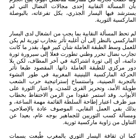
بأن المسألة النقابية إحدى مجالات النضال التي لم
يسترشد فيها اليسار الجذري، بكل تفرعاته، بالبوصلة
الماركسية الثورية.
لم تحظ المسألة النقابية بما يجب من انشغال لدى اليسار
الماركسي بالنظر إلى أن أغلبه تأثر بتجارب ثورية لم يكن
للعمل وسط الطبقة العاملة شأن كبير فيها، بقدر ما كانت
تجارب نضال تحرر وطني تطورت فعلا إلى سيرورة ثورة
دائمة، أي إلى ثورة اشتراكية في آخر المطاف، لكن بلا
دور مركزي للطبقة العاملة ذاتها. المقصود طبعا تأثر
الحركة الماركسية اللينينية المغربية في طور النشوء
بالتجربة الصينية، واستنساخ إستراتيجية حرب الشعب
طويلة الأمد، وتحرير القرى للمدن، واعتبار الثورة على
الأبواب. وقد استمر عقودا من الزمن الاحتفاظ بخطاب
ميز ظرف اعتبار إطاحة السلطة القائمة مهمة الساعة، و
بذلك بقي العمل النقابي، الموصوف عادة بالإصلاحي،
ومسألة كسب الثوريين للجماهير بوجه عام، بعيدا عن
التناول من زاوية ماركسية ثورية.
كما ان ثقافة اليسار الثوري بالمغرب طُبعت بسمات