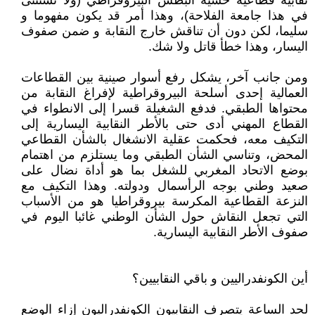
نقابية قطاعية خشية البطش البيروقراطي (ولا تستثنى
في هذا جامعة الفلاحة)، وهذا أمر قد يكون مفهوما و
سليما، لكن دون أن تناقش خارج النقابة و ضمن صفوف
اليسار، وهذا خطأ قاتل ولا شك.
ومن جانب آخر، يشكل رفع أسوار صينية بين القطاعات
العمالية إحدى أسلحة البيروقراطية لإفراغ النقابة من
محتواها الطبقي. فدفع الشغيلة قسرا إلى الانطواء في
القطاع المهني أدى حتى بالأطر النقابية اليسارية إلى
التكيف معه، فحكمت عقلية الانشغال بالشأن القطاعي
المحض، وتناسي الشأن الطبقي وما يستلزم من اهتمام
بوضع الاتحاد المغربي للشغل بما هو أداة نضال على
صعيد وطني بوجه الرأسمال ودولته. وهذا التكيف مع
النزعة القطاعية المكرسة بيروقراطيا هو من الأسباب
التي تجعل النقاش حول الشأن الوطني غائبا اليوم في
صفوف الأطر النقابية اليسارية.
أين الكونفدراليين و باقي النقابيين؟
لحد الساعة يتصرف النقابيون الكونفدراليون إزاء الوضع