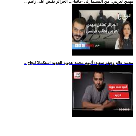
.. مهدي لعريبي: من السينما إلى -مافيا-... الجزائر تقبض على زعيم
.. محمد علام وهيثم سعيد: ألبوم محمد عدوية الجديد استكمالا لنجاح