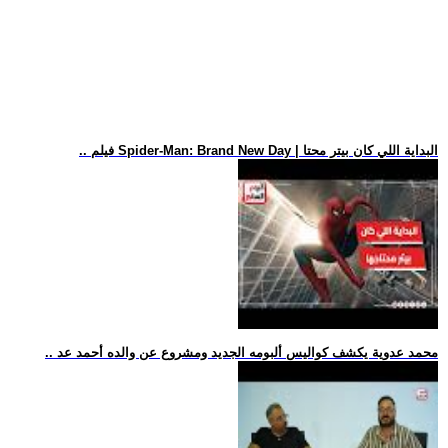
.. فيلم Spider-Man: Brand New Day | البداية اللي كان بيتر محتا
.. محمد عدوية يكشف كواليس ألبومه الجديد ومشروع عن والده أحمد عد