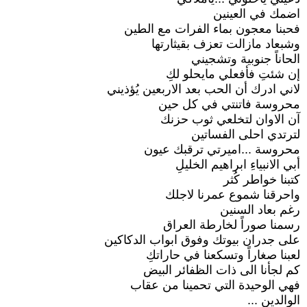
اضمك في العينين
فحبنا معجون بماء الفرات مع الطين
وشبعاد مازالت تعزف بقيثارتها
الحاناً جنوبية وتشجيني
إن شئتِ فأفعلي مايحلو لكِ
لاني ادرك أن الحب بعد الاربعين يُؤذيني
محروسة فاتنتي في كل حين
آن الاوان لتخلعي ثوب حزنك
لترتدي احلى الفساتين
محروسة ...اميرتي ترقبك عيون
أبي الانبياءِ ابراهيم الخليلِ
كتبنا خواطر كُثر
واحرقنا شموع عمرنا لاجلك
رغم بعاد السنين
رسمنا صوراً لخارطة العراق
على جدران بيوتك وفوق ابواب الدكاكين
لعبنا صغاراً وتسكعنا في حاراتكِ
كم لجأنا الى ذات الظفائر البيض
فهي الوحيدة التي تحمينا من عقاب
الوالدين ...