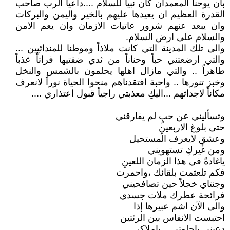
بان يوحنا المعمدان كان نبيا للسلام ....داعياً الرب صاحب
القدرة العظيم ان يعيدها عليهم بالخير واليمن والبركات
وان يبعد عنهم شرور عاتيات الازمان وان يعم الامن
والسلام على ارض السلام.
والى تلك المدينة التي كانت ملاذاً وموطنا للمندائيين ...
والتي ارضعتني حباً وحناناً من ثدي ضفتيها فراتاً عذباً
طاهراً .. والتي مازال اهلها يحلمون بالشمس والنخل
وخبز تنورها .. واحبة افتقدناهم منحوا الحياة نوراً لانعرف
مكاناً لاجداثهم ...اليكِ معذبتي راجياً قبول اعتذاري ....
وتسأليني عن حبٍ لم يفارقني
حتى بلوغ الاربعينِ
وعشقٍ لايعرف المستحيل
ومن غيركِ تستهويني
ياغادةً في هذا الزمان اللعينِ
فكم تلعثمت بلقائك ،واحمرت
وجنتاي خجلاً حين تصافحيني
فرائحة عطرك ملات جسدي
والى الآن اشم عبيرها إذا
احتبست الانفاس بين الرئتين
دعيني ياحلوتي ...ياملاكي