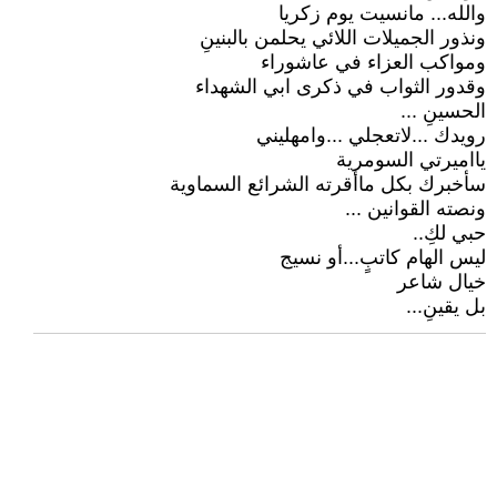
والله... مانسيت يوم زكريا
ونذور الجميلات اللائي يحلمن بالبنينِ
ومواكب العزاء في عاشوراء
وقدور الثواب في ذكرى ابي الشهداء
الحسينِ ...
رويدك ...لاتعجلي ...وامهليني
يااميرتي السومرية
سأخبرك بكل ماأقرته الشرائع السماوية
ونصته القوانين ...
حبي لكِ..
ليس الهام كاتبٍ...أو نسيج
خيال شاعر
بل يقينِ...