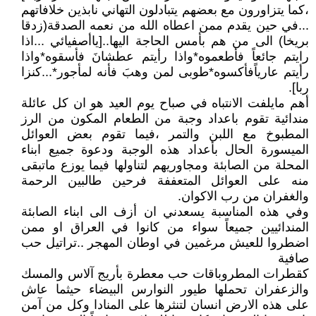
،كما يتزاورون مع بعضهم يتبادلون التهاني نابذين خلافاتهم
...في حين يقدم ممن اعطاه الله من نعمه الصدقة(زدقا
بريخا) الى من هم بأمس الحاجة اليها..[ياأصفيائي ...اذا
رايتم جائعاً فأطعموه*واذا رأيتم عطشانَ فأسقوه*واذا
رأيتم عارياًفأكسوه*طوبى لمن وهبَ فأنه لمأجور*...كنزا
ربا].
أهم مايلفت الانتباه في صباح يوم العيد هو ان كل عائلة
مندائية تقوم باعداد وجبة من الطعام المكون من الرز
المطبوخ مع اللبن والتمر ،فيما تقوم بعض العوائل
الميسورة الحال بأعداد هذه الوجبة ودعوة جميع ابناء
المحلة من الصابئة ومجاوريهم لتناولها فيما يوزع ماتبقى
منه على العوائل المتعففة فرحين طالبين الرحمة
والغفران من رب الاكوان.
وفي هذه المناسبة يسعدني ان أزف الى ابناء الصابئة
المندائيين جميعاً سواء من كانوا في العراق او ممن
اضطروا للعيش مرغمين في اوطان المهجر ..تراتيل حب
صافية
كقطرات المطروباقات حب معطرة بأريج آلاس والمسك
والزعفران تحملها طيور النوارس البيضاء حيثما عاش
على هذه الارض انسان لتنثرها على المنادا وكل من آمن