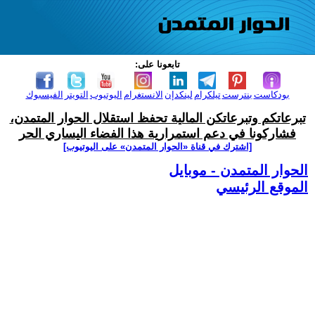
تابعونا على:
بودكاست
بنترست
تيلكرام
لينكدإن
الانستغرام
اليوتيوب
التويتر
الفيسبوك
تبرعاتكم وتبرعاتكن المالية تحفظ استقلال الحوار المتمدن،
فشاركونا في دعم استمرارية هذا الفضاء اليساري الحر
[اشترك في قناة ‫«الحوار المتمدن» على اليوتيوب]
الحوار المتمدن - موبايل
الموقع الرئيسي