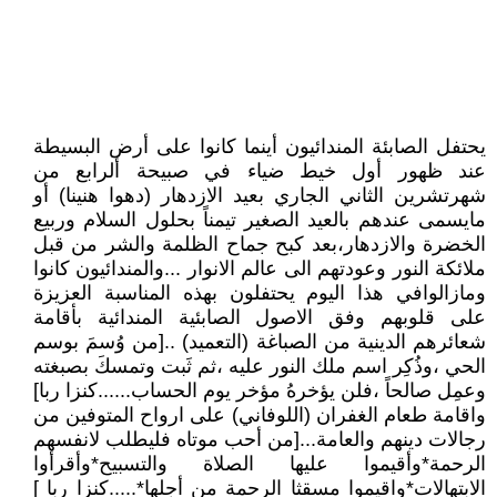
يحتفل الصابئة المندائيون أينما كانوا على أرض البسيطة
عند ظهور أول خيط ضياء في صبيحة ألرابع من
شهرتشرين الثاني الجاري بعيد الازدهار (دهوا هنينا) أو
مايسمى عندهم بالعيد الصغير تيمناً بحلول السلام وربيع
الخضرة والازدهار،بعد كبح جماح الظلمة والشر من قبل
ملائكة النور وعودتهم الى عالم الانوار ...والمندائيون كانوا
ومازالوافي هذا اليوم يحتفلون بهذه المناسبة العزيزة
على قلوبهم وفق الاصول الصابئية المندائية بأقامة
شعائرهم الدينية من الصباغة (التعميد) ..[من وُسمَ بوسم
الحي ،وذُكِر اسم ملك النور عليه ،ثم ثَبت وتمسكَ بصبغته
وعمِل صالحاً ،فلن يؤخرهُ مؤخر يوم الحساب......كنزا ربا]
واقامة طعام الغفران (اللوفاني) على ارواح المتوفين من
رجالات دينهم والعامة...[من أحب موتاه فليطلب لانفسهم
الرحمة*وأقيموا عليها الصلاة والتسبيح*وأقرأوا
الابتهالات*واقيموا مسقثا الرحمة من أجلها*.....كنزا ربا ]