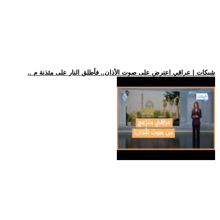
.. شبكات | عراقي اعترض على صوت الأذان.. فأطلق النار على مئذنة م