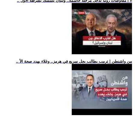
.. مفاوضات روما تدخل مرحلة حاسمة.. ولبنان يتمسك بشرطه الأول | #
.. من واشنطن | ترمب يطالب بحل سريع في هرمز.. وغلاء يهدد صحة الأ