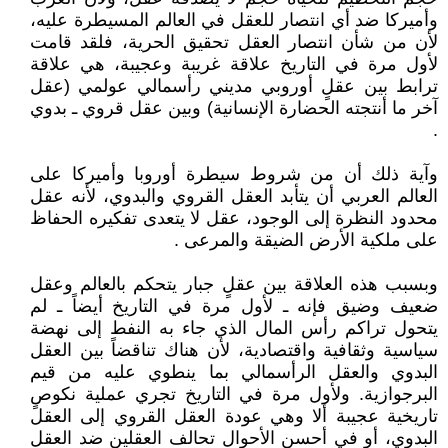
وأميركا ضد أي انتصار للعقل في العالم المسيطرة عليه،
لأن من شأن انتصار العقل تحقيق الحرية، فلقد قامت
لأول مرة في التاريخ علاقة غريبة وعجيبة، هي علاقة
ترابط بين عقلٍ أوروبي مديني رأسمالي عولمي (عقل
آخر ما أنتجته الحضارة الإنسانية) وبين عقل قروي ـ بدوي
.
وآية ذلك أن من شروط سيطرة أوروبا وأميركا على
العالم العربي أن يتأبد العقل القروي والبدوي، لأنه عقل
محدود النظرة إلى الوجود، عقل لا يتعدى تفكيره الحفاظ
على ملكية الأرض الضيقة والمرعى .
وبسبب هذه العلاقة بين عقلٍ جبار يتحكم بالعالم وعقل
ضعيف وضيق فإنه ـ لأول مرة في التاريخ أيضاً ـ لم
يتحول تراكم رأس المال الذي جاء به النفط إلى نهضة
سياسية وثقافية واقتصادية، لأن هناك تناقضاً بين العقل
البدوي والعقل الرأسمالي بما ينطوي عليه من قيم
البرجوازية. ولأول مرة في التاريخ تجري عملية نكوصٍ
تاريخية عجيبة ألا وهي عودة العقل القروي إلى العقل
البدوي، أو في أحسن الأحوال تحالف العقلين ضد العقل