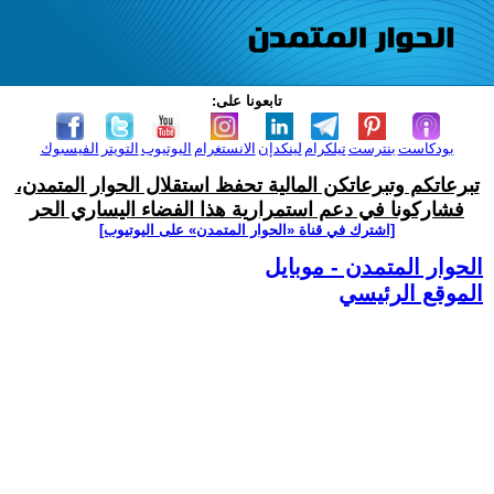
تابعونا على:
بودكاست
بنترست
تيلكرام
لينكدإن
الانستغرام
اليوتيوب
التويتر
الفيسبوك
تبرعاتكم وتبرعاتكن المالية تحفظ استقلال الحوار المتمدن،
فشاركونا في دعم استمرارية هذا الفضاء اليساري الحر
[اشترك في قناة ‫«الحوار المتمدن» على اليوتيوب]
الحوار المتمدن - موبايل
الموقع الرئيسي