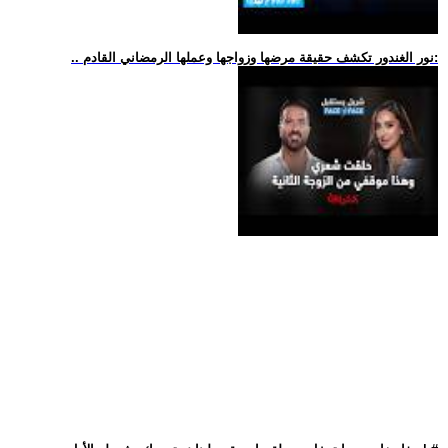
.. نور الغندور تكشف حقيقة مرضها وزواجها وعملها الرمضاني القادم: