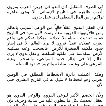
في الطرف المقابل كان البدو في جزيرة العرب يمرون
بأغرب ظاهرة في التاريخ الإنساني، ألا وهي ظاهرة
تراكم رأس المال النفطي لدى عقل بدوي.
كان العقل البدوي عقلاً خالياً من الوعي المديني بالعالم
ومن «الأوتوبيا» القروية معاً، وتمت لأول مرة في التاريخ
عملية تحديث الحياة بلا حداثة. وهكذا تحكم في واقع
العرب عقلان، عقلٌ قروي لا يرى العالم إلا في إطار
حدود ملكيته الصغيرة للأرض، فانسحب وعيه بملكيته
الأرض المقدسة على ملكية السلطة، وعقل بدوي لا يرى
العالم إلا في إطار حدود المراعي، وانسحب وعيه
بالمرعى على وعيه بالسلطة والثروة «حدود النفط» .
وهكذا اكتملت دائرة الانحطاط المطلق في الوطن
العربي وهو انحطاط لا مثيل له في التاريخ البشري حتى
الآن.
ولأن الخصم الأكبر للوعي القروي والوعي البدوي هو
العقل الحديث بكل ما ينطوي عليه من مدنية وحرية، فإن
حجم التحطيم للحياة حجم لا يصدقه عقل، ولأن الغرب