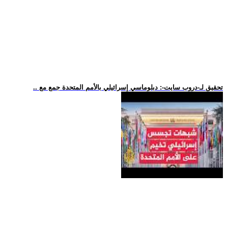
.. تحقيق لـ-دروب سايت-: دبلوماسي إسرائيلي بالأمم المتحدة جمع مع