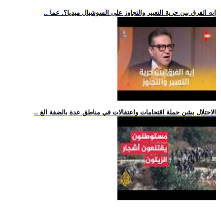
.. إيه الفرق بين حرية التعبير والتجاوز على السوشيال ميديا؟. عما
.. الاحتلال يشن حملة اقتحامات واعتقالات في مناطق عدة بالضفة الغ