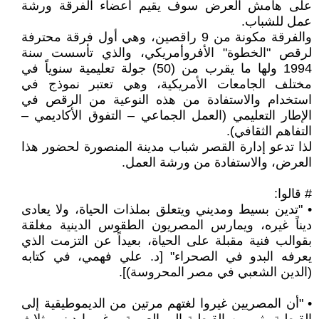
على هامش العرض سوف يقيم أعضاء الفرقة ورشة
عمل للشباب.
والفرقة مكونة من 9 راقصين، وهي أول فرقة محترفة
لرقص "الخطوة" الأفروأمريكي، والذي تأسست سنة
1994 ولها ما يقرب من (50) جولة تعليمية سنوياً في
مختلف الجامعات الأمريكية، وهي تعتبر نموذج في
استخدام والاستفادة من هذه النوعية من الرقص في
الإطار التعليمي (العمل الجماعي – التفوق الأكاديمي –
التفاهم الثقافي).
لذا تدعو إدارة القصر شباب مدينة المنصورة لحضور هذا
العرض، والاستفادة من ورشة العمل.
# قالوا:
• "تدين بسيط ومديني ويتعلق بملذات الحياة، ولا يعادى
ديناً غيره، ويمارس المصريون الطقوس الدينية مغلقة
بقوالب فنية مقبلة على الحياة، بعيداً عن التزمت الذي
يعرفه البدو في الصحراء" [د. علي فهمي، في كتابه
(الدين الشعبي في مصر المحروسة)].
• "أن المصريين غيروا لغتهم مرتين من الديموطيقية إلى