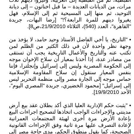
القبطية، ثم من القبطية إلى العربية، وغيروا دينهم ثلاث
مرات، من الديانات العديدة – ما قبل اخناتون – إلى ديانة
التوحيد، ثم منها إلى المسيحية ثم إلى الإسلام، فهل
يغيروا دينهم للمرة الرابعة؟!" [رضا البهات، جريدة
"القاهرة"، العدد (540)، الثلاثاء 21/9/2010،ص8].
• "التاريخ، يا أخي الفاضل الأستاذ وحيد حامد، لا يؤخذ من
وجهة نظر واحدة لأن في ذلك الكثير من الظلم لمن
تكتب عنه والتاريخ والأعمال التاريخية يجب أن تستقى
من مصادر عدة، إذا أخذنا بمعيار أن سلاح الإخوان موجه
إلى الحكومة المصرية وليس إلى إسرائيل وإنجلترا، فإننا
بنفس المعيار سنقول إن سلاح المقاومة الإسلامية
حماس موجه إلى الجارة مصر وإلى منظمة التحرير ليس
إلى إسرائيل" [محمود الخضيري، جريدة "المصري اليوم"،
الأحد 19/9/2010].
• "يثبت حكم الإدارية العليا الذي أكد بطلان عقد بيع أرض
مدينتي والإجراءات الواجب اتخاذها لتصحيح اجراءات البيع
بإعادة الأرض مرة أخرى لهيئة المجتمعات العمرانية
لإعادة التصرف عليها مرة ثانية وفق الإجراءات القانونية
الصحيحة، كما يقول منطوق الحكم، مدى حاجة مصر إلى