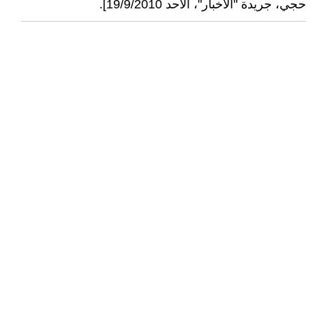
حجي، جريدة "الأخبار"، الأحد 19/9/2010].