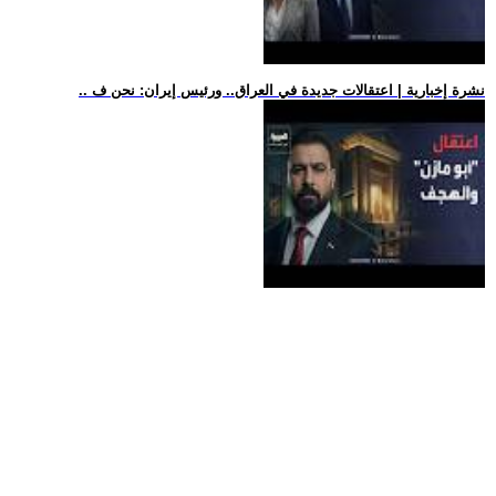
.. نشرة إخبارية | اعتقالات جديدة في العراق.. ورئيس إيران: نحن ف