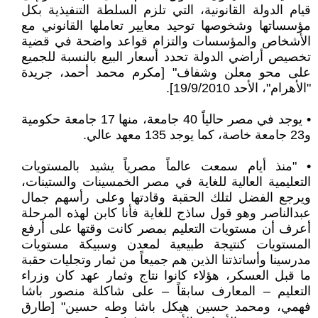
قيام الدولة القانونية، التي تلزم السلطة التنفيذية بكل
مؤسساتها وشخوصها توحيد معايير تعاملها القانوني مع
الأشخاص والمؤسسات والتزام قواعد واضحة في قضية
تخصيص أراضي الدولة تحدد أسعار البيع بالنسبة للجميع
على محو معلن وشفاف" [مكرم محمد أحمد، جريدة
"الأهرام"، الأحد 19/9/2010].
• يوجد في مصر حالياً 40 جامعة، منها 17 جامعة حكومية
و23 جامعة خاصة، كما يوجد 135 معهد عالي.
• "منذ أيام سمعت عالماً مصرياً يشيد بالمستويات
التعليمية العالية للغاية في مصر الخمسينات والستينات،
ويرجع الفضل لتلك الحقبة وقادتها وعلى رأسهم جمال
عبدالناصر وهو قول ساذج للغاية فأنا كابن لهذه المرحلة
أعرف أن مستويات التعليم بمصر كانت وقتها على أرفع
المستويات كنتيجة طبيعية لمعدن وسبيكة مستويات
مدرسينا وأساتذتنا الذين هم جميعاً من ثمار وتجليات حقبة
ما قبل العسكر، هؤلاء كانوا نتاج وثمار عهد كان وزراء
التعليم – المعارف سابقاً – على شاكلة منصور باشا
فهمي، ومحمد حسين هيكل باشا وطه حسين" [طارق