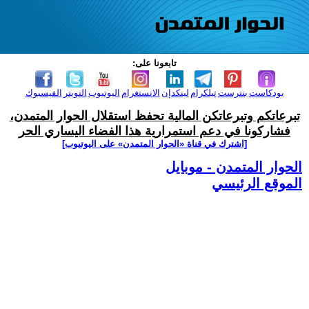
تابعونا على:
بودكاست
بنترست
تيلكرام
لينكدإن
الانستغرام
اليوتيوب
التويتر
الفيسبوك
تبرعاتكم وتبرعاتكن المالية تحفظ استقلال الحوار المتمدن،
فشاركونا في دعم استمرارية هذا الفضاء اليساري الحر
[اشترك في قناة ‫«الحوار المتمدن» على اليوتيوب]
الحوار المتمدن - موبايل
الموقع الرئيسي