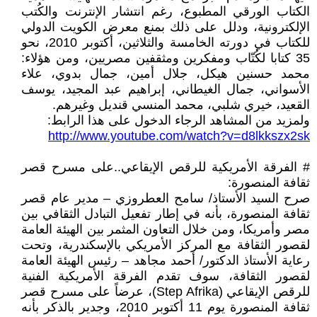
الكتاب الورقي المطبوع، رغم انتشار الإنترنت والكُتب
الإلكترونية، ودلل على ذلك بمنع معرض الكويت الدولي
للكتاب في دورته الخامسة والثلاثين، أكتوبر 2010، نحو
35 كتابا لكُتّاب ومفكرين ومثقفين مصريين، ومن هؤلاء:
محمد حسنين هيكل، جلال أمين، جمال بدوي، علاء
الأسواني، جمال الغيطاني، إبراهيم عبد المجيد، يوسف
القعيد، خيري شلبي، محمد المنسي قنديل وغيرهم.
ولمزيد من المشاهد الرجاء الدخول على هذا الرابط:
http://www.youtube.com/watch?v=d8lkkszx2sk
# الفرقة الأمريكية للرقص الإيقاعي..على مسرح قصر
ثقافة المنصورة:
صرح السيد الأستاذ/ سامح العطروزي – مدير عام قصر
ثقافة المنصورة، بأنه في إطار تفعيل التبادل الثقافي بين
مصر وأمريكا، ومن خلال التعاون المثمر بين الهيئة العامة
لقصور الثقافة مع المركز الأمريكي بالإسكندرية، وتحت
رعاية الأستاذ الدكتور/ أحمد مجاهد – رئيس الهيئة العامة
لقصور الثقافة، سوف تقدم الفرقة الأمريكية الفنية
للرقص الإيقاعي (Step Afrika)، عرضاً على مسرح قصر
ثقافة المنصورة يوم 11 أكتوبر 2010، وجدير بالذكر بأنه