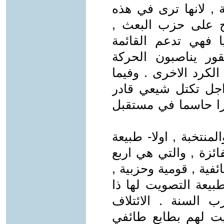
 , لانها ترى في هذه
اح على حزب البعث ,
يا فهي تدعم القائمة
قور يناصبون الحركة
لكرد الاخرى . وفيما
 اجل تكتل شيعي قادر
را حاسما في مستقبل
لمنتخبة , اولا- طبيعة
ائزة , والتي هي اربع
ئفية , قومية وحزبية ,
طبيعة التصويت لها ذا
 السنة . الائتلاف
يت لهم بطابع طائفي