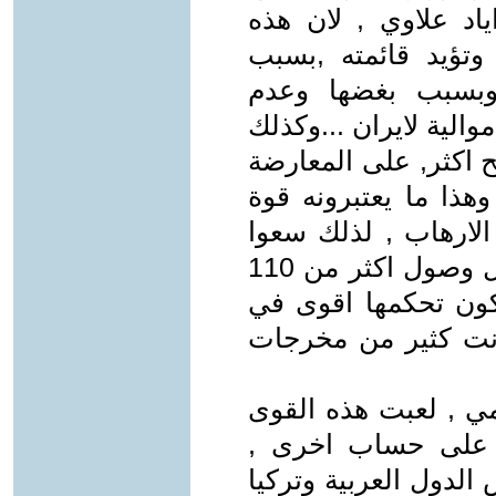
ياد علاوي , لان هذه
تؤيد قائمته ,بسبب
 وبسبب بغضها وعدم
موالية لايران ...وكذلك
ح اكثر, على المعارضة
ذا ما يعتبرونه قوة
 الارهاب , لذلك سعوا
بأن تكون اصوات القائة العراقية تؤهل وصول اكثر من 110
يكون تحكمها اقوى في
نت كثير من مخرجات
مي , لعبت هذه القوى
ة على حساب اخرى ,
الدول العربية وتركيا