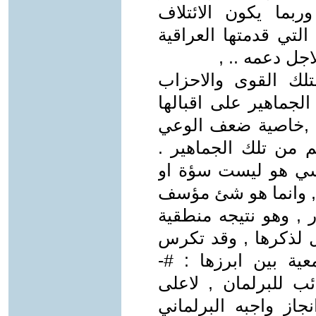
ربما يكون الائتلاف
لتي قدمتها العراقية
اجل دعمه .. ,
لتلك القوى والاحزاب
لجماهير على اقبالها
غي ,خاصية ضعف الوعي
م من تلك الجماهير .
سي هو ليست سؤة او
, وانما هو شئ مؤسف
 , وهو نتيجه منطقية
ل لذكرها , وقد تكرس
ة بين ابرزها : #-
ئب للبرلمان , لاعلى
از واجبه البرلماني