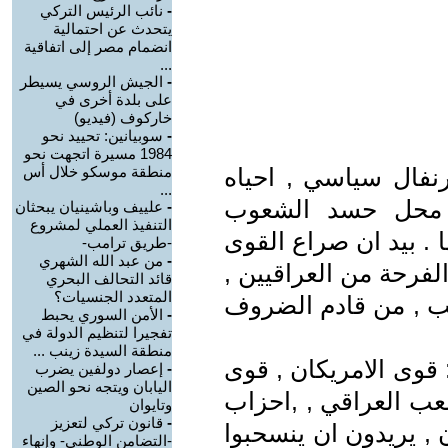
-
نائب الرئيس التركي
يتحدث عن احتمالية
انضمام مصر إلى اتفاقية
...
-
الجيش الروسي يسيطر
على بلدة أخرى في
خاركوف (فيديو)
-
سوبيانين: تحييد نحو
1984 مسيرة اتجهت نحو
رنفال سياسي , احياه
منطقة موسكو خلال أس
...
ا محل حسد الشعوب
-
علييف وباشينيان يبحثان
التنفيذ العملي لمشروع
 . بيد ان صراع القوى
-طريق ترامب-
-
من عبد الله الشهري
لفرحة من العراقيين ,
قائد التحالف البحري
المتعدد الجنسيات؟
سب , من قادم الضروف
-
الأمن السوري يحبط
تفجيرا لتنظيم الدولة في
منطقة السيدة زينب ...
قوى الامريكان , قوى
-
إعصار دولفين يضرب
اليابان ويتجه نحو الصين
عب العراقي , ,احزاب
وتايوان
-
قانون تركي لتعزيز
مريكان , يريدون ان ينسحبوا
-التضامن الوطني- وإنهاء