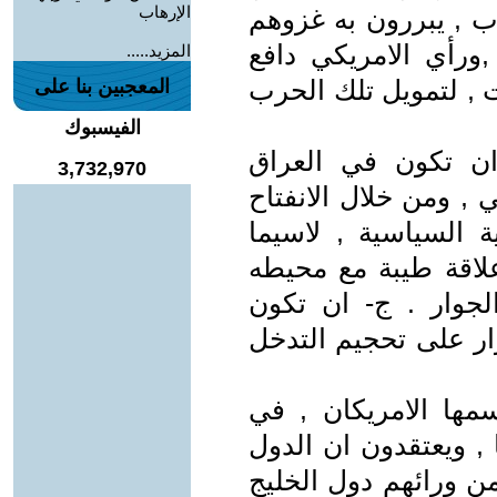
الإرهاب
ب , يبررون به غزوهم
,ورأي الامريكي دافع
المزيد.....
 , لتمويل تلك الحرب
المعجبين بنا على
الفيسبوك
ان تكون في العراق
3,732,970
 ومن خلال الانفتاح
ة السياسية , لاسيما
لاقة طيبة مع محيطه
لجوار . ج- ان تكون
رار على تحجيم التدخل
مها الامريكان , في
 , ويعتقدون ان الدول
ن ورائهم دول الخليج