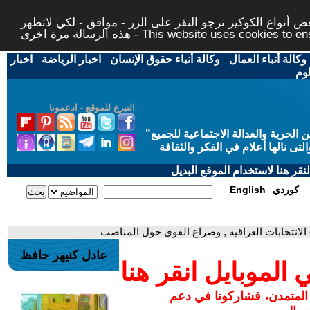
 أنواع الكوكيز نرجو النقر على الزر - موافق - لكي لاتظهر
This website uses cookies to ensure you ge
وكالة أنباء العمال
-
وكالة أنباء حقوق الإنسان
-
اخبار الرياضة
-
اخبار
لوم
التبرع للموقع - ادعمونا
حرية والعدالة الاجتماعية للجميع
"
تى نالها أعلام في الفكر والثقافة
قر هنا لاستخدام الموقع البديل
كوردي
English
 الانتخابات العراقية , وصراع القوى حول المناصب
عادل كنيهر حافظ
لموبايل انقر هنا
 المتمدن، فشاركونا في دعم