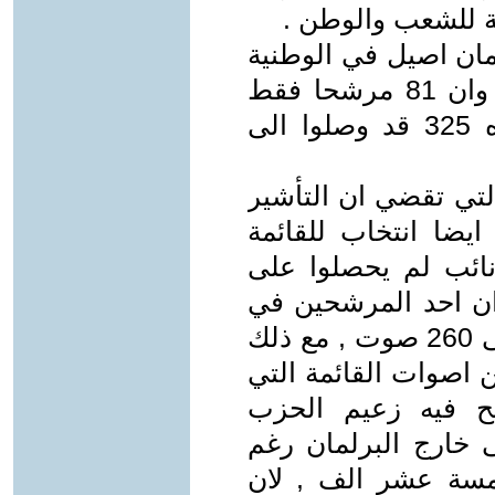
 للشعب والوطن .
مان اصيل في الوطنية
والتفاني في خدمة الشعب . لاسيما وان 81 مرشحا فقط
من اعضاء هذا البرلمان البالغ تعدده 325 قد وصلوا الى
لتي تقضي ان التأشير
ايضا انتخاب للقائمة
 اعضائها ,هو الذي اوصل 244 نائب لم يحصلوا على
ان احد المرشحين في
قائمة دولة القانون , لم يحصل الا على 260 صوت , مع ذلك
 اصوات القائمة التي
بح فيه زعيم الحزب
خارج البرلمان رغم
مسة عشر الف , لان