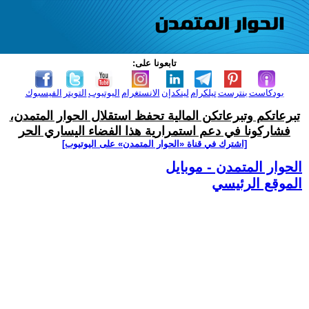
تابعونا على:
بودكاست
بنترست
تيلكرام
لينكدإن
الانستغرام
اليوتيوب
التويتر
الفيسبوك
تبرعاتكم وتبرعاتكن المالية تحفظ استقلال الحوار المتمدن،
فشاركونا في دعم استمرارية هذا الفضاء اليساري الحر
[اشترك في قناة ‫«الحوار المتمدن» على اليوتيوب]
الحوار المتمدن - موبايل
الموقع الرئيسي