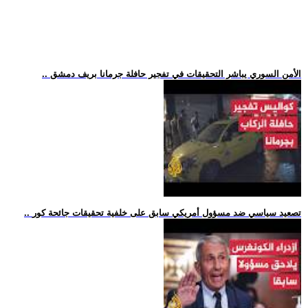
.. الأمن السوري يباشر التحقيقات في تفجير حافلة جرمانا بريف دمشق
.. تصعيد سياسي ضد مسؤول أمريكي سابق على خلفية تحقيقات جائحة كور