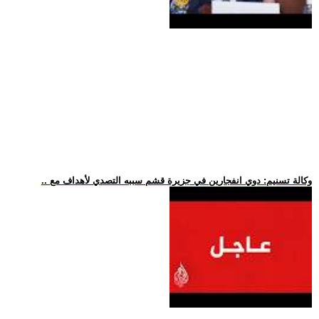
.. وكالة تسنيم: دوي انفجارين في جزيرة قشم سببه التصدي لأهداف مع