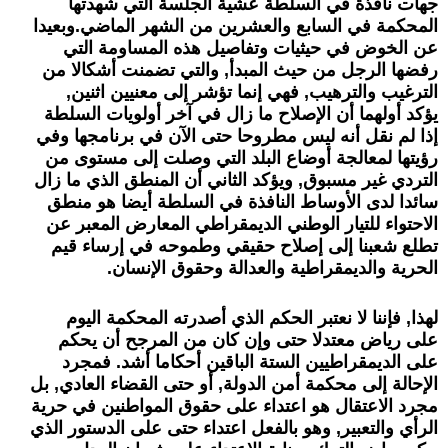
جهات نافذة في السلطة عشية الجلسة التي شهدتها
المحكمة في السابع والعشرين من الشهر الماضي.وبعيدا
عن الخوض في حيثيات وتفاصيل هذه المساومة التي
رفضها الرجل من حيث المبدأ, والتي تضمنت أشكالا من
الترغيب والترهيب, فهي إنما تؤشر إلى معنيين اثنين,
يؤكد أولهما أن الإصلاح ما زال في آخر أولويات السلطة
إذا لم نقل أنه ليس مطروحا حتى الآن في برنامجها وفي
رؤيتها لمعالجة أوضاع البلد التي وصلت إلى مستوى من
التردي غير مسبوق, ويؤكد الثاني أن المنطق الذي ما زال
سائدا لدى الأوساط النافذة في السلطة أيضا هو منطق
الاحتواء للتيار الوطني الديمقراطي المعارض المعبر عن
تطلع شعبنا إلى إصلاح حقيقي وطموحه في إرساء قيم
الحرية والديمقراطية والعدالة وحقوق الإنسان.
لهذا, فإننا لا نعتبر الحكم الذي أصدرته المحكمة اليوم
على رياض معتدلا حتى وإن كان من المرجح أن يحكم
على الديمقراطيين الستة الباقين أحكاما أشد. فمجرد
الإحالة إلى محكمة أمن الدولة, أو حتى القضاء العادي, بل
مجرد الاعتقال هو اعتداء على حقوق المواطنين في حرية
الرأي والتعبير, وهو بالفعل اعتداء حتى على الدستور الذي