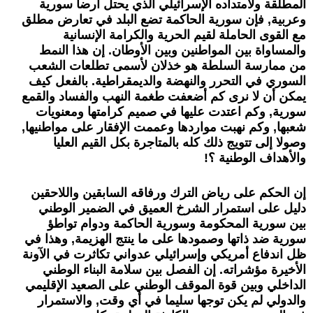
المطلقة ولامتداده الإسرائيلي الذي يحتل أرضا سورية
وعربية, فإن سورية الحاكمة تضع البلد في تعارض مطلق
مع القوى الحاملة لقيم الحرية والكرامة الإنسانية
والمساواة بين المواطنين وبين الأوطان. إن هذا النمط
من ممارسة السلطة هو خذلان لأسمى تطلعات الشعب
السوري في التحرر والنهضة والديمقراطية. بالفعل كيف
يمكن أن لا نرى كم أضعفت طغمة النهب والفساد والقمع
سورية, وكم اعتدت عليها في صميم كرامتها ومعنويات
شعبها, وكم نهبت مواردها وعممت الإفقار على مواطنيها,
وصولا إلى تتويج ذلك كله بالمتاجرة بكل القيم العليا
والأهداف الوطنية ؟!
إن الحكم على رياض الترك ورفاقه السابقين واللاحقين
دليل على استمرار الشرخ العميق في الضمير الوطني
بين سورية المحكومة وسورية الحاكمة ودوام تواطؤ
سورية ضد ذاتها وصمودها على ما ينتج الهزيمة, وهذا في
ظل اندفاع أمريكي وإسرائيلي عدواني تكاثرت في الآونة
الأخيرة مؤشراته. إن الفصل بين سلامة البناء الوطني
الداخلي وبين قوة الموقف الوطني على الصعيد الإقليمي
والدولي لم يكن توجها سليما في أي وقت, والاستمرار