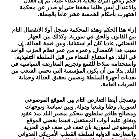
حكم رياض الترك بجناية الاعتداء عليه. ثم إن العدل
والاعتدال ليس ظلما مخففا حتى لو صدر عن محكمة
اشتهرت بأحكام الخمسة عشر عاما بالجملة.
إزاء هذا الحكم وهذه المحكمة نسجل أولا الانفصال التام
بين القانون والحق في سورية, وكذلك بين الجهاز
القضائي, عاديا كان أم استثنائيا, وبين قيمة العدالة. إن
سبب هذا الانفصال, وعمره من عمر نظام الحزب الواحد
في البلد, هو استتباع القضاء من قبل السلطة التنفيذية,
واستخدامه سلاحا للقمع وتجريم المعارضة السياسية في
البلد, بدلا من أن يكون المؤسسة التي تحمي الشعب من
تعديات أجهزة السلطة وتضمن تحقيق العدالة وحماية
الحريات العامة.
ونسجل أيضا التعارض التام بين الموقع الموضوعي
لسورية, وطنا وشعبا ودولة, وبين سياسة وتوجهات
ومصالح طاقم سلطوي يتحكم بمصير البلد منذ عقود
ويغلق عليه أبواب المستقبل. فبينما يقضي الموقع
الموضوعي لسورية بأن تقف في صف قوى الحرية
والمعارضة الدولية لسلطة القطب الأمريكي العدواني