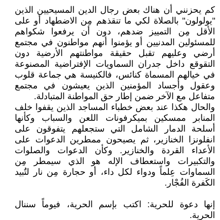
كم يحزنني أن هناك بعض رجال الدين المسيحيين الذين
"يولولون" بالصلاة لكي ما تنقذهم مِن الاضطهاد أو على
الأقل مِن التمييز ضدهم، دون أن يرفعوا شكواهم
للمسئولين المدنيين أو يؤمنوا أنهم مواطنون في مجتمع
أرضي وعليهم تقبل حقيقة مواطنتهم الأرضية دون
التقوقع داخل جدران السماويات الإفتراضية المصنوعة
في خيالهم المسماة كنائس، فالكنيسة هي جماعة قلوب
وعقول وأجساد المؤمنين الذين يعيشون في مجتمع
متفاعل مع الآخر ضمن إطار حق المواطنة المتبادلة.
والحال هكذا عند بعض خطباء المساجد الذين يقفوا خلف
المنابر ممسكين بميكرفونات اللعن والسباب وكأنها
أسلحة الدمار الشامل التي ستجعلهم يتفوقون على
انفلونزا الخنازير، ثم يصيحون ممطرين الدعوات على
الأعداء القردة والخنازير. وكأن الدعوات والصلوات
والتكبيرات واستعطاف الإله هو الذي سيمطر مِن
السماوات عِلماً ودواء لكل داء، أو حجارة مِن نار لتَُبيد
الكَفرة الفُجْار.
إنها دعوة للحرية: اكتب بإسم الحرية، فيوماً سننال
الحرية.