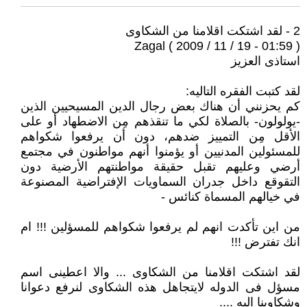
2 - لقد اشتكت اقلامنا من الشكاوى
Zagal ( 2009 / 11 / 19 - 01:59 )
استاذى العزيز
لقد كتبت الفقره التاليه:
كم يحزنني أن هناك بعض رجال الدين المسيحيين الذين
-يولولون- بالصلاة لكي ما تنقذهم مِن الاضطهاد أو على
الأقل مِن التمييز ضدهم، دون أن يرفعوا شكواهم
للمسئولين المدنيين أو يؤمنوا أنهم مواطنون في مجتمع
أرضي وعليهم تقبل حقيقة مواطنتهم الأرضية دون
التقوقع داخل جدران السماويات الإفتراضية المصنوعة
في خيالهم المسماة كنائس -
من اين تأكدت انهم لم يرفعوا شكواهم للمسؤلين !!! ام
انك تفترض !!!
لقد اشتكت اقلامنا من الشكاوى ... والا اعطينى اسم
مسؤل فى الدوله لايتجاهل هذه الشكاوى لنرفع دعوانا
وشكاوينا اليه ....