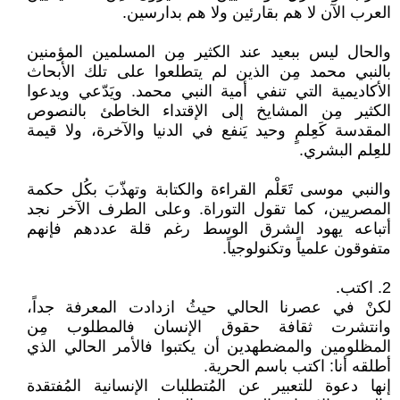
العرب الآن لا هم بقارئين ولا هم بدارسين.
والحال ليس ببعيد عند الكثير مِن المسلمين المؤمنين
بالنبي محمد مِن الذين لم يتطلعوا على تلك الأبحاث
الأكاديمية التي تنفي أمية النبي محمد. ويَدّعي ويدعوا
الكثير مِن المشايخ إلى الإقتداء الخاطئ بالنصوص
المقدسة كَعِلمٍ وحيد يَنفع في الدنيا والآخرة، ولا قيمة
للعِلم البشري.
والنبي موسى تََعَلْم القراءة والكتابة وتهذّبَ بكُل حكمة
المصريين، كما تقول التوراة. وعلى الطرف الآخر نجد
أتباعه يهود الشرق الوسط رغم قلة عددهم فإنهم
متفوقون علمياً وتكنولوجياً.
2. اكتب.
لكنْ في عصرنا الحالي حيثُ ازدادت المعرفة جداً،
وانتشرت ثقافة حقوق الإنسان فالمطلوب مِن
المظلومين والمضطهدين أن يكتبوا فالأمر الحالي الذي
أطلقه أنا: اكتب باسم الحرية.
إنها دعوة للتعبير عن المُتطلبات الإنسانية المُفتقدة