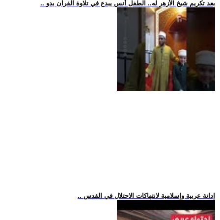
.. بعد تكريم شيخ الأزهر له.. الطفل أنس يبدع في تلاوة القرآن بدو
.. إدانة عربية وإسلامية لانتهاكات الاحتلال في القدس