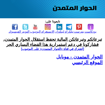
تابعونا على:
بودكاست
بنترست
تيلكرام
لينكدإن
الانستغرام
اليوتيوب
التويتر
الفيسبوك
تبرعاتكم وتبرعاتكن المالية تحفظ استقلال الحوار المتمدن،
فشاركونا في دعم استمرارية هذا الفضاء اليساري الحر
[اشترك في قناة ‫«الحوار المتمدن» على اليوتيوب]
الحوار المتمدن - موبايل
الموقع الرئيسي