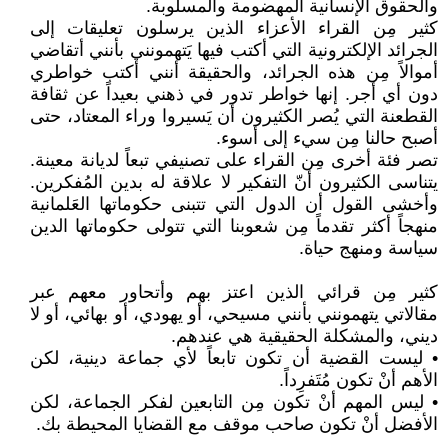
والحقوق الإنسانية المهضومة والمسلوبة.
كثير مِن القراء الأعزاء الذين يرسلون تعليقات إلى
الجرائد الإلكترونية التي أكتب فيها يَتهمونني بأنني أتقاضي
أموالاً مِن هذه الجرائد، والحقيقة أنني أكتب خواطري
دون أي أجر. إنها خواطر تدور في ذهني بعيداً عن ثقافة
القطعنة التي يُصر الكثيرون أن يَسيروا وراء المعتاد، حتى
أصبح حالنا مِن سيء إلى أسوء.
تصر فئة أخرى مِن القراء على تصنيفي تبعاً لديانة معينة.
يتناسى الكثيرون أنّ التفكير لا علاقة له بدين المُفكرين.
وأخشى القول أن الدول التي تتبنى حكوماتها العَلمانية
منهجاً أكثر تقدماً مِن شعوبنا التي تتولى حكوماتها الدين
سياسة ومنهج حياة.
كثير مِن قرائي الذين اعتز بهم وأتحاور معهم عبر
مقالاتي يتهمونني بأنني مسيحي، أو يهودي، أو بهائي، أو لا
ديني، والمشكلة الحقيقية هي عندهم.
• ليست القضية أن تكون تابعاً لأي جماعة دينية، لكن
الأهم أنْ تكون مُتَفرِداً.
• ليس المهم أنْ تكون مِن التابعين لفكر الجماعة، لكن
الأفضل أنْ تكون صاحب موقف مع القضايا المحيطة بك.