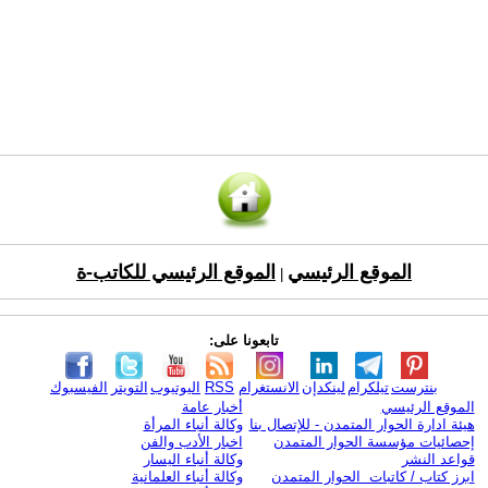
الموقع الرئيسي
الموقع الرئيسي للكاتب-ة
|
تابعونا على:
بنترست
تيلكرام
لينكدإن
الانستغرام
RSS
اليوتيوب
التويتر
الفيسبوك
الموقع الرئيسي
أخبار عامة
هيئة ادارة الحوار المتمدن - للإتصال بنا
وكالة أنباء المرأة
إحصائيات مؤسسة الحوار المتمدن
اخبار الأدب والفن
قواعد النشر
وكالة أنباء اليسار
ابرز كتاب / كاتبات الحوار المتمدن
وكالة أنباء العلمانية