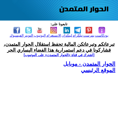
تابعونا على:
بودكاست
بنترست
تيلكرام
لينكدإن
الانستغرام
اليوتيوب
التويتر
الفيسبوك
تبرعاتكم وتبرعاتكن المالية تحفظ استقلال الحوار المتمدن،
فشاركونا في دعم استمرارية هذا الفضاء اليساري الحر
[اشترك في قناة ‫«الحوار المتمدن» على اليوتيوب]
الحوار المتمدن - موبايل
الموقع الرئيسي