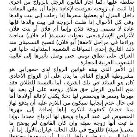
سلطة عليها ،كما أجاز القانون الرجل بالزواج من أخرى
إذا اثبت أن زوجته تعرضت لإعاقة ،فإما أن يبقي المعاقة
داخل المنزل أو يعطيها سعرها إذا رحلت إلى بيت والدها
وفي كل الأحوال إذا ظلت الزوجة في بيت والدها فإنها
عادة لا تسمى زوجة فلان وإنما أم فلان أو بنت فلان
لأغراض الإشارة،حتى تحولت تسمية( أم فلان) ساحبة
وراءها في مراحل لاحقة( أبو فلان) لتصبح التسميتان منذ
ذلك التاريخ إحدى السياقات الشعبية المتداولة حاليا في
العراق على نطاق يومي حتى وصل تأثيرها إلى غالبية
الشعوب العربية المجارة .
إن الأمر الذي بينته قوانين الزواج لدى حمورابي هو
مشروطية الزواج الثنائي ما يدل على أن الزواج الأحادي
كان هو السائد في تلك الفترة ، أما بالنسبة للطلاق فقد
منح القانون الرجل حق طلاق زوجته على أن يعيد لها
مهرها وسعرها ويخصص لها دخلا يكفي لإعالة أولادها أما
في حال عدم إنجابها سيكون من اللازم عليه أن يدفع لها(
مينا فضة) كعقوبة لتنكره إياها إضافة إلى مهرها
المنصوص في عقد الزواج ويحق لها الزواج مجددا ،وإذا
ما ثبت أنها زوجة سيئة وان كان القانون لم يوضح ما
معنى( سيئة) فللزوج في تلك الحالة خياران،الأول إما أن
ينزلها إلى مرتبة جارية داخل المنزل أو يستبعدها محتفظا