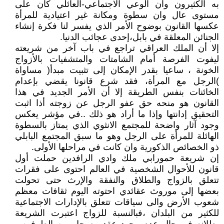
به الكثيرون وان الوعي الاجتماعي-العائلي كان على
مستوى عال وان سطوة ومكانة غير اعتيادية للمرأة
عكسها القانون بوضوح الأمر الذي يفسر لنا فكرة إنشاء
الجنائن المعلقة في بابل،إحدى عجائب الدنيا.
إلا أن الملك العراقي تراجع في باب آخر من شريعته
ليفوت الفرصة أمام الشامتات والمتشفيات بالأزواج
الخونة ، ساعيا بقدر الإمكان إلى تثبيت مبدأ( مساواة
)الرجل مع المرأة، فقد شرع قانونا يقضي بإعدام
الخائنات بنفس الطريقة إلا أن الأمر الجديد في هذا
القانون هو منحه حق عفو الرجل عن زوجته أذا اثبت
التحقيق إدانتها وإذا ما أراد هو ذلك ..في مؤشر يعكس
وجود آثار واضحة للمجتمع الانثوي الذي يمتاز بالسطوة
الهائلة للمرأة على الرجل وهو ما سبق المجتمع البابلي
ذو الخصائص الذكورية وان كانت في مراحلها الأولى.
إن شريعة حمورابي ملك وادي الرافدين حملت أول
قانون للأحوال الشخصية في العالم احتوى على فقرات
تتعلق بالزواج والطلاق والنفقة والإرث حتى تحولت
بعضها إلى موروث عقائدي احتوته اليوم ثقافات معظم
شعوب الأرض والى سياقات تتعلق بالإدارات الاجتماعية
للكثير من البلدان ،فبالنسبة للزواج اعتبرت الشريعة