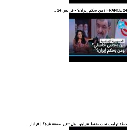
.. من يحكم إيران؟ • فرانس 24 / FRANCE 24
.. خطة ترامب تحت ضغط نتنياهو.. هل تتغير صفقة غزة؟ | #رادار