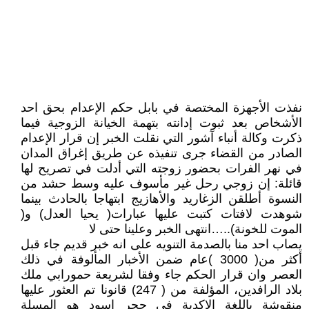
نفذت الأجهزة المختصة في بابل حكم الإعدام بحق احد
الأشخاص بعد ثبوت إدانته بتهمة الخيانة الزوجية فيما
ذكرت وكالة أنباء آشور التي نقلت الخبر إن قرار الإعدام
الصادر من القضاء جرى تنفيذه عن طريق إغراق المدان
في نهر الفرات بحضور زوجته التي أدلت في تصريح لها
قائلة: إن زوجي رحل غير مأسوف عليه وسط حشد من
النسوة أطلقن الزغاريد والأهازيج ابتهاجا بالحادث بينما
شوهدت لافتات كتبت عليها عبارات( يحيا العدل) و(
الموت للخونة)..…انتهى الخبر وعلينا حتى لا
يصاب احد منا بالصدمة التنويه على انه خبر قديم جاء قبل
أكثر من( 3000 )عام ضمن الأخبار المألوفة في ذلك
العصر وان قرار الحكم جاء وفقا لشريعة حمورابي ملك
بلاد الرافدين، المؤلفة من ( 247) قانونا تم العثور عليها
منقوشة باللغة الاكدية في حجر اسود هو المسلة