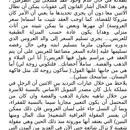
بطلانه في حال عدم وجود عقد مسجل بين الطرفين ،
وفي هذا الحال أشار القانون إلى عقوبات يمكن أن تطال
الاثنين معا دون أن يجري تحديدها ما يعني أن الأمر كان
متروكا للقضاة، كما اوجب العقد تثبيت ما اسماه( سعر
العروسة) أي مهرها وبعض ما يمكن تثبيته من أثاث
منزلي وهدايا يكون عادة حسب المنزلة الطبقية
للعريس.... يجري تسليم السعر إلى والد العروس الذي
بدوره سيكون ملزما بتسليم ابنته وفي حال رفضه
تسليمها عليه إعادة السعر مضاعفا للعريس على أن يتم
العقد في مراسم يقول فيها العريس:( أنا ابن النبلاء و
الذهب والفضة.. ساملأ أحضانك.. فلتكوني زوجة لي) أما
هي من جانبها عليها القول:( سأكون زوجة لك مثل فاكهة
البستان.. سأمنحك نسلي)...
يلاحظ من خلال عبارات الترديد بين الاثنين أن الرجل في
مملكة بابل كان مصدر التمويل الأساس بالنسبة للأسرة
من خلال تباهيه بحيازة الذهب والفضة وان كان من
المحتمل أن يكون التعبير مجازيا سيما بالنسبة للفقراء،
وبما أن النسل جاء على لسان العروس فان ذلك ممكن
أن يفسر المقولة العراقية الشعبية( منك المال ومنها
البنين) التي يعتقد أنها موروثة منذ ذلك الحين وهي مقولة
شعبية لا تزال شائعة حتى الآن في العديد من المدن التي