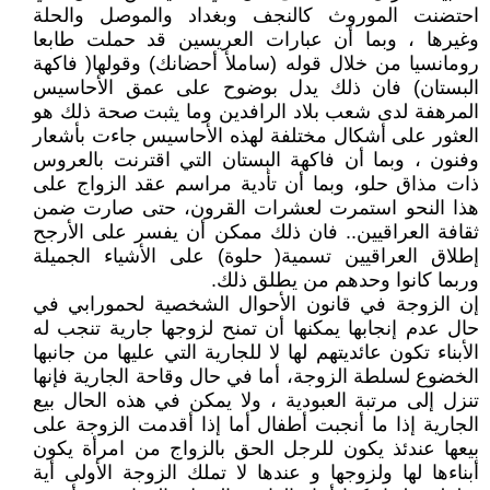
احتضنت الموروث كالنجف وبغداد والموصل والحلة
وغيرها ، وبما أن عبارات العريسين قد حملت طابعا
رومانسيا من خلال قوله (ساملأ أحضانك) وقولها( فاكهة
البستان) فان ذلك يدل بوضوح على عمق الأحاسيس
المرهفة لدى شعب بلاد الرافدين وما يثبت صحة ذلك هو
العثور على أشكال مختلفة لهذه الأحاسيس جاءت بأشعار
وفنون ، وبما أن فاكهة البستان التي اقترنت بالعروس
ذات مذاق حلو، وبما أن تأدية مراسم عقد الزواج على
هذا النحو استمرت لعشرات القرون، حتى صارت ضمن
ثقافة العراقيين.. فان ذلك ممكن أن يفسر على الأرجح
إطلاق العراقيين تسمية( حلوة) على الأشياء الجميلة
وربما كانوا وحدهم من يطلق ذلك.
إن الزوجة في قانون الأحوال الشخصية لحمورابي في
حال عدم إنجابها يمكنها أن تمنح لزوجها جارية تنجب له
الأبناء تكون عائديتهم لها لا للجارية التي عليها من جانبها
الخضوع لسلطة الزوجة، أما في حال وقاحة الجارية فإنها
تنزل إلى مرتبة العبودية ، ولا يمكن في هذه الحال بيع
الجارية إذا ما أنجبت أطفال أما إذا أقدمت الزوجة على
بيعها عندئذ يكون للرجل الحق بالزواج من امرأة يكون
أبناءها لها ولزوجها و عندها لا تملك الزوجة الأولى أية