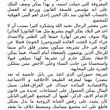
المعروفة التي حملت اسمه، و بهذا يمكن وصف الملك
على انه مؤسس فلسفة القانون ويرجع له الفضل
باحتساب القانون منذ ذلك الحين إحدى أهم البنى الفوقية
للمجتمع.
نحن معشر الرجال نحمد الله ونشكره كثيرا بسبب أن لا
احد في البلاد يفكر اليوم بتشريع مثل هذا القانون( الجائر)
وإلا سوف تتعرض أنهارنا جميعا إلى الطمر والانسداد
جراء كثرة الجثث العائدة للمتزوجين( الخونة) فضلا عن
كونه في حال تشريعه سيكون مصدر قلق دائم سيما
للرجال الذين يوصفون بالضعفاء أمام النساء ،فيما يمكن
الاعتقاد بشكل جازم أن تشريعا كهذا سيلقي قبولا
واستحسانا من جانب النساء وعلى الأخص ممن يمتلكن
القدرة على المجابهة.
شريعة حمورابي الذي اتخذ من بابل عاصمة له تعد
مصدرا مهما لمعرفة الطبيعة الأخلاقية و الاجتماعية
والاقتصادية السائدة حينذاك في العراق،فعلى سبيل
المثال يمكن الحصول على استنتاجات عديدة من قانون
الإعدام الانف الذكر، أهمها أن المجتمع العراقي-البابلي
كان يشدد على رفض الخيانة الزوجية ما يدل بشكل
قاطع على انه مجتمع متماسك ومنضبط خلاف ما يعتقد