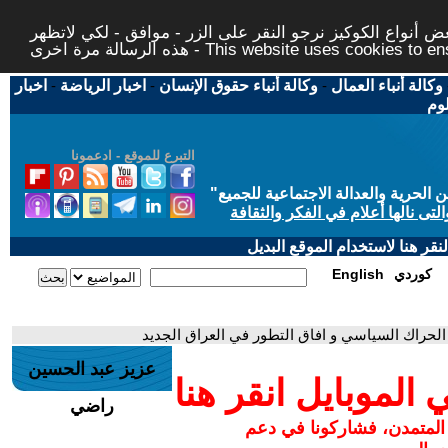
 أنواع الكوكيز نرجو النقر على الزر - موافق - لكي لاتظهر
This website uses cookies to ensure you ge
وكالة أنباء العمال
-
وكالة أنباء حقوق الإنسان
-
اخبار الرياضة
-
اخبار
لوم
التبرع للموقع - ادعمونا
حرية والعدالة الاجتماعية للجميع
"
تى نالها أعلام في الفكر والثقافة
قر هنا لاستخدام الموقع البديل
كوردي
English
الحراك السياسي و افاق التطور في العراق الجديد
عزيز عبد الحسين
لموبايل انقر هنا
راضي
 المتمدن، فشاركونا في دعم