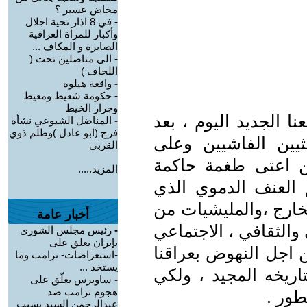
مخاض عسير ؟
-
في 8 اذار تحية اجلال
وأكبار للمرأة العراقية
الصابرة و المكاف ...
-
الى مناضلين تحت (
اللحاف )
-
واقعة هيلوه
-
حكومة شعيط ومعيط
وجرار الخيط
ا الجديد اليوم ، بعد
-
المناضل الشيوعي نشأة
فرج (ابو عادل )وظلم ذوي
ثيين الفاشيين وعلى
القربى
ن اعتى طغمة حاكمة
المزيد.....
 العنف الدموي الذي
خارج ،والمليشيات من
أخبار عامة
الثقافي ، الاجتماعي
-
رئيس مجلس الشورى
بإيران يعلق على
ن اجل النهوض بعراقنا
-استعراضات- ترامب وما
يستخد ...
تاريخه المجيد ، ولكي
-
ساويرس يعلّق على
هجوم ترامب ضد
طور .
عبدالرحمن السيد بسبب