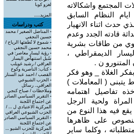
لات المجتمع واشكالاته
لغزو كوبا
ايام النظام السابق
المزيد.....
ذي حدث اثناء الانهيار
كتب ودراسات
-
المناضل الصغير / محمد
اثة قادته الجدد وعدم
حسين النجفي
يحوي من طاقات بشرية
-
شموع لا تُطفئها الرياح /
محمد حسين النجفي
اليسار الديمقراطي ،
-
رؤية ليسارٍ معاصر: في
سُبل استنهاض اليسار
 المتنورو ن .
العراقي / رشيد غويلب
-
كتاب: الناصرية وكوخ
فكر الغلاة _ وهو فكر
القصب / احمد عبد الستار
-
الحزب الشيوعي
يتبنى ( المعاملات )
العراقي.. رسائل
ذه تفاصيل اهتمامه
وملاحظات / صباح كنجي
-
التقرير السياسي الصادر
لمراة ولحية الرجل
عن اجتماع اللجنة
المركزية الاعتيادي ل ... /
يقع فيه هذا النوع من
الحزب الشيوعي العراقي
-
التقرير السياسي الصادر
النصوص على ظاهرها
عن اجتماع اللجنة
لباته ، وكلما ساير
المركزية للحزب الشيو ...
/ الحزب الشيوعي