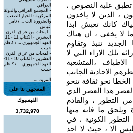
تطبق علية النصوص ،
العراقي
-
المجتمع العراقي والدولة
ون ، الذين لا ياخذون
المركزية : الخيار الصعب
والضرورة الت ... / ثامر
ياك كانك تعيش ابدا
عباس
-
لمحات من عراق القرن
ا لا يخفى ، ان هناك
العشرين - الكتاب 11 - 11
لجديد تنبذ وتقاوم
العهد الجمهوري ... / كاظم
حبيب
 تلك الاراء التي لا
-
لمحات من عراق القرن
العشرين - الكتاب 10 - 11-
الاطياف ،المتشعبة
العهد الجمهوري ... / كاظم
حبيب
ظرهم الاحادية الجانب
الخطا نحو ثقافة تنحو
المزيد.....
المعجبين بنا على
العصر هذا العصر الذي
ن التطور ، والقادم
الفيسبوك
ويلحق ما فاته منها
3,732,970
تطور الكونية ، في
يس الا ، حيث لا احد