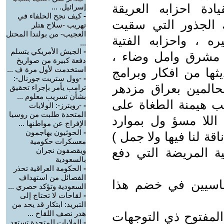
ادة احزابه العريقة
إسرائيل. ...
-
كيف نجح الحلفاء في
ك الجذور التي سقيت
تهريب -سلاح هتلر
العجيب- من بولندا المحتل
ه ، واحزابه الفتية
...
-
الجيش الأمريكي يتسلم
ل مشرق وامل وضاء ،
دفعة كبيرة من صواريخ
استخدمت لأول مرة ف ...
ثها من افكار وبرامج
-
-وول ستريت جورنال-:
لحالمين بعراق مزدهر
ترامب يأمر بإجراء تحقيق
بشأن تسريب معلوم ...
بب هيمنة الطغاة على
-
-رويترز-: الولايات
المتحدة طلبت من روسيا
اللا مسؤ ول بموارد
الإفراج عن مواطنها ...
-
الحوثيون يهاجمون
اقة لنا فيها ولا جمل )
معسكرات حكومية
ة المريضة التي دفع
ويقصفون نجران
بالسعودية
-
الحكومة العراقية تحذر
الفصائل من استهداف
ساسيين في خضم هذا
السعودية وتؤكد حصري ...
-
لقاحات لا تحتاج إلى
التبريد: ابتكار قد يحد من
هدر نصف اللقاح ...
 المفتوح ذي التوجهات
-
الولايات المتحدة تستعد