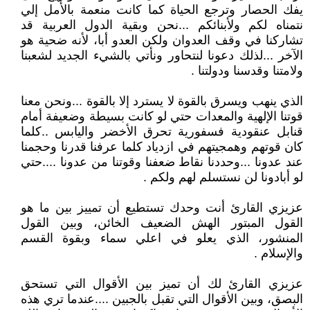
يفك الحصار وترجع الحياة كما كانت منعمة بالأمل إلي
نتمناه لكم ولأبنائكم ...نحن وبقية الدول العربية قد
تشاركنا في وقف العدوان ولكن العدو أبا، لأنه ضحية هو
الآخر ...لذلك دعونا لنتحاور ونأتي بالشيء الجديد لشعبنا
ولامتنا وقدسنا ودولتنا .
الذي ينهب ويسرق بالقوة لا يسترد إلا بالقوة ...ونحن معنا
قوتنا الإلهية والمعدات حتي لو كانت بسيطة وضعيفة أمام
قنابل عنقودية فسفورية تحرق الأخضر واليابس ..كلما
كان قوتهم وهمجيتهم في ازدياد كلما عرفنا قدرنا وحجمنا
عند عدونا ...وحددنا نقاط ضعفنا وقوتنا من عدونا ....حتي
لو أبادونا لن نستسلم لهم ولكم .
عزيزي القارئ أنت وحدك تستطيع أن تمييز بين ما هو
القول المبتور الهش الضعيف الخائن، وبين القول
المنشور، الذي يعلو في اعلي سماء وبقوة القسم
والإسلام .
عزيزي القارئ لك أن تميز بين الأقوال التي تستحق
البصق، وبين الأقوال التي تقبل بالجبين ....عندما تري هذه