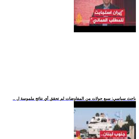
.. باحث سياسي: سبع جولات من المفاوضات لم تحقق أي نتائج ملموسة ل