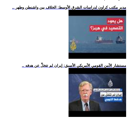
.. مدير مكتب كراون لدراسات الشرق الأوسط: الخلاف بين واشنطن وطهر
.. مستشار الأمن القومي الأمريكي الأسبق: إيران لم تتخلَّ عن هدفه