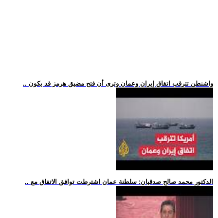
.. واشنطن تترقب اتفاق إيران وعمان وترى أن فتح مضيق هرمز قد يكون
.. الدكتور محمد صالح صدقيان: سلطنة عمان اشترطت توافق الاتفاق مع