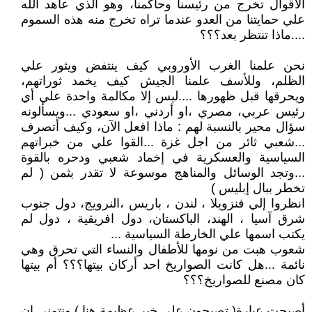
الأقوال تخرج من رئيسنا وحاكمنا، وهو الذي عاهد الله
علي حمايتنا من العدو عندما تراه تخرج منه هذه السموم
....ماذا تنتظر بعد؟؟؟
نحن علمنا الغرب الأوروبي كيف ينتفض ويثور علي
الظلم، وللأسف علمنا الجيش كيف يخمد ثوراتهم،
ويحرقها قبل ظهورها ....ليس إلا مكالمة واحدة علي أي
رئيس عربي، مصري ،او أردني ،او سعودي ...ويسألونه
سؤال محير بالنسبة لهم : ماذا افعل الآن، وكيف أتصرف
...شعبي ثائر من اجل غزة ...القوا علي من خبراتهم
السياسية والعسكرية في إخماد شعبي ودحره بالقوة
...وتجد الوسائل والمناهج موسوعة لا تقدر بثمن ( لم
تخطر ببال إبليس )
انظروا إلي فنزويلا ، لندن ، باريس ،النرويج، دول جنوب
شرق آسيا ، الهند، الباكستان، دول افريقية ، دول لم
يكتب اسمها علي الخارطة السياسية ...
شعوب هبت من نومها للأطفال والنساء التي تحرق وهي
نائمة ...هل كانت الصواريخ احد أركان بيتها؟؟؟ أم بيتها
كان مصنع للصواريخ؟؟؟
أصبحت عبارة( تصبحون علي خير عظيمة هنا ) ونتمنى ان