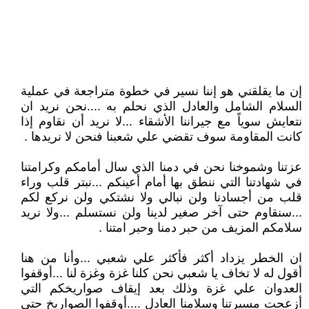
إن ما يقلقني هو إننا نسير في خطوة متراجعة في عملية
السلام الشامل والعادل الذي نحلم به ....نحن نريد ان
نتعايش سوياً مع جيراننا الأشقاء ...لا نريد أن نقاوم إذا
كانت المقاومة سوف تقضي علي شعبنا فنحن لا نريدها .
عزتنا وشموخنا نحن في دمنا الذي سال أمامكم وكرامتنا
في شهادتنا التي ننطق بها أمام أعينكم ...نبتر قلب وراء
قلب من أجسادنا ولن نبالي ولا نشتكي ولن نركع لكم
...سنقاوم حتى آخر صغير لدينا ولن نستسلم ...ولا نريد
سلامكم المزيف من حبر دمنا وحبر امتنا .
ان الخطر يزداد أكثر فأكثر علي شعبي ...وأنا من هنا
أقول له لا تخاف يا شعبي نحن كلنا غزة وغزة لنا ...أوقفوا
العدوان علي غزة وذلك بعد إيقاف صواريخكم التي
أزعجت مسيرتنا وسلامنا العادل ....أوقفوا الصواريخ حتى