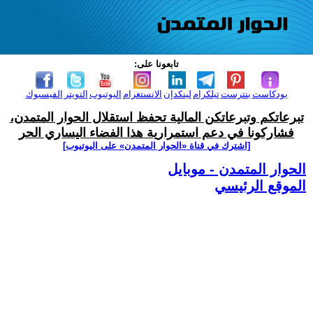
تابعونا على:
بودكاست
بنترست
تيلكرام
لينكدإن
الانستغرام
اليوتيوب
التويتر
الفيسبوك
تبرعاتكم وتبرعاتكن المالية تحفظ استقلال الحوار المتمدن،
فشاركونا في دعم استمرارية هذا الفضاء اليساري الحر
[اشترك في قناة ‫«الحوار المتمدن» على اليوتيوب]
الحوار المتمدن - موبايل
الموقع الرئيسي