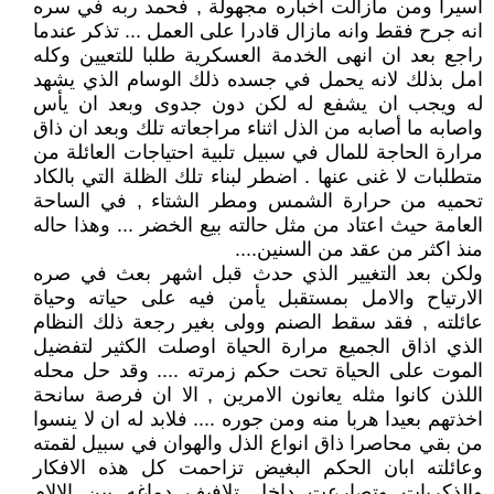
اسيرا ومن مازالت اخباره مجهولة , فحمد ربه في سره
انه جرح فقط وانه مازال قادرا على العمل ... تذكر عندما
راجع بعد ان انهى الخدمة العسكرية طلبا للتعيين وكله
امل بذلك لانه يحمل في جسده ذلك الوسام الذي يشهد
له ويجب ان يشفع له لكن دون جدوى وبعد ان يأس
واصابه ما أصابه من الذل اثناء مراجعاته تلك وبعد ان ذاق
مرارة الحاجة للمال في سبيل تلبية احتياجات العائلة من
متطلبات لا غنى عنها . اضطر لبناء تلك الظلة التي بالكاد
تحميه من حرارة الشمس ومطر الشتاء , في الساحة
العامة حيث اعتاد من مثل حالته بيع الخضر ... وهذا حاله
منذ اكثر من عقد من السنين....
ولكن بعد التغيير الذي حدث قبل اشهر بعث في صره
الارتياح والامل بمستقبل يأمن فيه على حياته وحياة
عائلته , فقد سقط الصنم وولى بغير رجعة ذلك النظام
الذي اذاق الجميع مرارة الحياة اوصلت الكثير لتفضيل
الموت على الحياة تحت حكم زمرته .... وقد حل محله
اللذن كانوا مثله يعانون الامرين , الا ان فرصة سانحة
اخذتهم بعيدا هربا منه ومن جوره .... فلابد له ان لا ينسوا
من بقي محاصرا ذاق انواع الذل والهوان في سبيل لقمته
وعائلته ابان الحكم البغيض تزاحمت كل هذه الافكار
والذكريات وتصارعت داخل تلافيف دماغه بين الالام