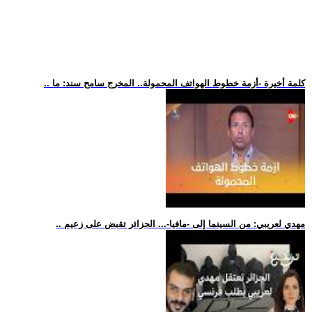
.. كلمة أخيرة -أزمة خطوط الهواتف المحمولة.. المخرج سامح سند: ما
.. مهدي لعريبي: من السينما إلى -مافيا-... الجزائر تقبض على زعيم