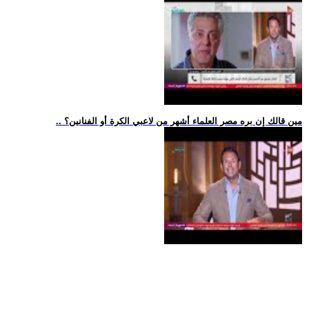
.. مين قالك إن بره مصر العلماء أشهر من لاعبي الكرة أو الفنانين؟