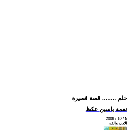
حلم ........ قصة قصيرة
نعمة ياسين عكظ
2008 / 10 / 5
الادب والفن