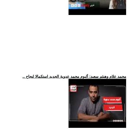
.. محمد علام وهيثم سعيد: ألبوم محمد عدوية الجديد استكمالا لنجاح