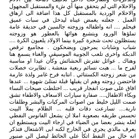
والاحلام التي لم يتحقق منها أي شء والمستقبل المجهول
والاحلام الوردية بالمستقبل كل هذا اضافة الى ارهاق
العمل . جعلته يغمض عيناه ليدخل في سبات عميق
فيحلم .... انه واطفاله وزوجته جالسين في حديقة عامة
تملؤها الورود ويتشبع هوائها بالعطور هو وزوجته
يستظلون تحت شجرة كبيرة بينما الاولاد يلعبون الكرة ....
شباب وشابات يمرحون ويضحكون . مجاميع ترقص
الدبكة واخرى تلعب الجوبية الموسيقى والغناء يسمع هنا
وهناك , عوائل تفترش الحشائش وكأن عيدا او مناسبة
لفرح ما ... هبت نسائم ربعية منعشة , تطايرت خصلات
من شعر زوجته الكستنائي . انتابه فرح غامر ولذة عارمة
فاحتضن زوجته وهم ان يقبلها قبلة تمتلئ شهوة ... عندها
افاق على صوت انفجار قريب ... اختلطت صيحات النساء
وبكاء الاطفال.... صفارة سيارات الاسعاف والاطفاء تشق
صمت الليل خليط من اصوات المركبات والبشر وطلقات
نارية.... تسارعت دقات قلبه ... الظلام يملأ البيت
تحسس طريقه بصعوبة املا ان يشعل الفانوس النفطي
لعله ينشر بعضا من الضياء في ارجاء البيت ويستطيع ان
يعرف مالذي يجري في الخارج لكنه ابى الاشتعال فتذكر
انه خال من النفط اتكأ على الحائط ليصل الى صنبور