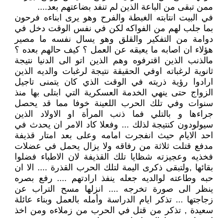
ممن تبقى من الباعة الذين لم تنفد بضاعتهم بعد....
في البيت انتابته الغبطة والفرح وهو يرى ابناءه فرحون
بما جلب لهم من الفواكه لكن في نفس الوقت دخل في
دوامة من التفكير والقلق وهو يسال نفسه ما مصير
هؤلاء ان اصابه ما يعيقه عن العمل ؟ كيف حالهم بعده ؟
مالذنب الذين اقترفوه وهم الذين اتو الى الدنيا نتيجة
ثانوية لرغباته اوفي الحقيقة نتيجة لرغبات والديه الذين
ارادوا رؤية ذريته في الوقت الذي كان يتمنى تاجيل
الزواج حتى ينهي الخدمة العسكرية التي ابتلى بها منذ
سنوات وفي تلك الحرب اللعينة خوفا مما قد يحصل
جراءها و بالتلي فما ذنب المرأة او الاولاد الذين
سيولودون كنتيجة لذلك ... وفعلا كاد الامر ان يحدث في
احد الايام حيث انفجرت امامه وعلى بعد امتار قذيفة
مدفع قتلت ثلاثة من رفاقه ولا يزال يحمل في عضلات
فخذيه وعجيزته شظايا تلك القذيفة لان الاطباء فضلوا
بقائها ,ولتبقى ذكرى اليمة لتلك الحرب القذرة .... الا ان
حبه وطاعته لوالديه جعله ينفذ ارادتهم .... رفع بصره
ينظر الى صورة تخرجه .... انزلها مسح التراب عن
زجاجتها ... تذكر ايام الدراسة وأمله بالعمل وبناء عائلة
سعيدة , تذكر من قتل في الحرب من زملاءه ومن اخذ