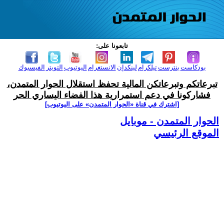
تابعونا على:
بودكاست
بنترست
تيلكرام
لينكدإن
الانستغرام
اليوتيوب
التويتر
الفيسبوك
تبرعاتكم وتبرعاتكن المالية تحفظ استقلال الحوار المتمدن،
فشاركونا في دعم استمرارية هذا الفضاء اليساري الحر
[اشترك في قناة ‫«الحوار المتمدن» على اليوتيوب]
الحوار المتمدن - موبايل
الموقع الرئيسي