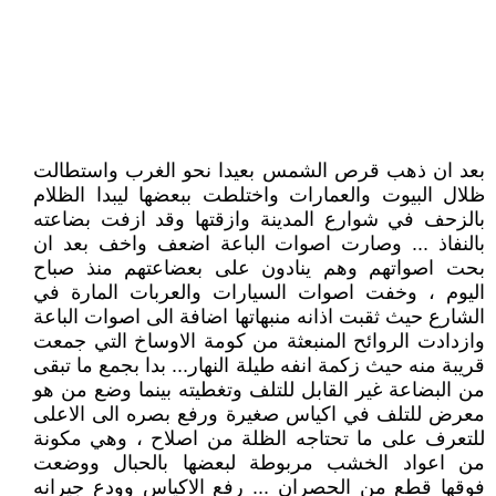
بعد ان ذهب قرص الشمس بعيدا نحو الغرب واستطالت
ظلال البيوت والعمارات واختلطت ببعضها ليبدا الظلام
بالزحف في شوارع المدينة وازقتها وقد ازفت بضاعته
بالنفاذ ... وصارت اصوات الباعة اضعف واخف بعد ان
بحت اصواتهم وهم ينادون على بعضاعتهم منذ صباح
اليوم ، وخفت اصوات السيارات والعربات المارة في
الشارع حيث ثقبت اذانه منبهاتها اضافة الى اصوات الباعة
وازدادت الروائح المنبعثة من كومة الاوساخ التي جمعت
قريبة منه حيث زكمة انفه طيلة النهار... بدا بجمع ما تبقى
من البضاعة غير القابل للتلف وتغطيته بينما وضع من هو
معرض للتلف في اكياس صغيرة ورفع بصره الى الاعلى
للتعرف على ما تحتاجه الظلة من اصلاح ، وهي مكونة
من اعواد الخشب مربوطة لبعضها بالحبال ووضعت
فوقها قطع من الحصران ... رفع الاكياس وودع جيرانه