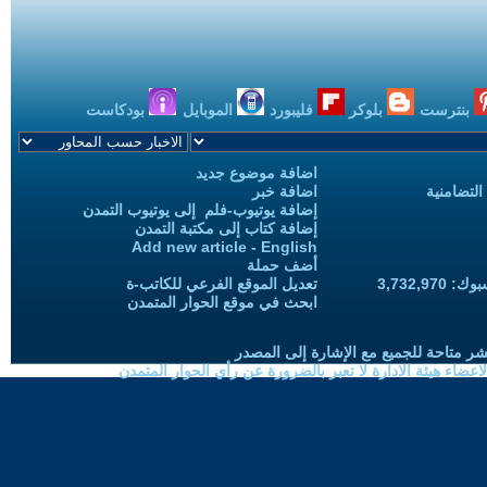
بنترست
بلوكر
فليبورد
الموبايل
بودكاست
اضافة موضوع جديد
التضامنية
اضافة خبر
إضافة يوتيوب-فلم إلى يوتيوب التمدن
إضافة كتاب إلى مكتبة التمدن
Add new article - English
أضف حملة
3,732,97
تعديل الموقع الفرعي للكاتب-ة
ابحث في موقع الحوار المتمدن
شر متاحة للجميع مع الإشارة إلى المصدر
ضاء هيئة الادارة لا تعبر بالضرورة عن رأي الحوار المتمدن