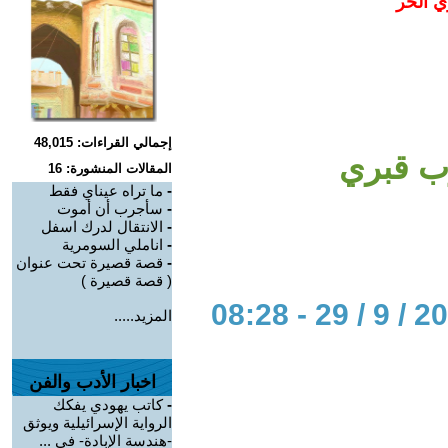
ي الحر
إجمالي القراءات: 48,015
رب قبري
المقالات المنشورة: 16
-
ما تراه عيناي فقط
-
سأجرب أن أموت
-
الانتقال لدرك اسفل
-
اناملي السومرية
-
قصة قصيرة تحت عنوان
( قصة قصيرة )
المزيد.....
اخبار الأدب والفن
-
كاتب يهودي يفكك
الرواية الإسرائيلية ويوثق
-هندسة الإبادة- في ...