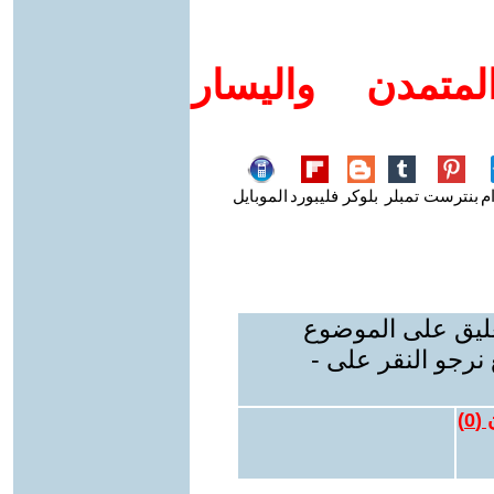
متمدن واليسار
م
بنترست
تمبلر
بلوكر
فليبورد
الموبايل
عليق على الموضوع
نرجو النقر على -
 (
0
)