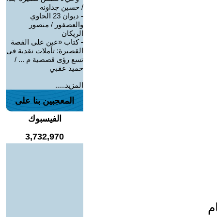
/ حسين جداونه
-
ديوان 23 الحاوي
والعصفور / منصور
الريكان
-
كتاب «عين على القصة
القصيرة: تأملات نقدية في
تسع رؤى قصصية م ... /
حميد عقبي
المزيد.....
المعجبين بنا على
الفيسبوك
3,732,970
م