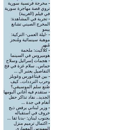
-
مخرجة فرنسية سورية
تروي قصة مهاجرة سورية
في فيلم (الغريبة)
-
تجربة في المشاهدة:
المخرج الصيني تشانغ
ييمو
-
-ليلة العمى- التركية:
موهبة سينمائية ومُنجز
مُبهر
-
كلاكيت: ملحمة
هوميروس في السينما
-
هجمات إسرائيل وسلاح
حماس.. سلام غزة في فخ
التفاصيل يعتبر ال ...
-
بين فيثاغورس وغوبلز
وحرب الترددات.. كيف
صُنع سلم الموسيقى؟
-
ستقدم فيه أغاني ألبومها
الجديد.. نفاد تذاكر حفل
أنغام في جدة ...
-
وزير لبناني يرفض ذبح
خروف في استقباله
بجنوب لبنان: -بدنا ثقا ...
-
اكتمال ترميم منزل
المهندس المعماري