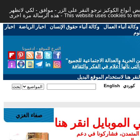
 أنواع الكوكيز نرجو النقر على الزر - موافق - لكي لاتظهر
This website uses cookies to ensure you ge
وكالة أنباء العمال
-
وكالة أنباء حقوق الإنسان
-
اخبار الرياضة
-
اخبار
لوم
التبرع للموقع - ادعمونا
حرية والعدالة الاجتماعية للجميع
"
تى نالها أعلام في الفكر والثقافة
قر هنا لاستخدام الموقع البديل
كوردي
English
صفاء الغزي
لموبايل انقر هنا
 المتمدن، فشاركونا في دعم