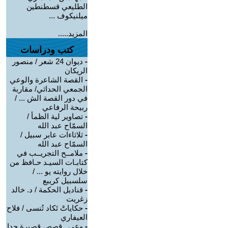
الطليعي قسطنطين
ميلنيكوف ...
المزيد.....
كتب ودراسات
-
ديوان 24 شعر / منصور
الريكان
-
القصة الشاعرة والوعي
الجمعي الحداثي/ مقاربة
في دور القصة الش ... /
ربيحة الرفاعي
-
تصاوير لية الظمأ /
السمّاح عبد الله
-
ثلاثاءات عابر سبيل /
السمّاح عبد الله
-
ملامــح التجريــب في
كتابـات السيـد حـافظ من
خلال روايته يو ... /
سلسبيل كريبع
-
قناديل الحكمة / د. خالد
زغريت
-
حكاياتْ تَكاد تُنسى / فلاح
العيفاري
-
وعي ـ قصص قصيرة جدا