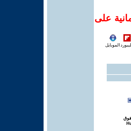
انية على
يبورد
الموبايل