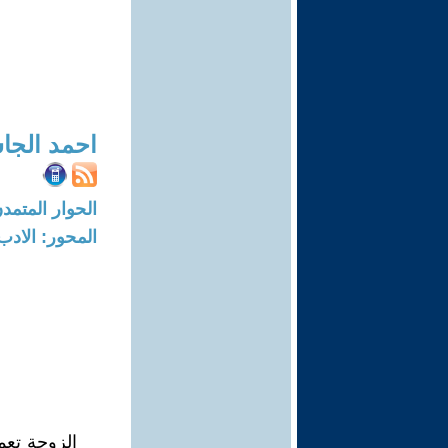
احمد الجا
الحوار المتمدن-العدد: 2378 - 08
المحور: الادب
الزوجة تع