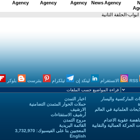
 ابواب-الحلقة الثانية
RSS
الانستغرام
لينكد إن
تيلكرام
بنترست
بلوكر
ث الماركسية واليسار
اخبار التمدن
ة
حملات الحوار المتمدن التضامنية
حاث العلمانية في العالم
الارشيف
أرشيف الاستفتاءات
اهضة عقوبة الاعدام
مروج التمدن
الحركة العمالية والنقابية
القائمة البريدية
المعجبين بنا على الفيسبوك: 3,732,970
English