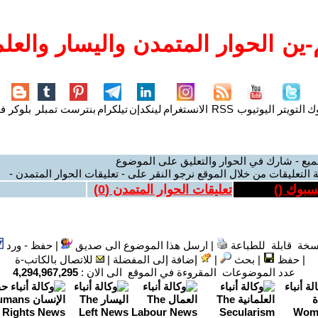
ين الحوار المتمدن واليسار والعلم
وك
التويتر
اليوتيوب
RSS
الانستغرام
لينكدإن
تيلكرام
بنترست
تمبلر
بلوكر
فل
ميع - شارك في الحوار والتعليق على الموضوع
 التعليقات من خلال الموقع نرجو النقر على - تعليقات الحوار المتمدن -
يسبوك (
)
تعليقات الحوار المتمدن (
0
)
سخة قابلة للطباعة
|
ارسل هذا الموضوع الى صديق
|
حفظ - ورد
|
حفظ
|
بحث
|
إضافة إلى المفضلة
|
للاتصال بالكاتب-ة
عدد الموضوعات المقروءة في الموقع الى الان :
4,294,967,295