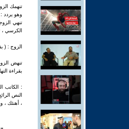
تنهمك الزوج
وهو يردد : 
تنهي الزوج
الكرسي ، تق
الزوج : ( ب
تنهض الزوج
بقراءة التها
: الكاتب ا
النص الرائع
، أهنئك ، وأ