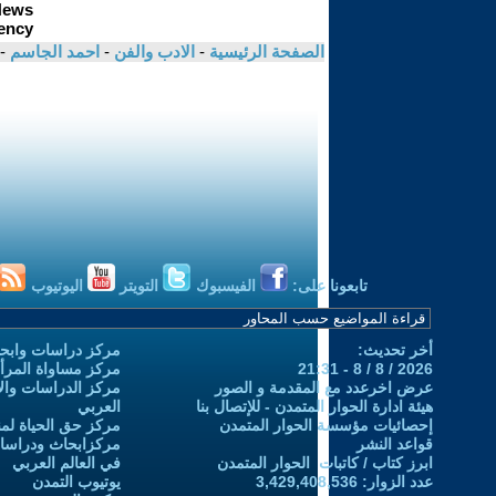
الصفحة الرئيسية
-
الادب والفن
-
احمد الجاسم
-
تابعونا على:
الفيسبوك
التويتر
اليوتيوب
أخر تحديث:
مركز دراسات وابحا
2026 / 8 / 8 - 21:31
مركز مساواة المرأ
عرض اخرعدد مع المقدمة و الصور
مركز الدراسات والاب
هيئة ادارة الحوار المتمدن - للإتصال بنا
العربي
إحصائيات مؤسسة الحوار المتمدن
مركز حق الحياة لمن
قواعد النشر
مركزابحاث ودراسات 
ابرز كتاب / كاتبات الحوار المتمدن
في العالم العربي
عدد الزوار: 3,429,408,536
يوتيوب التمدن