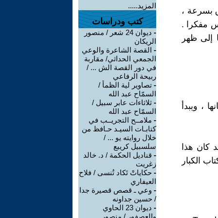
المزيد.....
ق بسرعة ،
كتب ودراسات
لس مفكرا .
-
ديوان 24 شعر / منصور
 إلى ظهر
الريكان
-
القصة الشاعرة والوعي
الجمعي الحداثي/ مقاربة
في دور القصة الش ... /
ربيحة الرفاعي
-
تصاوير لية الظمأ /
السمّاح عبد الله
-
ثلاثاءات عابر سبيل /
ا ، ويبدأ
السمّاح عبد الله
-
ملامــح التجريــب في
كتابـات السيـد حـافظ من
خلال روايته يو ... /
د كان هذا
سلسبيل كريبع
-
قناديل الحكمة / د. خالد
تاب الكبار
زغريت
-
حكاياتْ تَكاد تُنسى / فلاح
العيفاري
-
وعي ـ قصص قصيرة جدا
/ حسين جداونه
-
ديوان 23 الحاوي
والعصفور / منصور