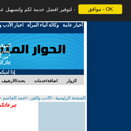
موافق - OK
لتوفير افضل خدمة لكم ولتسهيل عملي
أخبار عامة
-
وكالة أنباء المرأة
-
اخبار الأدب و
الموقع
يسارية
"من أج
حاز ال
إذا لديك
الزوار
اضافة/خدمات
بحث/الارشيف
الصفحة الرئيسية
-
الادب والفن
-
احمد الجاسم
-
تبرعاتكم