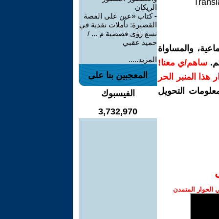
Transl
الريكان
-
كتاب «عين على القصة
القصيرة: تأملات نقدية في
تسع رؤى قصصية م ... /
حميد عقبي
اعية، والمساواة
المزيد.....
م.
ساهم/ي معنا!
المعجبين بنا على
رار هذا المنبر الحر
معلومات التحويل
الفيسبوك
3,732,970
الحوار المتمدن