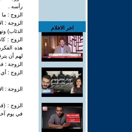
رأسه .
الزوج : ما ا
الزوجة : ال
اخر الافلام
الذئاب) وت
الزوج : كا
هذه الفكرة
لهم أن يترق
الزوجة : ف
الزوج : أي
الزوجة : ال
الزوج : (قد
في يوم آخر ،