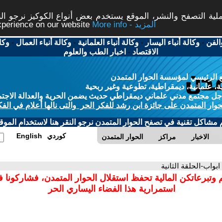
ة التصفح والنشر، الموقع يستخدم بعض أنواع الكوكيز نرجو النق
More info - المزيد
experience on our website
الفن
-
وكالة أنباء اليسار
-
وكالة أنباء العلمانية
-
وكالة أنباء العمال
-
وكا
الاقتصاد
-
اخبار الطب والعلوم
 الرئيسي لمؤسسة الحوار المتمدن
، علمانية، ديمقراطية، تطوعية وغير ربحية
ل مجتمع مدني علماني ديمقراطي حديث يضمن الحرية والعدالة الاجتم
حوار المتمدن على جائزة ابن رشد للفكر الحر والتى نالها أعلام في الفك
م مشاكل تقنية في تصفح الحوار المتمدن نرجو النقر هنا لاستخدام الموقع
كوردي
English
الاخبار
مراكز
الحوار المتمدن
 ابواب-الحلقة الثانية
 وتبرعاتكن المالية تحفظ استقلال الحوار المتمدن، فشاركونا 
استمرارية هذا الفضاء اليساري الحر