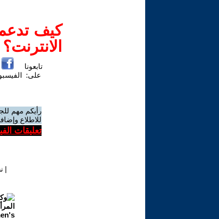
كيف تدعم-
الانترنت؟
تابعونا
على:
الفيسب
رأيكم مهم للج
للاطلاع وإضافة
تعليقات الف
|
ن