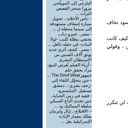
اليازجي إلى المويلحي
مرورا بسحر القصص
التراث ...
-
-باص الأحلام-.. تحويل
لأسود تخاف
سيارة إسعاف مستهدفة
إلى سينما متنقلة ل ...
-
مصر.. عمرو دياب
 كيف كانت
يحتفي ببطلة كليب -لولا
البنات- في حفله بالعل ...
ن ، وقولي
-
مصر.. كشف أثري جديد
يوثق آلاف السنين من
الاستيطان البشري
-
أزياء الفيلم تُعرض للبيع..
مزاد يحقق حلم
جمهورThe Devil Wear ...
-
حين يتحوّل اللقاء إلى
-زحف بشري-.. دمشق
تستقبل -المايسترو-
-
فقيه في زمن الجباية..
حين تحدى التاج السبكي
 لن تتكرر
سلطة المماليك ود ...
-
-الاقتلاع-.. إيال وايزمان
يفكك معمار الإبادة
الإسرائيلية بفل ...