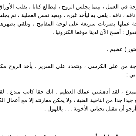
ة في العمل ، بينما يجلس الزوج ، ليطالع كتابا ، يقلب الأورا
تافه ، تافه . يلقي به ليأخذ غيره ، ويعيد نفس العملية ، ثم يج
ة عملها بضربات سريعة على لوحة المفاتيح ، وتلقي بظهرها
ول : أصبح الآن لدينا موقعا الكترونيا .
فتور ) عظيم .
ة من على الكرسي ، وتتمدد على السرير . يأخذ الزوج مكانه
ني :
لمبدع ، لقد أدهشني عملك العظيم . انك حقا كاتب مبدع . لق
 جيدا جدا من الناحية الفنية ، ولا يمكن مقارنته إلا مع أعمال الك
رجو أن تتقبل تحياتي الأخوية . . . ياللهول .