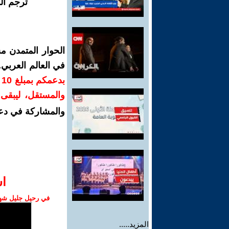
ترجم ال
الحوار المتمدن م
في العالم العربي
ب
والمستقل، ليبقى ص
والمشاركة في دع
ا‫
في رحيل جليل شهبا
المزيد.....