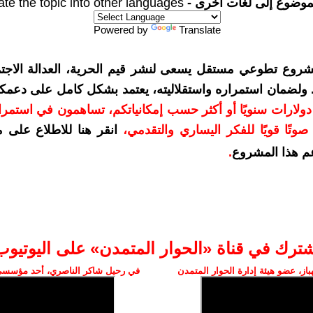
موضوع إلى لغات أخرى -
ate the topic into other languages
Powered by
Translate
شروع تطوعي مستقل يسعى لنشر قيم الحرية، العدالة الاجتم
. ولضمان استمراره واستقلاليته، يعتمد بشكل كامل على دعمك
دعمكم بمبلغ 10 دولارات سنويًا أو أكثر حسب إمكانياتكم، تساهمون في استم
وتًا قويًا للفكر اليساري والتقدمي
،
انقر هنا للاطلاع على 
م هذا المشروع
.
شترك في قناة «الحوار المتمدن» على اليوتيوب
ز، عضو هيئة إدارة الحوار المتمدن
في رحيل شاكر الناصري، أحد مؤسسي 