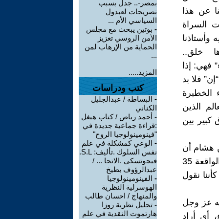
بمصر-.. جدل بسبب
ا عن هذا
تصريحات لعبدول
السياسي الأم ...
ت السراة
-
بوتين يبحث مع مجلس
ه وأستاذنا
الأمن الروسي تعزيز
الحماية من الإرهاب لمن
infrastructure encreation معناها خلق..
...
 فهي: إذا
المزيد.....
ن” فلا بد
كتب ودراسات
ء الخطيرة
-
البساطة / عبدالجليل
الم الذين
الكناني
-
أحمد رباص / كتاب هيغل
ق كبير بين
:قراءة جماعية جديدة في
"فينومينولوجيا الروح"
-
الوعي كمشكلة في علم
ن هشام أن
نفس السلوك .تأليف: S.L.
معنى الفعل إنشاء أي إيجاد ومنه قوله تعالى ”إنّا أَنشأنهنّ إنشاءً” سورة الواقعة 35
فيجوتسكي .الاتحا ... /
عبدالرؤوف بطيخ
كأننا نقول
-
الفينومينولوجيا
الهوسرلية النظرية
والمنهاج / احسان طالب
له عز وجل
-
تحليل نظرية روزا
هارتموت النقدية في علم
 أي أراد