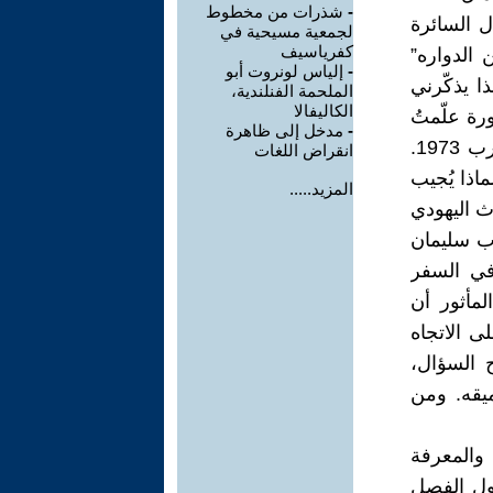
-
شذرات من مخطوط
ل السائرة
لجمعية مسيحية في
كفرياسيف
 الدواره”
-
إلياس لونروت أبو
ا يذكّرني
الملحمة الفنلندية،
الكاليفالا
ة علّمتُ
-
مدخل إلى ظاهرة
فيها اللهجة العربية الفلسطينية لطلاب إسرائيليين وأجانب في أعقاب حرب 1973.
انقراض اللغات
اذا يُجيب
المزيد.....
ث اليهودي
وب سليمان
ن اليهودي في السفر
لمأثور أن
 الاتجاه
 السؤال،
يقه. ومن
والمعرفة
ول الفصل