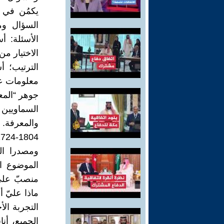
يكمُن في ن
السؤال وم
الأسئلة: أ
الاختيار من
الترتيب؛ أ
معلومات عام
جوهر “المع
السماويين 
ومصدرا ال
الموضوع ا
منصبّ على 
ماذا عليّ أ
التجربة ال
الجميع، أن