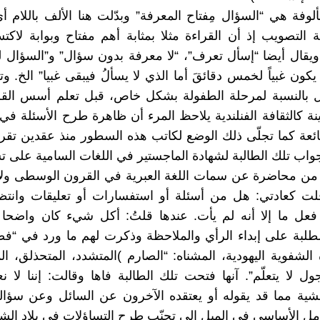
ألوفة هي “السؤال مِفتاح المعرفة” وبدّلت هنا الألف باللام أ
ية التصويب إذ أن القراءة مثلا بمثابة أهم مفتاح وبوابة لاكت
ويقال أيضا “إسأل تعرف”، “لا معرفة بدون سؤال” و”السؤال ل
يكون غبياً لخمس دقائقَ أما الذي لا يسألُ فيبقى غبيا” الخ. 
ال بالنسبة لمرحلة الطفولة بشكل خاص، قبل تعلم أسس القر
نة كالثقافة الفنلندية يلاحظ المرء أن ظاهرة طرح الأسئلة في
ائعة كما تجلّى ذلك الوضع لكاتب هذه السطور منذ عقدين تقريب
جواب تلك الطالبة لشهادة الماجستير في اللغات السامية على ت
 من محاضرة عن سمات اللغة العبرية في القرون الوسطى ولا
قلت كعادتي: هل من أسئلة أو استفسارات أو تعليقات وانت
فعل ما إلا أنه لم يأت. عندها قلتُ: أكل شيء كان واضحا 
لبة على إبداء الرأي والملاحظة وذكرت لهم ما ورد في “فصو
الشفوية اليهودية، المشناه: “الصارم )المتشدد، المتحذلق، الم
خجول لا يتعلّم”. آنها فتحت تلك الطالبة فاها وقالت: إننا لا
شية مما قد يقوله أو يعتقده الآخرون عن السائل وعن سؤا
عامل الأساسي في الميل إلى تجنّب طرح التساؤلات في بلاد الش