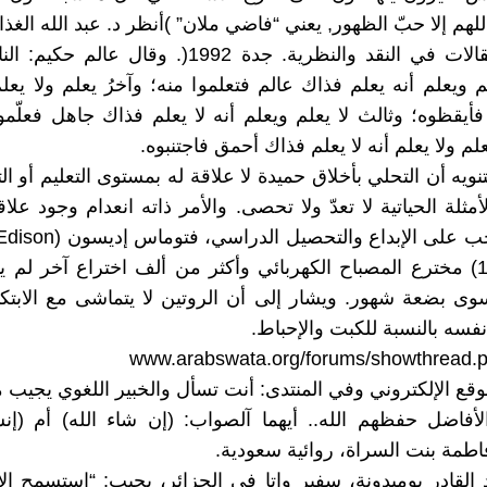
لهم إلا حبّ الظهور, يعني “فاضي ملان” )أنظر د. عبد الله الغذ
الأسئلة، مقالات في النقد والنظرية. جدة 1992(. وقال ع
يعلم أنه يعلم فذاك عالم فتعلموا منه؛ وآخرُ يعلم ولا يعلم
فأيقظوه؛ وثالث لا يعلم ويعلم أنه لا يعلم فذاك جاهل فعلّموه
 ولا يعلم أنه لا يعلم فذاك أحمق فاجتنبوه.
تنويه أن التحلي بأخلاق حميدة لا علاقة له بمستوى التعليم أو ا
أمثلة الحياتية لا تعدّ ولا تحصى. والأمر ذاته انعدام وجود علا
وذاك ينسحب على الإبداع والتح
1847-1931) مخترع المصباح الكهربائي وأكثر من ألف اختراع آخر ل
ى بضعة شهور. ويشار إلى أن الروتين لا يتماشى مع الابتكار
نفسه بالنسبة للكبت والإحباط.
www.arabswata.org/forums/showthread.
وقع الإلكتروني وفي المنتدى: أنت تسأل والخبير اللغوي يجيب م
الأفاضل حفظهم الله.. أيهما آلصواب: (إن شاء الله) أم (إنش
فاطمة بنت السراة، روائية سعودية.
 القادر بوميدونة، سفير واتا في الجزائر، يجيب: “استسمح ال