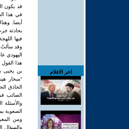
قد يكون ال
في هذا الص
أيضا. وهنا
بحادثة جرت
وقد سألتُ ذ
اليهودي عا
هذا القول 
اخر الافلام
“مبحار هپن
الحاذق ال
الصائب في
والأسئلة ا
الصعوبة بمك
ومن المعر
والسؤال ال