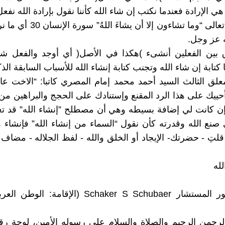
هي الإرادة فعندما نكتب إن شاء الله كأننا نقول بإرادة الله نفعل 
ومنه قوله تعالى “وما تشاءون إلا أن يش
ه عز وجل.
 بين الفعلين أنشىء )هكذا في الأصل( أي أوجد والفعل شاء
كتابة إن شاء الله وتجنب كتابة إنشاء الله للأسباب السابقة الذك
لق الثالث السيد أحمد محمد إمام المصري كاتبا: “الاخت ع
أحييك على هذا الرد المقنع وإستنادك على الحجج والبراهين 
ن كانت لي إضافة بسيطه وهي أن مصطلح ”إنشاء الله” قد تع
صنع الله وقدرته كأن نقول “السماء من إنشاء الله” فإنشاء
لتِ - حضرتك- الإيجاد أو الخلق والله - لفظ الجلاله - مضاف إل
له
وجاء الدكتور المستشار Schaker S Schubaer (الإقامة