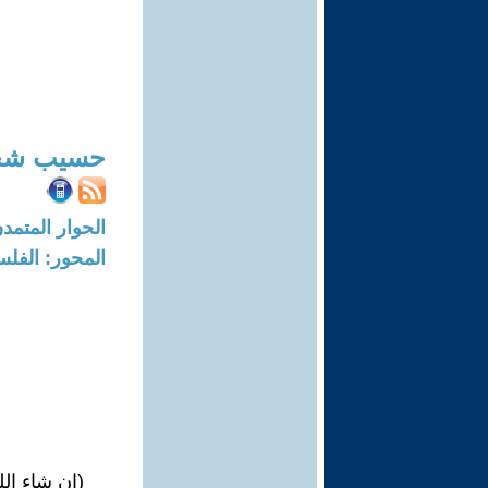
حسيب شح
الحوار المتمدن-العدد: 2327 - 08
المحور: الفلس
(إن شاء الل