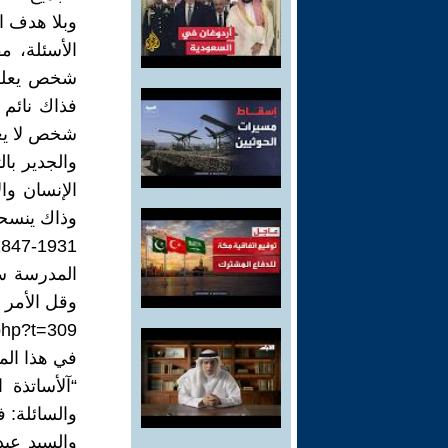
وبلا هدف ال
شخص يعلم و
فذاك نائم 
شخص لا يعلم
والجدير بال
الإنسان وال
المدرسة سو
وقل الأمر 
php?t=309
في هذا الم
“آلأساتذة 
والسائلة: 
والسيد عبد