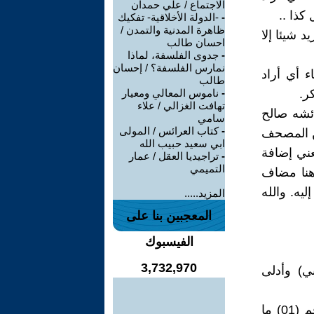
الاجتماع / علي حمدان
كذا ..
-
-الدولة الأخلاقية- تفكيك
ظاهرة المدنية والتمدن /
اءَ اللهُ” سورة الإنسان 30 أي ما نريد شيئا إلا
احسان طالب
-
جدوى الفلسفة، لماذا
نمارس الفلسفة؟ / إحسان
 أي أراد
طالب
ر.
-
ناموس المعالي ومعيار
تهافت الغزالي / علاء
ائشه صالح
سامي
-
كتاب العرائس / المولى
من المصحف
ابي سعيد حبيب الله
ني إضافة
-
تراجيديا العقل / عمار
التميمي
 هنا مضاف
يه. والله
المزيد.....
المعجبين بنا على
الفيسبوك
3,732,970
: الوطن العربي) وأدلى
بسم الله الرحمن الرحيم والصلاة والسلام على رسوله الأمين، لوحة رقم (01) ما