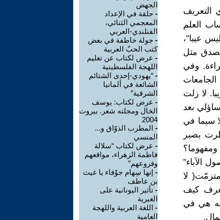
الجهض
ي التعريف
-
حلقة في الإعداد
المعجمي الثنائي،
ساب العلم
الفنلندي-العربي
يس عيبا”،
-
جولة خاطفة في بعض
كتب الحبّ العربية
وتصدق مثل
-
عرض لكتاب عن تعليم
اءة. وفي
اللهجة الفلسطينية
-
“يهودي-إحدى الشتائم
 الجامعات
الشائعة في ألمانيا
ا. لا زلت
الشرقية”
-
عرض لكتاب: يوسف
ساؤلي بعد
الخال ومجلته شعر. بيروت
2004
 سيما في
-
المطرب الذوّاق و...
ظرت بصبر
المنسي
-
عرض لكتاب “سلالة
ومفهوما؟
فاطمة الزهراء، مواقعهم
ل الآباء”
وفروعهم”
-
إنها سِهام جوْفاء يا غيث
تزمّت( لا
بن عاطف
 نعرف كيف
-
تأثير اليونانية على
العبرية
له هي في
-
اللغة العربية واللهجة
مال.
العامية