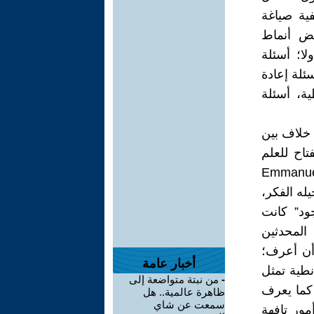
ية صياغة
عض أنماط
ا؛ أسئلة
ئلة إعادة
ية، أسئلة
 خلاف بين
تاح للعلم
وف الألماني عمانوئيل كانط (Emmanuel Kant
يله الفكر،
ود” كانت
المحدثين
أن أعرف؛
أخبار عامة
نطية تمثل
-
من نبتة متواضعة إلى
 كما يعرف
ظاهرة عالمية.. هل
سمعت عن شاي
مور تافهة