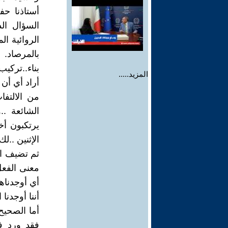
أستاذنا حف
السؤال ال
الروائية ال
بناء..تركيب
المزيد.....
أراد أي أن
من الالتفا
الشائعة ..
يرتكبون أخط
الإثنين ..لك
ثم تضيف ال
أي أوجدناها
أننا أوجدنا
أما الصحيح 
فقد ورد ف