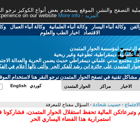
ة التصفح والنشر، الموقع يستخدم بعض أنواع الكوكيز نرجو النق
More info - المزيد
experience on our website
الفن
-
وكالة أنباء اليسار
-
وكالة أنباء العلمانية
-
وكالة أنباء العمال
-
وكا
الاقتصاد
-
اخبار الطب والعلوم
 الرئيسي لمؤسسة الحوار المتمدن
، علمانية، ديمقراطية، تطوعية وغير ربحية
ل مجتمع مدني علماني ديمقراطي حديث يضمن الحرية والعدالة الاجتم
حوار المتمدن على جائزة ابن رشد للفكر الحر والتى نالها أعلام في الفك
م مشاكل تقنية في تصفح الحوار المتمدن نرجو النقر هنا لاستخدام الموقع
كوردي
English
الاخبار
مراكز
الحوار المتمدن
لاجتماع
-
حسيب شحادة
- السؤال مفتاح للمعرفة
 وتبرعاتكن المالية تحفظ استقلال الحوار المتمدن، فشاركونا 
استمرارية هذا الفضاء اليساري الحر