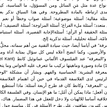
واح عدة مثل مَنِ السائل ومن المسؤؤل، ما المناسبة، كيف
دى ارتباطه بالمادة المطروحة. وفي هذا السياق نذكر ب
سئلة مقالية؛ أسئلة موضوعية؛ أسئلة صواب وخطأ أو نعم ول
 متعدد؛ أسئلة ملء الفراغ؛ أسئلة المزاوجة؛ أسئلة التصنيف؛ أس
سئلة الحقيقة أو الرأي؛ أسئلةالإجابة القصيرة، أسئلة استنباط
ّة، أسئلة تحليلية، أسئلة تذكرية إلخ.
رفة” في أيامنا أيضا، حيث سيادة التقنية من أهم سماته، محلُّ
والأرضيين، وكما اتضح أعلاه ليس كل سؤال بمثابة أداة ومف
والمعرفة. و”المعرفة” عند الفيلس
1724-1804) مادة وصورة وماهيتها تركيب ما تتعرف عليه الحواس وما يتخ
معرفة البشرية: الحساسية والفهم. ويشار أن مشكلة “الوج
لرئيس لدى الفلاسفة القدماء في حين أن اهتمام الفلاسفة 
“المعرفة”. وكانط كان قد طرح أربعة أسئلة: ماذا أستطيع 
ن أفعل؛ ماذا يمكن أن آمُل؛ ما هو الإنسان. وفي الفلسفة الكا
أخلاقية أساسا للالهيات ولا دخل للعقل في هذا المضمار. هناك،
اس كثيرون يتهافتون على طرح الأسئلة في كل مناسبة حول أ