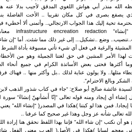
ظه الله منذر أبي هواش اللغوي المدقق لأجيب بدلا عنه هن
ذي يصفع بصرى في كل مكان تقريبا .. الأخت الفاضلة بن
محترمة تحية إليك هذا الجواب الارتجالي.. وأتمنى ألا أخطيء في
بالمرصاد. ”إنشاء”  redaction
..تنصيب.. وضع ..تشكيل... إلى غير ذلك مما شئت. أما “إن شاء”
 المشيئة والرغبة في فعل أي شيء تأتي مسبوقة بأداة الشرط “إ
ت لهذا الأمر المشين في حق لغتنا الجميلة وهو من الأخطا
وما أكثرها فحتى بعض الأساتذة الكرام في جميع أنحاء الع
اء مثلها.. ولا يولون عناية لذلك ..بل وأكثر منها .. فهناك فر
 الشكر وبالغ الاحترام”.
سيدة عائشة صالح أبو صلاح: “جاء في كتاب شذور الذهب لاب
 إيجادا. فمن هذا لو كبتنا )هكذا في المصدر( “إنشاء الله” يعني 
 الله تعالى شأنه عز وجل وهذا غير صحيح كما عرفنا ..
هو أن نكتب “إن شاء الله” فإننا بهذا اللفظ نحقق هنا إرادة ال
ي معجم لسانا )هكذا في الأصل( العرب معنى الفعل شاء،