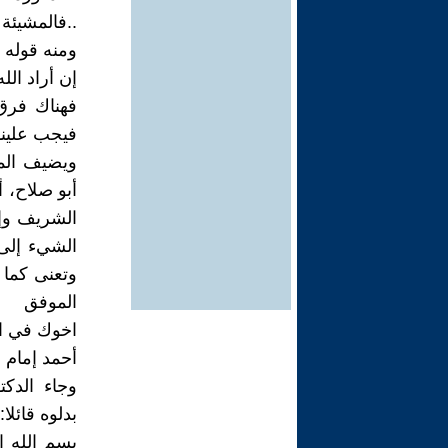
..فالمشيئة 
إن أراد الل
فهناك فرق
فيجب علينا 
ويضيف المع
أبو صلاح، 
الشريف وإ
الشيء إلى 
وتعنى كما ق
الموفق
اخوك في ال
أحمد إمام
بدلوه قائلا: