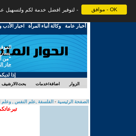
موافق - OK
لتوفير افضل خدمة لكم ولتسهيل عملي
أخبار عامة
-
وكالة أنباء المرأة
-
اخبار الأدب و
الموقع
يسارية
"من أج
حاز ال
إذا لديك
الزوار
اضافة/خدمات
بحث/الارشيف
الصفحة الرئيسية
-
الفلسفة ,علم النفس , وعلم ا
تبرعاتكم