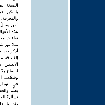
الصيغة الم
بالتنكير بغ
والمعرفة. 
“من يسألُ 
هذه الأقو
ثقافات معي
مثلا غير ش
أذكر جيدا 
إلقاء قسم
الأندلس. 
لسماع ردّ 
وشجّعت الط
في التوراة 
يعلِّم وال
نسأل؟ الخ
تقديرنا ال