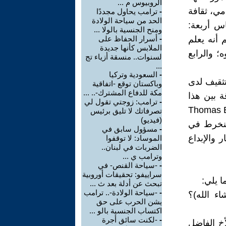
الروبيوس م ...
امي، ثقافة
-
ترامب يحاول مجددًا
الحد من سياحة الولادة
الم حكيم: الناس أربعة:
ومنح الجنسية بالولا ...
 أنه يعلم
-
أسرار الحفاظ على
الملابس كأنها جديدة
؛ والرابع
لسنوات.. منسقة أزياء تج
...
-
السعودية وتركيا
لتثقيف لدى
وباكستان توقع -اتفاقية
مكة للدفاع المشترك-.. ...
قة بين هذا
-
ترامب: زوجتي تقول لي
صيل الدراسي، فتوماس إديسون (Thomas Edison
تصرفاتك لا تليق برئيس
(فيديو)
م ينخرط في
-
مسؤول سابق في
 والإبداع
الموساد: لا توقفوا
الضربات في لبنان..
وترامب ي ...
-
-سياحة القنص- في
سراييفو: تحقيقات أوروبية
ا يلي:
تبحث عن أدلة بعد ث ...
-
-سياحة الولادة-.. ترامب
اء الله)؟
يشن الحرب على حق
اكتساب الجنسية بالو ...
-
-لكنت سائق أجرة
أخ الفاضل