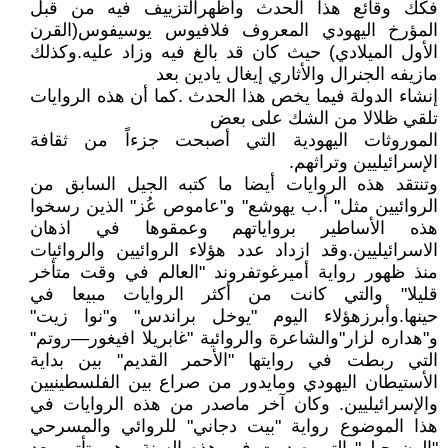
فكك وقائع هذا الحدث وأظهرالتزييف فيه من قبل
المؤرخ اليهودي المعروف فلافيوس يوسيفوس(القرن
الأول الميلادي) حيث كان قد بالغ فيه وزاد عليه.وكذلك
مازيفه الجنرال والأثاري إيغال يادين بعد
إنشاء الدولة فيما يخص هذا الحدث .كما أن هذه الروايات
تلقي ظلالا من الشك على بعض
الموروثات اليهودية التي أصبحت جزءاً من ثقافة
الإسرائيليين وتراثهم.
وتنتقد هذه الروايات أيضا ما كتبه الجيل السابق من
الروائيين مثل" أ.ب يهوشع" و"عاموص عُز" الذين رسخوا
هذه الأساطير برواياتهم وعمقوها في اذهان
الاسرائيليين.وقد ازداد عدد هؤلاء الروائيين والروائيات
منذ ظهور رواية أميرغوتفروند "العالم في وقت متأخر
قليلا" والتي كانت من أكثر الروايات مبيعا في
حينها.وأبرزهؤلاء اليوم "يوخل براندس" و"نوا زيت"
و"هداره لزار"والشاعرة والروائية "غابريلا افيغور—روتم"
التي ربطت في روايتها "الأحمر القديم" بين بداية
الأستيطان اليهودي ومايدور من صراع بين الفلسطينيين
والإسرائيليين. وكان آخر ماصدر من هذه الروايات في
هذا الموضوع رواية "بيت دجاني" للروائي والمسرحي