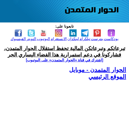
تابعونا على:
بودكاست
بنترست
تيلكرام
لينكدإن
الانستغرام
اليوتيوب
التويتر
الفيسبوك
تبرعاتكم وتبرعاتكن المالية تحفظ استقلال الحوار المتمدن،
فشاركونا في دعم استمرارية هذا الفضاء اليساري الحر
[اشترك في قناة ‫«الحوار المتمدن» على اليوتيوب]
الحوار المتمدن - موبايل
الموقع الرئيسي