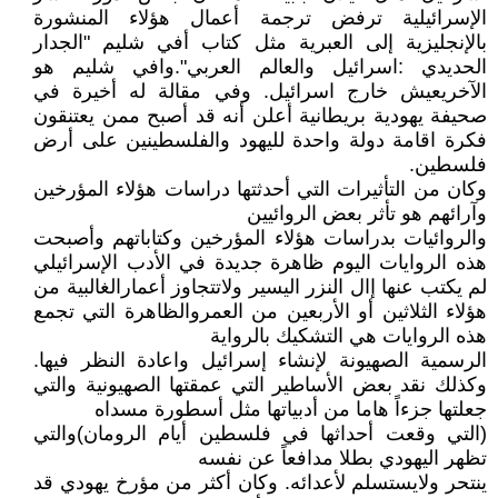
الإسرائيلية ترفض ترجمة أعمال هؤلاء المنشورة
بالإنجليزية إلى العبرية مثل كتاب أفي شليم "الجدار
الحديدي :اسرائيل والعالم العربي".وافي شليم هو
الآخريعيش خارج اسرائيل. وفي مقالة له أخيرة في
صحيفة يهودية بريطانية أعلن أنه قد أصبح ممن يعتنقون
فكرة اقامة دولة واحدة لليهود والفلسطينين على أرض
فلسطين.
وكان من التأثيرات التي أحدثتها دراسات هؤلاء المؤرخين
وآرائهم هو تأثر بعض الروائيين
والروائيات بدراسات هؤلاء المؤرخين وكتاباتهم وأصبحت
هذه الروايات اليوم ظاهرة جديدة في الأدب الإسرائيلي
لم يكتب عنها إال النزر اليسير ولاتتجاوز أعمارالغالبية من
هؤلاء الثلاثين أو الأربعين من العمروالظاهرة التي تجمع
هذه الروايات هي التشكيك بالرواية
الرسمية الصهيونة لإنشاء إسرائيل واعادة النظر فيها.
وكذلك نقد بعض الأساطير التي عمقتها الصهيونية والتي
جعلتها جزءاً هاما من أدبياتها مثل أسطورة مسداه
(التي وقعت أحداثها في فلسطين أيام الرومان)والتي
تظهر اليهودي بطلا مدافعاً عن نفسه
ينتحر ولايستسلم لأعدائه. وكان أكثر من مؤرخ يهودي قد