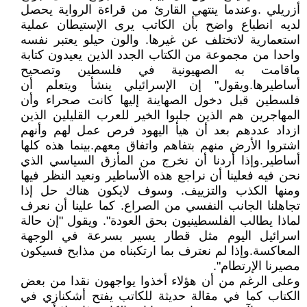
أزريلي .وعندما ينتهي القارئ من قراءة الرواية يحصل
لديه انطباع واضح بأن الكاتب يرى الإستيطان عملية
استعمارية لاتختلف عن غيرها. والون حيلو يعتبر نفسه
واحدا من مجموعة من الكتاب الجدد الذين يعيدون كتابة
ماقامت به الصهيونية في فلسطين وتصحيح
أساطيرها.ويقول" إن الإسرائيلي ينشأ ويتعلم أن
فلسطين قبل دخول الصهاينة إليها كانت صحراء وأن
المهاجرين هم الذين جلبوا الخير للعرب القليلين الذين
ازداد عددهم بعد أن هيأ اليهود فرص عمل لهم وأنهم
اشتروا الأرض منهم بتفاهم واتفاق معهم.بينما هذه كلها
أساطير.وإذا أردنا أن نخرج من المأزق السياسي الذي
نحن فيه فعلينا أن نراجع هذه الأساطير ونعيد النظر فيها
ومنها الكذب والتزييف. وسوف لايكون هناك حل إذا
تجاهلنا الجانب النفسي من الصراع. كما علينا أن نعرف
لماذا يطالب الفلسطينيون بحق العودة". ويقول "إن حالة
اسرائيل اليوم مثل قطار يسير بسرعة في الوجهة
المعاكسة.وإذا لم نعترف بما ارتكبناه من مذابح فسيكون
مصيرنا الإرتطام".
وعلى الرغم من أن هؤلاء أخذوا يواجهون نقدا من بعض
الكتاب كما في مقالة حديثة للكاتب يفتح أشكنازي في