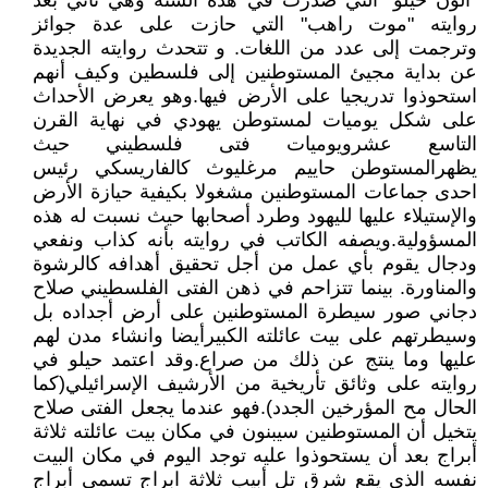
"الون حيلو" التي صدرت في هذه السنة وهي تأتي بعد
روايته "موت راهب" التي حازت على عدة جوائز
وترجمت إلى عدد من اللغات. و تتحدث روايته الجديدة
عن بداية مجيئ المستوطنين إلى فلسطين وكيف أنهم
استحوذوا تدريجيا على الأرض فيها.وهو يعرض الأحداث
على شكل يوميات لمستوطن يهودي في نهاية القرن
التاسع عشرويوميات فتى فلسطيني حيث
يظهرالمستوطن حاييم مرغليوث كالفاريسكي رئيس
احدى جماعات المستوطنين مشغولا بكيفية حيازة الأرض
والإستيلاء عليها لليهود وطرد أصحابها حيث نسبت له هذه
المسؤولية.ويصفه الكاتب في روايته بأنه كذاب ونفعي
ودجال يقوم بأي عمل من أجل تحقيق أهدافه كالرشوة
والمناورة. بينما تتزاحم في ذهن الفتى الفلسطيني صلاح
دجاني صور سيطرة المستوطنين على أرض أجداده بل
وسيطرتهم على بيت عائلته الكبيرأيضا وانشاء مدن لهم
عليها وما ينتج عن ذلك من صراع.وقد اعتمد حيلو في
روايته على وثائق تأريخية من الأرشيف الإسرائيلي(كما
الحال مح المؤرخين الجدد).فهو عندما يجعل الفتى صلاح
يتخيل أن المستوطنين سيبنون في مكان بيت عائلته ثلاثة
أبراج بعد أن يستحوذوا عليه توجد اليوم في مكان البيت
نفسه الذي يقع شرق تل أبيب ثلاثة ابراج تسمى أبراج