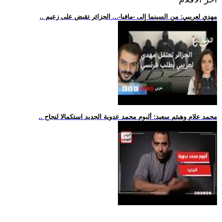
.. مهدي لعريبي: من السينما إلى -مافيا-... الجزائر تقبض على زعيم
.. محمد علام وهيثم سعيد: ألبوم محمد عدوية الجديد استكمالا لنجاح