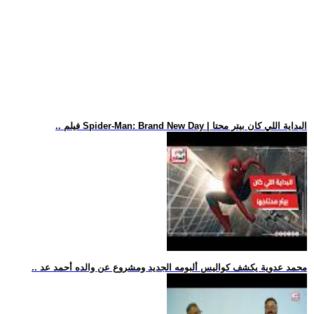
.. فيلم Spider-Man: Brand New Day | البداية اللي كان بيتر محتا
.. محمد عدوية يكشف كواليس ألبومه الجديد ومشروع عن والده أحمد عد