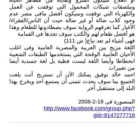
أو العلاج سيكون المترو وبقاياه من مظاهر الحياة
وملصقات شبكات المحمول التي توقفت عن العمل
والكهرباء التي توقفت وسيكون أفضل مافى مصر عدم
وجود كلاب ضالة أو غير ضالة حيث أن الناس/الفقراء/
الأغيار كما تعرفهم الرواية سوف يصطادونها للطعام وهذا
هو أفضل طعام لهم والكتب سوف تجدها في القمامة
فهى أشياء لم تعد تباع( ص 111)
اللغة مزيج بين العربية والمصرية العامية وفى اغلب
الأحيان العامية الوقحة التي يستخدمها الطبقات الشعبية
انحطاطا وأيضا اللغة ليست فظية بل لغة جسدية أيضا
من تعبيرات
احمد خالد توفيق يمكنك الآن أن تستريح أنت بلغت
الجميع بما سوف يحدث نتمنى أن يستمع احد ويخرج بهذا
البلد إلى مستقبل آخر
المنصورة فى 18-2-2008
http://www.facebook.com/group.php?
gid=8147277718