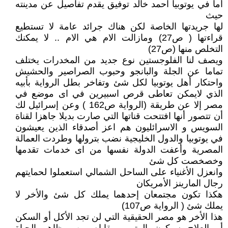
أما في يوتوبيا احمد خالد توفيق يقدم تفاصيل عن مدينته
حيث
لها جريدتها الخاصة لكن هناك جرائد عامة لا تستطيع
قراءتها ( ص27) ومازالت الام هي الام .. لا يمكنك
التخلص منها (ص27)
ويصف لنا الفلوجستين نوع جديد من المخدرات يختلف
تماما عن الجلة والبانجو وحبوب الصراصير والحشيش
واحتكار أهل يوتوبيا لكل شئ وتفاخر بطل الرواية بأبيه
الذي لايمكن تعاطى قرص اسبيرين في اى موضع في
مصر إلا عن طريقة (الرواية ص162 ) وعن إسرائيل لك
أن تتصور أنها افتتحت قناتها التي صارت بديلا جاهزا لقناة
السويس و الاسرائليون هم اعز أصدقاء الذين يعيشون
في يوتوبيا والدول الخليجية نضب بترولها وطردت العمالة
المصرية وأعفت الدولة نفسها من اى خدمات تقدمها
وخصخصت كل شئ
وانعزل الأغنياء على الساحل الشمالي استعملوا لحمايتهم
رجال المارينز الأمريكان
هكذا تكون مجتمعان إحدهما يملك كل شئ والأخر لا
يملك شئ ( الرواية ص107)
هذا الأخر هو مصر الحقيقية التي لن تجد الأكل أو السكن