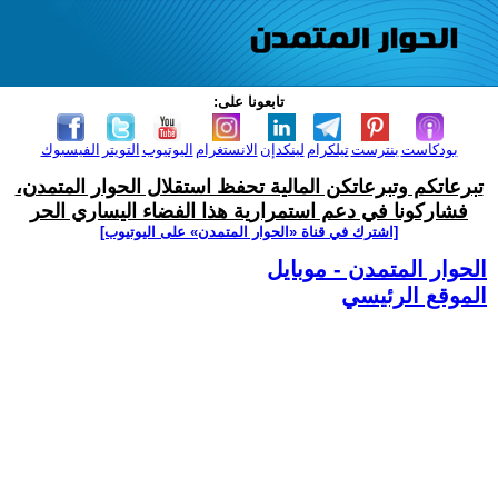
تابعونا على:
بودكاست
بنترست
تيلكرام
لينكدإن
الانستغرام
اليوتيوب
التويتر
الفيسبوك
تبرعاتكم وتبرعاتكن المالية تحفظ استقلال الحوار المتمدن،
فشاركونا في دعم استمرارية هذا الفضاء اليساري الحر
[اشترك في قناة ‫«الحوار المتمدن» على اليوتيوب]
الحوار المتمدن - موبايل
الموقع الرئيسي