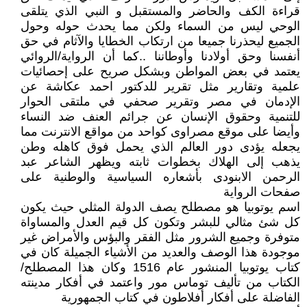
قراءة الكف والحاضر والمستقبل و النبي الذي يتلقى
الوحي ليس من السماء ولكن مما يحدث حوله وحول
الجميع ليحذرنا جميعا من ارتكاب الخطايا والآثام في حق
أنفسنا وحق أولادنا وأوطاننا ..كما أن الرواية/الروائي
يعتمد في بعض المواطن وبشكل صريح على إحصائيات
علمية وتقارير مثل تقرير للدكتور احمد عكاشة عن
الإدمان في مصر وتقرير صحفي في ملتقى الحوار
للتنمية وحقوق الإنسان عن جرائم العنف ضد النساء
وأيضا على موقع مصراوى كواحد من مواقع الانترنت مما
يجعله يؤدى دور العالم الذي يحمل فوق كاهله وطن
يذهب إلى الهلاك بخطوات ثابته ويظهر الشاعر عبد
الرحمن الابنودى بأشعاره السياسية والوطنية على
صفحات الرواية
اسم يوتوبيا هو مصطلح يصف الدولة المثلي حيث يكون
كل شئ مثالي للبشر وتكون كل قيم العدل والمساواة
متوفرة وجميع الشرور مثل الفقر والبؤس والأمراض غير
موجودة هذا الوصف والعديد من الأشياء الجميلة كان في
كتاب يوتوبيا المنشور عام 1516 وكان هذا المصطلح/
الكتاب من تأليف توماس مور واعتمد في أفكار مدينته
الفاضلة على أفكار أفلاطون في كتاب الجمهورية