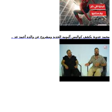
.. محمد عدوية يكشف كواليس ألبومه الجديد ومشروع عن والده أحمد عد