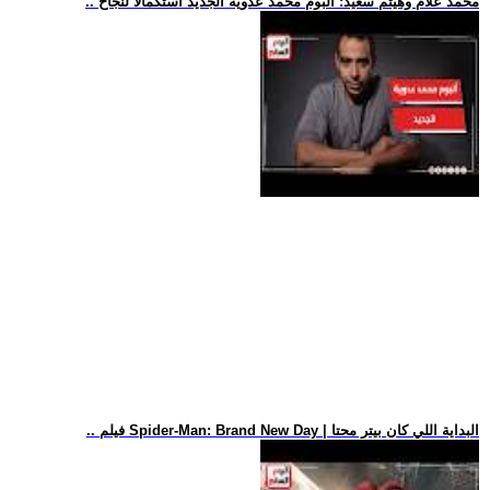
.. محمد علام وهيثم سعيد: ألبوم محمد عدوية الجديد استكمالا لنجاح
.. فيلم Spider-Man: Brand New Day | البداية اللي كان بيتر محتا