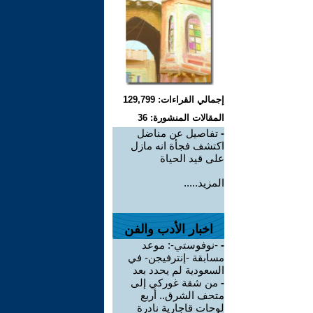
إجمالي القراءات: 129,799
المقالات المنشورة: 36
-
تفاصيل عن مناضل
اكتشف فجأة انه مازل
على قيد الحياة
المزيد.....
اخبار الأدب والفن
-
-نوفوستي-: موعد
مسابقة -إنترفيجن- في
السعودية لم يحدد بعد
-
من شقة غوركي إلى
متحف الشرق.. أربع
لوحات قاجارية نادرة