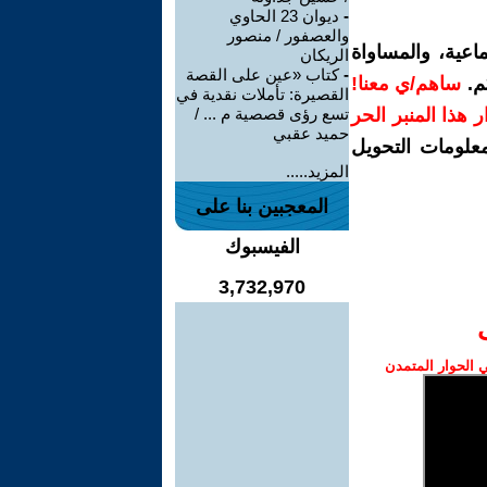
-
ديوان 23 الحاوي
والعصفور / منصور
اعية، والمساواة
الريكان
-
كتاب «عين على القصة
م.
ساهم/ي معنا!
القصيرة: تأملات نقدية في
رار هذا المنبر الحر
تسع رؤى قصصية م ... /
حميد عقبي
معلومات التحويل
المزيد.....
المعجبين بنا على
الفيسبوك
3,732,970
الحوار المتمدن