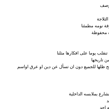
توصف
لثلاجة
فة نومه مطمئنا
ه محفوظة
تنقلب يوما على افكارها مثلنا
ن تاريخها
ح ظلها للجميع دون ان تسأل عن دين او عرق اواسم
شارع بملابسه الداخلية
د
 احد