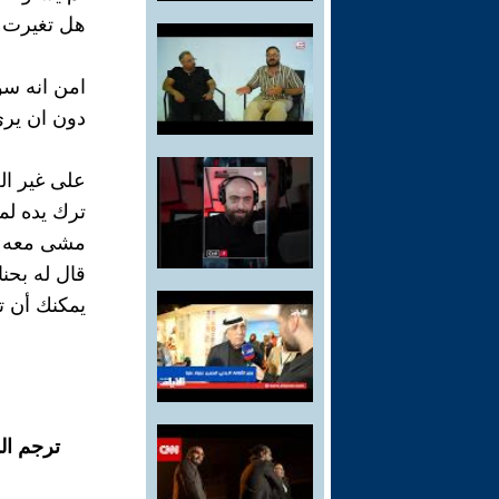
هل تغيرت ال
امن انه س
دون ان يرى 
على غير الع
ترك يده لم
مشى معه ص
قال له بحن
يمكنك أن تخ
ترجم ال