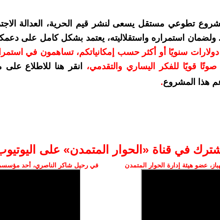
شروع تطوعي مستقل يسعى لنشر قيم الحرية، العدالة الاجتم
. ولضمان استمراره واستقلاليته، يعتمد بشكل كامل على دعمك
دعمكم بمبلغ 10 دولارات سنويًا أو أكثر حسب إمكانياتكم، تساهمون في استم
وتًا قويًا للفكر اليساري والتقدمي
،
انقر هنا للاطلاع على 
م هذا المشروع
.
شترك في قناة «الحوار المتمدن» على اليوتيوب
ز، عضو هيئة إدارة الحوار المتمدن
في رحيل شاكر الناصري، أحد مؤسسي 