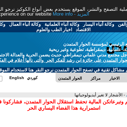
ة التصفح والنشر، الموقع يستخدم بعض أنواع الكوكيز نرجو النق
More info - المزيد
experience on our website
الفن
-
وكالة أنباء اليسار
-
وكالة أنباء العلمانية
-
وكالة أنباء العمال
-
وكا
الاقتصاد
-
اخبار الطب والعلوم
 الرئيسي لمؤسسة الحوار المتمدن
، علمانية، ديمقراطية، تطوعية وغير ربحية
ل مجتمع مدني علماني ديمقراطي حديث يضمن الحرية والعدالة الاجتم
حوار المتمدن على جائزة ابن رشد للفكر الحر والتى نالها أعلام في الفك
م مشاكل تقنية في تصفح الحوار المتمدن نرجو النقر هنا لاستخدام الموقع
كوردي
English
الاخبار
مراكز
الحوار المتمدن
- الأشجار لا تغير أيديولوجياتها
 وتبرعاتكن المالية تحفظ استقلال الحوار المتمدن، فشاركونا 
استمرارية هذا الفضاء اليساري الحر