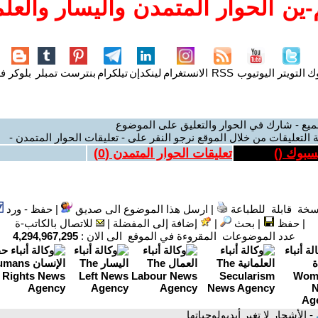
ين الحوار المتمدن واليسار والعلم
وك
التويتر
اليوتيوب
RSS
الانستغرام
لينكدإن
تيلكرام
بنترست
تمبلر
بلوكر
فل
ميع - شارك في الحوار والتعليق على الموضوع
 التعليقات من خلال الموقع نرجو النقر على - تعليقات الحوار المتمدن -
يسبوك (
)
تعليقات الحوار المتمدن (
0
)
سخة قابلة للطباعة
|
ارسل هذا الموضوع الى صديق
|
حفظ - ورد
|
حفظ
|
بحث
|
إضافة إلى المفضلة
|
للاتصال بالكاتب-ة
عدد الموضوعات المقروءة في الموقع الى الان :
4,294,967,295
- الأشجار لا تغير أيديولوجياتها