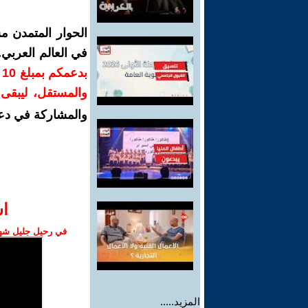
الحوار المتمدن م
في العالم العربي
ب
والمستقل، ليبقى ص
والمشاركة في دع
ا‫
في رحيل جليل شهبا
المزيد.....