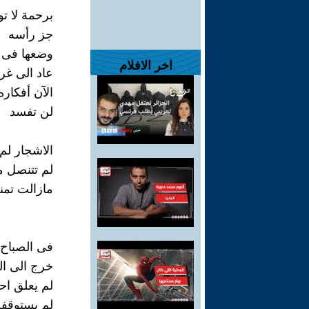
برحمة لا 
جز رأسه
وضعها فى ا
اخر الافلام
عاد الى غر
الآن أفكار
لن تفسد
الاشجار لم 
لم تتنصل م
مازالت تمن
فى الصباح
خرج الى ال
لم يعلق اح
لم يستوقفه