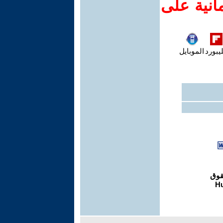
انية على
يبورد
الموبايل