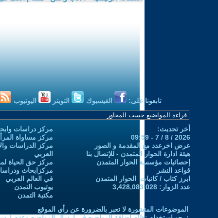
تابعونا على:
الفيسبوك
التويتر
اليوتيوب
أخر تحديث:
مركز دراسات وابحا
2026 / 8 / 7 - 09:59
مركز مساواة المرأ
عرض اخرعدد مع المقدمة و الصور
مركز الدراسات والاب
هيئة ادارة الحوار المتمدن - للإتصال بنا
العربي
إحصائيات مؤسسة الحوار المتمدن
مركز حق الحياة لمن
قواعد النشر
مركزابحاث ودراسات 
ابرز كتاب / كاتبات الحوار المتمدن
في العالم العربي
عدد الزوار: 3,428,083,028
يوتيوب التمدن
مكتبة التمدن
الموضوعات المنشورة لا تعبر بالضرورة عن رأي الموقع
نرجو استخدام نظام إضافة المواضيع في إرسال المواضيع وعدم إرساله