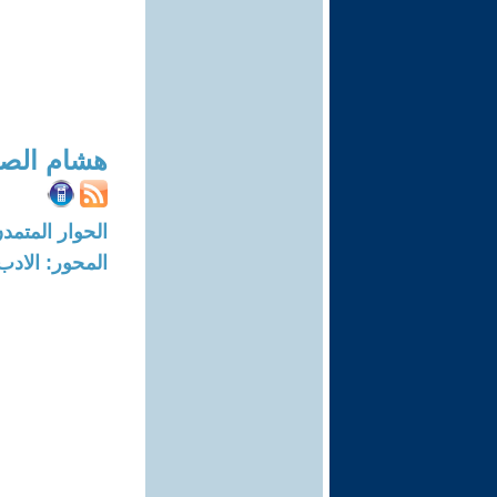
هشام الص
الحوار المتمدن-العدد: 2089 - 07
المحور: الادب