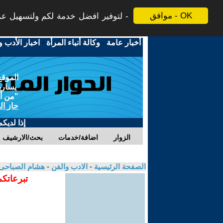
موافق - OK
لتوفير افضل خدمة لكم ولتسهيل عملي
أخبار عامة
-
وكالة أنباء المرأة
-
اخبار الأدب و
الموقع
يسارية
"من أج
حاز ال
إذا لديك
الزوار
اضافة/خدمات
بحث/الارشيف
الصفحة الرئيسية
-
الادب والفن
-
هشام الصباحى
تبرعاتكم