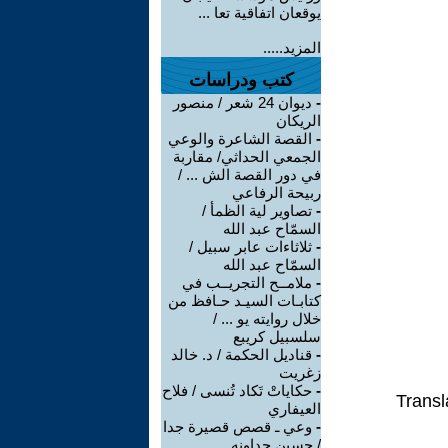
يوقعان اتفاقية تعا ...
المزيد.....
كتب ودراسات
-
ديوان 24 شعر / منصور
الريكان
-
القصة الشاعرة والوعي
الجمعي الحداثي/ مقاربة
في دور القصة الش ... /
ربيحة الرفاعي
-
تصاوير لية الظمأ /
السمّاح عبد الله
-
ثلاثاءات عابر سبيل /
السمّاح عبد الله
-
ملامــح التجريــب في
كتابـات السيـد حـافظ من
خلال روايته يو ... /
سلسبيل كريبع
-
قناديل الحكمة / د. خالد
زغريت
-
حكاياتْ تَكاد تُنسى / فلاح
Transl
العيفاري
-
وعي ـ قصص قصيرة جدا
/ حسين جداونه