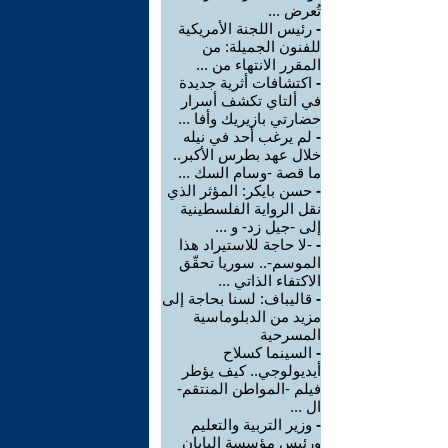
تُعرض ...
-
رئيس اللجنة الأمريكية
للفنون الجميلة: من
المقرر الانتهاء من ...
-
اكتشافات أثرية جديدة
في ألتاي تكشف أسرار
حضارتي بازيريك وأفا ...
-
لم يرغب أحد في نيله
خلال عهد بطرس الأكبر..
ما قصة -وسام السك ...
-
حسن بايكر: المؤثر الذي
نقل الرواية الفلسطينية
إلى -جيل زد- و ...
-
-لا حاجة للاستيراد هذا
الموسم-.. سوريا تحقّق
الاكتفاء الذاتي ...
-
قاليباف: لسنا بحاجة إلى
مزيد من الدبلوماسية
المسرحية
-
السينما كسلاح
أيديولوجي.. كيف يؤطر
فيلم -المواطن المنتقم-
ال ...
-
وزير التربية والتعليم
ورئيس مؤسسة اليابان