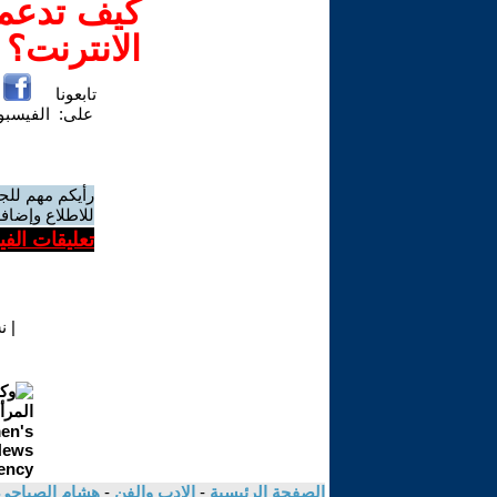
كيف تدعم-
الانترنت؟
تابعونا
على:
الفيسب
رأيكم مهم للج
للاطلاع وإضافة
تعليقات الف
|
ن
الصفحة الرئيسية
-
الادب والفن
-
هشام الصباحى