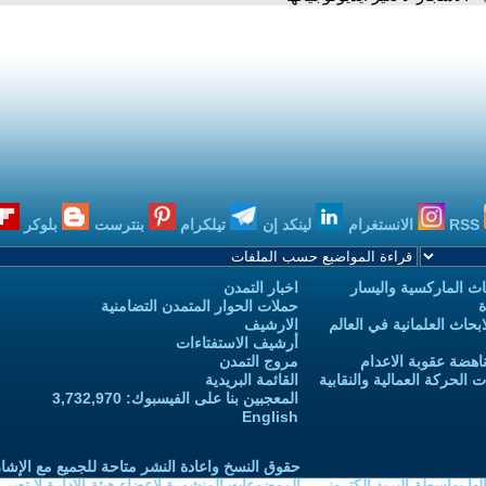
RSS
الانستغرام
لينكد إن
تيلكرام
بنترست
بلوكر
ث الماركسية واليسار
اخبار التمدن
ة
حملات الحوار المتمدن التضامنية
حاث العلمانية في العالم
الارشيف
أرشيف الاستفتاءات
اهضة عقوبة الاعدام
مروج التمدن
الحركة العمالية والنقابية
القائمة البريدية
المعجبين بنا على الفيسبوك: 3,732,970
English
حقوق النسخ واعادة النشر متاحة للجميع مع الإشا
ا بواسطة البريد الكتروني
الموضوعات المنشورة لاعضاء هيئة الادارة لا تعبر