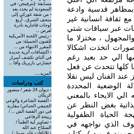
مسابقة -إنترفيجن- في
بمظاهر قدسية وادعة
السعودية لم يحدد بعد
-
من شقة غوركي إلى
مع ثقافة انسانية غير
متحف الشرق.. أربع
لوحات قاجارية نادرة
افات عبر سياقات شتي
تُعرض ...
-
رئيس اللجنة الأمريكية
المجهول ، مختزلا ما
للفنون الجميلة: من
ورات اتخذت اشكالا
المقرر الانتهاء من ...
-
اكتشافات أثرية جديدة
ا الي حد بعيد رغم
في ألتاي تكشف أسرار
حضارتي بازيريك وأفا ...
ها كلها تتحدث عن فعل
المزيد.....
عند الفنان ليس نقلا
كتب ودراسات
ة الوضعية المحددة
-
ديوان 24 شعر / منصور
الي الايحاء بالمعني
الريكان
-
القصة الشاعرة والوعي
الذاتية بغض النظر عن
الجمعي الحداثي/ مقاربة
في دور القصة الش ... /
جة الحياة الطفولية
ربيحة الرفاعي
-
تصاوير لية الظمأ /
خوف الذي نواجهه في
السمّاح عبد الله
جموند فرويد ) بكتابه
-
ثلاثاءات عابر سبيل /