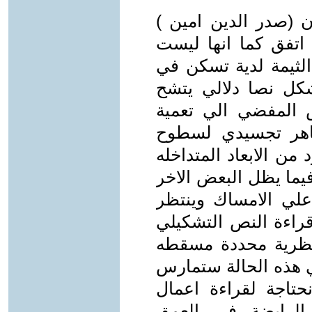
ن (صدر الدين امين )
تفق كما انها ليست
لثيمة لدية تسكن في
كل نصا دلالي يتشح
 المفضي الي تعمية
اهر تجسيدي لسطوح
 الابعاد المتداخله
يما يظل البعض الاخر
لي الامساك وينتظر
راءة النص التشكيلي
و نظرية محددة مسقطه
في هذه الحالة ستمارس
حتاجة لقراءة اعمال
 الرابضة في العمق