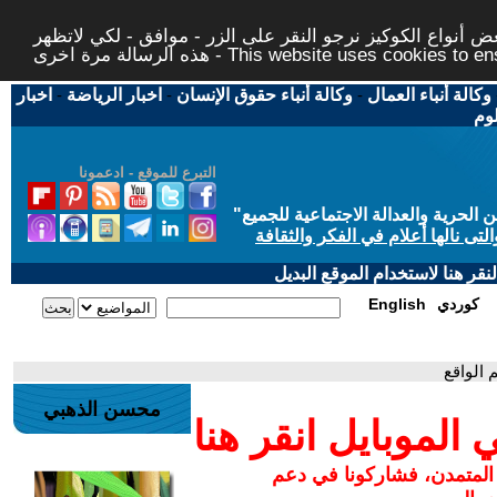
 أنواع الكوكيز نرجو النقر على الزر - موافق - لكي لاتظهر
This website uses cookies to ensure you ge
وكالة أنباء العمال
-
وكالة أنباء حقوق الإنسان
-
اخبار الرياضة
-
اخبار
لوم
التبرع للموقع - ادعمونا
حرية والعدالة الاجتماعية للجميع
"
تى نالها أعلام في الفكر والثقافة
قر هنا لاستخدام الموقع البديل
كوردي
English
 الواقع
محسن الذهبي
لموبايل انقر هنا
 المتمدن، فشاركونا في دعم