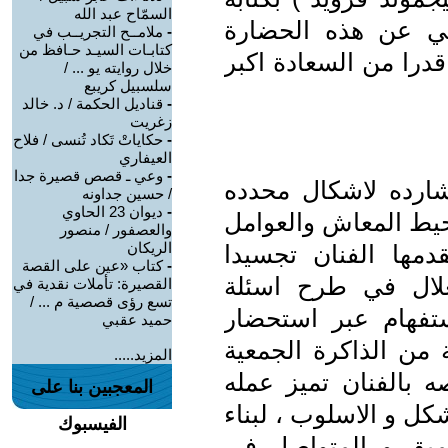
السمّاح عبد الله
لي عن هذه الحضارة
-
ملامــح التجريــب في
كتابـات السيـد حـافظ من
 قدرا من السعادة اكبر
خلال روايته يو ... /
سلسبيل كريبع
-
قناديل الحكمة / د. خالد
زغريت
-
حكاياتْ تَكاد تُنسى / فلاح
العيفاري
-
وعي ـ قصص قصيرة جدا
شارده لاشكال محدده
/ حسين جداونه
-
ديوان 23 الحاوي
محيط المعاش والعوامل
والعصفور / منصور
الريكان
مها الفنان تجسيدا
-
كتاب «عين على القصة
غلال في طرح اسئلة
القصيرة: تأملات نقدية في
تسع رؤى قصصية م ... /
تفهام عبر استحضار
حميد عقبي
 من الذاكرة الجمعية
المزيد.....
بالفنان تميز عمله
المعجبين بنا على
ل و الاسلوب ، لبناء
الفيسبوك
ميق و المتواصل في