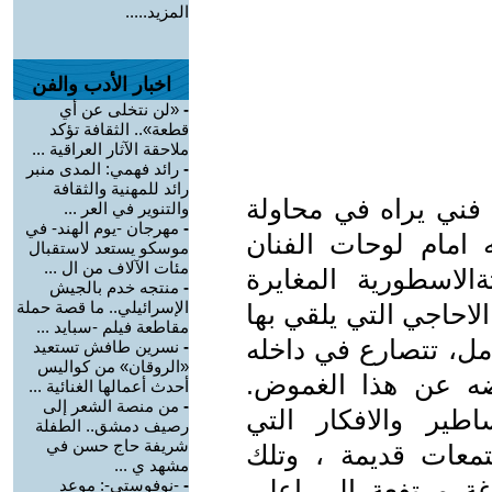
المزيد.....
اخبار الأدب والفن
-
«لن نتخلى عن أي
قطعة».. الثقافة تؤكد
ملاحقة الآثار العراقية ...
-
رائد فهمي: المدى منبر
رائد للمهنية والثقافة
فني يراه في محاولة
والتنوير في العر ...
-
مهرجان -يوم الهند- في
ه امام لوحات الفنان
موسكو يستعد لاستقبال
مئات الآلاف من ال ...
الاسطورية المغايرة
-
منتجه خدم بالجيش
الإسرائيلي.. ما قصة حملة
لاحاجي التي يلقي بها
مقاطعة فيلم -سبايد ...
مل، تتصارع في داخله
-
نسرين طافش تستعيد
«الروقان» من كواليس
ضه عن هذا الغموض.
أحدث أعمالها الغنائية ...
-
من منصة الشعر إلى
اطير والافكار التي
رصيف دمشق.. الطفلة
شريفة حاج حسن في
معات قديمة ، وتلك
مشهد ي ...
وغة مرتفعة الي اعلي
-
-نوفوستي-: موعد