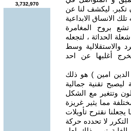
3,732,970
ن تكبر. ليكشف لنا عن
لك الانساق الابداعية
 تشع بروح المغامرة
شعلة الحداثة ، لتجعله
رد والاستقلالية وسط
خرج أغلبها عن احد
الدين امين ) هو ذلك
ة ليصبح تقنية جمالية
لون وتتغير مع الشكل
لفة مما يثير غريزة
يجعلنا نقترح تأويلات
التكرر لا تحدده حركة
الغاية تبرر ذلك لعل