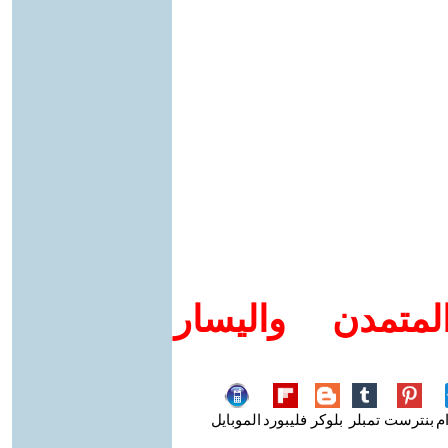
متمدن واليسار
م
بنترست
تمبلر
بلوكر
فليبورد
الموبايل