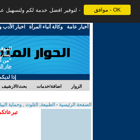
موافق - OK
لتوفير افضل خدمة لكم ولتسهيل عملي
أخبار عامة
-
وكالة أنباء المرأة
-
اخبار الأدب و
الموقع
يسارية
"من أج
حاز ال
إذا لديك
الزوار
اضافة/خدمات
بحث/الارشيف
الصفحة الرئيسية
-
الطبيعة, التلوث , وحماية ال
تبرعاتكم