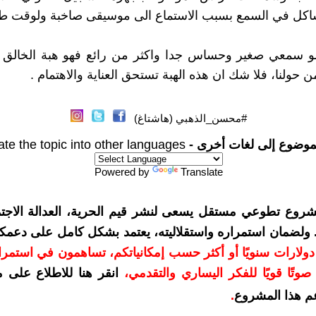
كل في السمع بسبب الاستماع الى موسيقى صاخبة ولوقت ط
و سمعي صغير وحساس جدا واكثر من رائع فهو هبة الخالق 
حولنا، فلا شك ان هذه الهبة تستحق العناية والاهتمام .
#محسن_الذهبي (هاشتاغ)
موضوع إلى لغات أخرى -
ate the topic into other languages
Powered by
Translate
شروع تطوعي مستقل يسعى لنشر قيم الحرية، العدالة الاجتم
. ولضمان استمراره واستقلاليته، يعتمد بشكل كامل على دعمك
دعمكم بمبلغ 10 دولارات سنويًا أو أكثر حسب إمكانياتكم، تساهمون في استم
وتًا قويًا للفكر اليساري والتقدمي
،
انقر هنا للاطلاع على 
م هذا المشروع
.