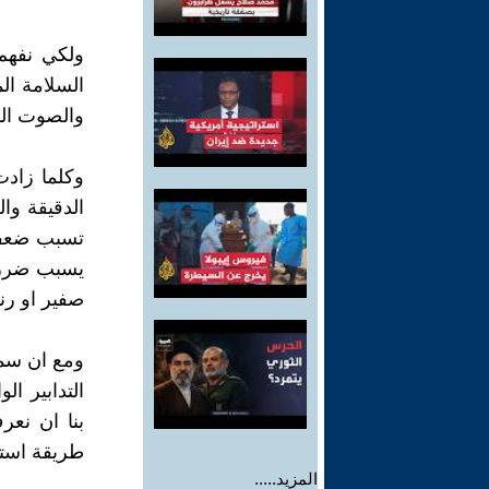
ولكي نفهم 
السلامة ال
والصوت الذ
وكلما زادت
الدقيقة وا
تسبب ضعفا
يسبب ضررا
صفير او رن
ومع ان سمعن
التدابير ا
بنا ان نعر
طريقة استما
المزيد.....