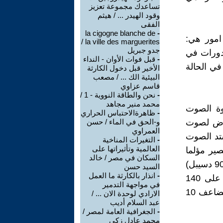
تساعدك مجموعة تعزيز
وقود الهيدر ... / هيثم
الفقى
la cigogne blanche de
-
امور هي:
la ville des marguerites /
جدو جبريل
دورات في
-
قبل فوات الأوان - النداء
في الحالة
الأخير قبل دخول الكارثة
البيئية الك ... / مصعب
قاسم عزاوي
-
نحن والطاقة النووية - 1 /
محمد منير مجاهد
وة الصوت
-
ظاهرةالاحتباس الحراري
 ان التعرض لصوت
و-الحق في الماء / حسن
العمراوي
اشتد الصوت
-
التغيرات المناخية
العالمية وتأثيراتها على
صير مؤلما
السكان في مصر / خالد
عندما يتخطى 120 دسيبل، فبالإمكان تحمل اذاننا صوت الخلاط المنزلي (90 دسيبل)
السيد حسن
-
انذار بالكارثة ما العمل
لساعة من الزمن لكنها لن تتحمل جهاز الاستريو الذي ينتج صوت يزيد على 140
في مواجهة التدمير
دسيبل لمدة نصف ساعة.وكل زيادة بمقدار10 دسيبل تعني ان الصوت يتضاعف 10
الارادي لوحدة الان ... /
عبد السلام أديب
-
الجغرافية العامة لمصر /
محمد عادل زكى