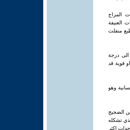
ت المزاج
ت العنيفة
يع منفلت
الى درجة
و قوية قد
سانية وهو
من الضجيج
لذي تشكله
حدات اكثر