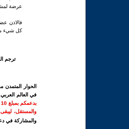
عرضة لمشا
فالاذن عض
كل شيء من 
ترجم ال
الحوار المتمدن م
في العالم العربي
ب
والمستقل، ليبقى ص
والمشاركة في دع