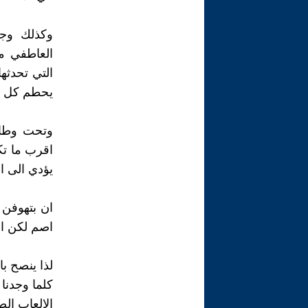
وكذلك وجد
العاطفي مم
التي تحدثه
يحطم كل شي
وتحت وطاة
اقرب ما تك
يؤدي الى ال
ان بتهوفن 
اصم لكن اح
لذا ينصح ب
كلما وجدنا
الالعاب ال