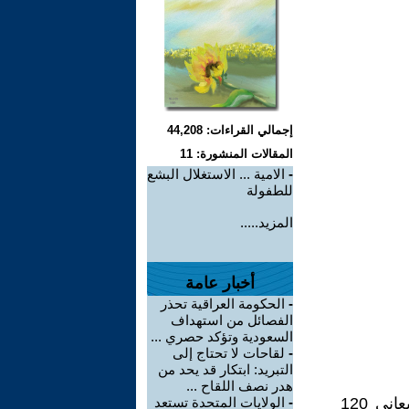
إجمالي القراءات: 44,208
المقالات المنشورة: 11
-
الامية ... الاستغلال البشع
للطفولة
المزيد.....
أخبار عامة
-
الحكومة العراقية تحذر
الفصائل من استهداف
السعودية وتؤكد حصري ...
-
لقاحات لا تحتاج إلى
التبريد: ابتكار قد يحد من
هدر نصف اللقاح ...
الضجيج يقف خلف العديد من المشاكل الاجتماعية والنفسية في عالم يعاني 120
-
الولايات المتحدة تستعد