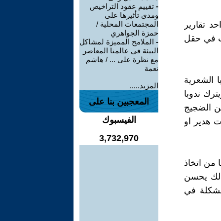
-
تقييم عقود التراخيص
ومدى تأثيرها على
د تقارير
المجتمعات المحلية /
حمزة الجواهري
صب في حقل
-
الملامح المميزة لمشاكل
البيئة في عالمنا المعاصر
مع نظرة على ... / هاشم
نعمة
 الشعرية
المزيد.....
رك ندوبا
المعجبين بنا على
ن الضجيج
الفيسبوك
 هدير او
3,732,970
 من اتخاذ
لذلك يحسن
لمشكلة في