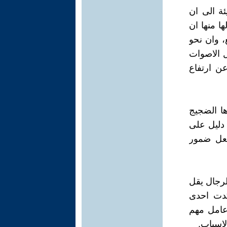
ة الى ان
ا منها ان
ع، وان نحو
ل الاصوات
ن ارتفاع
ها الضجيج
 دليل على
فعل ضمور
لرجال يقل
ت اكثر من 84 دسيبل. واكدت احدى
 عامل مهم
لاسباب.