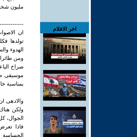
مليون شخص
-------------
اخر الافلام
ان الاصوات
تولدها فكل
الهدوء وال
ومن طائرا
صراخ الباع
موسيقى صا
بمناسبة خا
والادهى ان
ولكن هناك
الجوال، كل 
فاذا تعرض
الحساسة في