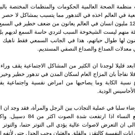
نظمة الصحة العالمية الحكومات والمنظمات المختصة بالبيئ
معية في العالم اخذه في التدهور مما يتسبب بمشاكل لا حصر له
اكثر من 120 مليون انسان في العالم يعانون من ضعف خطير في السم
لمئة منهم ليست الشيخوخة السبب لتردي حاسة السمع لديهم ب
ضون لها طوال حياتهم، هذا في الجانب السمعي فقط ناهيك ع
عدلات الصداع والصداع النصفي المستديم.
ابعد قليلا لوجدنا ان الكثير من المشاكل الاجتماعية يقف وراء
لا نفاجأ بان المزاج العام لسكان المدن في تدهور خطير وخير
ع نسبة الكابة وما يصاحبها من امراض نفسية واجتماعية ب
لأحاسيس الودية.
ضاء سلبا في عملية التجاذب بين الرجل والمرأة، فقد وجد ان ا
تجاذبهم مع النساء اذا ارتفعت شدة الصو
لى ان التعرض لاصوات عالية يؤدي الى التوتر حتما، والتوتر
بات النفسية كالتقزز والقلق والغثيان وحب الجدل حتى لأتفه ا