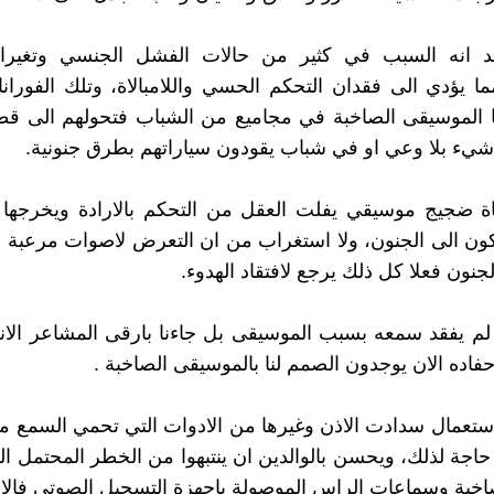
 انه السبب في كثير من حالات الفشل الجنسي وتغيرا
ا يؤدي الى فقدان التحكم الحسي واللامبالاة، وتلك الفورانا
ا الموسيقى الصاخبة في مجاميع من الشباب فتحولهم الى قط
ء بلا وعي او في شباب يقودون سياراتهم بطرق جنونية.
 ضجيج موسيقي يفلت العقل من التحكم بالارادة ويخرجها 
ون الى الجنون، ولا استغراب من ان التعرض لاصوات مرعبة ا
جنون فعلا كل ذلك يرجع لافتقاد الهدوء.
لم يفقد سمعه بسبب الموسيقى بل جاءنا بارقى المشاعر الان
فاده الان يوجدون الصمم لنا بالموسيقى الصاخبة .
استعمال سدادت الاذن وغيرها من الادوات التي تحمي السمع 
 حاجة لذلك، ويحسن بالوالدين ان ينتبهوا من الخطر المحتمل ا
صاخبة وسماعات الراس الموصولة باجهزة التسجيل الصوتي فالا