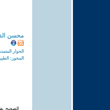
محسن الذ
الحوار المتمدن-العدد: 2125 - 07
المحور: الطبي