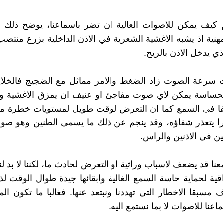
كيف يمكن للاصوات العالية ان تضر باسماعنا، يوضح ذلك اح
مهنية اذ يشبه الاغشية الشعرية في الاذن الداخلية بزرع منت
ي يدخل الاذن بالريح.
 سرعة الصوت زاد الضغط والامر مماثل مع الضجيج فالخلايا
لحساسة يمكن لاي صوت مفاجئ او عنيف ان يمزق الاغشية ويت
 في السمع كما ان التعرض لوقت طويل لمستويات خطرة م
 يتعذر شفاؤه، وقد ينجم عن ذلك ما يسمى الطنين وهو صوت
ين في الاذنين والراس.
ا قد يضعف لاسباب وراثية او التعرض لحادث ما، لكننا لا بد لنا
لواقية لحماية حاسة السمع الغالية وابقائها جيدة طوال الوقت 
ف مسبقا الاخطار التي تهددنا ونبتعد عنها. فغالبا ما تكون ا
عنا للاصوات لا بما نستمع اليه.