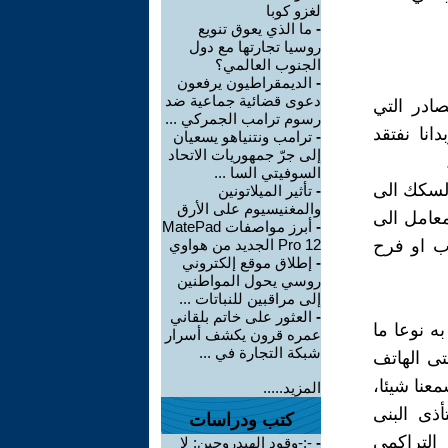
لغزو كوبا
-
ما الذي يعوق تنويع
روسيا تجارتها مع دول
الجنوب العالمي؟
-
الديمقراطيون يرفعون
دعوى قضائية جماعية ضد
صادر التي
رسوم ترامب الجمركي ...
انا نفتقد
-
ترامب ونتنياهو يسعيان
إلى جرّ جمهوريات الاتحاد
السوفيتي السا ...
لسكك الى
-
تأثير الميلاتونين
والمغنيسيوم على الأرق
معامل الى
-
أبرز مواصفات MatePad
ب او فرح
Pro 12 الجديد من هواوي
-
إطلاق موقع إلكتروني
روسي يحول المواطنين
إلى مراقبين للنباتات ...
-
العثور على خاتم بلقاني
ه نوعا ما
عمره قرون يكشف أسرار
شبكة التجارة في ...
ى الهاتف
عنا شيئا،
المزيد.....
ذى البنى
كتب ودراسات
التراكمي
-
‫-;-وقود الهيدروجين: لا