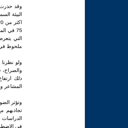
وقد حذرت م
البيئة الس
75 في ا
التي يتعر
ملحوظ في م
ولو نظرنا 
والصراخ، ف
ذلك ارتفا
المشاعر وا
وتؤثر الضو
الدراسات ا
في الاضطرا