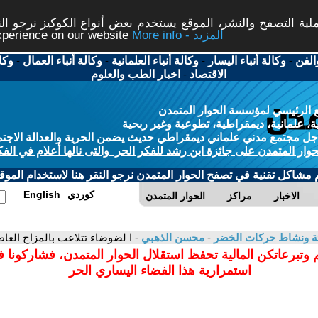
ة التصفح والنشر، الموقع يستخدم بعض أنواع الكوكيز نرجو النق
More info - المزيد
experience on our website
الفن
-
وكالة أنباء اليسار
-
وكالة أنباء العلمانية
-
وكالة أنباء العمال
-
وكا
الاقتصاد
-
اخبار الطب والعلوم
 الرئيسي لمؤسسة الحوار المتمدن
، علمانية، ديمقراطية، تطوعية وغير ربحية
ل مجتمع مدني علماني ديمقراطي حديث يضمن الحرية والعدالة الاجتم
حوار المتمدن على جائزة ابن رشد للفكر الحر والتى نالها أعلام في الفك
م مشاكل تقنية في تصفح الحوار المتمدن نرجو النقر هنا لاستخدام الموقع
كوردي
English
الاخبار
مراكز
الحوار المتمدن
بيئة ونشاط حركات الخضر
-
محسن الذهبي
- ا لضوضاء تتلاعب بالمزاج العا
 وتبرعاتكن المالية تحفظ استقلال الحوار المتمدن، فشاركونا 
استمرارية هذا الفضاء اليساري الحر