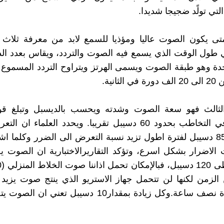
لتي تولًد ضجيجا شديدا.
تى يكون الصوت عاليا ومؤذيا للسمع لابد من معرفة ثلاث 
 طول الوقت الذي يسمع فيه الصوت والتردد، ويقاس بعدد ال
واحدة وهو طبقة الصوت ويسمى الهرتز ويتراوح التردد المسموع 
لثانية.
 الثالث فهو سعة الصوت وشدته ويحسب بالديسبل وتبلغ ق
الاعتيادية في التخاطب بحدود 60 دسيبل تقريبا. ويحدد العلماء
اعلى من 85 دسيبل لفترة اطول تزيد نسبة التعرض الى الضرر وكلما 
الاضرار بشكل اسرع، وتؤكد التقاريرالاختبارية ان الصوت ي