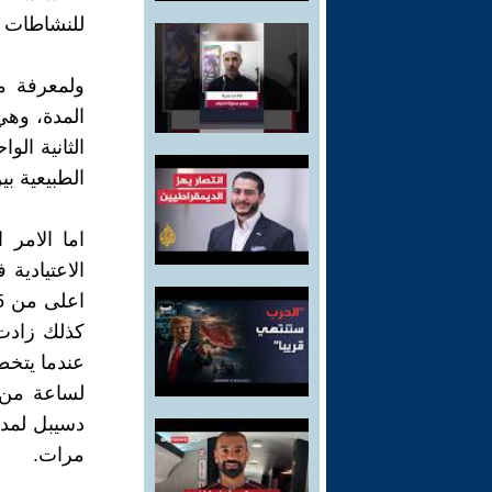
للنشاطات ا
ولمعرفة م
المدة، وهي
الثانية ال
الطبيعية بين 20 الى 20 الف دورة في ا
اما الامر
كذلك زادت 
مرات.