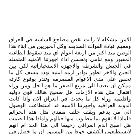
الامن مشكله لا زالت تقض مضاجع الساسه في العراق
ومعهم قيادة القوات الصديقه وكل الخيريين من ابناء هذا
الوطن منذ اكثر من اربعة اعوام اي منذ سقوط الطاغيه
المقبور ومع تنامي وتحسن اداء اجهرتنا الامنيه المتمثله
في الجيش والشرطه والاجهزه الاستخباراتيه لكن بين
الحين والاخر تظهر بوادر ازمه امنيه تهدد بنسف كل ما
تحقق على مدى الاعوام المنصرمه وتنذر بوقوع كارثه
ممكن ان تعيدنا الى مربع الصفر ما هو الخل ومن وراء
افتعال مثل هذه الازمات هل صحيح هنالك قوى دوليه
واقليميه وراء كل ما يخدث في العراق الان واذا كانت
الدوله العراقيه واجهزتنا الامنيه قد استطاعت الوصول
الى من يدعم ويقف خلف منفذي مثل هذه الجرائم
فلماذا لا تقوم بما مطلوب منها خيالهم ولماذا هذا الصمت
هل اصبح الدم العراقي رخيصا الى هذا الحد ام انهم
لايستطيعون الكشف خوفا من المستور ان ما خصل في