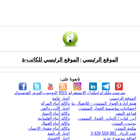
الموقع الرئيسي
الموقع الرئيسي للكاتب-ة
|
تابعونا على:
بنترست
تيلكرام
لينكدإن
الانستغرام
RSS
اليوتيوب
التويتر
الفيسبوك
الموقع الرئيسي
أخبار عامة
هيئة ادارة الحوار المتمدن - للإتصال بنا
وكالة أنباء المرأة
إحصائيات مؤسسة الحوار المتمدن
اخبار الأدب والفن
قواعد النشر
وكالة أنباء اليسار
ابرز كتاب / كاتبات الحوار المتمدن
وكالة أنباء العلمانية
يوتيوب التمدن
وكالة أنباء العمال
مكتبة التمدن
وكالة أنباء حقوق الإنسان
عدد الزوار: 3,429,559,981
اخبار الرياضة
اضافة موضوع جديد
اخبار الاقتصاد