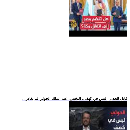
.. قابل للجدل | ليس في كهف.. البخيتي: عبد الملك الحوثي لم يغادر