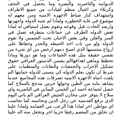
الديوانيه والناصريه والبصره وما يحصل في النجف
وكربلاء من اغتيال منظم لقيادات من جميع الاطراف
واستهداف كبار ضباط الاجهزه الامنيه ومن معهم له
موضوع في غاية الخطوره ولماذا لم تتنبه الدوله واجهزتها
وارصد الحادث قبل وقوعه وتقوم بعمل استباقي له لماذا
تغض الدوله الطرف عن جماعات متطرفه تعمل في
السر والعلن وفي بعض الاحيان تحت الشمس ولا تقوم
الدوله ولو من باب اخذ الحيطه والحذر وحفاظا على
ارواح منتسبيها الذي اصبح دمهم ارخص من اي شيء من
تقصي حقيقة مثل هذه الجماعات وما هو دورها وماذا
تخطط وماهي اهدافهاالم يضمن الدستور العراقي خقوق
تشكيل الاحزاب والجمعيات والنقابات والمنظمات على
شرط ان تكون بعلم الدوله كي يتسنى للدوله حمايتها الم
يلفت انتباه الاجهزه الامنيه تصرفات هذه المجاميع عندما
يشاهد بنايه من الطين وحولها حرس مدجج بالسلاح كما
حصل لجماعة احمد ابن الحسن اليماني في الناصريه واي
سلاح لا يتوفر حتى مخازن الجيش العراقي الم ياتي اليوم
الذي نرفع القدسيه عن رجل الدين ونحاسبه كما نحاسب
اي مواطن اخر لماذا هذا الرعب من العمامه ولماذا علينا
ان نخلق من المعمم رفيقا حزبيا اخر وتجعل منه اله علينا