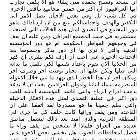
ان نسجد ونسبح بحمده متى يشاء هو الا يكفي تجارب
ايها العراقييون ان اكثر من خمس مجاميع تناقض الاخرى
في كل شيء بل وفي بعض الاحيان يصل الامر الى
التكفير والهدف واحداسالكم نتبع من ان اردناذالك ماهو
دور المجتمع في التصدي لمثل هذه الخالات التي اصبحت
مستشريه في جسد المجتمع العراقي ومن عليه ان يقف
في وجوههم المواطن الحكومه ام هو دور المؤسسه
الدينيه والتي لا ترى لها اي دور يذكر وخصوصا بعد
الاحداث الاخيره انني احب ان ازف لكم بشرى ان كثير
من الخلاليا الان تقوم باعداد نفسها لكي تكمل ما بداته
التي قبلها ولكن عليها ان تختار توقيت اخر وظرف اخر
ومكان اخر ان هذا الخطر الذي يههد ما بني خلال الاعوام
المنصرمه بدماء ابنائنا واموال العراقيين يجب ان لا ندعه
يذهب ادراج الرياح وانني اناشد المؤسسه الدينه للعب
دور اكبر في عملية التصدي لمثل هذه الافكار الدخيله
والتي نعلم جميعا ما هو مصدرها لقد اتفقنا على ان
القاعده ومن يقف ورائها كانت خلف كل ما جرى في
المنطقه الغربيه والذي امتد بعد ذالك ليشمل مناطق
عديده من العراق فلماذا لا نشخص من يقف وراء ما
حصل لمحافظات الجنوب هل يخشى بعض الاخوه على
انفسهم ويخافون ان تسقط ورقة التوت عن عوراتهم