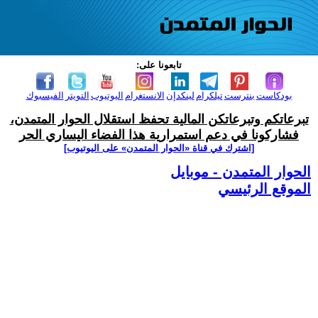
تابعونا على:
بودكاست
بنترست
تيلكرام
لينكدإن
الانستغرام
اليوتيوب
التويتر
الفيسبوك
تبرعاتكم وتبرعاتكن المالية تحفظ استقلال الحوار المتمدن،
فشاركونا في دعم استمرارية هذا الفضاء اليساري الحر
[اشترك في قناة ‫«الحوار المتمدن» على اليوتيوب]
الحوار المتمدن - موبايل
الموقع الرئيسي