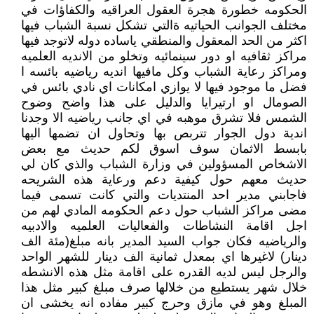
الحكومه خطورة هجرة العقول العراقيه والكفاؤات في
مختلف الجوانب الحياتيه ةالتي تشكل نسبة الشباب فيها
اكثر من الحد المعقول والمنطقي ياساده دوله لاتوجد فيها
مراكز ثقافيه او دور سينمائيه وتخلو من الانديه العلميه
ومراكز رعاية الشباب وكل مافيها انديه رياضيه بائسه ا
فضل ما موجود فيها لا يوازي امكانات اي نادي بائس في
الصومال او ارتيرايا والدليل على هذا واضح وضوح
الشمس فلا تشرق موهبه في اي جانب رياضيه الا وجدنا
اندية دول الجوار تتربص بها وتحاول ان تضمها اليها
بابسط الاثمان سوف اسوق لكم حديث مع بعض
الاشخاص المسؤولين في وزارة الشباب والذي كان لي
حديث معهم حول كيفية دعم ورعاية هذه الشريحه
فاجابني مدير احد المنتديات والتي كانت تسمى فيما
مضى مراكز الشباب حول دعم الحكومه المادي لهم من
اجل اقامة النشاطات والفعاليات العلميه والادبيه
والرياضيه فكان جواب السيد المدير بانه مبلغ(مئة الف
دينار) لاغيرها اي بمعدل ثمانية الف دينار للشهر الواحد
والرجل ليس لديه القدره على اقامة مثل هذه الانشطه
خلال شهر يستطيع من خلالها صرف مبلغ كبير مثل هذا
المبلغ وهو في مازق وحرج كبير مفاده انه يخشى ان