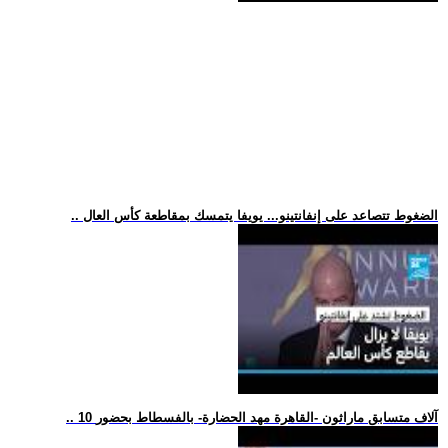
.. الضغوط تتصاعد على إنفانتينو... يويفا يتمسك بمقاطعة كأس العال
.. 10 آلاف متسابق ماراثون -القاهرة مهد الحضارة- بالفسطاط بحضور