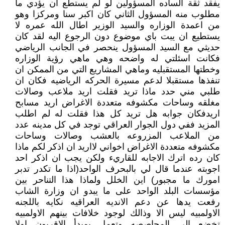
يفقد ثقة الساده المسؤولين لو لم يستطع ان يؤدي ما
مطلوب منه المسؤول الثاني كان اكبر سنا ومركزا وهو
من اعمدة الوزاره والسيد الوزير اطال الله عمره لا
يستطيع ان يبت باي موضوع دون الرجوع اليه لقد كان
حديثي مع السيد المسؤول ينحصر في الجانب الرياضي
فكانت اسئلتي له واضحه وهي ماهي رؤية الوزاره
وخطتها المستقبليه وماهي المشاريع التي من الممكن ان
تنفذها مستقبلا لدعم مسيرة الحركه الرياضيه فكان ان
طلبي مني حدد ماذا تريد فقلت اريد ملاعب وصالات
مغلقه وساحات مكشوفه متعددة الاغراض اريد مسابح
اريدفكان جوابه هل تريد كل هذا فقلت له لم اطلب
المزيد ففي دول الجوار العراقي توجد في كل مدينه عدد
من الملاعب المزروعه بالعشب وصالات وساحات
مكشوفه متعددة الاغراض اخواني لااريد ان اذكر لكم ماذا
كان رده اترك الاجابه للقاريء ولكن يجب ان اذكر احد
اجوبته عندما قال لي بالبحرف الواحد(اذا ما تكدر تدبر
امورك ما مجبور) اين الخلل ولماذا هذا التناحر بين
مؤسسات البلد الواحد على ما يبدو ان وزارة الشاب
رفعت يدها عن دعم الانديه العراقيه نكايه باللجنه
الاولمبيه ليس الا وذالك لوجود خلافات بينهم الاولمبيه
تخضع الى المحاصصه وتعمل بمبدأ الاقربون اولا