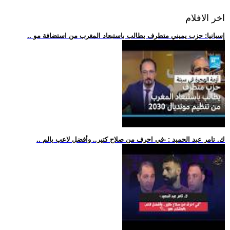
اخر الافلام
.. إسبانيا: حزب يميني متطرف يطالب باستبعاد المغرب من استضافة مو
.. ك. تامر عبد الحميد : -في احرف من صلاح كتير.. وأفضل لاعب بالم