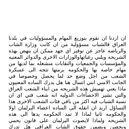
ان اردنا ان نقوم بتوزيع المهام والمسؤوليات في بلدنا
العراق فالشباب مسؤولية من ان كانت وزارة الشاب
والرياضه عاجز عن توفير اي جهد ممكن ان ينهض بهذه
الشريحه ويلبي رغباتهاوالوزارات الاخرى والدوائر المعنيه
والمؤسسات والجمعيات والنقابات منشغله بما لديها من
مهام خاصه بها والحكومه برمتها تتجه الى عسكرة
الشعب من اجل وضع حد لما يحصل وخصوصا في
الجانب الامني انني اتسال هنا هل يدرك الساده المعنيون
ماذا يعني تهميش هذه الشريحه من ابناء الشعب العراق
والتي تشير الاحصأءات الدوليه انه شعب فتي اي ان
نسبة الشباب فيه اكثر من بافي فئات الشعب الاخرى هذا
التساؤل اريد ان انقله الى الساده اعضاء البرلمان اولا
والحكومه ثانيا لماذا لا تمد الحكومه يدها الى هذه
الشريحه ولماذا لايصوت البرلمان على قانون يحمي
ويحصن ويضمن حقوق الشاب العراقي هل تدرك