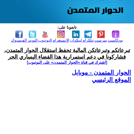
تابعونا على:
بودكاست
بنترست
تيلكرام
لينكدإن
الانستغرام
اليوتيوب
التويتر
الفيسبوك
تبرعاتكم وتبرعاتكن المالية تحفظ استقلال الحوار المتمدن،
فشاركونا في دعم استمرارية هذا الفضاء اليساري الحر
[اشترك في قناة ‫«الحوار المتمدن» على اليوتيوب]
الحوار المتمدن - موبايل
الموقع الرئيسي