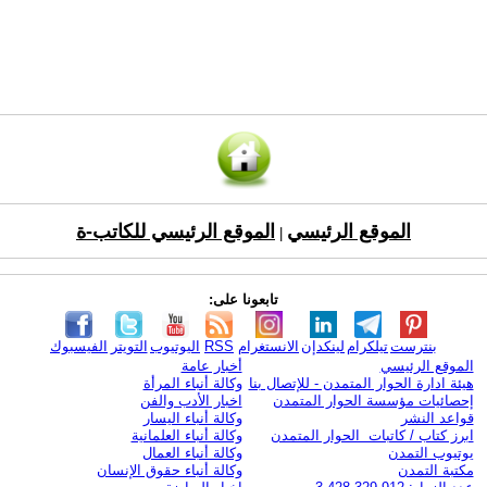
الموقع الرئيسي
الموقع الرئيسي للكاتب-ة
|
تابعونا على:
بنترست
تيلكرام
لينكدإن
الانستغرام
RSS
اليوتيوب
التويتر
الفيسبوك
الموقع الرئيسي
أخبار عامة
هيئة ادارة الحوار المتمدن - للإتصال بنا
وكالة أنباء المرأة
إحصائيات مؤسسة الحوار المتمدن
اخبار الأدب والفن
قواعد النشر
وكالة أنباء اليسار
ابرز كتاب / كاتبات الحوار المتمدن
وكالة أنباء العلمانية
يوتيوب التمدن
وكالة أنباء العمال
مكتبة التمدن
وكالة أنباء حقوق الإنسان