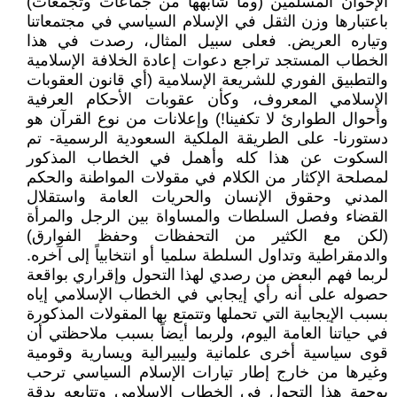
الإخوان المسلمين (وما شابهها من جماعات وتجمعات)
باعتبارها وزن الثقل في الإسلام السياسي في مجتمعاتنا
وتياره العريض. فعلى سبيل المثال، رصدت في هذا
الخطاب المستجد تراجع دعوات إعادة الخلافة الإسلامية
والتطبيق الفوري للشريعة الإسلامية (أي قانون العقوبات
الإسلامي المعروف، وكأن عقوبات الأحكام العرفية
وأحوال الطوارئ لا تكفينا!) وإعلانات من نوع القرآن هو
دستورنا- على الطريقة الملكية السعودية الرسمية- تم
السكوت عن هذا كله وأهمل في الخطاب المذكور
لمصلحة الإكثار من الكلام في مقولات المواطنة والحكم
المدني وحقوق الإنسان والحريات العامة واستقلال
القضاء وفصل السلطات والمساواة بين الرجل والمرأة
(لكن مع الكثير من التحفظات وحفظ الفوارق)
والدمقراطية وتداول السلطة سلميا أو انتخابياً إلى آخره.
لربما فهم البعض من رصدي لهذا التحول وإقراري بواقعة
حصوله على أنه رأي إيجابي في الخطاب الإسلامي إياه
بسبب الإيجابية التي تحملها وتتمتع بها المقولات المذكورة
في حياتنا العامة اليوم، ولربما أيضاً بسبب ملاحظتي أن
قوى سياسية أخرى علمانية وليبيرالية ويسارية وقومية
وغيرها من خارج إطار تيارات الإسلام السياسي ترحب
بوجهة هذا التحول في الخطاب الإسلامي وتتابعه بدقة