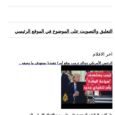
التعليق والتصويت على الموضوع في الموقع الرئيسي
اخر الافلام
.. الرئيس الأمريكي دونالد ترمب يوقع أمرا تنفيذيا يستهدف ما وصفه
.. هل كانت الولايات المتحدة على علم ببنود الاتفاق الإيراني العم