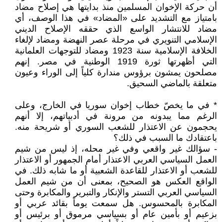
أن حركة الإخوان المسلمين منذ بدايتها هي إصلاح مضاد
بامتياز مع التشديد على «المضاد» في هذا الوصف، أي
مضاد للانتشار الواسع الذي حققه الإصلاح الديني
الإسلامي التنويري في مرحلة عصر النهضة ومضاد لإلغاء
الخلافة الإسلامية سنة 1923 ومضاد للتوجهات العلمانية
التي أظهرتها ثورة 1919 الوطنية في مصر. إنهم
مصلحون يمشون برؤوس مندارة كلياً إلى الوراء وعيون
متعلقة بالماضي السحيق.
* في ما يخصّ خطاب إخوان سوريا في الخارج، وعلى
الرغم مما يبدونه من مرونة في أدبياتهم، إلا أنهم
يحجمون عن الاعتذار للشعب السوري أو شريحة منه.
باعتقادك ما السبب في ذلك؟
- سؤالك غير واقعي وفي غير محله، إذ ليس من شيم
العمل السياسي العربي الاعتذار أمام الجمهور أو الاعتذار
للشعب أو الاعتذار للقاعدة الشعبية أو ما شابه ذلك. في
الواقع العكس هو الصحيح، بمعنى أن من شيم العمل
السياسي العربي التستر والإنكار والتبرير والمكابرة وحتى
المكابرة بالمحسوس. هل سمعت يوماً بقائد عربي أو
بزعيم أو بأمين عام أو بسياسي مرموق أو برئيس أو