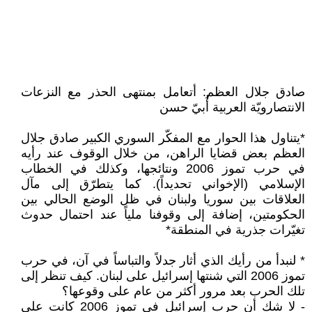
صادق جلال العظم: أتعامل بمنتهى الحذر مع النزعات
الانتصارويّة العربية أُبيّ حسن
*يتناول هذا الحوار مع المفكّر السوري الكبير صادق جلال
العظم بعض قضايا الراهن، من خلال الوقوف عند رأيه
في حرب تموز 2006 ونتائجها، وكذلك في الخطاب
الإسلامي (الإخواني تحديداً). كما يتطرّق إلى مآل
العلاقات بين سوريا ولبنان في ظل الوضع الحالي بين
الحكومتين، إضافة إلى وقوفنا ملياً عند احتمال حدوث
تغيّرات جذرية في المنطقة*
* لنبدأ من رأيك الذي أثار جدلاً والتباساً في آن، في حرب
تموز 2006 التي شنتها إسرائيل على لبنان. كيف تنظر إلى
تلك الحرب بعد مرور أكثر من عام على وقوعها؟
- لا شك أن حرب إسرائيل في تموز 2006 كانت على