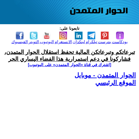
تابعونا على:
بودكاست
بنترست
تيلكرام
لينكدإن
الانستغرام
اليوتيوب
التويتر
الفيسبوك
تبرعاتكم وتبرعاتكن المالية تحفظ استقلال الحوار المتمدن،
فشاركونا في دعم استمرارية هذا الفضاء اليساري الحر
[اشترك في قناة ‫«الحوار المتمدن» على اليوتيوب]
الحوار المتمدن - موبايل
الموقع الرئيسي