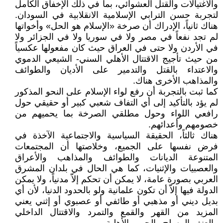
والاغتيالات والقتل العشوائي، بما في ذلك الإخفاق الكامل
لتجربة حسن الترابي الإسلامية الانقلابية في السودان.
هناك ثانياً، الإدراك أن صرخة «الإسلام هو الحل» وأخواتها
لم تجد نفعاً في مصر ولا في سوريا ولا في الجزائر ولا
في الأردن ولا حتى في العراق حيث كان مفعولها عكسياً
من حيث تأجيج الاقتتال الأهلي السني- الشيعي الدموي
والاعتداء بالقتل والتدمير على الأديان والطوائف
والمذاهب الأخرى هناك.
كما ثبت بالتجربة أن رفع لواء الإسلام على النحو المذكور
لم يؤد بالتأكيد إلى أي التفاف شعبي كبير أو حقيقي حول
رافعي اللواء وحول مطلقي الصرخة بما يحميهم من
خصومهم وأعدائهم.
هناك ثالثاً، الحقيقة السياسية والاجتماعية الآخذة في
فرض نفسها على الجميع، وخلاصتها أن المجتمعات
المتنوعة الديانات والطوائف والمذاهب والأعراق
والعصبيات والإثنيات، كما هي الحال في بلدان المشرق
العربي بصورة عامة، لا يمكن أن تحكم إلاّ مدنياً، ولا يمكن
الدولة فيها إلاّ أن تكون علمانية ولو بالحدود الدنيا، لأن أي
بديل ديني أو مذهبي أو طائفي أو عصبوي أو إثني يعني
المزيد من القهر والقمع والتمرد والاقتتال الداخلي