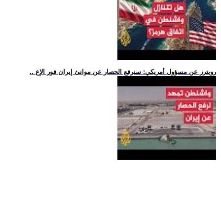
.. رويترز عن مسؤول أمريكي: سنرفع الحصار عن موانئ إيران فور الإع