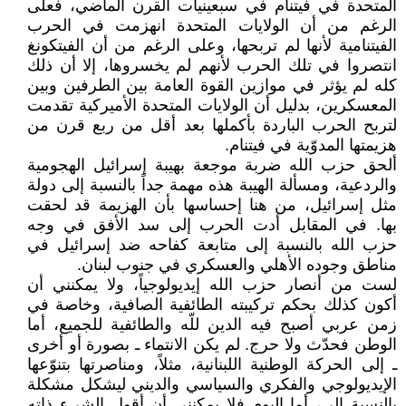
المتحدة في فيتنام في سبعينيات القرن الماضي، فعلى
الرغم من أن الولايات المتحدة انهزمت في الحرب
الفيتنامية لأنها لم تربحها، وعلى الرغم من أن الفيتكونغ
انتصروا في تلك الحرب لأنهم لم يخسروها، إلا أن ذلك
كله لم يؤثر في موازين القوة العامة بين الطرفين وبين
المعسكرين، بدليل أن الولايات المتحدة الأميركية تقدمت
لتربح الحرب الباردة بأكملها بعد أقل من ربع قرن من
هزيمتها المدوّية في فيتنام.
ألحق حزب الله ضربة موجعة بهيبة إسرائيل الهجومية
والردعية، ومسألة الهيبة هذه مهمة جداً بالنسبة إلى دولة
مثل إسرائيل، من هنا إحساسها بأن الهزيمة قد لحقت
بها. في المقابل أدت الحرب إلى سد الأفق في وجه
حزب الله بالنسبة إلى متابعة كفاحه ضد إسرائيل في
مناطق وجوده الأهلي والعسكري في جنوب لبنان.
لست من أنصار حزب الله إيديولوجياً، ولا يمكنني أن
أكون كذلك بحكم تركيبته الطائفية الصافية، وخاصة في
زمن عربي أصبح فيه الدين للّه والطائفية للجميع، أما
الوطن فحدّث ولا حرج. لم يكن الانتماء ـ بصورة أو أخرى
ـ إلى الحركة الوطنية اللبنانية، مثلاً، ومناصرتها بتنوّعها
الإيديولوجي والفكري والسياسي والديني ليشكل مشكلة
بالنسبة إلي، أما اليوم فلا يمكنني أن أقول الشيء ذاته