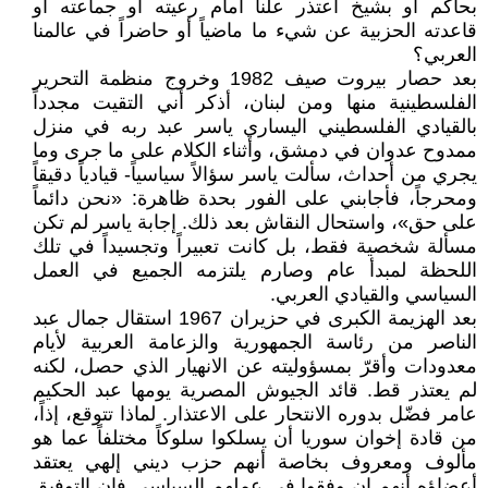
بحاكم أو بشيخ اعتذر علناً أمام رعيته أو جماعته أو
قاعدته الحزبية عن شيء ما ماضياً أو حاضراً في عالمنا
العربي؟
بعد حصار بيروت صيف 1982 وخروج منظمة التحرير
الفلسطينية منها ومن لبنان، أذكر أني التقيت مجدداً
بالقيادي الفلسطيني اليساري ياسر عبد ربه في منزل
ممدوح عدوان في دمشق، وأثناء الكلام على ما جرى وما
يجري من أحداث، سألت ياسر سؤالاً سياسياً- قيادياً دقيقاً
ومحرجاً، فأجابني على الفور بحدة ظاهرة: «نحن دائماً
على حق»، واستحال النقاش بعد ذلك. إجابة ياسر لم تكن
مسألة شخصية فقط، بل كانت تعبيراً وتجسيداً في تلك
اللحظة لمبدأ عام وصارم يلتزمه الجميع في العمل
السياسي والقيادي العربي.
بعد الهزيمة الكبرى في حزيران 1967 استقال جمال عبد
الناصر من رئاسة الجمهورية والزعامة العربية لأيام
معدودات وأقرّ بمسؤوليته عن الانهيار الذي حصل، لكنه
لم يعتذر قط. قائد الجيوش المصرية يومها عبد الحكيم
عامر فضّل بدوره الانتحار على الاعتذار. لماذا تتوقع، إذاً،
من قادة إخوان سوريا أن يسلكوا سلوكاً مختلفاً عما هو
مألوف ومعروف بخاصة أنهم حزب ديني إلهي يعتقد
أعضاؤه أنهم إن وفقوا في عملهم السياسي فإن التوفيق