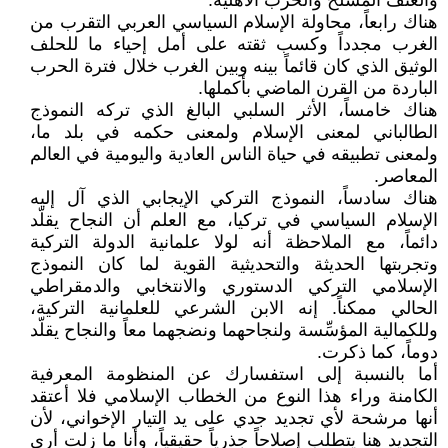
والعنف المسلح والحرب الأهلية.
هناك رابعاً، محاولة الإسلام السياسي العربي التقرب من
الغرب مجدداً وكسب ثقته على أمل إحياء ما للحلف
الوثيق الذي كان قائماً بينه وبين الغرب خلال فترة الحرب
الباردة من القرن الماضي بأكملها.
هناك خامساً، الأثر السلبي البالغ الذي تركه النموذج
الطالباني لمعنى الإسلام ولمعنى حكمه في بلد ما،
ولمعنى تطبيقه في حياة الناس العادية واليومية في العالم
المعاصر.
هناك سادساً، النموذج التركي الإيجابي الذي آل إليه
الإسلام السياسي في تركيا، مع العلم أن النجاح يقلّد
دائماً، مع الملاحظة أنه لولا علمانية الدولة التركية
وتجربتها الحديثة والتحديثية القوية لما كان النموذج
الإسلامي التركي الدستوري والانتخابي والدمقراطي
الحالي ممكناً. إنه الابن الشرعي للعلمانية التركية،
وللكمالية المؤسِّسة ولنجاحهما ونضجهما معاً والنجاح يقلّد
دوماً، كما ذكرت.
أما بالنسبة إلى استفسارك عن المنظومة المعرفية
الكامنة وراء هذا النوع من الخطاب الإسلامي فلا أعتقد
أنها مرشحة لأي تجديد جدي على يد التيار الإخواني، لأن
التجديد هنا يتطلب إصلاحاً جذرياً حقيقياً، وأنا ما زلت أرى