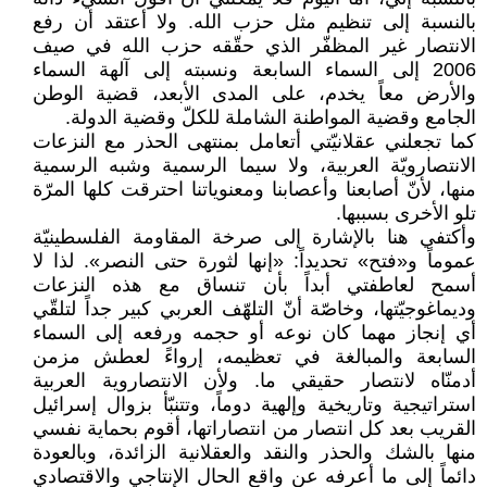
بالنسبة إلى تنظيم مثل حزب الله. ولا أعتقد أن رفع
الانتصار غير المظفّر الذي حقّقه حزب الله في صيف
2006 إلى السماء السابعة ونسبته إلى آلهة السماء
والأرض معاً يخدم، على المدى الأبعد، قضية الوطن
الجامع وقضية المواطنة الشاملة للكلّ وقضية الدولة.
كما تجعلني عقلانيّتي أتعامل بمنتهى الحذر مع النزعات
الانتصارويّة العربية، ولا سيما الرسمية وشبه الرسمية
منها، لأنّ أصابعنا وأعصابنا ومعنوياتنا احترقت كلها المرّة
تلو الأخرى بسببها.
وأكتفي هنا بالإشارة إلى صرخة المقاومة الفلسطينيّة
عموماً و«فتح» تحديداً: «إنها لثورة حتى النصر». لذا لا
أسمح لعاطفتي أبداً بأن تنساق مع هذه النزعات
وديماغوجيّتها، وخاصّة أنّ التلهّف العربي كبير جداً لتلقّي
أي إنجاز مهما كان نوعه أو حجمه ورفعه إلى السماء
السابعة والمبالغة في تعظيمه، إرواءً لعطش مزمن
أدمنّاه لانتصار حقيقي ما. ولأن الانتصاروية العربية
استراتيجية وتاريخية وإلهية دوماً، وتتنبّأ بزوال إسرائيل
القريب بعد كل انتصار من انتصاراتها، أقوم بحماية نفسي
منها بالشك والحذر والنقد والعقلانية الزائدة، وبالعودة
دائماً إلى ما أعرفه عن واقع الحال الإنتاجي والاقتصادي