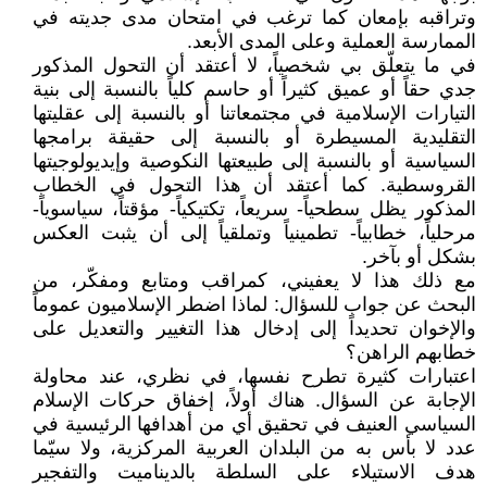
وتراقبه بإمعان كما ترغب في امتحان مدى جديته في
الممارسة العملية وعلى المدى الأبعد.
في ما يتعلّق بي شخصياً، لا أعتقد أن التحول المذكور
جدي حقاً أو عميق كثيراً أو حاسم كلياً بالنسبة إلى بنية
التيارات الإسلامية في مجتمعاتنا أو بالنسبة إلى عقليتها
التقليدية المسيطرة أو بالنسبة إلى حقيقة برامجها
السياسية أو بالنسبة إلى طبيعتها النكوصية وإيديولوجيتها
القروسطية. كما أعتقد أن هذا التحول في الخطاب
المذكور يظل سطحياً- سريعاً، تكتيكياً- مؤقتاً، سياسوياً-
مرحلياً، خطابياً- تطمينياً وتملقياً إلى أن يثبت العكس
بشكل أو بآخر.
مع ذلك هذا لا يعفيني، كمراقب ومتابع ومفكّر، من
البحث عن جواب للسؤال: لماذا اضطر الإسلاميون عموماً
والإخوان تحديداً إلى إدخال هذا التغيير والتعديل على
خطابهم الراهن؟
اعتبارات كثيرة تطرح نفسها، في نظري، عند محاولة
الإجابة عن السؤال. هناك أولاً، إخفاق حركات الإسلام
السياسي العنيف في تحقيق أي من أهدافها الرئيسية في
عدد لا بأس به من البلدان العربية المركزية، ولا سيّما
هدف الاستيلاء على السلطة بالديناميت والتفجير