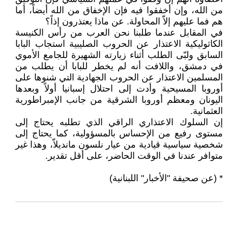
من الله، وإن أخفقوا فيه فإن الإخفاق من الله أيضاً، أما
هم فما عليهم إلاّ المحاولة. عن ماذا يعتذرون إذاً؟
في المقابل عندما طلبنا نحن العرب من رأس الكنيسة
الكاثوليكية الاعتذار عن الحروب الصليبية استجاب البابا
السابق ولبّى الطلب أثناء زيارته الشهيرة للجامع الأموي
في دمشق، واللافت أنه لم يخطر للبابا أن يطلب من
المسلمين الاعتذار عن الحروب الجهادية التي شنوها على
أوروبا المسيحية وأدت إلى احتلال إسبانيا أولاً وبعدها
اليونان ومعظم أوروبا الشرقية من جانب الإمبراطورية
العثمانية.
إن السلوك الاعتذاري الراقي الذي تطلبه يحتاج إلى
مستوى رفيع من الإحساس بالمسؤولية، كما يحتاج إلى
شخصية سياسية قيادية من عيار نلسون مانديلاّ، وهذا غير
متوافر عندنا في الوقت الحاضر، على أقل تقدير.
* (عن صحيفة "الأخبار" اللبنانية)