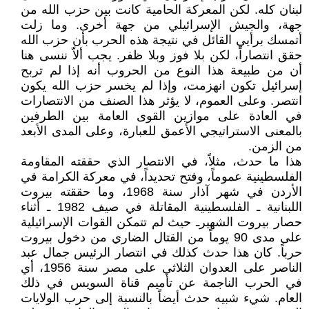
لبنان كله. لكن المعركة الحامية كانت بين حزب الله من
جهة، والجيش الإسرائيلي من جهة أخرى. وما زلت
أتمسك برأيي القائل في نتيجة هذه الحرب بأن حزب الله
حقق انتصاراً، لكن بلا فوز وبلا ظفر. يجب ألاّ ننسى هنا
أن من طبيعة هذا النوع من الحروب أنه إذا لم تربح
إسرائيل تكون انهزمت، وإذا لم يخسر حزب الله يكون
انتصر. وعلى العموم، لا يؤثر هذا الصنف من الانتصارات
في العادة على موازين القوى العامة بين الطرفين
بالمعنى الاستراتيجي الأعمق للعبارة، وعلى المدى الأبعد
من الزمن.
هذا ما حدث، مثلاً، في الانتصار الذي حققته المقاومة
الفلسطينية عموماً، وفتح تحديداً، في معركة الكرامة في
الأردن في شهر آذار سنة 1968، وما حققته بيروت
اللبنانية ـ الفلسطينية المقاتلة في صيف 1982 ـ أثناء
حصار بيروت الشهيرـ حيث لم تتمكن القوات الإسرائيلية
على مدى 90 يوماً من القتال الضاري من دخول بيروت
حرباً. كان هذا حدث كذلك في انتصار الرئيس جمال عبد
الناصر على العدوان الثلاثي على مصر سنة 1956، أي
في الحرب الناجمة عن تأميم قناة السويس في ذلك
العام. شيء شبيه حدث أيضاً بالنسبة إلى حرب الولايات