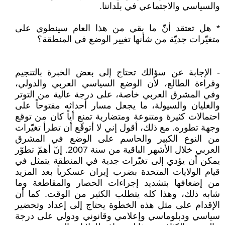
والسياسي والاجتماعي في بلداننا.
* هل تعتقد أنّ ما بقي من هذا العام سينطوي على
متغيّرات جديّة من شأنها تغيير الوضع في المنطقة؟
- الإجابة عن سؤالك تحتاج إلى بعض الخبرة بالتنجيم
وقراءة الطالع، لأن الوضع السياسي العربي والدولي،
وفي المشرق العربي خاصة، على درجة عالية من التوتر
والغليان والسيولة، ما يجعل مسار أحداثه مفتوحاً على
احتمالات كثيرة ومتنوعة ومتضاربة تمنع أياً كان من توقع
وجهة تطوره. مع ذلك، أقول إني لا أتوقّع أن تطرأ تغيّرات
من النوع الكبير والحاسم على الوضع في المشرق
العربي خلال الأشهر الباقية من سنة 2007. إنّ أهمّ تطوّر
يمكن أن يؤدي إلى تغيّرات جدية في المنطقة يتمثل في
قيام الولايات المتحدة بضرب إيران عسكرياً بعد المزيد
من إضعافها بتشديد إجراءات الحصار والمقاطعة وما
شابه ذلك، وهذا كله يتطلب الكثير من الوقت. كما أن
الإقدام على مثل هذه الخطوة يحتاج إلى إعداد وتحضير
سياسي ودبلوماسي وإعلامي وقانوني ودولي على درجة