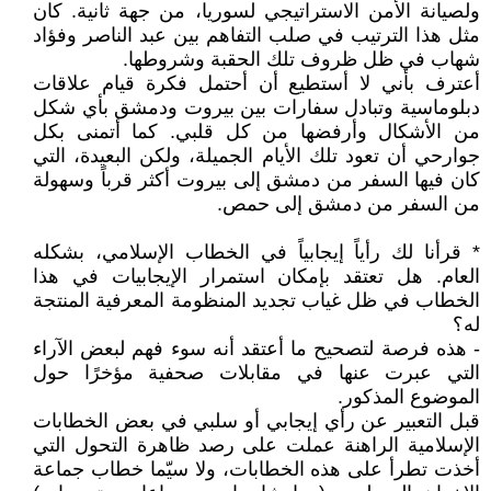
ولصيانة الأمن الاستراتيجي لسوريا، من جهة ثانية. كان
مثل هذا الترتيب في صلب التفاهم بين عبد الناصر وفؤاد
شهاب في ظل ظروف تلك الحقبة وشروطها.
أعترف بأني لا أستطيع أن أحتمل فكرة قيام علاقات
دبلوماسية وتبادل سفارات بين بيروت ودمشق بأي شكل
من الأشكال وأرفضها من كل قلبي. كما أتمنى بكل
جوارحي أن تعود تلك الأيام الجميلة، ولكن البعيدة، التي
كان فيها السفر من دمشق إلى بيروت أكثر قرباً وسهولة
من السفر من دمشق إلى حمص.
* قرأنا لك رأياً إيجابياً في الخطاب الإسلامي، بشكله
العام. هل تعتقد بإمكان استمرار الإيجابيات في هذا
الخطاب في ظل غياب تجديد المنظومة المعرفية المنتجة
له؟
- هذه فرصة لتصحيح ما أعتقد أنه سوء فهم لبعض الآراء
التي عبرت عنها في مقابلات صحفية مؤخرًا حول
الموضوع المذكور.
قبل التعبير عن رأي إيجابي أو سلبي في بعض الخطابات
الإسلامية الراهنة عملت على رصد ظاهرة التحول التي
أخذت تطرأ على هذه الخطابات، ولا سيّما خطاب جماعة