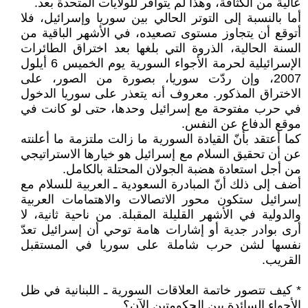
عالية من الكثافة، وهذا لم يتوافر للولايات المتحدة بعد.
أما بالنسبة إلى التوتر الحالي بين سوريا وإسرائيل، فلا
أتوقع أن يتجاوز مستوى تصعيده، في الأشهر الباقية من
السنة الحالية، الذروة التي بلغها بعد اختراق الطائرات
الإسرائيلية لحرمة الأجواء السورية يوم الخميس 6 أيلول
2007، وإن ردّت سوريا، بصورة من الصور، على
الاختراق المذكور. معروف أنه يتعذر على سوريا الدخول
في حرب مفتوحة مع إسرائيل وحدها، حتى لو كانت في
موقع الدفاع عن النفس.
كما أعتقد بأنّ القيادة السورية ما زالت ملتزمة ما أعلنته
عن أن تحقيق السلام مع إسرائيل هو خيارها الاستراتيجي
من أجل استعادة هضبة الجولان المحتلة بالكامل.
أضف إلى ذلك أنّ المبادرة السعودية ـ العربية للسلام مع
إسرائيل ستكون محور الاتصالات والاهتمامات العربية
والدولية في الأشهر القليلة المقبلة. من ناحية ثانية، لا
أرى بوادر جدية أو إشارات هامة توحي أن إسرائيل تعدّ
نفسها لشن حرب شاملة على سوريا في المستقبل
القريب.
* كيف تتصور خاتمة العلاقات السورية ـ اللبنانية في ظل
الأجواء السائدة بين الحكومتين الآن؟