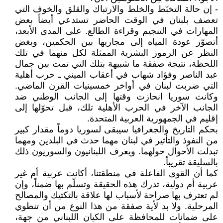
- إن حالة التخبّط والخلط والارتباك والقلق والخوف التي
تعصف بلبنان في الوقت الحاضر تستدعي أيضاً بعض
المهارات في التنجيم وقراءة الطالع. على المدى الأبعد،
أتصوّر عودة المياه إلى مجاريها بين الحكمين، وبغض
النظر عن الرموز البشرية الممثلة لكل منهما في تلك
اللحظة، نتيجة صفقة ما شبيهة بتلك التي تمت بين جمال
عبد الناصر وفؤاد شهاب في أعقاب الميني ـ حرب أهلية
التي ضربت لبنان في أواخر خمسينيات القرن الماضي.
وكانت سوريا انحازت وقتها إلى الجانب الوطني ضد
الجانب الآخر في الحرب الأهلية تلك، قبل تحوّلها إلى
إقليم في الجمهورية العربية المتحدة.
بحكم التاريخ والجغرافيا سيبقى لسوريا دوماً مقدار كبير
من النفوذ والتأثير في لبنان مهما حدث في البلدين ومهما
تبدلت الأحوال حولهما. ويعرف اللبنانيون والسوريون ذلك
بالسليقة تقريباً.
كما أن القوى الفاعلة في منطقتنا، أكانت عربية أم غير
عربية أم دولية، تدرك هذه الحقيقة وتسلّم بها ضمناً، وإن
لم تعترف بها صراحة لأسباب لها علاقة بالتكتيك والمصالح
المرحلية. ولا بد لأية صفقة من هذا النوع من أن تنطوي
على ضمانات للمحافظة على الكيان اللبناني من جهة،