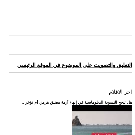
التعليق والتصويت على الموضوع في الموقع الرئيسي
اخر الافلام
.. هل تنجح التسوية الدبلوماسية في إنهاء أزمة مضيق هرمز، أم تؤخر