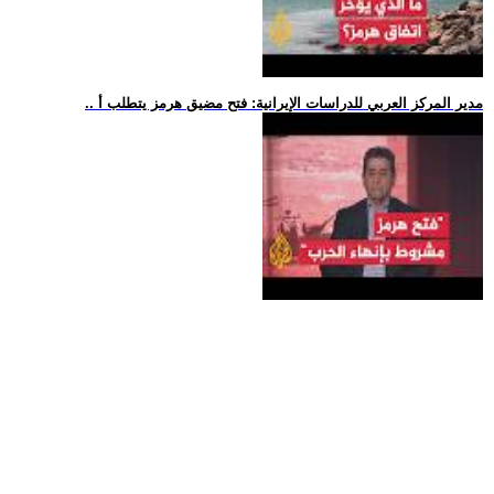
.. مدير المركز العربي للدراسات الإيرانية: فتح مضيق هرمز يتطلب أ