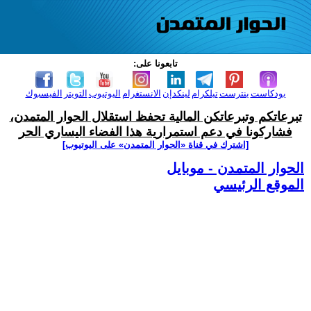
تابعونا على:
بودكاست
بنترست
تيلكرام
لينكدإن
الانستغرام
اليوتيوب
التويتر
الفيسبوك
تبرعاتكم وتبرعاتكن المالية تحفظ استقلال الحوار المتمدن،
فشاركونا في دعم استمرارية هذا الفضاء اليساري الحر
[اشترك في قناة ‫«الحوار المتمدن» على اليوتيوب]
الحوار المتمدن - موبايل
الموقع الرئيسي