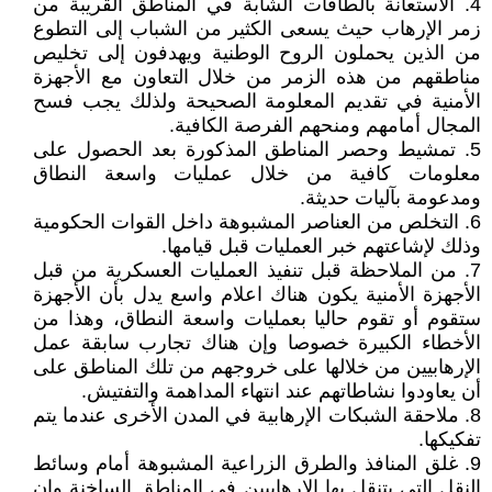
4. الاستعانة بالطاقات الشابة في المناطق القريبة من
زمر الإرهاب حيث يسعى الكثير من الشباب إلى التطوع
من الذين يحملون الروح الوطنية ويهدفون إلى تخليص
مناطقهم من هذه الزمر من خلال التعاون مع الأجهزة
الأمنية في تقديم المعلومة الصحيحة ولذلك يجب فسح
المجال أمامهم ومنحهم الفرصة الكافية.
5. تمشيط وحصر المناطق المذكورة بعد الحصول على
معلومات كافية من خلال عمليات واسعة النطاق
ومدعومة بآليات حديثة.
6. التخلص من العناصر المشبوهة داخل القوات الحكومية
وذلك لإشاعتهم خبر العمليات قبل قيامها.
7. من الملاحظة قبل تنفيذ العمليات العسكرية من قبل
الأجهزة الأمنية يكون هناك اعلام واسع يدل بأن الأجهزة
ستقوم أو تقوم حاليا بعمليات واسعة النطاق، وهذا من
الأخطاء الكبيرة خصوصا وإن هناك تجارب سابقة عمل
الإرهابيين من خلالها على خروجهم من تلك المناطق على
أن يعاودوا نشاطاتهم عند انتهاء المداهمة والتفتيش.
8. ملاحقة الشبكات الإرهابية في المدن الأخرى عندما يتم
تفكيكها.
9. غلق المنافذ والطرق الزراعية المشبوهة أمام وسائط
النقل التي يتنقل بها الإرهابيين في المناطق الساخنة وان