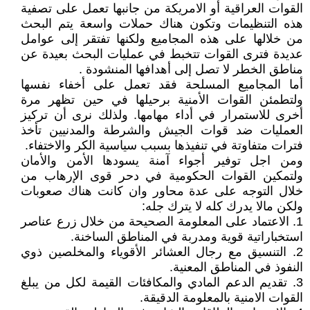
القوات العراقية أو الامريكة من جانبها تعمل على تصفية
هذه التنظيمات وتكون هناك حملات واسعة يتم البحث
من خلالها على هذه المجاميع ولكنها تفتقر إلى عوامل
عديدة فترى القوات تتخبط في عمليات البحث بعيدة عن
مناطق الخطر لا تصل إلى أهدافها المنشودة .
أما المجاميع المسلحة فقد تعمل على أخفاء نفسها
ولتطمئن القوات الأمنية برحيلها في حين تظهر مرة
أخرى للاستمرار في أداء مهامها. ولذلك نرى أن تركيز
العمليات ضد قوات الجيش والشرطة والمدنيين تأخذ
فترات متفاوتة في تنفيذها بسبب سياسية الكر والاختفاء.
ومن اجل توفير أجواء آمنة يسودها الأمن والأمان
ولتمكين القوات الحكومية في دحر قوى الإرهاب من
خلال التوجه على عدة محاور وان كانت هناك صعوبات
ولكن مالا يدرك كله لا يترك جله:
1. الاعتماد على المعلومة الصحيحة من خلال زرع عناصر
استخباراتية قوية ومدربة في المناطق الساخنة.
2. التنسيق مع رجال العشائر الأقوياء والمخلصين ذوي
النفوذ في المناطق المعنية.
3. تقديم الدعم المادي والمكافئات القيمة لكل من يبلغ
القوات الامنية بالمعلومة الدقيقة.