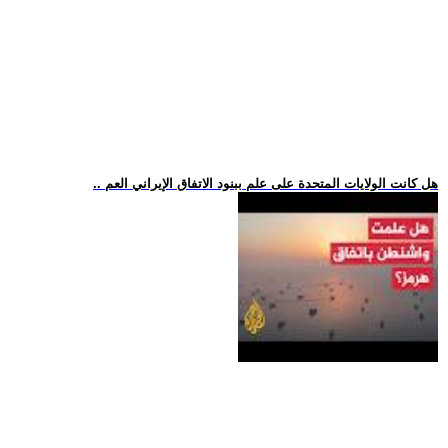
.. هل كانت الولايات المتحدة على علم ببنود الاتفاق الإيراني العم