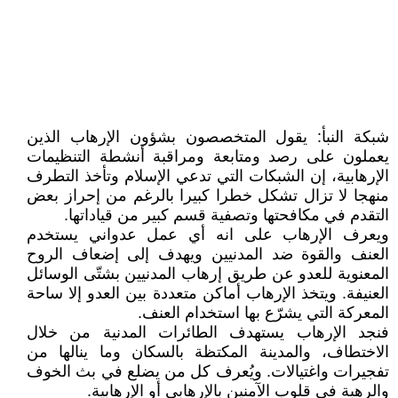
شبكة النبأ: يقول المتخصصون بشؤون الإرهاب الذين
يعملون على رصد ومتابعة ومراقبة أنشطة التنظيمات
الإرهابية، إن الشبكات التي تدعي الإسلام وتأخذ التطرف
منهجا لا تزال تشكل خطرا كبيرا بالرغم من إحراز بعض
التقدم في مكافحتها وتصفية قسم كبير من قياداتها.
ويعرف الإرهاب على انه أي عمل عدواني يستخدم
العنف والقوة ضد المدنيين ويهدف إلى إضعاف الروح
المعنوية للعدو عن طريق إرهاب المدنيين بشتّى الوسائل
العنيفة. ويتخذ الإرهاب أماكن متعددة بين العدو إلا ساحة
المعركة التي يشرّع بها استخدام العنف.
فنجد الإرهاب يستهدف الطائرات المدنية من خلال
الاختطاف، والمدينة المكتظة بالسكان وما ينالها من
تفجيرات واغتيالات. ويُعرف كل من يضلع في بث الخوف
والرهبة في قلوب الآمنين بالإرهابي أو الإرهابية.