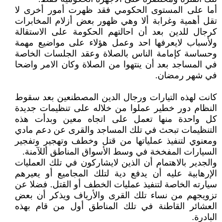
أما على المستوى الحكومي فقد ظهرت أمور أخرى لا
تقل أهمية وغرابة ألا وهي ظهور بعض أزلام المخابرات
كرجال للدين بعد أن احالتهم الحكومة على الاستقالة
ولأسباب لايعرفها احد وعمل هؤلاء على مواضيع مهمة
وحساسة كإمامة الناس بالصلاة وعقد الجلسات الخاصة
في المساجد بعد أن ينتهوا من الصلاة وكان الامر واضحا
في شهر رمضان.
كانت لهذه التيارات ورجال الدين المصطنعين بعد سقوط
النظام دور خطير عملوا من خلاله على تنظيمات جديدة
كل واحدة منها تعمل على اتجاه معين وبدأت هذه
التنظيمات تبحث في تلك المساجد والقرى عن دعم مادي
ومعنوي لتنفيذ عملياتها من قتل وخطف وتهجير وتفجير
السيارات المفخخة في وسط الأسواق المناطق أللآمنة.
والجدير بالاهتمام أن الذين لايشاركون في تلك العمليات
الإرهابية عليه أن يدفع دية لتلك المجاميع أو يعيرهم
سيارته الخاصة لتنفيذ عمليات الخطف أو القتل. فضلا عن
تزويجهم من نساء تلك القرى والأرياف ويذكر أن بعض
العشائر القاطنة في تلك المناطق أول من قام بهذه
البادرة.