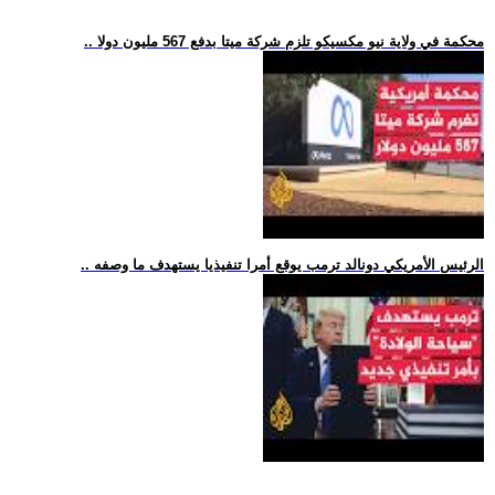
.. محكمة في ولاية نيو مكسيكو تلزم شركة ميتا بدفع 567 مليون دولا
.. الرئيس الأمريكي دونالد ترمب يوقع أمرا تنفيذيا يستهدف ما وصفه