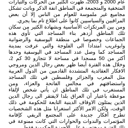
عام 2000 و 2003، ظهرت الكثير من الحركات والتيارات
المتخفية والمتجمعة في المناطق انفة الذكر وباتت تشكل
مجاميع غير ملموسة للعوام من الناس إلا أن بعض
المراقبين والسياسيين كانوا على اطلاع تام بما يجري.
ومن بين المرتكزات الأساسية وبشهادة الكثير من سكان
تلك المناطق أزدهر بناء المساجد التي تأوي هذه
الجماعات وخصوصا في منطقة اليوسفية والرضوانية
وابوغريب امتدادا الى الفلوجة والتي عرفت بمدينة
المساجد كما وصل عدد المساجد في اليوسفية وحدها
أكثر من 50 مسجدا في مساحة لا تتجازو 30 كم 2،
وخلال هذه الفترة أيضا ظهر بعض رجال الدين ومروجي
الافكار العقائدية المتشددة القادمين من الدول العربية
مثل المغرب والجزائر وفلسطين في تلك المساجد
واستضافتهم في مجالس الفاتحة والعزاء، ومن
المستغرب في تلك المناطق ان يأتي شخص لإلقاء
موعظة باعتبار أن العراق بلدا لايفتقر الى رجال الدين
الذين يمثلون الاوقاف الدينية التابعة للحكومة في ذلك
الوقت، ولكن الامر الأكثر استغرابا مثل هذه الشخصيات
تطرح أفكار جديدة على المجتمع الريفي كإقامة
المؤتمرات والندوات والحوارات التي كانت ممنوعة في
تلك الفترة ومختصرة على الأجهزة الحكومية فقط.