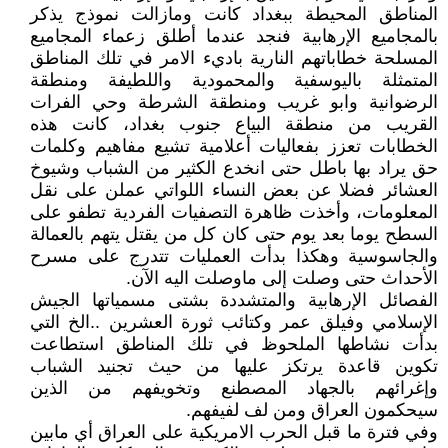
المناطق المحيطة ببغداد كانت ومازالت نموذج يذكر
بالمجاميع الإرهابية فنجد عندما أطلق زعماء المجاميع
المسلحة خطاباتهم النارية باديء الامر في تلك المناطق
المتمثلة باليوسفية والمحمودية واللطيفة ومنطقة
الرضوانية وابو غريب ومنطقة الشرطة وحي الفرات
القريب من منطقة البياع جنوب بغداد، كانت هذه
الخطابات تعزز بفعاليات أعلامية تشيع مفاهيم وكلمات
حق يراد بها باطل حتى انخدع الكثير من الشباب وشيوخ
العشائر فضلا عن بعض النساء اللواتي عملن على نقل
المعلومات، وأخذت ظاهرة التصفيات الفردية تطفو على
السطح يوما بعد يوم حتى كان كل من يقتل يتهم بالعمالة
والجاسوسية وهكذا بدأت العمليات تتدرج على مسرح
الأحداث حتى وصلت إلى ماوصلت اليه الآن.
الفصائل الإرهابية والمتشددة بشتى مسمياتها الجيش
الإسلامي وفيلق عمر وكتائب ثورة العشرين ..الخ التي
بدأت نشاطها الملحوظ في تلك المناطق استطاعت
تكوين قاعدة يرتكز عليها من حيث تجنيد الشباب
وإغرائهم بالجهاد المصطنع وتخويفهم من الذين
سيحكمون العراق ومن لف لفيفهم.
وفي فترة ما قبل الحرب الامريكية على العراق أي مابين