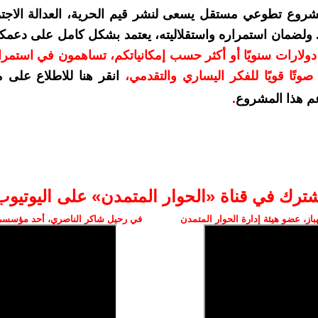
شروع تطوعي مستقل يسعى لنشر قيم الحرية، العدالة الاجتم
. ولضمان استمراره واستقلاليته، يعتمد بشكل كامل على دعمك
دعمكم بمبلغ 10 دولارات سنويًا أو أكثر حسب إمكانياتكم، تساهمون في استم
وتًا قويًا للفكر اليساري والتقدمي
،
انقر هنا للاطلاع على 
م هذا المشروع
.
شترك في قناة «الحوار المتمدن» على اليوتيوب
ز، عضو هيئة إدارة الحوار المتمدن
في رحيل شاكر الناصري، أحد مؤسسي 