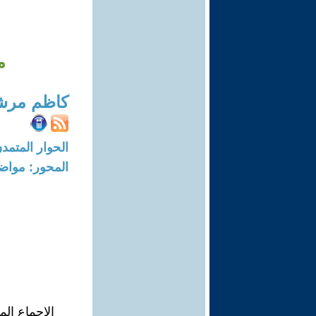
م
كاظم مرش
الحوار المتمدن-العدد: 1986 - 07
المحور: مواض
الاجماع ال