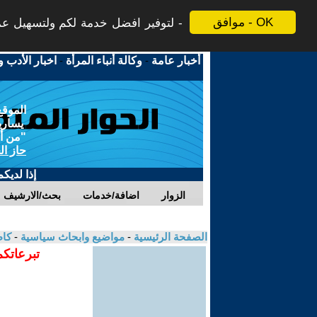
موافق - OK
لتوفير افضل خدمة لكم ولتسهيل عملي
أخبار عامة
-
وكالة أنباء المرأة
-
اخبار الأدب و
الموقع
يسارية
"من أج
حاز ال
إذا لديك
الزوار
اضافة/خدمات
بحث/الارشيف
الصفحة الرئيسية
-
مواضيع وابحاث سياسية
-
كاظ
تبرعاتكم