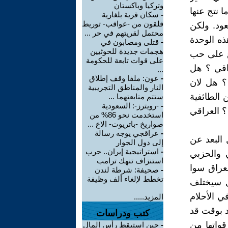
وتركيا وباكستان
 نتج عنها
-
سكان قرية بلغارية
قلقون من -عواقب- توريط
عود. ولكن
محتمل لقريتهم في حر ...
ذه الوحدة
-
قتلى ومصابون في
هجمات جديدة للحوثيين
اع على حب
على قوات تابعة للحكومة
اقي ؟ هل
...
-
عون: ملفا وقف إطلاق
؟ هل لان
النار والمناطق التجريبية
 الطائفية
ستتم متابعتهما ...
-
-رويترز-: السعودية
؟ العراقي
استخدمت نحو 86% من
صواريخ -باتريوت- الاع ...
-
عراقجي يوجه رسالة
 البعد عن
إلى دول الجوار
-
استراتيجية إيران.. حرب
 والحزبي
استنزاف تنهك ترامب
لعراق سوا
-
صحيفة: شرطة لندن
تخطط لإلغاء ألف وظيفة
هل سيختلف
ي الأحلام
المزيد.....
د بوقت قد
كتب ودراسات
قواتها من
-
حين استيقظ رأس المال