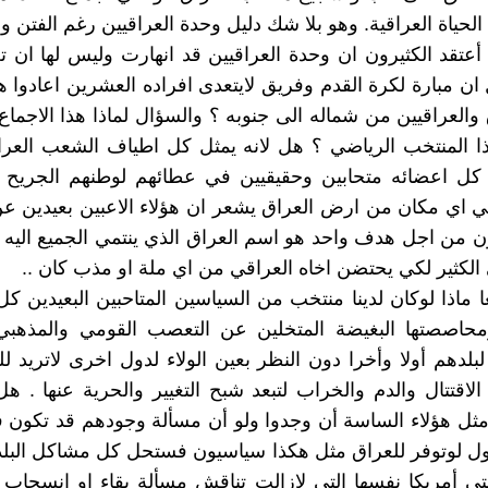
حياة العراقية. وهو بلا شك دليل وحدة العراقيين رغم الفتن وما
تقد الكثيرون ان وحدة العراقيين قد انهارت وليس لها ان ت
ن مبارة لكرة القدم وفريق لايتعدى افراده العشرين اعادوا ه
 والعراقيين من شماله الى جنوبه ؟ والسؤال لماذا هذا الاجم
ا المنتخب الرياضي ؟ هل لانه يمثل كل اطياف الشعب العر
كل اعضائه متحابين وحقيقيين في عطائهم لوطنهم الجريح 
 اي مكان من ارض العراق يشعر ان هؤلاء الاعبين بعيدين عن
ون من اجل هدف واحد هو اسم العراق الذي ينتمي الجميع اليه 
ى الكثير لكي يحتضن اخاه العراقي من اي ملة او مذب كان ..
ا ماذا لوكان لدينا منتخب من السياسين المتاحبين البعيدين كل
ومحاصصتها البغيضة المتخلين عن التعصب القومي والمذهبي
بلدهم أولا وأخرا دون النظر بعين الولاء لدول اخرى لاتريد ل
الاقتتال والدم والخراب لتبعد شبح التغيير والحرية عنها . 
مثل هؤلاء الساسة أن وجدوا ولو أن مسألة وجودهم قد تكون ف
 أقول لوتوفر للعراق مثل هكذا سياسيون فستحل كل مشاكل البل
ى أمريكا نفسها التي لازالت تناقش مسألة بقاء او انسحاب 