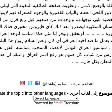
لة بالوضع الامني . ولطويت صفحة الطائفية المقيتة التي ابتلى 
ذوو اللحى العفنة والثياب القصيرة والوجوه الصفراء فهم لايتو
بة تلبي توجهاتهم وتوجهات من صنعهم قبل ربع قرن من ا
تان المنكوبة ليصدروا بعد ذلك كأي فايروس مختبري فتاك ا
رة ............... لوتحقق وتوفر لنا مثل هكذا ساسة لتوحد العر
عمل ما ضد اخيه العراقي أي كان ولعم السلام ربوع هذا البلد .
 سياسيو العراق التهاني لاعضاء المنتخب بمناسبة الفوز ه
لدرس من شباب كل همهم هو رفع اسم العراق واعتقد ان هذ
معلن بكل حال.........
#كاظم_مرشد_السلوم (هاشتاغ)
موضوع إلى لغات أخرى -
ate the topic into other languages
Powered by
Translate