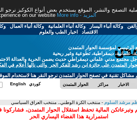
ة التصفح والنشر، الموقع يستخدم بعض أنواع الكوكيز نرجو النق
More info - المزيد
experience on our website
الفن
-
وكالة أنباء اليسار
-
وكالة أنباء العلمانية
-
وكالة أنباء العمال
-
وكا
الاقتصاد
-
اخبار الطب والعلوم
 الرئيسي لمؤسسة الحوار المتمدن
، علمانية، ديمقراطية، تطوعية وغير ربحية
ل مجتمع مدني علماني ديمقراطي حديث يضمن الحرية والعدالة الاجتم
حوار المتمدن على جائزة ابن رشد للفكر الحر والتى نالها أعلام في الفك
م مشاكل تقنية في تصفح الحوار المتمدن نرجو النقر هنا لاستخدام الموقع
كوردي
English
الاخبار
مراكز
الحوار المتمدن
م مرشد السلوم
- منتخب الكرة الوطني.. منتخب العراق السياسي
 وتبرعاتكن المالية تحفظ استقلال الحوار المتمدن، فشاركونا 
استمرارية هذا الفضاء اليساري الحر