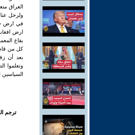
العراق متعل
ولرحل عنا 
في ارض خص
ارض افغانس
بقاع المعمو
كل من قام ب
بعد أن زف
وتعلموا ا
السياسين ال
ترجم ال