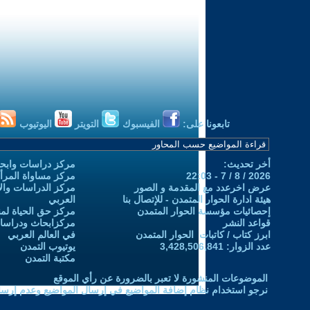
تابعونا على:
الفيسبوك
التويتر
اليوتيوب
أخر تحديث:
مركز دراسات وابحا
2026 / 8 / 7 - 22:03
مركز مساواة المرأ
عرض اخرعدد مع المقدمة و الصور
مركز الدراسات والاب
هيئة ادارة الحوار المتمدن - للإتصال بنا
العربي
إحصائيات مؤسسة الحوار المتمدن
مركز حق الحياة لمن
قواعد النشر
مركزابحاث ودراسات 
ابرز كتاب / كاتبات الحوار المتمدن
في العالم العربي
عدد الزوار: 3,428,506,841
يوتيوب التمدن
مكتبة التمدن
الموضوعات المنشورة لا تعبر بالضرورة عن رأي الموقع
نرجو استخدام نظام إضافة المواضيع في إرسال المواضيع وعدم إرساله