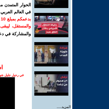
الحوار المتمدن م
في العالم العربي
ب
والمستقل، ليبقى ص
والمشاركة في دع
ا‫
في رحيل جليل شهبا
المزيد.....