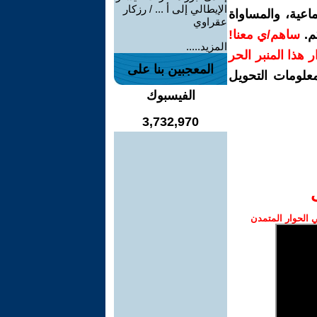
الإيطالي إلى أ ... / رزكار
اعية، والمساواة
عقراوي
م.
ساهم/ي معنا!
المزيد.....
رار هذا المنبر الحر
المعجبين بنا على
معلومات التحويل
الفيسبوك
3,732,970
الحوار المتمدن