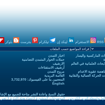
RSS
الانستغرام
لينكد إن
تيلكرام
بنترست
بلوكر
ث الماركسية واليسار
اخبار التمدن
ة
حملات الحوار المتمدن التضامنية
حاث العلمانية في العالم
الارشيف
أرشيف الاستفتاءات
اهضة عقوبة الاعدام
مروج التمدن
الحركة العمالية والنقابية
القائمة البريدية
المعجبين بنا على الفيسبوك: 3,732,970
English
حقوق النسخ واعادة النشر متاحة للجميع مع الإشا
ا بواسطة البريد الكتروني
الموضوعات المنشورة لاعضاء هيئة الادارة لا تعبر