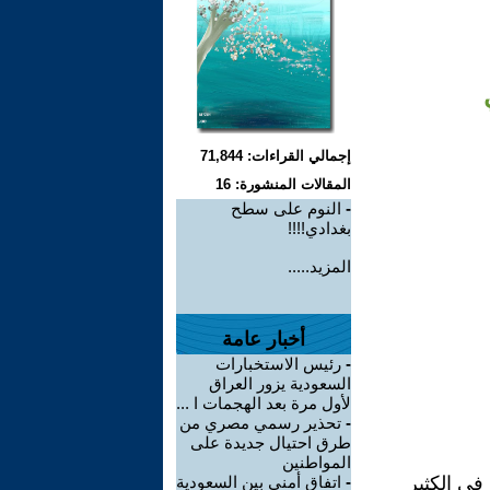
إجمالي القراءات: 71,844
المقالات المنشورة: 16
-
النوم على سطح
بغدادي!!!!
المزيد.....
أخبار عامة
-
رئيس الاستخبارات
السعودية يزور العراق
لأول مرة بعد الهجمات ا ...
-
تحذير رسمي مصري من
طرق احتيال جديدة على
المواطنين
في الكثير
-
اتفاق أمني بين السعودية