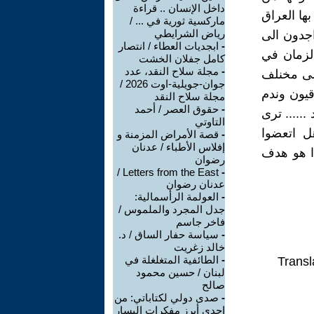
داخل الإنسان .. قراءة
بها العراق
ماركسية ثورية في ... /
رياض الشرايطي
اجدون الى
-
ابجديات العطاء / انتصار
لزمان في
كامل جفلان الخشت
-
مجلة سلاح النقد، عدد
لى مخنلف
جوان-جويلية-اوت 2026 /
اقيون وندم
مجلة سلاح النقد
-
حقوق العصر / أحمد
..... ترى
التاوتي
ل اتعضوا
-
قصة الأمراض المزمنة و
إفلاس الأطباء / عدنان
ا هو هدف
رضوان
Letters from the East /
-
عدنان رضوان
-
العولمة الرأسمالية:
جدل المجرد والملموس /
فاخر جاسم
-
سياسة حفار الساق / د.
خالد زغريت
-
الطائفية المتغلغلة في
Transl
لبنان / حسين محمود
صالح
-
صدى دولي لكتاباتي: من
إحدى أبرز مفكرات اليسار