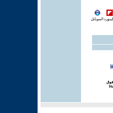
يبورد
الموبايل