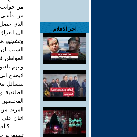
من جوانب ال
من مأسي أع
الذي حصل ا
اخر الافلام
الى العراق
وتشجيع هذ
السبب ان 
المواطن في
وانهم يلعب
لايحتاج ال
لنتسائل مع
الطائفية 
المخلصين ل
المزيد من 
اثنان على 
........ ؟
تستغربه حت