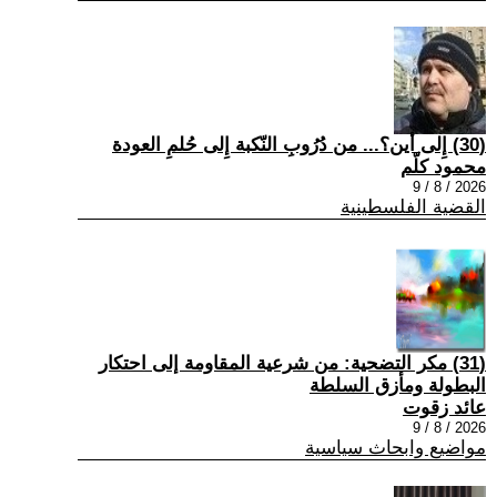
(30) إِلى أين؟... من دُرُوبِ النّكبة إِلى حُلمِ العودة
محمود كلّم
2026 / 8 / 9
القضية الفلسطينية
(31) مكر التضحية: من شرعية المقاومة إلى احتكار
البطولة ومأزق السلطة
عائد زقوت
2026 / 8 / 9
مواضيع وابحاث سياسية