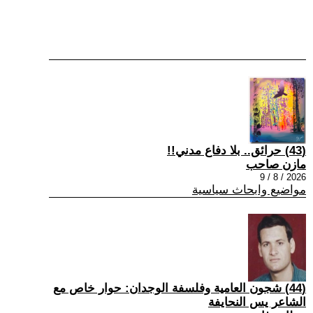
(43) حرائق.. بلا دفاع مدني!!
مازن صاحب
2026 / 8 / 9
مواضيع وابحاث سياسية
(44) شجون العامية وفلسفة الوجدان: حوار خاص مع
الشاعر يس النحايفة