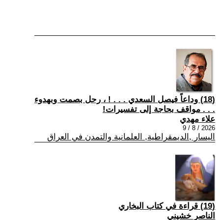
(18) وداعاً فيصل السعدي . . . ! ، رحل بصمت وبهدوء
. . . مواقف بحاجة إلى تفسيرات!
علاء مهدي
2026 / 8 / 9
اليسار ,الديمقراطية, العلمانية والتمدن في العراق
(19) قراءة في كتاب البخاري
الناصر خشيني