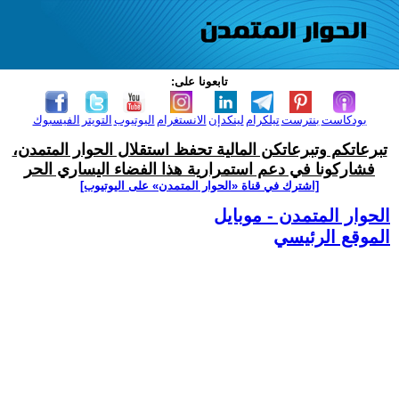
تابعونا على:
بودكاست
بنترست
تيلكرام
لينكدإن
الانستغرام
اليوتيوب
التويتر
الفيسبوك
تبرعاتكم وتبرعاتكن المالية تحفظ استقلال الحوار المتمدن،
فشاركونا في دعم استمرارية هذا الفضاء اليساري الحر
[اشترك في قناة ‫«الحوار المتمدن» على اليوتيوب]
الحوار المتمدن - موبايل
الموقع الرئيسي