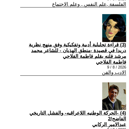
الفلسفة ,علم النفس , وعلم الاجتماع
(3) قراءة تحليلية أدبية وتفكيكية وفق منهج نظرية
دريدا في قصيدة -منطق الهذيان - للشاعر محمد
مرشد فلنه بقلم فاطمة الفلاحي
فاطمة الفلاحي
2026 / 8 / 9
الادب والفن
(4) -الحركة الوطنيه اللاعراقيه- والفشل التاريخي
الفاضح/2
عبدالامير الركابي