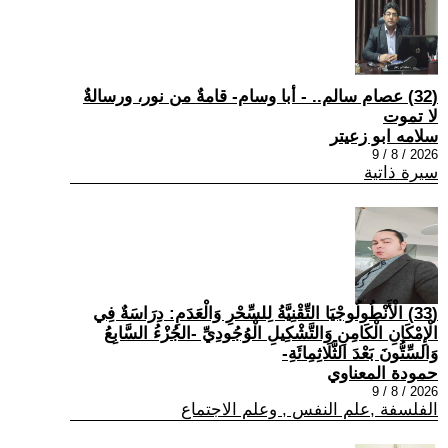
(32) عصام سالم.. - أبا وسام- قامةٌ من نور، ورسالةٌ
لا تموت
سلامه ابو زعيتر
2026 / 8 / 9
سيرة ذاتية
(33) الْأَنْطُولُوجْيَا التِّقْنِيَّةُ لِلسِّحْرِ وَالْعَدَمِ: دِرَاسَةٌ فِي
الْإِمْكَانِ الْكَامِنِ وَالتَّشْكِيلِ الْوُجُودِيِّ -الجُزْءُ السَّابِعُ
وَالسِّتُّونَ بَعْدَ الثَّلَاثِمِائَةِ-
حمودة المعناوي
2026 / 8 / 9
الفلسفة ,علم النفس , وعلم الاجتماع