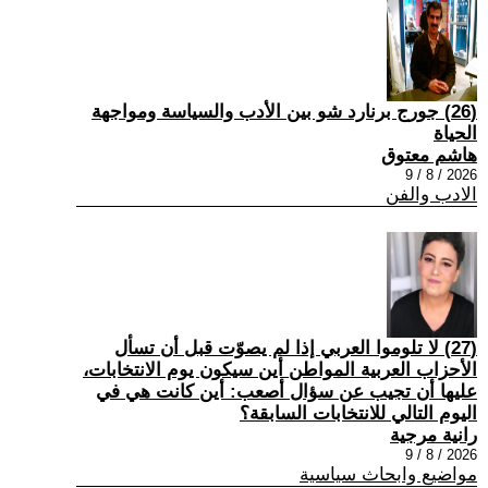
(26) جورج برنارد شو بين الأدب والسياسة ومواجهة
الحياة
هاشم معتوق
2026 / 8 / 9
الادب والفن
(27) لا تلوموا العربي إذا لم يصوّت قبل أن تسأل
الأحزاب العربية المواطن أين سيكون يوم الانتخابات،
عليها أن تجيب عن سؤال أصعب: أين كانت هي في
اليوم التالي للانتخابات السابقة؟
رانية مرجية
2026 / 8 / 9
مواضيع وابحاث سياسية