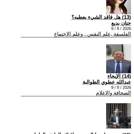
(13) هل فاقد الشيء يعطيه؟
حنان بديع
2026 / 8 / 9
الفلسفة ,علم النفس , وعلم الاجتماع
(14) الإيحاء
عبدالله عطوي الطوالبة
2026 / 8 / 9
الصحافة والاعلام