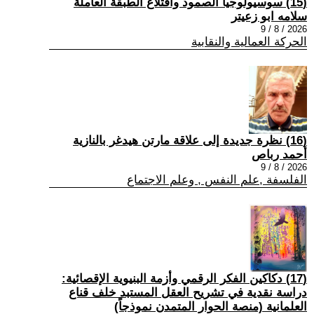
(15) سوسيولوجيا الصمود واقتلاع الطبقة العاملة
سلامه ابو زعيتر
2026 / 8 / 9
الحركة العمالية والنقابية
(16) نظرة جديدة إلى علاقة مارتن هيدغر بالنازية
أحمد رباص
2026 / 8 / 9
الفلسفة ,علم النفس , وعلم الاجتماع
(17) دكاكين الفكر الرقمي وأزمة البنيوية الإقصائية:
دراسة نقدية في تشريح العقل المستبد خلف قناع
العلمانية (منصة الحوار المتمدن نموذجاً)