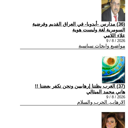
(36) مدارس -أيدوبا- في العراق القديم وفرضية
السومرية لغة وليست هوية
علاء اللامي
2026 / 8 / 9
مواضيع وابحاث سياسية
(37) الغرب يظننا إرهابيين ونحن نكفر بعضنا !!
هاني محمد الميثالي
2026 / 8 / 9
الارهاب, الحرب والسلام