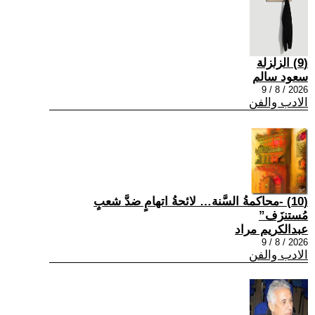
(9) الزلزلة
سعود سالم
2026 / 8 / 9
الادب والفن
(10) -محاكمةُ السَّنة… لائحةُ اتهامٍ ضدَّ شعبٍ
مُستنزَف”
عبدالكريم مراد
2026 / 8 / 9
الادب والفن