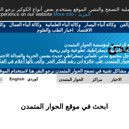
ة التصفح والنشر، الموقع يستخدم بعض أنواع الكوكيز نرجو النق
More info - المزيد
experience on our website
الفن
-
وكالة أنباء اليسار
-
وكالة أنباء العلمانية
-
وكالة أنباء العمال
-
وكا
الاقتصاد
-
اخبار الطب والعلوم
 الرئيسي لمؤسسة الحوار المتمدن
، علمانية، ديمقراطية، تطوعية وغير ربحية
ل مجتمع مدني علماني ديمقراطي حديث يضمن الحرية والعدالة الاجتم
حوار المتمدن على جائزة ابن رشد للفكر الحر والتى نالها أعلام في الفك
م مشاكل تقنية في تصفح الحوار المتمدن نرجو النقر هنا لاستخدام الموقع
كوردي
English
الاخبار
مراكز
الحوار المتمدن
ابحث في موقع الحوار المتمدن