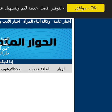
موافق - OK
لتوفير افضل خدمة لكم ولتسهيل عملي
أخبار عامة
-
وكالة أنباء المرأة
-
اخبار الأدب و
الموقع
يسارية
"من أج
حاز ال
إذا لديك
الزوار
اضافة/خدمات
بحث/الارشيف