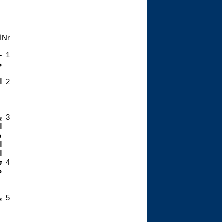
Nr
ا
1
م
2
ا
3
ب
ا
س
ا
ا
4
ت
د
5
ب