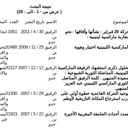
نتيجة البحث
(عرض من - 1 - الى - 20 )
لموضوع
الاسم
تاريخ النشر
العدد
المحاور
حركة 20 فبراير : نشأتها وآفاقها - نحو
الرفيق
2011 / 4 / 30
3351
ابحا
قاربة ماركسية لينينية -
بن
حدو
لماركسية اللينينية اختيار وهوية
الرفيق
2008 / 11 / 29
2480
التحز
بن
و اقر
حدو
والم
والد
حلول ذكرى استشهاد الرفيقة الماركسية
الرفيق
2007 / 12 / 12
2127
الشه
للينينية، المناضلة الثورية الشيوعية :
بن
والا
عيدة المنبهي . كلمة الرفيق المناضل
حدو
لثوري الماركسي اللينيني عبد العزيز
لمنبهي
وحيد الحركة القاعدية خطوة أولى على
الرفيق
2007 / 5 / 29
1930
التحز
رب استرجاع المكانة التاريخية لأوطم
بن
و اقر
حدو
والم
والد
صدد أحداث الجامعة المغربية الأخيرة
الرفيق
2007 / 5 / 22
1923
اليسا
بن
في ا
حدو