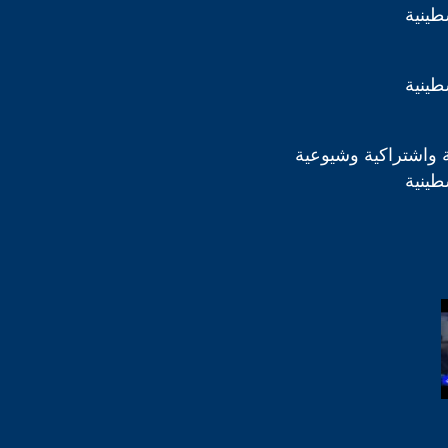
طينية
طينية
 واشتراكية وشيوعية
طينية