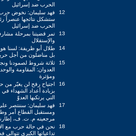
الحرب ضد إسرائيل
12
فهد سليمان: نخوض حرب 
ستشكل نتائجها عنصراً رئي
الحرب ضد إسرائيل
13
تمر قضيتنا بمرحلة مشارف
والإستقلال
14
طلال أبو ظريفة: لسنا هو
بل مناضلون من أجل حري
15
ثلاثة شروط لصمودنا ونج
العدوان: المقاومة والوحد
ومؤثرة
16
اجتياح رفح لن يغيّر من حق
بزيادة أعداد الشهداء في 
التي يرتكبها العدوّ
17
فهد سليمان: سننتصر على
ومستقبل القطاع أمر وط
مرجعيته م. ت. ف، إطارنا 
18
نحن في حالة حرب مع الاح
تداعياتها الكبرى تتوالى فص