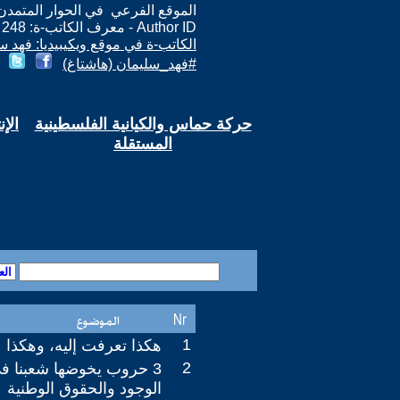
الموقع الفرعي في الحوار المتمدن: ps://www.ahewar.org/m.asp?i=248
Author ID - معرف الكاتب-ة: 248
الكاتب-ة في موقع ويكيبيديا: فهد س
#فهد_سليمان (هاشتاغ)
حركة حماس والكيانية الفلسطينية
الإ
المستقلة
1
هكذا تعرفت إليه، وهكذا 
2
3 حروب يخوضها شعبنا في
الوجود والحقوق الوطنية