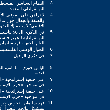
3
النظام السياسي الفلسطي
الديمقراطي المفوَّت
4
لا نراهن على الموقف ال
والضفة والجدال حول مآل
الأقصى” لا يخدم إلّا العدو
5
في الذكرى ال 6
الديمقراطية لتحرير فلسط
العام للجبهة، فهد سليمان
6
الحوار الوطني الفلسطيني 2020-24
7
في ذكرى الرحيل..
8
الياس خوري.. اللبناني، ا
قضية
9
على خلفية إستراتيجية «ال
في مواجهة «حرب الإستن
10
على خلفية إستراتيجية «ال
في مواجهة «حرب الإستن
11
فهد سليمان : نخوض حرب
ستشكل نتائجها عنصراً رئي