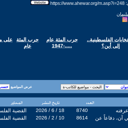
htt
ليمان
نتخابات الفلسطينية..
حرب المئة عام
حرب المئة
على مف
1947-.....
إلى أين؟
عام
عرض المواضيع
2026 / 6 / 18
8740
عرفته
القضية الفلس
2026 / 2 / 10
8614
 آن، دفاعاً عن
القضية الفلس