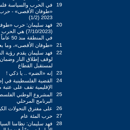
19
في الحرب والسياسة فلسط
«طوفان الأقصى» - حرب ت
2023 (1/2)
20
فهد سليمان: حرب «طوفا
(7/10/2023) هي ال
في المنطقة منذ 50 عاماً
21
‏«طوفان الأقصى»، وما بعد
22
فهد سليمان يقدم رؤية الج
لوقف إطلاق النار وضمان
لمستقبل القطاع
23
إنه «الضم» .. يا ذكي !
24
القضية الفلسطينية في إط
الإقليمية تقف على عتبة 
25
المشروع الوطني الفلسطين
البرنامج المرحلي
26
على مفترق التحولات الك
27
حرب المئة عام
28
فهد سليمان: نظامنا الس