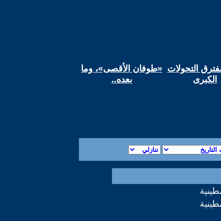
ترق التحولات
‏«طوفان الأقصى»، وما
الكبرى
بعده..‏
طينية
طينية