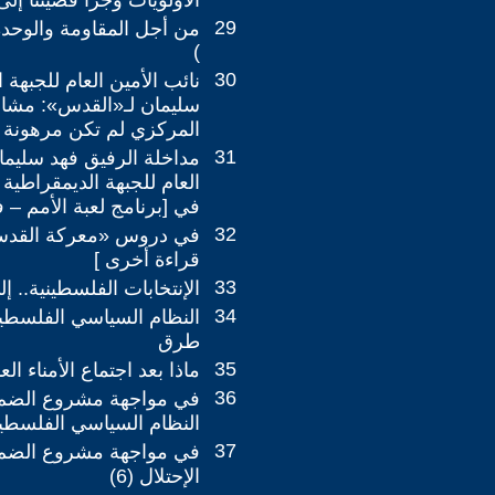
الأولويات وجزّأ قضيتنا إ
29
من أجل المقاومة والوحدة
)
30
نائب الأمين العام للجبهة 
سليمان لـ«القدس»: مشارك
المركزي لم تكن مرهونة 
31
مداخلة الرفيق فهد سليمان
العام للجبهة الديمقراطي
في [برنامج لعبة الأمم – ف
32
في دروس «معركة القدس» 
قراءة أخرى ]
33
الإنتخابات الفلسطينية.. إ
34
النظام السياسي الفلسطي
طرق
35
ماذا بعد اجتماع الأمناء ال
36
في مواجهة مشروع الض
النظام السياسي الفلسطي
37
في مواجهة مشروع الضم
الإحتلال (6)